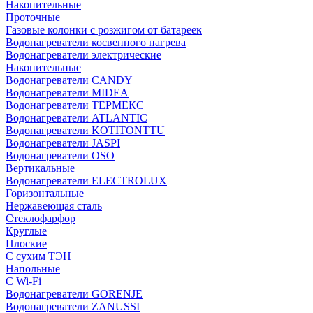
Накопительные
Проточные
Газовые колонки с розжигом от батареек
Водонагреватели косвенного нагрева
Водонагреватели электрические
Накопительные
Водонагреватели CANDY
Водонагреватели MIDEA
Водонагреватели ТЕРМЕКС
Водонагреватели ATLANTIC
Водонагреватели KOTITONTTU
Водонагреватели JASPI
Водонагреватели OSO
Вертикальные
Водонагреватели ELECTROLUX
Горизонтальные
Нержавеющая сталь
Стеклофарфор
Круглые
Плоские
С сухим ТЭН
Напольные
С Wi-Fi
Водонагреватели GORENJE
Водонагреватели ZANUSSI