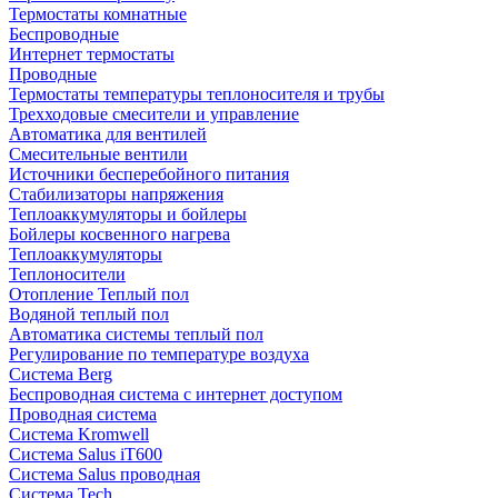
Термостаты комнатные
Беспроводные
Интернет термостаты
Проводные
Термостаты температуры теплоносителя и трубы
Трехходовые смесители и управление
Автоматика для вентилей
Смесительные вентили
Источники бесперебойного питания
Стабилизаторы напряжения
Теплоаккумуляторы и бойлеры
Бойлеры косвенного нагрева
Теплоаккумуляторы
Теплоносители
Отопление Теплый пол
Водяной теплый пол
Автоматика системы теплый пол
Регулирование по температуре воздуха
Система Berg
Беспроводная система с интернет доступом
Проводная система
Система Kromwell
Система Salus iT600
Система Salus проводная
Система Tech