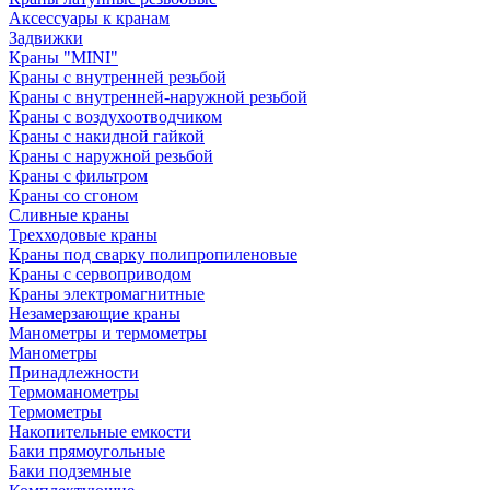
Аксессуары к кранам
Задвижки
Краны "MINI"
Краны с внутренней резьбой
Краны с внутренней-наружной резьбой
Краны с воздухоотводчиком
Краны с накидной гайкой
Краны с наружной резьбой
Краны с фильтром
Краны со сгоном
Сливные краны
Трехходовые краны
Краны под сварку полипропиленовые
Краны с сервоприводом
Краны электромагнитные
Незамерзающие краны
Манометры и термометры
Манометры
Принадлежности
Термоманометры
Термометры
Накопительные емкости
Баки прямоугольные
Баки подземные