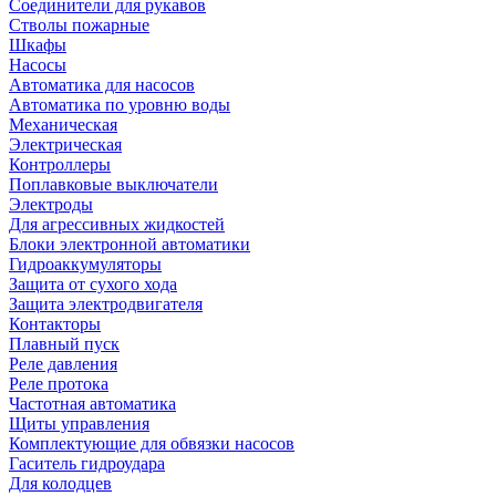
Соединители для рукавов
Стволы пожарные
Шкафы
Насосы
Автоматика для насосов
Автоматика по уровню воды
Механическая
Электрическая
Контроллеры
Поплавковые выключатели
Электроды
Для агрессивных жидкостей
Блоки электронной автоматики
Гидроаккумуляторы
Защита от сухого хода
Защита электродвигателя
Контакторы
Плавный пуск
Реле давления
Реле протока
Частотная автоматика
Щиты управления
Комплектующие для обвязки насосов
Гаситель гидроудара
Для колодцев