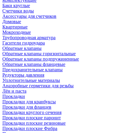
Комплектующие
Баки круглые
Счетчики воды
Аксессуары для счетчиков
Домовые
Квартирные
Мокроходные
Трубопроводная арматура
Гасители гидроудара
Обратные клапаны
Обратные клапаны горизонтальные
Обратные клапаны подпружиненные
Обратные клапаны фланцевые
Предохранительные клапаны
Редукторы давления
Уплотнительные материалы
Анаэробные герметики для резьбы
Лён и паста
Прокладки
Прокладки для кранбуксы
Прокладки для фланцев
Прокладки круглого сечения
Прокладки плоские паронит
Прокладки плоские резиновые
Прокладки плоские Фибра