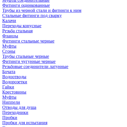
Муфты соединительные
Фитинги оцинкованные
Трубы из черной стали и фитинги к ним
Стальные фитинги под сварку
Калачи
Переходы конусные
Резьба стальная
Фланцы
Фитинги стальные черные
Муфты
Сгоны
Трубы стальные черные
Фитинги чугунные черные
Резьбовые соединители латунные
Бочата
Водоотводы
Водорозетки
Гайки
Крестовины
Муфты
Ниппели
Отводы для душа
Переходники
Пробки
Пробки для испытания