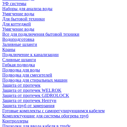
УФ системы
Наборы для анализа воды
Умягчение воды
Для бытовой техники
Для коттеджей
Умягчение воды
Все для подключения бытовой техники
Водоподготовка
Заливные шланги
Краны
Подключение к канализации
Сливные шланги
Гибкая подводка
Подводка для воды
Подводка для смесителей
Подводка для стиральных машин
Защита от протечек
Защита от протечек WELROK
Защита от протечек GIDROLOCK
Защита от протечек Нептун
Защита труб от замерзания
Готовые комплекты с саморегулирующимся кабелем
Комплектующие для системы обогрева труб
Контроллеры
Проходки для ввода кабеля в трубу