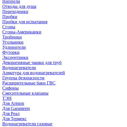
Ниппели
Отводы для душа
Переходники
Пробки
Пробки для испытания
Сгоны
Сгоны-Американки
Тройники
Угольники
Удлинители
Футорки
Эксцентрики
Декоративные чашки для труб
Водонагреватели
Арматура для водонагревателей
Группы безопасности
Расширительные баки ГВС
Сифоны
Смесительные клапаны
ТЭН
Для Ariston
Для Garanterm
Для Реал
Для Термекс
Водонагреватели газовые