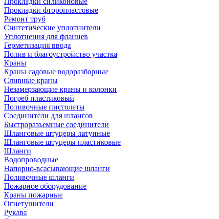
Прокладки силиконовые
Прокладки фторопластовые
Ремонт труб
Синтетические уплотнители
Уплотнения для фланцев
Герметизация ввода
Полив и благоустройство участка
Краны
Краны садовые водоразборные
Сливные краны
Незамерзающие краны и колонки
Погреб пластиковый
Поливочные пистолеты
Соединители для шлангов
Быстроразъемные соединители
Шланговые штуцеры латунные
Шланговые штуцеры пластиковые
Шланги
Водопроводные
Напорно-всасывающие шланги
Поливочные шланги
Пожарное оборудование
Краны пожарные
Огнетушители
Рукава