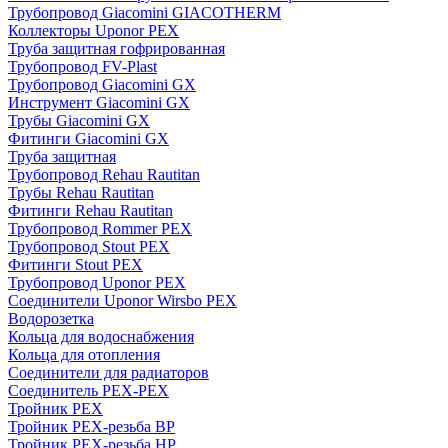
Трубопровод Giacomini GIACOTHERM
Коллекторы Uponor PEX
Труба защитная гофрированная
Трубопровод FV-Plast
Трубопровод Giacomini GX
Инструмент Giacomini GX
Трубы Giacomini GX
Фитинги Giacomini GX
Труба защитная
Трубопровод Rehau Rautitan
Трубы Rehau Rautitan
Фитинги Rehau Rautitan
Трубопровод Rommer PEX
Трубопровод Stout PEX
Фитинги Stout PEX
Трубопровод Uponor PEX
Соединители Uponor Wirsbo PEX
Водорозетка
Кольца для водоснабжения
Кольца для отопления
Соединители для радиаторов
Соединитель PEX-PEX
Тройник PEX
Тройник PEX-резьба ВР
Тройник PEX-резьба НР