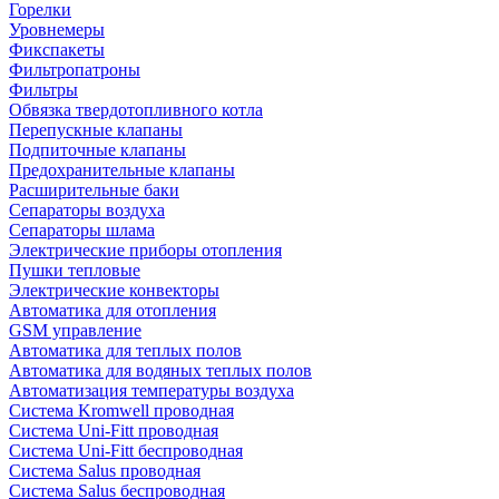
Горелки
Уровнемеры
Фикспакеты
Фильтропатроны
Фильтры
Обвязка твердотопливного котла
Перепускные клапаны
Подпиточные клапаны
Предохранительные клапаны
Расширительные баки
Сепараторы воздуха
Сепараторы шлама
Электрические приборы отопления
Пушки тепловые
Электрические конвекторы
Автоматика для отопления
GSM управление
Автоматика для теплых полов
Автоматика для водяных теплых полов
Автоматизация температуры воздуха
Система Kromwell проводная
Система Uni-Fitt проводная
Система Uni-Fitt беспроводная
Система Salus проводная
Система Salus беспроводная