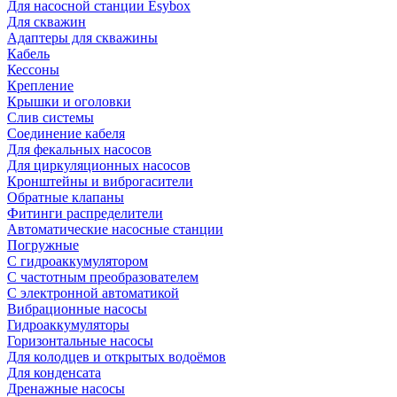
Для насосной станции Esybox
Для скважин
Адаптеры для скважины
Кабель
Кессоны
Крепление
Крышки и оголовки
Слив системы
Соединение кабеля
Для фекальных насосов
Для циркуляционных насосов
Кронштейны и виброгасители
Обратные клапаны
Фитинги распределители
Автоматические насосные станции
Погружные
С гидроаккумулятором
С частотным преобразователем
С электронной автоматикой
Вибрационные насосы
Гидроаккумуляторы
Горизонтальные насосы
Для колодцев и открытых водоёмов
Для конденсата
Дренажные насосы