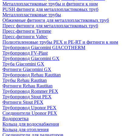
Металлопластиковые трубы и фитинги к ним
PUSH фитинги для металлопластиковых труб
Металлопластиковые трубы
Обжимные фитинги для металлопластиковых труб
Пресс фитинги для металлопластиковых труб
Пресс-фитинги Tiemme
Пресс-фитинги Valtec
Полиэтиленовые трубы PEX и PE-RT и фитинги к ним
Трубопровод Giacomini GIACOTHERM
Трубопровод FV-Plast
Трубопровод Giacomini GX
Труба Giacomini GX
Фитинги Giacomini GX
Трубопровод Rehau Rautitan
Трубы Rehau Rautitan
Фитинги Rehau Rautitan
Трубопровод Rommer PEX
Трубопровод Stout PEX
Фитинги Stout PEX
Трубопровод Uponor PEX
Соединители Uponor PEX
Водорозетка
Кольца для водоснабжения
Кольца для отопления
Соединители для радиаторов