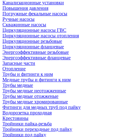
Канализационные установки
Повышения давления
Погружные фекальные насосы
Ручные насосы
Скважинные насосы
Циркуляционные насосы ГВС
Циркуляционные насосы отопления
Циркуляционные резьбовые
Циркуляционные фланцевые
Энергоэффективные резьбовые
Энергоэффективные фланцевые
Запасные части
Отопление
Трубы и фитинги к ним
Медные трубы и фитинги к ним
Трубы медные
Трубы медные неотожженные
Трубы медные отожженые
Трубы медные хромированные
Фитинги для медных труб под пайку
Водорозетка проходная
Крестовины
Тройники пайка-резьба
Тройники переходные под пайку
Тройники под пайку