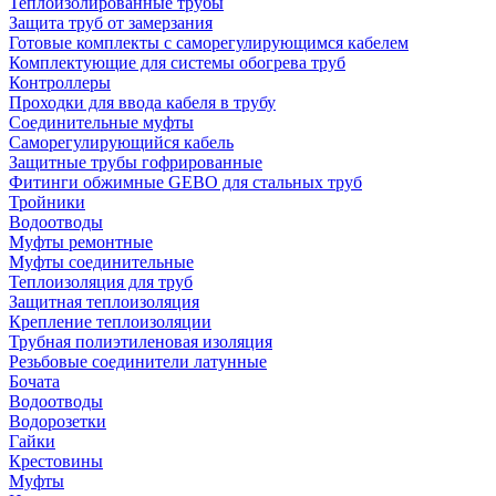
Теплоизолированные трубы
Защита труб от замерзания
Готовые комплекты с саморегулирующимся кабелем
Комплектующие для системы обогрева труб
Контроллеры
Проходки для ввода кабеля в трубу
Соединительные муфты
Саморегулирующийся кабель
Защитные трубы гофрированные
Фитинги обжимные GEBO для стальных труб
Тройники
Водоотводы
Муфты ремонтные
Муфты соединительные
Теплоизоляция для труб
Защитная теплоизоляция
Крепление теплоизоляции
Трубная полиэтиленовая изоляция
Резьбовые соединители латунные
Бочата
Водоотводы
Водорозетки
Гайки
Крестовины
Муфты