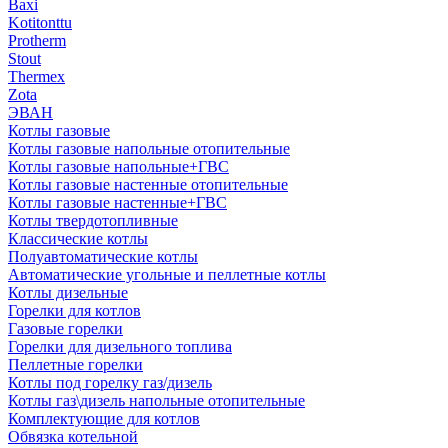
Baxi
Kotitonttu
Protherm
Stout
Thermex
Zota
ЭВАН
Котлы газовые
Котлы газовые напольные отопительные
Котлы газовые напольные+ГВС
Котлы газовые настенные отопительные
Котлы газовые настенные+ГВС
Котлы твердотопливные
Классические котлы
Полуавтоматические котлы
Автоматические угольные и пеллетные котлы
Котлы дизельные
Горелки для котлов
Газовые горелки
Горелки для дизельного топлива
Пеллетные горелки
Котлы под горелку газ/дизель
Котлы газ\дизель напольные отопительные
Комплектующие для котлов
Обвязка котельной