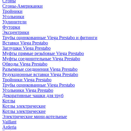
Сгоны
Сгоны-Американки
Тройники
Угольники
Удлинители
Футорки
Эксцентрики
Трубы оцинкованные Viega Prestabo и фитинги
Вставки Viega Prestabo
Заглушки Viega Prestabo
Муфты прямые резьбовые Viega Prestabo
Муфты соединительные Viega Prestabo
Обводы Viega Prestabo
Разъемные соединения Viega Prestabo
Редукционные вставки Viega Prestabo
Тройники Viega Prestabo
Трубы оцинкованные Viega Prestabo
Угольники Viega Prestabo
Декоративные чашки для труб
Котлы
Котлы электрические
Котлы электрические
Электрические мини-котельные
Vaillant
Arderia