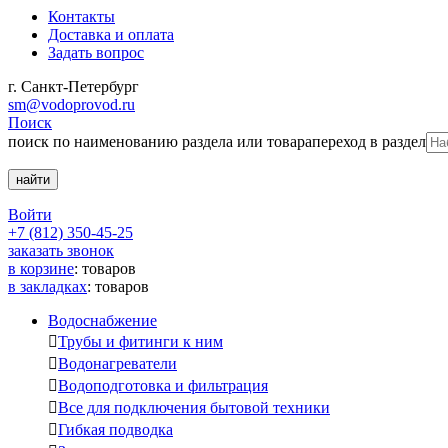
Контакты
Доставка и оплата
Задать вопрос
г. Санкт-Петербург
sm@vodoprovod.ru
Поиск
поиск по наименованию раздела или товара
переход в раздел
Войти
+7 (812) 350-45-25
заказать звонок
в корзине
:
товаров
в закладках
:
товаров
Водоснабжение

Трубы и фитинги к ним

Водонагреватели

Водоподготовка и фильтрация

Все для подключения бытовой техники

Гибкая подводка