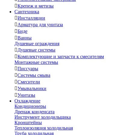

Крепеж и метизы
Сантехника

Инсталляции

Арматура для унитаза

Биде

Ванны
Душевые ограждения

Душевые системы

Комплектующие и запчасти к смесителям
Монтажные системы

Писсуары

Системы смыва

Смесители

Умывальники

Унитазы
Охлаждение
Кондиционеры
Дренаж конденсата
Инструмент холодильщика
Кронштейны
Теплоизоляция холодильная
Труба холодильная