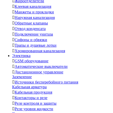

Жироотделители

Клеевая канализация

Манжеты и прокладки

Наружная канализация

Обратные клапаны

Отвод конденсата

Подключение унитаза

Сифоны и обвязки

Трапы и душевые лотки

Хромированная канализация
Электрика

GSM оборудование

Автоматические выключатели

Дистанционное управление
Заземление

Источники бесперебойного питания
Кабельная арматура

Кабельная продукция

Контакторы и реле

Реле контроля и защиты

Реле уровня жидкости