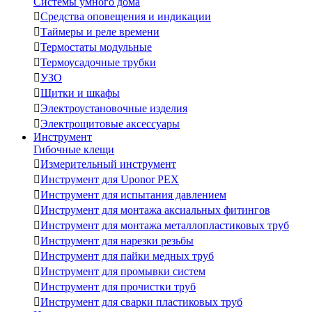
Системы умного дома

Средства оповещения и индикации

Таймеры и реле времени

Термостаты модульные

Термоусадочные трубки

УЗО

Щитки и шкафы

Электроустановочные изделия

Электрощитовые аксессуары
Инструмент
Гибочные клещи

Измерительный инструмент

Инструмент для Uponor PEX

Инструмент для испытания давлением

Инструмент для монтажа аксиальных фитингов

Инструмент для монтажа металлопластиковых труб

Инструмент для нарезки резьбы

Инструмент для пайки медных труб

Инструмент для промывки систем

Инструмент для прочистки труб

Инструмент для сварки пластиковых труб