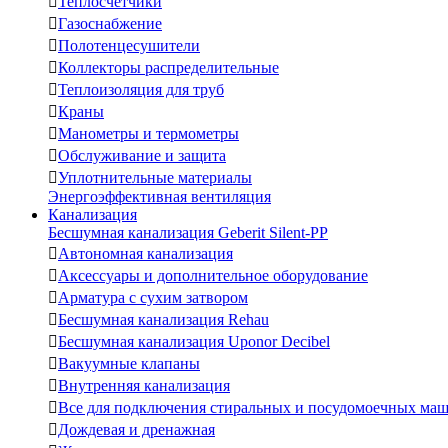

Теплосчетчики

Газоснабжение

Полотенцесушители

Коллекторы распределительные

Теплоизоляция для труб

Краны

Манометры и термометры

Обслуживание и защита

Уплотнительные материалы
Энергоэффективная вентиляция
Канализация
Бесшумная канализация Geberit Silent-PP

Автономная канализация

Аксессуары и дополнительное оборудование

Арматура с сухим затвором

Бесшумная канализация Rehau

Бесшумная канализация Uponor Decibel

Вакуумные клапаны

Внутренняя канализация

Все для подключения стиральных и посудомоечных ма

Дождевая и дренажная