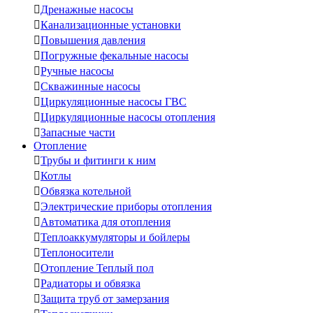

Дренажные насосы

Канализационные установки

Повышения давления

Погружные фекальные насосы

Ручные насосы

Скважинные насосы

Циркуляционные насосы ГВС

Циркуляционные насосы отопления

Запасные части
Отопление

Трубы и фитинги к ним

Котлы

Обвязка котельной

Электрические приборы отопления

Автоматика для отопления

Теплоаккумуляторы и бойлеры

Теплоносители

Отопление Теплый пол

Радиаторы и обвязка

Защита труб от замерзания