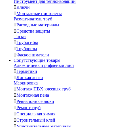
Инструмент для теплоизоляции

Ключи

Монтажные пистолеты
Разматыватель труб

Расходные материалы

Средства защиты
Тиски

Трубогибы

Труборезы

Фаскосниматели
Сопутствующие товары
Алюминиевый рифленый лист

Герметики

Липкая лента
Маркировка

Монтаж ПВХ клеевых труб

Монтажная пена

Ревизионные люки

Ремонт труб

Специальная химия

Строительный клей

Уплотнительные материалы