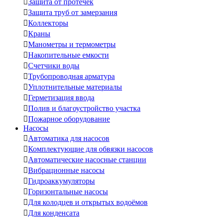

Защита от протечек

Защита труб от замерзания

Коллекторы

Краны

Манометры и термометры

Накопительные емкости

Счетчики воды

Трубопроводная арматура

Уплотнительные материалы

Герметизация ввода

Полив и благоустройство участка

Пожарное оборудование
Насосы

Автоматика для насосов

Комплектующие для обвязки насосов

Автоматические насосные станции

Вибрационные насосы

Гидроаккумуляторы

Горизонтальные насосы

Для колодцев и открытых водоёмов

Для конденсата