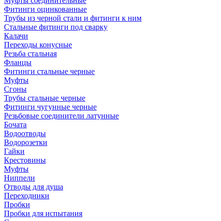
Муфты соединительные
Фитинги оцинкованные
Трубы из черной стали и фитинги к ним
Стальные фитинги под сварку
Калачи
Переходы конусные
Резьба стальная
Фланцы
Фитинги стальные черные
Муфты
Сгоны
Трубы стальные черные
Фитинги чугунные черные
Резьбовые соединители латунные
Бочата
Водоотводы
Водорозетки
Гайки
Крестовины
Муфты
Ниппели
Отводы для душа
Переходники
Пробки
Пробки для испытания