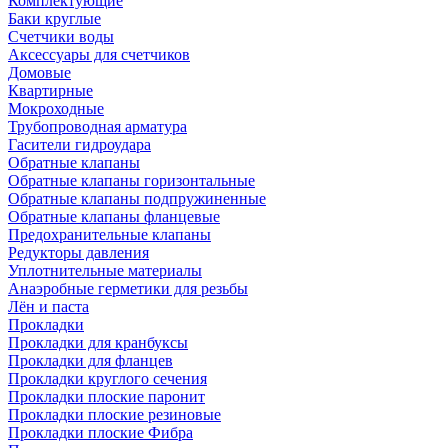
Комплектующие
Баки круглые
Счетчики воды
Аксессуары для счетчиков
Домовые
Квартирные
Мокроходные
Трубопроводная арматура
Гасители гидроудара
Обратные клапаны
Обратные клапаны горизонтальные
Обратные клапаны подпружиненные
Обратные клапаны фланцевые
Предохранительные клапаны
Редукторы давления
Уплотнительные материалы
Анаэробные герметики для резьбы
Лён и паста
Прокладки
Прокладки для кранбуксы
Прокладки для фланцев
Прокладки круглого сечения
Прокладки плоские паронит
Прокладки плоские резиновые
Прокладки плоские Фибра