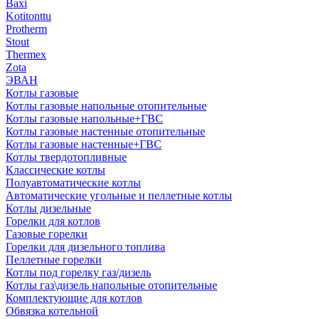
Baxi
Kotitonttu
Protherm
Stout
Thermex
Zota
ЭВАН
Котлы газовые
Котлы газовые напольные отопительные
Котлы газовые напольные+ГВС
Котлы газовые настенные отопительные
Котлы газовые настенные+ГВС
Котлы твердотопливные
Классические котлы
Полуавтоматические котлы
Автоматические угольные и пеллетные котлы
Котлы дизельные
Горелки для котлов
Газовые горелки
Горелки для дизельного топлива
Пеллетные горелки
Котлы под горелку газ/дизель
Котлы газ\дизель напольные отопительные
Комплектующие для котлов
Обвязка котельной