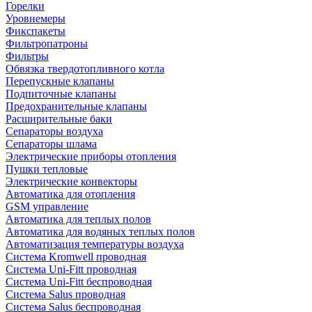
Горелки
Уровнемеры
Фикспакеты
Фильтропатроны
Фильтры
Обвязка твердотопливного котла
Перепускные клапаны
Подпиточные клапаны
Предохранительные клапаны
Расширительные баки
Сепараторы воздуха
Сепараторы шлама
Электрические приборы отопления
Пушки тепловые
Электрические конвекторы
Автоматика для отопления
GSM управление
Автоматика для теплых полов
Автоматика для водяных теплых полов
Автоматизация температуры воздуха
Система Kromwell проводная
Система Uni-Fitt проводная
Система Uni-Fitt беспроводная
Система Salus проводная
Система Salus беспроводная