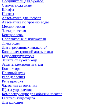
Соединители для рукавов
Стволы пожарные
Шкафы
Насосы
Автоматика для насосов
Автоматика по уровню воды
Механическая
Электрическая
Контроллеры
Поплавковые выключатели
Электроды
Для агрессивных жидкостей
Блоки электронной автоматики
Гидроаккумуляторы
Защита от сухого хода
Защита электродвигателя
Контакторы
Плавный пуск
Реле давления
Реле протока
Частотная автоматика
Щиты управления
Комплектующие для обвязки насосов
Гаситель гидроудара
Для колодцев