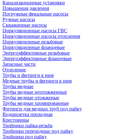
Канализационные установки
Повышения давления
Погружные фекальные насосы
Ручные насосы
Скважинные насосы
Циркуляционные насосы ГВС
Циркуляционные насосы отопления
Циркуляционные резьбовые
Циркуляционные фланцевые
Энергоэффективные резьбовые
Энергоэффективные фланцевые
Запасные части
Отопление
Трубы и фитинги к ним
Медные трубы и фитинги к ним
Трубы медные
Трубы медные неотожженные
Трубы медные отожженые
Трубы медные хромированные
Фитинги для медных труб под пайку
Водорозетка проходная
Крестовины
Тройники пайка-резьба
Тройники переходные под пайку
Тройники под пайку