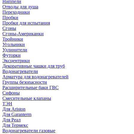
Ниппели
Отводы для душа
Переходники
Пробки
Пробки для испытания
Сгоны
Сгоны-Американки
Тройники
Угольники
Удлинители
Футорки
Эксцентрики
Декоративные чашки для труб
Водонагреватели
Арматура для водонагревателей
Группы безопасности
Расширительные баки ГВС
Сифоны
Смесительные клапаны
ТЭН
Для Ariston
Для Garanterm
Для Реал
Для Термекс
Водонагреватели газовые