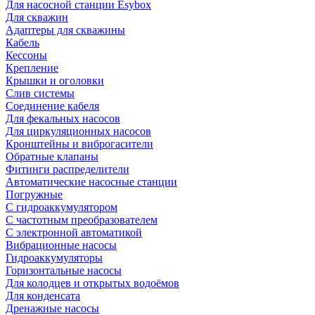
Для насосной станции Esybox
Для скважин
Адаптеры для скважины
Кабель
Кессоны
Крепление
Крышки и оголовки
Слив системы
Соединение кабеля
Для фекальных насосов
Для циркуляционных насосов
Кронштейны и виброгасители
Обратные клапаны
Фитинги распределители
Автоматические насосные станции
Погружные
С гидроаккумулятором
С частотным преобразователем
С электронной автоматикой
Вибрационные насосы
Гидроаккумуляторы
Горизонтальные насосы
Для колодцев и открытых водоёмов
Для конденсата
Дренажные насосы