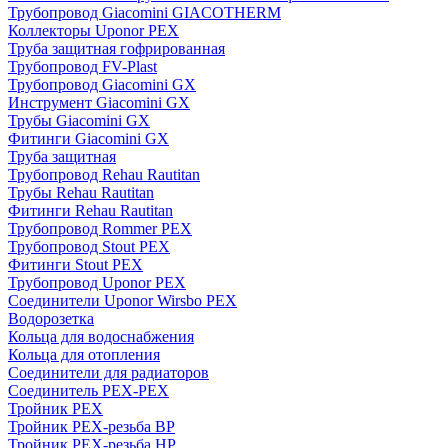
Трубопровод Giacomini GIACOTHERM
Коллекторы Uponor PEX
Труба защитная гофрированная
Трубопровод FV-Plast
Трубопровод Giacomini GX
Инструмент Giacomini GX
Трубы Giacomini GX
Фитинги Giacomini GX
Труба защитная
Трубопровод Rehau Rautitan
Трубы Rehau Rautitan
Фитинги Rehau Rautitan
Трубопровод Rommer PEX
Трубопровод Stout PEX
Фитинги Stout PEX
Трубопровод Uponor PEX
Соединители Uponor Wirsbo PEX
Водорозетка
Кольца для водоснабжения
Кольца для отопления
Соединители для радиаторов
Соединитель PEX-PEX
Тройник PEX
Тройник PEX-резьба ВР
Тройник PEX-резьба НР