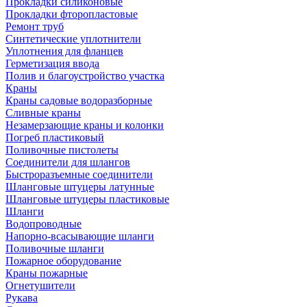
Прокладки силиконовые
Прокладки фторопластовые
Ремонт труб
Синтетические уплотнители
Уплотнения для фланцев
Герметизация ввода
Полив и благоустройство участка
Краны
Краны садовые водоразборные
Сливные краны
Незамерзающие краны и колонки
Погреб пластиковый
Поливочные пистолеты
Соединители для шлангов
Быстроразъемные соединители
Шланговые штуцеры латунные
Шланговые штуцеры пластиковые
Шланги
Водопроводные
Напорно-всасывающие шланги
Поливочные шланги
Пожарное оборудование
Краны пожарные
Огнетушители
Рукава