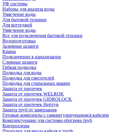
УФ системы
Наборы для анализа воды
Умягчение воды
Для бытовой техники
Для коттеджей
Умягчение воды
Все для подключения бытовой техники
Водоподготовка
Заливные шланги
Краны
Подключение к канализации
Сливные шланги
Гибкая подводка
Подводка для воды
Подводка для смесителей
Подводка для стиральных машин
Защита от протечек
Защита от протечек WELROK
Защита от протечек GIDROLOCK
Защита от протечек Нептун
Защита труб от замерзания
Готовые комплекты с саморегулирующимся кабелем
Комплектующие для системы обогрева труб
Контроллеры
Проходки для ввода кабеля в трубу