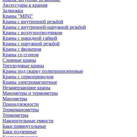
Аксессуары к кранам
Задвижки
Краны "MINI"
Краны с внутренней резьбой
Краны с внутренней-наружной резьбой
Краны с воздухоотводчиком
Краны с накидной гайкой
Краны с наружной резьбой
Краны с фильтром
Краны со сгоном
Сливные краны
Трехходовые краны
Краны под сварку полипропиленовые
Краны с сервоприводом
Краны электромагнитные
Незамерзающие краны
Манометры и термометры
Манометры
Принадлежности
Термоманометры
Термометры
Накопительные емкости
Баки прямоугольные
Баки подземные