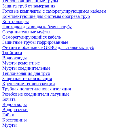
Теплоизолированные трубы
Защита труб от замерзания
Готовые комплекты с саморегулирующимся кабелем
Комплектующие для системы обогрева труб
Контроллеры
Проходки для ввода кабеля в трубу
Соединительные муфты
Саморегулирующийся кабель
Защитные трубы гофрированные
Фитинги обжимные GEBO для стальных труб
Тройники
Водоотводы
Муфты ремонтные
Муфты соединительные
Теплоизоляция для труб
Защитная теплоизоляция
Крепление теплоизоляции
Трубная полиэтиленовая изоляция
Резьбовые соединители латунные
Бочата
Водоотводы
Водорозетки
Гайки
Крестовины
Муфты