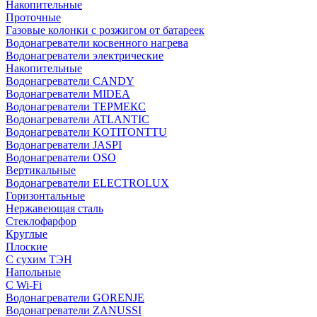
Накопительные
Проточные
Газовые колонки с розжигом от батареек
Водонагреватели косвенного нагрева
Водонагреватели электрические
Накопительные
Водонагреватели CANDY
Водонагреватели MIDEA
Водонагреватели ТЕРМЕКС
Водонагреватели ATLANTIC
Водонагреватели KOTITONTTU
Водонагреватели JASPI
Водонагреватели OSO
Вертикальные
Водонагреватели ELECTROLUX
Горизонтальные
Нержавеющая сталь
Стеклофарфор
Круглые
Плоские
С сухим ТЭН
Напольные
С Wi-Fi
Водонагреватели GORENJE
Водонагреватели ZANUSSI