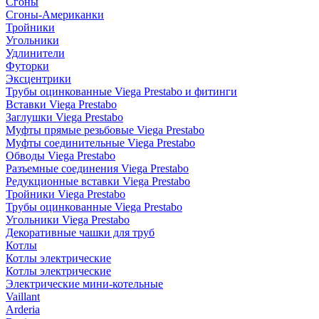
Сгоны
Сгоны-Американки
Тройники
Угольники
Удлинители
Футорки
Эксцентрики
Трубы оцинкованные Viega Prestabo и фитинги
Вставки Viega Prestabo
Заглушки Viega Prestabo
Муфты прямые резьбовые Viega Prestabo
Муфты соединительные Viega Prestabo
Обводы Viega Prestabo
Разъемные соединения Viega Prestabo
Редукционные вставки Viega Prestabo
Тройники Viega Prestabo
Трубы оцинкованные Viega Prestabo
Угольники Viega Prestabo
Декоративные чашки для труб
Котлы
Котлы электрические
Котлы электрические
Электрические мини-котельные
Vaillant
Arderia