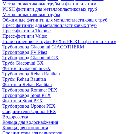
Металлопластиковые трубы и фитинги к ним
PUSH фитинги для металлопластиковых труб
Металлопластиковые трубы
Обжимные фитинги для металлопластиковых труб
Пресс фитинги для металлопластиковых труб
Пресс-фитинги Tiemme
Пресс-фитинги Valtec
Полиэтиленовые трубы PEX и PE-RT и фитинги к ним
Трубопровод Giacomini GIACOTHERM
Трубопровод FV-Plast
Трубопровод Giacomini GX
Труба Giacomini GX
Фитинги Giacomini GX
Трубопровод Rehau Rautitan
Трубы Rehau Rautitan
Фитинги Rehau Rautitan
Трубопровод Rommer PEX
Трубопровод Stout PEX
Фитинги Stout PEX
Трубопровод Uponor PEX
Соединители Uponor PEX
Водорозетка
Кольца для водоснабжения
Кольца для отопления
Соединители для радиаторов