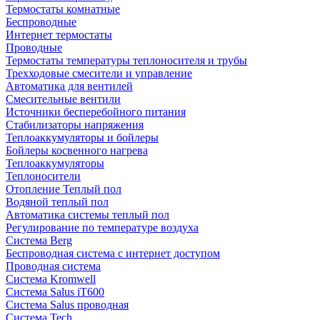
Термостаты комнатные
Беспроводные
Интернет термостаты
Проводные
Термостаты температуры теплоносителя и трубы
Трехходовые смесители и управление
Автоматика для вентилей
Смесительные вентили
Источники бесперебойного питания
Стабилизаторы напряжения
Теплоаккумуляторы и бойлеры
Бойлеры косвенного нагрева
Теплоаккумуляторы
Теплоносители
Отопление Теплый пол
Водяной теплый пол
Автоматика системы теплый пол
Регулирование по температуре воздуха
Система Berg
Беспроводная система с интернет доступом
Проводная система
Система Kromwell
Система Salus iT600
Система Salus проводная
Система Tech