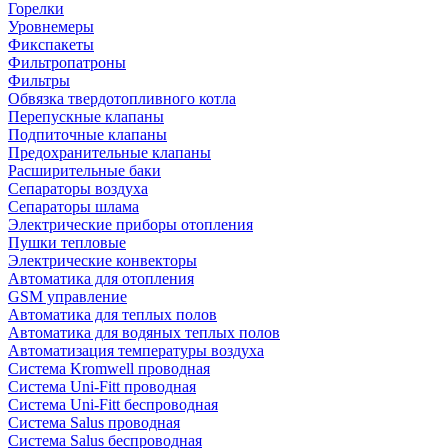
Горелки
Уровнемеры
Фикспакеты
Фильтропатроны
Фильтры
Обвязка твердотопливного котла
Перепускные клапаны
Подпиточные клапаны
Предохранительные клапаны
Расширительные баки
Сепараторы воздуха
Сепараторы шлама
Электрические приборы отопления
Пушки тепловые
Электрические конвекторы
Автоматика для отопления
GSM управление
Автоматика для теплых полов
Автоматика для водяных теплых полов
Автоматизация температуры воздуха
Система Kromwell проводная
Система Uni-Fitt проводная
Система Uni-Fitt беспроводная
Система Salus проводная
Система Salus беспроводная