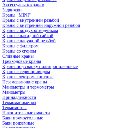
Аксессуары к кранам
Задвижки
Краны "MINI"
Краны с внутренней резьбой
Краны с внутренней-наружной резьбой
Краны с воздухоотводчиком
Краны с накидной гайкой
Краны с наружной резьбой
Краны с фильтром
Краны со сгоном
Сливные краны
Трехходовые краны
Краны под сварку полипропиленовые
Краны с сервоприводом
Краны электромагнитные
Незамерзающие краны
Манометры и термометры
Манометры
Принадлежности
Термоманометры
Термометры
Накопительные емкости
Баки прямоугольные
Баки подземные