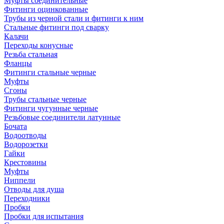
Муфты соединительные
Фитинги оцинкованные
Трубы из черной стали и фитинги к ним
Стальные фитинги под сварку
Калачи
Переходы конусные
Резьба стальная
Фланцы
Фитинги стальные черные
Муфты
Сгоны
Трубы стальные черные
Фитинги чугунные черные
Резьбовые соединители латунные
Бочата
Водоотводы
Водорозетки
Гайки
Крестовины
Муфты
Ниппели
Отводы для душа
Переходники
Пробки
Пробки для испытания