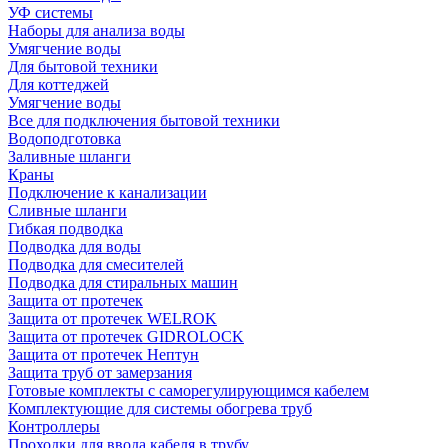
УФ системы
Наборы для анализа воды
Умягчение воды
Для бытовой техники
Для коттеджей
Умягчение воды
Все для подключения бытовой техники
Водоподготовка
Заливные шланги
Краны
Подключение к канализации
Сливные шланги
Гибкая подводка
Подводка для воды
Подводка для смесителей
Подводка для стиральных машин
Защита от протечек
Защита от протечек WELROK
Защита от протечек GIDROLOCK
Защита от протечек Нептун
Защита труб от замерзания
Готовые комплекты с саморегулирующимся кабелем
Комплектующие для системы обогрева труб
Контроллеры
Проходки для ввода кабеля в трубу