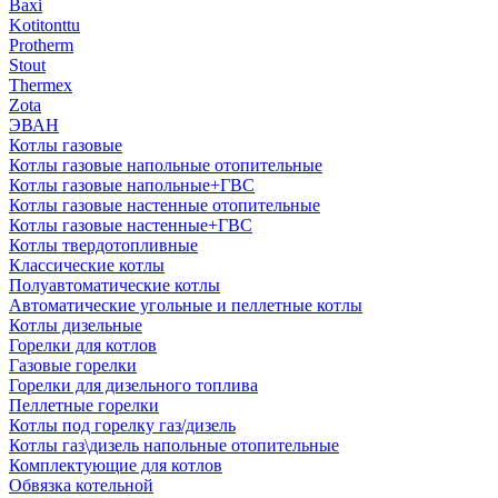
Baxi
Kotitonttu
Protherm
Stout
Thermex
Zota
ЭВАН
Котлы газовые
Котлы газовые напольные отопительные
Котлы газовые напольные+ГВС
Котлы газовые настенные отопительные
Котлы газовые настенные+ГВС
Котлы твердотопливные
Классические котлы
Полуавтоматические котлы
Автоматические угольные и пеллетные котлы
Котлы дизельные
Горелки для котлов
Газовые горелки
Горелки для дизельного топлива
Пеллетные горелки
Котлы под горелку газ/дизель
Котлы газ\дизель напольные отопительные
Комплектующие для котлов
Обвязка котельной