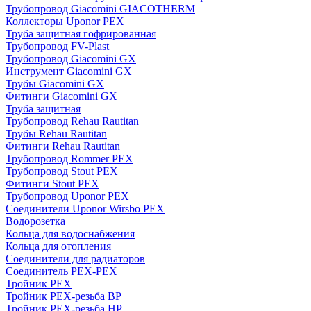
Трубопровод Giacomini GIACOTHERM
Коллекторы Uponor PEX
Труба защитная гофрированная
Трубопровод FV-Plast
Трубопровод Giacomini GX
Инструмент Giacomini GX
Трубы Giacomini GX
Фитинги Giacomini GX
Труба защитная
Трубопровод Rehau Rautitan
Трубы Rehau Rautitan
Фитинги Rehau Rautitan
Трубопровод Rommer PEX
Трубопровод Stout PEX
Фитинги Stout PEX
Трубопровод Uponor PEX
Соединители Uponor Wirsbo PEX
Водорозетка
Кольца для водоснабжения
Кольца для отопления
Соединители для радиаторов
Соединитель PEX-PEX
Тройник PEX
Тройник PEX-резьба ВР
Тройник PEX-резьба НР