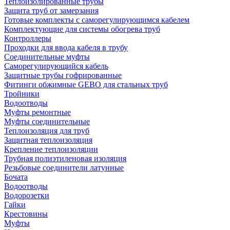
Теплоизолированные трубы
Защита труб от замерзания
Готовые комплекты с саморегулирующимся кабелем
Комплектующие для системы обогрева труб
Контроллеры
Проходки для ввода кабеля в трубу
Соединительные муфты
Саморегулирующийся кабель
Защитные трубы гофрированные
Фитинги обжимные GEBO для стальных труб
Тройники
Водоотводы
Муфты ремонтные
Муфты соединительные
Теплоизоляция для труб
Защитная теплоизоляция
Крепление теплоизоляции
Трубная полиэтиленовая изоляция
Резьбовые соединители латунные
Бочата
Водоотводы
Водорозетки
Гайки
Крестовины
Муфты