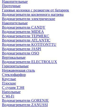
Накопительные
Проточные
Газовые колонки с розжигом от батареек
Водонагреватели косвенного нагрева
Водонагреватели электрические
Накопительные
Водонагреватели CANDY
Водонагреватели MIDEA
Водонагреватели ТЕРМЕКС
Водонагреватели ATLANTIC
Водонагреватели KOTITONTTU
Водонагреватели JASPI
Водонагреватели OSO
Вертикальные
Водонагреватели ELECTROLUX
Горизонтальные
Нержавеющая сталь
Стеклофарфор
Круглые
Плоские
С сухим ТЭН
Напольные
С Wi-Fi
Водонагреватели GORENJE
Водонагреватели ZANUSSI