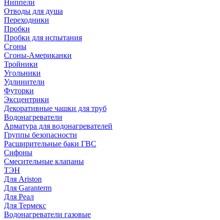
Ниппели
Отводы для душа
Переходники
Пробки
Пробки для испытания
Сгоны
Сгоны-Американки
Тройники
Угольники
Удлинители
Футорки
Эксцентрики
Декоративные чашки для труб
Водонагреватели
Арматура для водонагревателей
Группы безопасности
Расширительные баки ГВС
Сифоны
Смесительные клапаны
ТЭН
Для Ariston
Для Garanterm
Для Реал
Для Термекс
Водонагреватели газовые