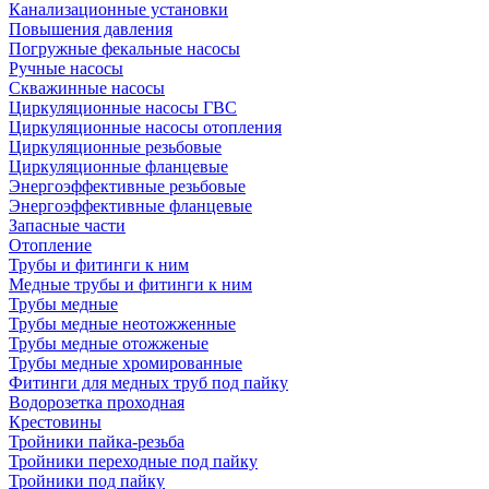
Канализационные установки
Повышения давления
Погружные фекальные насосы
Ручные насосы
Скважинные насосы
Циркуляционные насосы ГВС
Циркуляционные насосы отопления
Циркуляционные резьбовые
Циркуляционные фланцевые
Энергоэффективные резьбовые
Энергоэффективные фланцевые
Запасные части
Отопление
Трубы и фитинги к ним
Медные трубы и фитинги к ним
Трубы медные
Трубы медные неотожженные
Трубы медные отожженые
Трубы медные хромированные
Фитинги для медных труб под пайку
Водорозетка проходная
Крестовины
Тройники пайка-резьба
Тройники переходные под пайку
Тройники под пайку