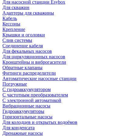
Для насосной станции Esybox
Для скважин
Адаптеры для скважины
Кабель
Кессоны
Крепление
Крышки и оголовки
Слив системы
Соединение кабеля
Для фекальных насосов
Для циркуляционных насосов
Кронштейны и виброгасители
Обратные клапаны
Фитинги распределители
Автоматические насосные станции
Погружные
С гидроаккумулятором
С частотным преобразователем
С электронной автоматикой
Вибрационные насосы
Гидроаккумуляторы
Горизонтальные насосы
Для колодцев и открытых водоёмов
Для конденсата
Дренажные насосы