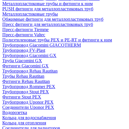
Металлопластиковые трубы и фитинги к ним
PUSH фитинги для металлопластиковых труб
Металлопластиковые трубы
Обжимные фитинги для металлопластиковых труб
Пресс фитинги для металлопластиковых труб
Пресс-фитинги Tiemme
Пресс-фитинги Valtec
Полиэтиленовые трубы PEX и PE-RT и фитинги к ним
Трубопровод Giacomini GIACOTHERM
Трубопровод FV-Plast
Трубопровод Giacomini GX
Труба Giacomini GX
Фитинги Giacomini GX
Трубопровод Rehau Rautitan
Трубы Rehau Rautitan
Фитинги Rehau Rautitan
Трубопровод Rommer PEX
Трубопровод Stout PEX
Фитинги Stout PEX
Трубопровод Uponor PEX
Соединители Uponor PEX
Водорозетка
Кольца для водоснабжения
Кольца для отопления
Соединители для радиаторов