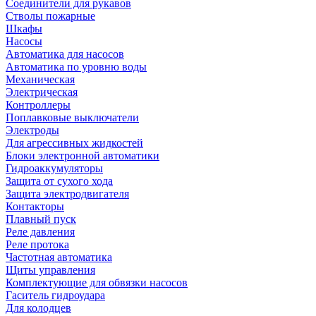
Соединители для рукавов
Стволы пожарные
Шкафы
Насосы
Автоматика для насосов
Автоматика по уровню воды
Механическая
Электрическая
Контроллеры
Поплавковые выключатели
Электроды
Для агрессивных жидкостей
Блоки электронной автоматики
Гидроаккумуляторы
Защита от сухого хода
Защита электродвигателя
Контакторы
Плавный пуск
Реле давления
Реле протока
Частотная автоматика
Щиты управления
Комплектующие для обвязки насосов
Гаситель гидроудара
Для колодцев