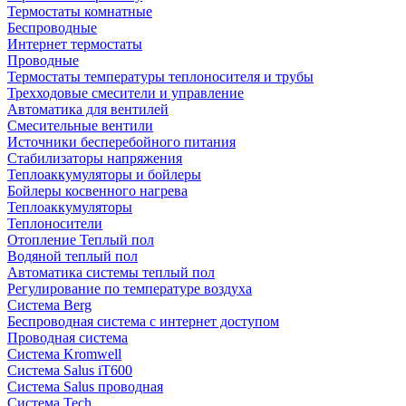
Термостаты комнатные
Беспроводные
Интернет термостаты
Проводные
Термостаты температуры теплоносителя и трубы
Трехходовые смесители и управление
Автоматика для вентилей
Смесительные вентили
Источники бесперебойного питания
Стабилизаторы напряжения
Теплоаккумуляторы и бойлеры
Бойлеры косвенного нагрева
Теплоаккумуляторы
Теплоносители
Отопление Теплый пол
Водяной теплый пол
Автоматика системы теплый пол
Регулирование по температуре воздуха
Система Berg
Беспроводная система с интернет доступом
Проводная система
Система Kromwell
Система Salus iT600
Система Salus проводная
Система Tech