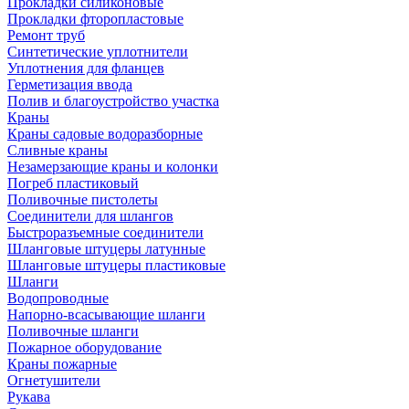
Прокладки силиконовые
Прокладки фторопластовые
Ремонт труб
Синтетические уплотнители
Уплотнения для фланцев
Герметизация ввода
Полив и благоустройство участка
Краны
Краны садовые водоразборные
Сливные краны
Незамерзающие краны и колонки
Погреб пластиковый
Поливочные пистолеты
Соединители для шлангов
Быстроразъемные соединители
Шланговые штуцеры латунные
Шланговые штуцеры пластиковые
Шланги
Водопроводные
Напорно-всасывающие шланги
Поливочные шланги
Пожарное оборудование
Краны пожарные
Огнетушители
Рукава