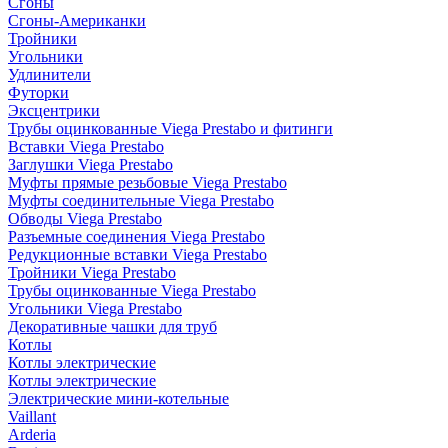
Сгоны
Сгоны-Американки
Тройники
Угольники
Удлинители
Футорки
Эксцентрики
Трубы оцинкованные Viega Prestabo и фитинги
Вставки Viega Prestabo
Заглушки Viega Prestabo
Муфты прямые резьбовые Viega Prestabo
Муфты соединительные Viega Prestabo
Обводы Viega Prestabo
Разъемные соединения Viega Prestabo
Редукционные вставки Viega Prestabo
Тройники Viega Prestabo
Трубы оцинкованные Viega Prestabo
Угольники Viega Prestabo
Декоративные чашки для труб
Котлы
Котлы электрические
Котлы электрические
Электрические мини-котельные
Vaillant
Arderia