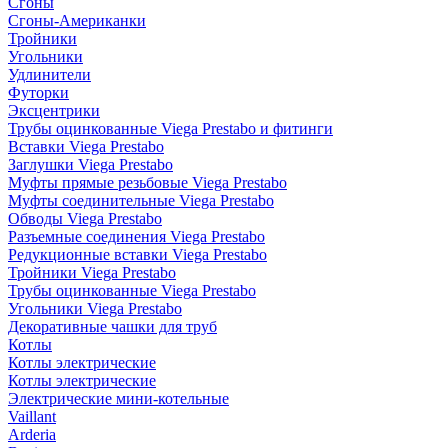
Сгоны
Сгоны-Американки
Тройники
Угольники
Удлинители
Футорки
Эксцентрики
Трубы оцинкованные Viega Prestabo и фитинги
Вставки Viega Prestabo
Заглушки Viega Prestabo
Муфты прямые резьбовые Viega Prestabo
Муфты соединительные Viega Prestabo
Обводы Viega Prestabo
Разъемные соединения Viega Prestabo
Редукционные вставки Viega Prestabo
Тройники Viega Prestabo
Трубы оцинкованные Viega Prestabo
Угольники Viega Prestabo
Декоративные чашки для труб
Котлы
Котлы электрические
Котлы электрические
Электрические мини-котельные
Vaillant
Arderia