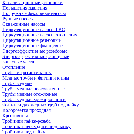
Канализационные установки
Повышения давления
Погружные фекальные насосы
Ручные насосы
Скважинные насосы
Циркуляционные насосы ГВС
Циркуляционные насосы отопления
Циркуляционные резьбовые
Циркуляционные фланцевые
Энергоэффективные резьбовые
Энергоэффективные фланцевые
Запасные части
Отопление
Трубы и фитинги к ним
Медные трубы и фитинги к ним
Трубы медные
Трубы медные неотожженные
Трубы медные отожженые
Трубы медные хромированные
Фитинги для медных труб под пайку
Водорозетка проходная
Крестовины
Тройники пайка-резьба
Тройники переходные под пайку
Тройники под пайку