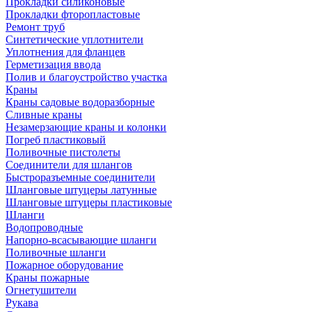
Прокладки силиконовые
Прокладки фторопластовые
Ремонт труб
Синтетические уплотнители
Уплотнения для фланцев
Герметизация ввода
Полив и благоустройство участка
Краны
Краны садовые водоразборные
Сливные краны
Незамерзающие краны и колонки
Погреб пластиковый
Поливочные пистолеты
Соединители для шлангов
Быстроразъемные соединители
Шланговые штуцеры латунные
Шланговые штуцеры пластиковые
Шланги
Водопроводные
Напорно-всасывающие шланги
Поливочные шланги
Пожарное оборудование
Краны пожарные
Огнетушители
Рукава