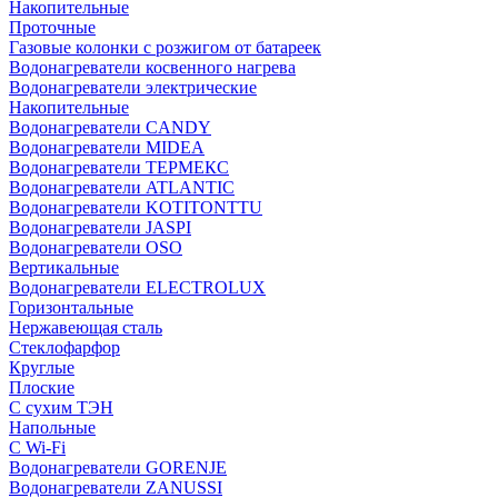
Накопительные
Проточные
Газовые колонки с розжигом от батареек
Водонагреватели косвенного нагрева
Водонагреватели электрические
Накопительные
Водонагреватели CANDY
Водонагреватели MIDEA
Водонагреватели ТЕРМЕКС
Водонагреватели ATLANTIC
Водонагреватели KOTITONTTU
Водонагреватели JASPI
Водонагреватели OSO
Вертикальные
Водонагреватели ELECTROLUX
Горизонтальные
Нержавеющая сталь
Стеклофарфор
Круглые
Плоские
С сухим ТЭН
Напольные
С Wi-Fi
Водонагреватели GORENJE
Водонагреватели ZANUSSI