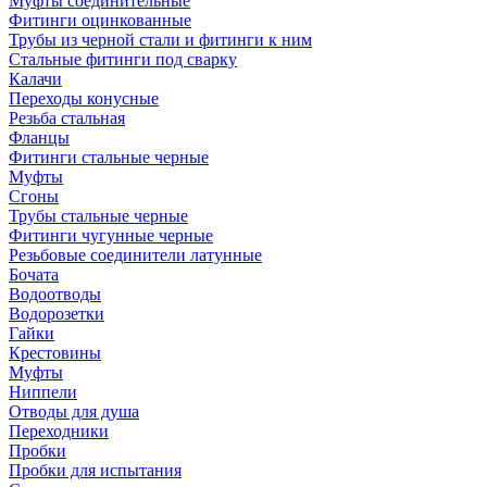
Муфты соединительные
Фитинги оцинкованные
Трубы из черной стали и фитинги к ним
Стальные фитинги под сварку
Калачи
Переходы конусные
Резьба стальная
Фланцы
Фитинги стальные черные
Муфты
Сгоны
Трубы стальные черные
Фитинги чугунные черные
Резьбовые соединители латунные
Бочата
Водоотводы
Водорозетки
Гайки
Крестовины
Муфты
Ниппели
Отводы для душа
Переходники
Пробки
Пробки для испытания