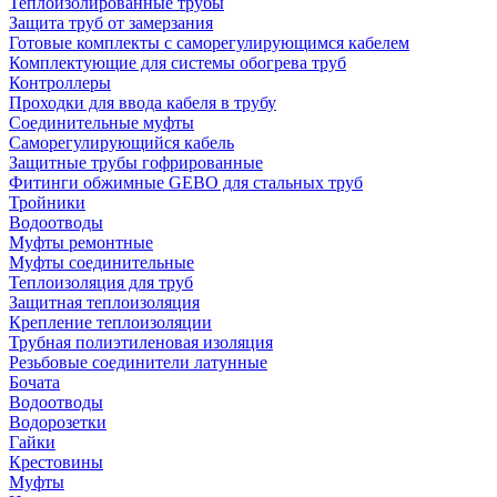
Теплоизолированные трубы
Защита труб от замерзания
Готовые комплекты с саморегулирующимся кабелем
Комплектующие для системы обогрева труб
Контроллеры
Проходки для ввода кабеля в трубу
Соединительные муфты
Саморегулирующийся кабель
Защитные трубы гофрированные
Фитинги обжимные GEBO для стальных труб
Тройники
Водоотводы
Муфты ремонтные
Муфты соединительные
Теплоизоляция для труб
Защитная теплоизоляция
Крепление теплоизоляции
Трубная полиэтиленовая изоляция
Резьбовые соединители латунные
Бочата
Водоотводы
Водорозетки
Гайки
Крестовины
Муфты