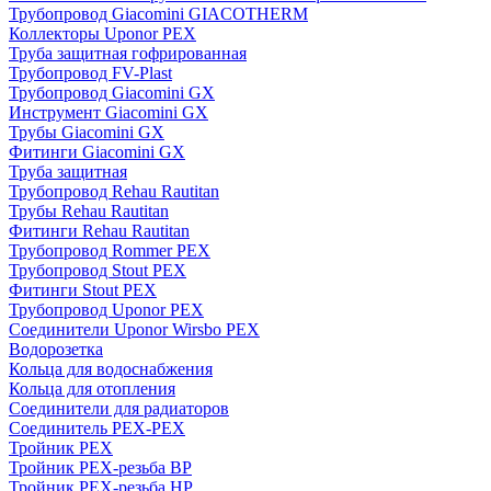
Трубопровод Giacomini GIACOTHERM
Коллекторы Uponor PEX
Труба защитная гофрированная
Трубопровод FV-Plast
Трубопровод Giacomini GX
Инструмент Giacomini GX
Трубы Giacomini GX
Фитинги Giacomini GX
Труба защитная
Трубопровод Rehau Rautitan
Трубы Rehau Rautitan
Фитинги Rehau Rautitan
Трубопровод Rommer PEX
Трубопровод Stout PEX
Фитинги Stout PEX
Трубопровод Uponor PEX
Соединители Uponor Wirsbo PEX
Водорозетка
Кольца для водоснабжения
Кольца для отопления
Соединители для радиаторов
Соединитель PEX-PEX
Тройник PEX
Тройник PEX-резьба ВР
Тройник PEX-резьба НР