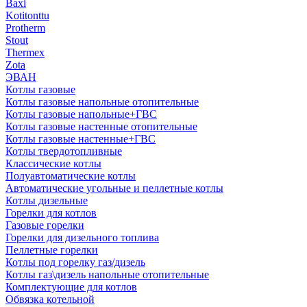
Baxi
Kotitonttu
Protherm
Stout
Thermex
Zota
ЭВАН
Котлы газовые
Котлы газовые напольные отопительные
Котлы газовые напольные+ГВС
Котлы газовые настенные отопительные
Котлы газовые настенные+ГВС
Котлы твердотопливные
Классические котлы
Полуавтоматические котлы
Автоматические угольные и пеллетные котлы
Котлы дизельные
Горелки для котлов
Газовые горелки
Горелки для дизельного топлива
Пеллетные горелки
Котлы под горелку газ/дизель
Котлы газ\дизель напольные отопительные
Комплектующие для котлов
Обвязка котельной