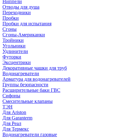
Ниппели
Отводы для душа
Переходники
Пробки
Пробки для испытания
Сгоны
Сгоны-Американки
Тройники
Угольники
Удлинители
Футорки
Эксцентрики
Декоративные чашки для труб
Водонагреватели
Арматура для водонагревателей
Группы безопасности
Расширительные баки ГВС
Сифоны
Смесительные клапаны
ТЭН
Для Ariston
Для Garanterm
Для Реал
Для Термекс
Водонагреватели газовые