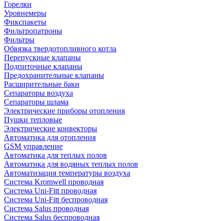
Горелки
Уровнемеры
Фикспакеты
Фильтропатроны
Фильтры
Обвязка твердотопливного котла
Перепускные клапаны
Подпиточные клапаны
Предохранительные клапаны
Расширительные баки
Сепараторы воздуха
Сепараторы шлама
Электрические приборы отопления
Пушки тепловые
Электрические конвекторы
Автоматика для отопления
GSM управление
Автоматика для теплых полов
Автоматика для водяных теплых полов
Автоматизация температуры воздуха
Система Kromwell проводная
Система Uni-Fitt проводная
Система Uni-Fitt беспроводная
Система Salus проводная
Система Salus беспроводная