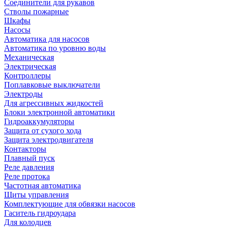
Соединители для рукавов
Стволы пожарные
Шкафы
Насосы
Автоматика для насосов
Автоматика по уровню воды
Механическая
Электрическая
Контроллеры
Поплавковые выключатели
Электроды
Для агрессивных жидкостей
Блоки электронной автоматики
Гидроаккумуляторы
Защита от сухого хода
Защита электродвигателя
Контакторы
Плавный пуск
Реле давления
Реле протока
Частотная автоматика
Щиты управления
Комплектующие для обвязки насосов
Гаситель гидроудара
Для колодцев