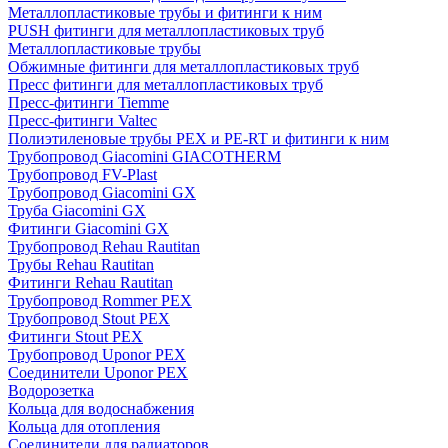
Металлопластиковые трубы и фитинги к ним
PUSH фитинги для металлопластиковых труб
Металлопластиковые трубы
Обжимные фитинги для металлопластиковых труб
Пресс фитинги для металлопластиковых труб
Пресс-фитинги Tiemme
Пресс-фитинги Valtec
Полиэтиленовые трубы PEX и PE-RT и фитинги к ним
Трубопровод Giacomini GIACOTHERM
Трубопровод FV-Plast
Трубопровод Giacomini GX
Труба Giacomini GX
Фитинги Giacomini GX
Трубопровод Rehau Rautitan
Трубы Rehau Rautitan
Фитинги Rehau Rautitan
Трубопровод Rommer PEX
Трубопровод Stout PEX
Фитинги Stout PEX
Трубопровод Uponor PEX
Соединители Uponor PEX
Водорозетка
Кольца для водоснабжения
Кольца для отопления
Соединители для радиаторов