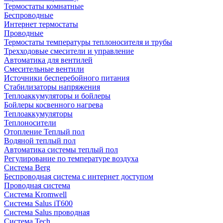
Термостаты комнатные
Беспроводные
Интернет термостаты
Проводные
Термостаты температуры теплоносителя и трубы
Трехходовые смесители и управление
Автоматика для вентилей
Смесительные вентили
Источники бесперебойного питания
Стабилизаторы напряжения
Теплоаккумуляторы и бойлеры
Бойлеры косвенного нагрева
Теплоаккумуляторы
Теплоносители
Отопление Теплый пол
Водяной теплый пол
Автоматика системы теплый пол
Регулирование по температуре воздуха
Система Berg
Беспроводная система с интернет доступом
Проводная система
Система Kromwell
Система Salus iT600
Система Salus проводная
Система Tech