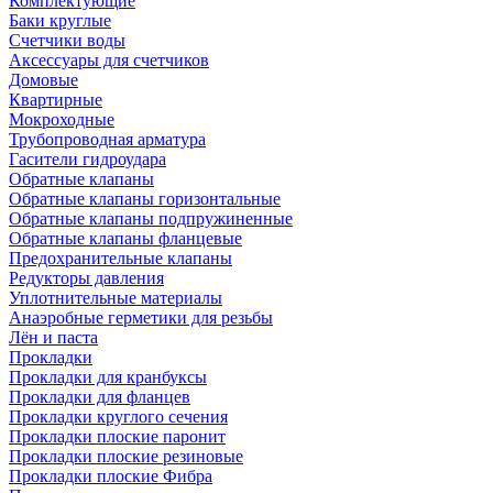
Комплектующие
Баки круглые
Счетчики воды
Аксессуары для счетчиков
Домовые
Квартирные
Мокроходные
Трубопроводная арматура
Гасители гидроудара
Обратные клапаны
Обратные клапаны горизонтальные
Обратные клапаны подпружиненные
Обратные клапаны фланцевые
Предохранительные клапаны
Редукторы давления
Уплотнительные материалы
Анаэробные герметики для резьбы
Лён и паста
Прокладки
Прокладки для кранбуксы
Прокладки для фланцев
Прокладки круглого сечения
Прокладки плоские паронит
Прокладки плоские резиновые
Прокладки плоские Фибра