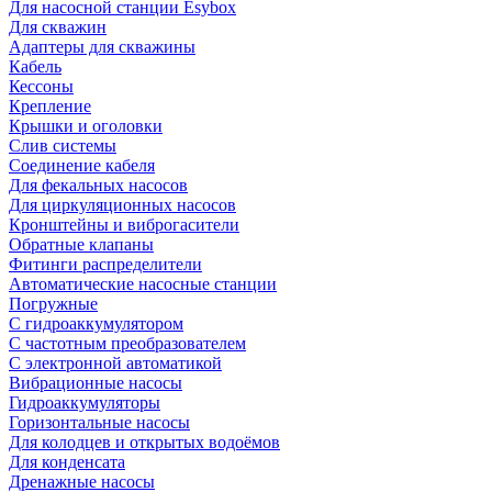
Для насосной станции Esybox
Для скважин
Адаптеры для скважины
Кабель
Кессоны
Крепление
Крышки и оголовки
Слив системы
Соединение кабеля
Для фекальных насосов
Для циркуляционных насосов
Кронштейны и виброгасители
Обратные клапаны
Фитинги распределители
Автоматические насосные станции
Погружные
С гидроаккумулятором
С частотным преобразователем
С электронной автоматикой
Вибрационные насосы
Гидроаккумуляторы
Горизонтальные насосы
Для колодцев и открытых водоёмов
Для конденсата
Дренажные насосы