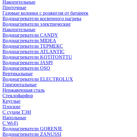
Накопительные
Проточные
Газовые колонки с розжигом от батареек
Водонагреватели косвенного нагрева
Водонагреватели электрические
Накопительные
Водонагреватели CANDY
Водонагреватели MIDEA
Водонагреватели ТЕРМЕКС
Водонагреватели ATLANTIC
Водонагреватели KOTITONTTU
Водонагреватели JASPI
Водонагреватели OSO
Вертикальные
Водонагреватели ELECTROLUX
Горизонтальные
Нержавеющая сталь
Стеклофарфор
Круглые
Плоские
С сухим ТЭН
Напольные
С Wi-Fi
Водонагреватели GORENJE
Водонагреватели ZANUSSI