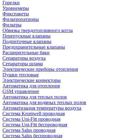
Горелки
Уровнемеры
Фикспакеты
Фильтропатроны
Фильтры
Обвязка твердотопливного котла
Перепускные клапаны
Подпиточные клапаны
Предохранительные клапаны
Расширительные баки
Сепараторы воздуха
Сепараторы шлама
Электрические приборы отопления
Пушки тепловые
Электрические конвекторы
Автоматика для отопления
GSM управление
Автоматика для теплых полов
Автоматика для водяных теплых полов
Автоматизация температуры воздуха
Система Kromwell проводная
Система Uni-Fitt проводная
Система Uni-Fitt беспроводная
Система Salus проводная
Система Salus беспроводная