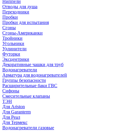
Ниппели
Отводы для душа
Переходники
Пробки
Пробки для испытания
Сгоны
Сгоны-Американки
Тройники
Угольники
Удлинители
Футорки
Эксцентрики
Декоративные чашки для труб
Водонагреватели
Арматура для водонагревателей
Группы безопасности
Расширительные баки ГВС
Сифоны
Смесительные клапаны
ТЭН
Для Ariston
Для Garanterm
Для Реал
Для Термекс
Водонагреватели газовые