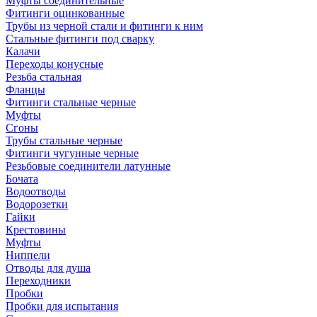
Муфты соединительные
Фитинги оцинкованные
Трубы из черной стали и фитинги к ним
Стальные фитинги под сварку
Калачи
Переходы конусные
Резьба стальная
Фланцы
Фитинги стальные черные
Муфты
Сгоны
Трубы стальные черные
Фитинги чугунные черные
Резьбовые соединители латунные
Бочата
Водоотводы
Водорозетки
Гайки
Крестовины
Муфты
Ниппели
Отводы для душа
Переходники
Пробки
Пробки для испытания