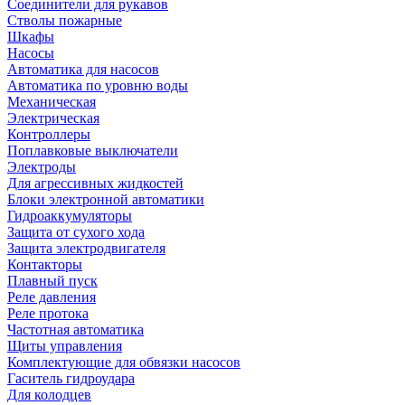
Соединители для рукавов
Стволы пожарные
Шкафы
Насосы
Автоматика для насосов
Автоматика по уровню воды
Механическая
Электрическая
Контроллеры
Поплавковые выключатели
Электроды
Для агрессивных жидкостей
Блоки электронной автоматики
Гидроаккумуляторы
Защита от сухого хода
Защита электродвигателя
Контакторы
Плавный пуск
Реле давления
Реле протока
Частотная автоматика
Щиты управления
Комплектующие для обвязки насосов
Гаситель гидроудара
Для колодцев