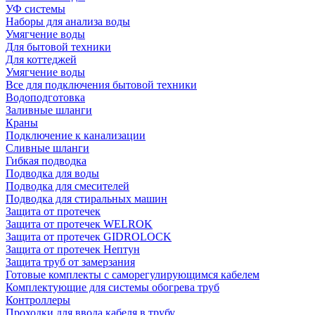
УФ системы
Наборы для анализа воды
Умягчение воды
Для бытовой техники
Для коттеджей
Умягчение воды
Все для подключения бытовой техники
Водоподготовка
Заливные шланги
Краны
Подключение к канализации
Сливные шланги
Гибкая подводка
Подводка для воды
Подводка для смесителей
Подводка для стиральных машин
Защита от протечек
Защита от протечек WELROK
Защита от протечек GIDROLOCK
Защита от протечек Нептун
Защита труб от замерзания
Готовые комплекты с саморегулирующимся кабелем
Комплектующие для системы обогрева труб
Контроллеры
Проходки для ввода кабеля в трубу