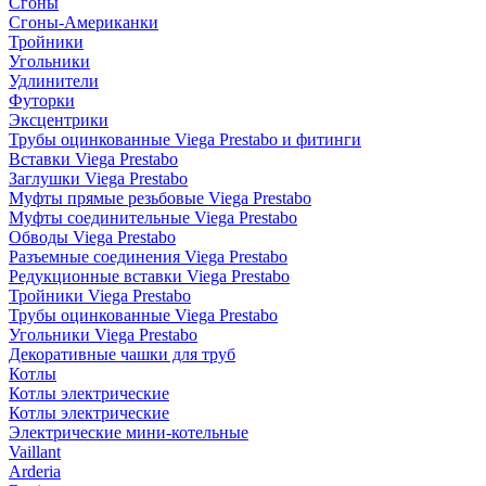
Сгоны
Сгоны-Американки
Тройники
Угольники
Удлинители
Футорки
Эксцентрики
Трубы оцинкованные Viega Prestabo и фитинги
Вставки Viega Prestabo
Заглушки Viega Prestabo
Муфты прямые резьбовые Viega Prestabo
Муфты соединительные Viega Prestabo
Обводы Viega Prestabo
Разъемные соединения Viega Prestabo
Редукционные вставки Viega Prestabo
Тройники Viega Prestabo
Трубы оцинкованные Viega Prestabo
Угольники Viega Prestabo
Декоративные чашки для труб
Котлы
Котлы электрические
Котлы электрические
Электрические мини-котельные
Vaillant
Arderia