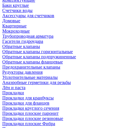
Комплектующие
Баки круглые
Счетчики воды
Аксессуары для счетчиков
Домовые
Квартирные
Мокроходные
Трубопроводная арматура
Гасители гидроудара
Обратные клапаны
Обратные клапаны горизонтальные
Обратные клапаны подпружиненные
Обратные клапаны фланцевые
Предохранительные клапаны
Редукторы давления
Уплотнительные материалы
Анаэробные герметики для резьбы
Лён и паста
Прокладки
Прокладки для кранбуксы
Прокладки для фланцев
Прокладки круглого сечения
Прокладки плоские паронит
Прокладки плоские резиновые
Прокладки плоские Фибра