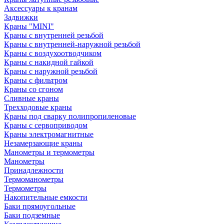
Аксессуары к кранам
Задвижки
Краны "MINI"
Краны с внутренней резьбой
Краны с внутренней-наружной резьбой
Краны с воздухоотводчиком
Краны с накидной гайкой
Краны с наружной резьбой
Краны с фильтром
Краны со сгоном
Сливные краны
Трехходовые краны
Краны под сварку полипропиленовые
Краны с сервоприводом
Краны электромагнитные
Незамерзающие краны
Манометры и термометры
Манометры
Принадлежности
Термоманометры
Термометры
Накопительные емкости
Баки прямоугольные
Баки подземные