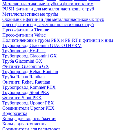
Металлопластиковые трубы и фитинги к ним
PUSH фитинги для металлопластиковых труб
Металлопластиковые трубы
Обжимные фитинги для металлопластиковых труб
Пресс фитинги для металлопластиковых труб
Пресс-фитинги Tiemme
Пресс-фитинги Valtec
Полиэтиленовые трубы PEX и PE-RT и фитинги к ним
Трубопровод Giacomini GIACOTHERM
Трубопровод FV-Plast
Трубопровод Giacomini GX
Труба Giacomini GX
Фитинги Giacomini GX
Трубопровод Rehau Rautitan
Трубы Rehau Rautitan
Фитинги Rehau Rautitan
Трубопровод Rommer PEX
Трубопровод Stout PEX
Фитинги Stout PEX
Трубопровод Uponor PEX
Соединители Uponor PEX
Водорозетка
Кольца для водоснабжения
Кольца для отопления
Соединители для радиаторов