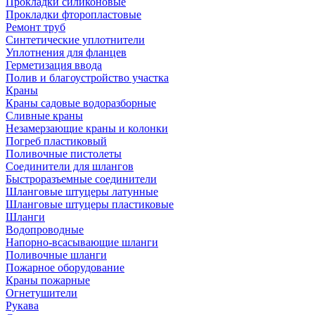
Прокладки силиконовые
Прокладки фторопластовые
Ремонт труб
Синтетические уплотнители
Уплотнения для фланцев
Герметизация ввода
Полив и благоустройство участка
Краны
Краны садовые водоразборные
Сливные краны
Незамерзающие краны и колонки
Погреб пластиковый
Поливочные пистолеты
Соединители для шлангов
Быстроразъемные соединители
Шланговые штуцеры латунные
Шланговые штуцеры пластиковые
Шланги
Водопроводные
Напорно-всасывающие шланги
Поливочные шланги
Пожарное оборудование
Краны пожарные
Огнетушители
Рукава