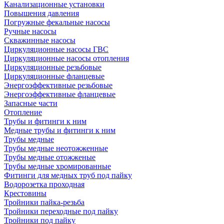
Канализационные установки
Повышения давления
Погружные фекальные насосы
Ручные насосы
Скважинные насосы
Циркуляционные насосы ГВС
Циркуляционные насосы отопления
Циркуляционные резьбовые
Циркуляционные фланцевые
Энергоэффективные резьбовые
Энергоэффективные фланцевые
Запасные части
Отопление
Трубы и фитинги к ним
Медные трубы и фитинги к ним
Трубы медные
Трубы медные неотожженные
Трубы медные отожженые
Трубы медные хромированные
Фитинги для медных труб под пайку
Водорозетка проходная
Крестовины
Тройники пайка-резьба
Тройники переходные под пайку
Тройники под пайку