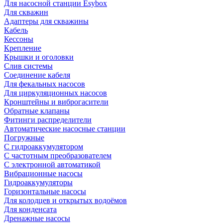
Для насосной станции Esybox
Для скважин
Адаптеры для скважины
Кабель
Кессоны
Крепление
Крышки и оголовки
Слив системы
Соединение кабеля
Для фекальных насосов
Для циркуляционных насосов
Кронштейны и виброгасители
Обратные клапаны
Фитинги распределители
Автоматические насосные станции
Погружные
С гидроаккумулятором
С частотным преобразователем
С электронной автоматикой
Вибрационные насосы
Гидроаккумуляторы
Горизонтальные насосы
Для колодцев и открытых водоёмов
Для конденсата
Дренажные насосы