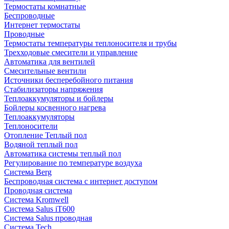
Термостаты комнатные
Беспроводные
Интернет термостаты
Проводные
Термостаты температуры теплоносителя и трубы
Трехходовые смесители и управление
Автоматика для вентилей
Смесительные вентили
Источники бесперебойного питания
Стабилизаторы напряжения
Теплоаккумуляторы и бойлеры
Бойлеры косвенного нагрева
Теплоаккумуляторы
Теплоносители
Отопление Теплый пол
Водяной теплый пол
Автоматика системы теплый пол
Регулирование по температуре воздуха
Система Berg
Беспроводная система с интернет доступом
Проводная система
Система Kromwell
Система Salus iT600
Система Salus проводная
Система Tech