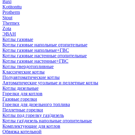
Baxi
Kotitonttu
Protherm
Stout
Thermex
Zota
ЭВАН
Котлы газовые
Котлы газовые напольные отопительные
Котлы газовые напольные+ГВС
Котлы газовые настенные отопительные
Котлы газовые настенные+ГВС
Котлы твердотопливные
Классические котлы
Полуавтоматические котлы
Автоматические угольные и пеллетные котлы
Котлы дизельные
Горелки для котлов
Газовые горелки
Горелки для дизельного топлива
Пеллетные горелки
Котлы под горелку газ/дизель
Котлы газ\дизель напольные отопительные
Комплектующие для котлов
Обвязка котельной