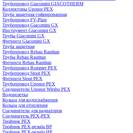
Трубопровод Giacomini GIACOTHERM
Коллекторы Uponor PEX
Труба защитная гофрированная
Трубопровод FV-Plast
Трубопровод Giacomini GX
Инструмент Giacomini GX
Трубы Giacomini GX
Фитинги Giacomini GX
Труба защитная
Трубопровод Rehau Rautitan
Трубы Rehau Rautitan
Фитинги Rehau Rautitan
Трубопровод Rommer PEX
Трубопровод Stout PEX
Фитинги Stout PEX
Трубопровод Uponor PEX
Соединители Uponor Wirsbo PEX
Водорозетка
Кольца для водоснабжения
Кольца для отопления
Соединители для радиаторов
Соединитель PEX-PEX
Тройник PEX
Тройник PEX-резьба ВР
Тройник PEX-резьба НР