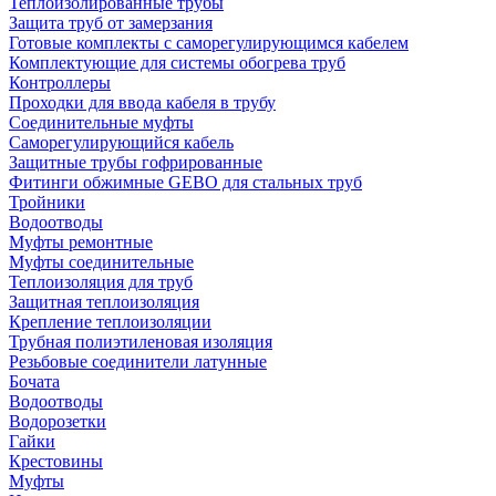
Теплоизолированные трубы
Защита труб от замерзания
Готовые комплекты с саморегулирующимся кабелем
Комплектующие для системы обогрева труб
Контроллеры
Проходки для ввода кабеля в трубу
Соединительные муфты
Саморегулирующийся кабель
Защитные трубы гофрированные
Фитинги обжимные GEBO для стальных труб
Тройники
Водоотводы
Муфты ремонтные
Муфты соединительные
Теплоизоляция для труб
Защитная теплоизоляция
Крепление теплоизоляции
Трубная полиэтиленовая изоляция
Резьбовые соединители латунные
Бочата
Водоотводы
Водорозетки
Гайки
Крестовины
Муфты