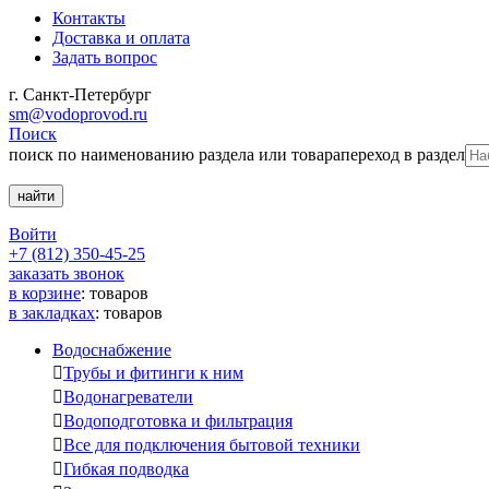
Контакты
Доставка и оплата
Задать вопрос
г. Санкт-Петербург
sm@vodoprovod.ru
Поиск
поиск по наименованию раздела или товара
переход в раздел
Войти
+7 (812) 350-45-25
заказать звонок
в корзине
:
товаров
в закладках
:
товаров
Водоснабжение

Трубы и фитинги к ним

Водонагреватели

Водоподготовка и фильтрация

Все для подключения бытовой техники

Гибкая подводка