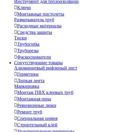
Инструмент для теплоизоляции

Ключи

Монтажные пистолеты
Разматыватель труб

Расходные материалы

Средства защиты
Тиски

Трубогибы

Труборезы

Фаскосниматели
Сопутствующие товары
Алюминиевый рифленый лист

Герметики

Липкая лента
Маркировка

Монтаж ПВХ клеевых труб

Монтажная пена

Ревизионные люки

Ремонт труб

Специальная химия

Строительный клей

Уплотнительные материалы