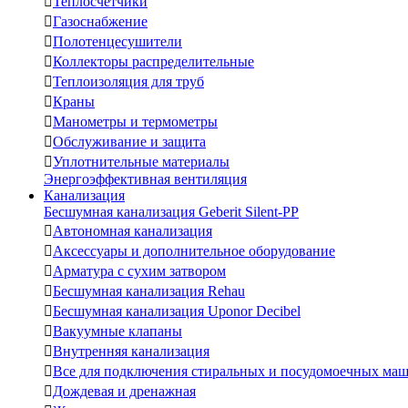

Теплосчетчики

Газоснабжение

Полотенцесушители

Коллекторы распределительные

Теплоизоляция для труб

Краны

Манометры и термометры

Обслуживание и защита

Уплотнительные материалы
Энергоэффективная вентиляция
Канализация
Бесшумная канализация Geberit Silent-PP

Автономная канализация

Аксессуары и дополнительное оборудование

Арматура с сухим затвором

Бесшумная канализация Rehau

Бесшумная канализация Uponor Decibel

Вакуумные клапаны

Внутренняя канализация

Все для подключения стиральных и посудомоечных ма

Дождевая и дренажная