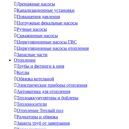

Дренажные насосы

Канализационные установки

Повышения давления

Погружные фекальные насосы

Ручные насосы

Скважинные насосы

Циркуляционные насосы ГВС

Циркуляционные насосы отопления

Запасные части
Отопление

Трубы и фитинги к ним

Котлы

Обвязка котельной

Электрические приборы отопления

Автоматика для отопления

Теплоаккумуляторы и бойлеры

Теплоносители

Отопление Теплый пол

Радиаторы и обвязка

Защита труб от замерзания