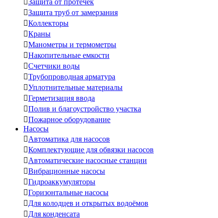

Защита от протечек

Защита труб от замерзания

Коллекторы

Краны

Манометры и термометры

Накопительные емкости

Счетчики воды

Трубопроводная арматура

Уплотнительные материалы

Герметизация ввода

Полив и благоустройство участка

Пожарное оборудование
Насосы

Автоматика для насосов

Комплектующие для обвязки насосов

Автоматические насосные станции

Вибрационные насосы

Гидроаккумуляторы

Горизонтальные насосы

Для колодцев и открытых водоёмов

Для конденсата