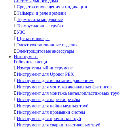
Системы умного дома

Средства оповещения и индикации

Таймеры и реле времени

Термостаты модульные

Термоусадочные трубки

УЗО

Щитки и шкафы

Электроустановочные изделия

Электрощитовые аксессуары
Инструмент
Гибочные клещи

Измерительный инструмент

Инструмент для Uponor PEX

Инструмент для испытания давлением

Инструмент для монтажа аксиальных фитингов

Инструмент для монтажа металлопластиковых труб

Инструмент для нарезки резьбы

Инструмент для пайки медных труб

Инструмент для промывки систем

Инструмент для прочистки труб

Инструмент для сварки пластиковых труб