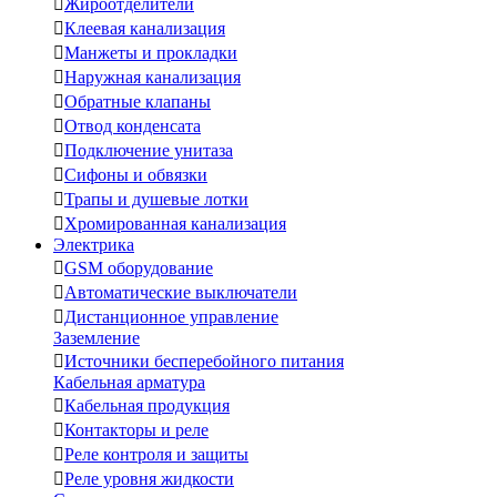

Жироотделители

Клеевая канализация

Манжеты и прокладки

Наружная канализация

Обратные клапаны

Отвод конденсата

Подключение унитаза

Сифоны и обвязки

Трапы и душевые лотки

Хромированная канализация
Электрика

GSM оборудование

Автоматические выключатели

Дистанционное управление
Заземление

Источники бесперебойного питания
Кабельная арматура

Кабельная продукция

Контакторы и реле

Реле контроля и защиты

Реле уровня жидкости