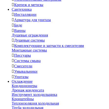

Крепеж и метизы
Сантехника

Инсталляции

Арматура для унитаза

Биде

Ванны
Душевые ограждения

Душевые системы

Комплектующие и запчасти к смесителям
Монтажные системы

Писсуары

Системы смыва

Смесители

Умывальники

Унитазы
Охлаждение
Кондиционеры
Дренаж конденсата
Инструмент холодильщика
Кронштейны
Теплоизоляция холодильная
Труба холодильная