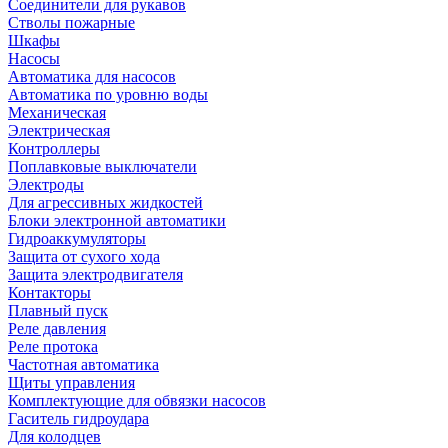
Соединители для рукавов
Стволы пожарные
Шкафы
Насосы
Автоматика для насосов
Автоматика по уровню воды
Механическая
Электрическая
Контроллеры
Поплавковые выключатели
Электроды
Для агрессивных жидкостей
Блоки электронной автоматики
Гидроаккумуляторы
Защита от сухого хода
Защита электродвигателя
Контакторы
Плавный пуск
Реле давления
Реле протока
Частотная автоматика
Щиты управления
Комплектующие для обвязки насосов
Гаситель гидроудара
Для колодцев