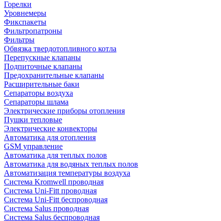
Горелки
Уровнемеры
Фикспакеты
Фильтропатроны
Фильтры
Обвязка твердотопливного котла
Перепускные клапаны
Подпиточные клапаны
Предохранительные клапаны
Расширительные баки
Сепараторы воздуха
Сепараторы шлама
Электрические приборы отопления
Пушки тепловые
Электрические конвекторы
Автоматика для отопления
GSM управление
Автоматика для теплых полов
Автоматика для водяных теплых полов
Автоматизация температуры воздуха
Система Kromwell проводная
Система Uni-Fitt проводная
Система Uni-Fitt беспроводная
Система Salus проводная
Система Salus беспроводная