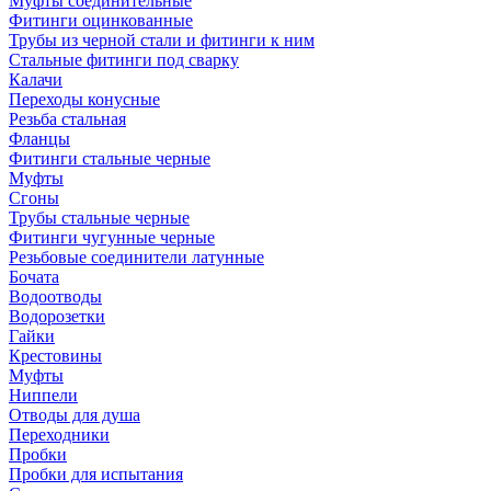
Муфты соединительные
Фитинги оцинкованные
Трубы из черной стали и фитинги к ним
Стальные фитинги под сварку
Калачи
Переходы конусные
Резьба стальная
Фланцы
Фитинги стальные черные
Муфты
Сгоны
Трубы стальные черные
Фитинги чугунные черные
Резьбовые соединители латунные
Бочата
Водоотводы
Водорозетки
Гайки
Крестовины
Муфты
Ниппели
Отводы для душа
Переходники
Пробки
Пробки для испытания