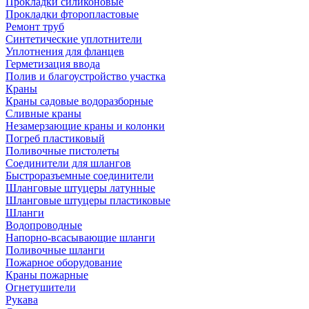
Прокладки силиконовые
Прокладки фторопластовые
Ремонт труб
Синтетические уплотнители
Уплотнения для фланцев
Герметизация ввода
Полив и благоустройство участка
Краны
Краны садовые водоразборные
Сливные краны
Незамерзающие краны и колонки
Погреб пластиковый
Поливочные пистолеты
Соединители для шлангов
Быстроразъемные соединители
Шланговые штуцеры латунные
Шланговые штуцеры пластиковые
Шланги
Водопроводные
Напорно-всасывающие шланги
Поливочные шланги
Пожарное оборудование
Краны пожарные
Огнетушители
Рукава