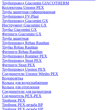
Трубопровод Giacomini GIACOTHERM
Коллекторы Uponor PEX
Труба защитная гофрированная
Трубопровод FV-Plast
Трубопровод Giacomini GX
Инструмент Giacomini GX
Трубы Giacomini GX
Фитинги Giacomini GX
Труба защитная
Трубопровод Rehau Rautitan
Трубы Rehau Rautitan
Фитинги Rehau Rautitan
Трубопровод Rommer PEX
Трубопровод Stout PEX
Фитинги Stout PEX
Трубопровод Uponor PEX
Соединители Uponor Wirsbo PEX
Водорозетка
Кольца для водоснабжения
Кольца для отопления
Соединители для радиаторов
Соединитель PEX-PEX
Тройник PEX
Тройник PEX-резьба ВР
Тройник PEX-резьба НР