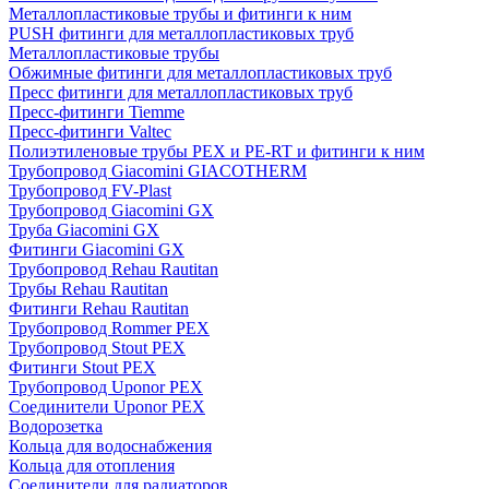
Металлопластиковые трубы и фитинги к ним
PUSH фитинги для металлопластиковых труб
Металлопластиковые трубы
Обжимные фитинги для металлопластиковых труб
Пресс фитинги для металлопластиковых труб
Пресс-фитинги Tiemme
Пресс-фитинги Valtec
Полиэтиленовые трубы PEX и PE-RT и фитинги к ним
Трубопровод Giacomini GIACOTHERM
Трубопровод FV-Plast
Трубопровод Giacomini GX
Труба Giacomini GX
Фитинги Giacomini GX
Трубопровод Rehau Rautitan
Трубы Rehau Rautitan
Фитинги Rehau Rautitan
Трубопровод Rommer PEX
Трубопровод Stout PEX
Фитинги Stout PEX
Трубопровод Uponor PEX
Соединители Uponor PEX
Водорозетка
Кольца для водоснабжения
Кольца для отопления
Соединители для радиаторов