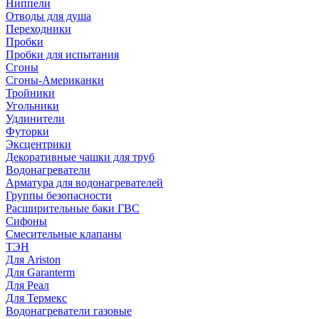
Ниппели
Отводы для душа
Переходники
Пробки
Пробки для испытания
Сгоны
Сгоны-Американки
Тройники
Угольники
Удлинители
Футорки
Эксцентрики
Декоративные чашки для труб
Водонагреватели
Арматура для водонагревателей
Группы безопасности
Расширительные баки ГВС
Сифоны
Смесительные клапаны
ТЭН
Для Ariston
Для Garanterm
Для Реал
Для Термекс
Водонагреватели газовые