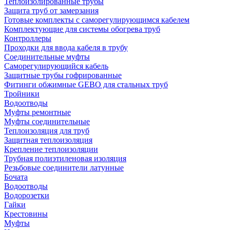
Теплоизолированные трубы
Защита труб от замерзания
Готовые комплекты с саморегулирующимся кабелем
Комплектующие для системы обогрева труб
Контроллеры
Проходки для ввода кабеля в трубу
Соединительные муфты
Саморегулирующийся кабель
Защитные трубы гофрированные
Фитинги обжимные GEBO для стальных труб
Тройники
Водоотводы
Муфты ремонтные
Муфты соединительные
Теплоизоляция для труб
Защитная теплоизоляция
Крепление теплоизоляции
Трубная полиэтиленовая изоляция
Резьбовые соединители латунные
Бочата
Водоотводы
Водорозетки
Гайки
Крестовины
Муфты