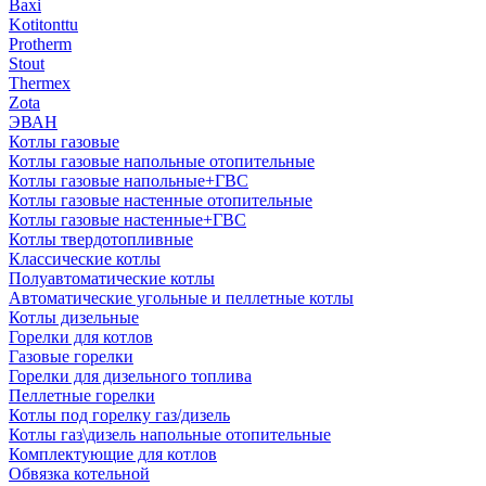
Baxi
Kotitonttu
Protherm
Stout
Thermex
Zota
ЭВАН
Котлы газовые
Котлы газовые напольные отопительные
Котлы газовые напольные+ГВС
Котлы газовые настенные отопительные
Котлы газовые настенные+ГВС
Котлы твердотопливные
Классические котлы
Полуавтоматические котлы
Автоматические угольные и пеллетные котлы
Котлы дизельные
Горелки для котлов
Газовые горелки
Горелки для дизельного топлива
Пеллетные горелки
Котлы под горелку газ/дизель
Котлы газ\дизель напольные отопительные
Комплектующие для котлов
Обвязка котельной