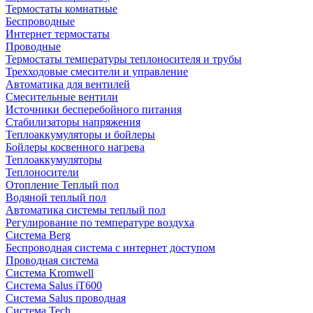
Термостаты комнатные
Беспроводные
Интернет термостаты
Проводные
Термостаты температуры теплоносителя и трубы
Трехходовые смесители и управление
Автоматика для вентилей
Смесительные вентили
Источники бесперебойного питания
Стабилизаторы напряжения
Теплоаккумуляторы и бойлеры
Бойлеры косвенного нагрева
Теплоаккумуляторы
Теплоносители
Отопление Теплый пол
Водяной теплый пол
Автоматика системы теплый пол
Регулирование по температуре воздуха
Система Berg
Беспроводная система с интернет доступом
Проводная система
Система Kromwell
Система Salus iT600
Система Salus проводная
Система Tech