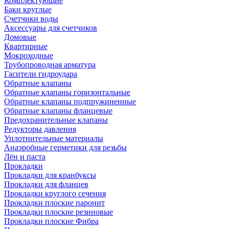
Комплектующие
Баки круглые
Счетчики воды
Аксессуары для счетчиков
Домовые
Квартирные
Мокроходные
Трубопроводная арматура
Гасители гидроудара
Обратные клапаны
Обратные клапаны горизонтальные
Обратные клапаны подпружиненные
Обратные клапаны фланцевые
Предохранительные клапаны
Редукторы давления
Уплотнительные материалы
Анаэробные герметики для резьбы
Лён и паста
Прокладки
Прокладки для кранбуксы
Прокладки для фланцев
Прокладки круглого сечения
Прокладки плоские паронит
Прокладки плоские резиновые
Прокладки плоские Фибра