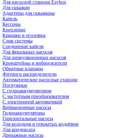
Для насосной станции Esybox
Для скважин
Адаптеры для скважины
Кабель
Кессоны
Крепление
Крышки и оголовки
Слив системы
Соединение кабеля
Для фекальных насосов
Для циркуляционных насосов
Кронштейны и виброгасители
Обратные клапаны
Фитинги распределители
Автоматические насосные станции
Погружные
С гидроаккумулятором
С частотным преобразователем
С электронной автоматикой
Вибрационные насосы
Гидроаккумуляторы
Горизонтальные насосы
Для колодцев и открытых водоёмов
Для конденсата
Дренажные насосы