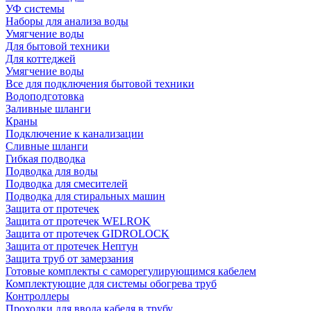
УФ системы
Наборы для анализа воды
Умягчение воды
Для бытовой техники
Для коттеджей
Умягчение воды
Все для подключения бытовой техники
Водоподготовка
Заливные шланги
Краны
Подключение к канализации
Сливные шланги
Гибкая подводка
Подводка для воды
Подводка для смесителей
Подводка для стиральных машин
Защита от протечек
Защита от протечек WELROK
Защита от протечек GIDROLOCK
Защита от протечек Нептун
Защита труб от замерзания
Готовые комплекты с саморегулирующимся кабелем
Комплектующие для системы обогрева труб
Контроллеры
Проходки для ввода кабеля в трубу