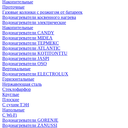
Накопительные
Проточные
Газовые колонки с розжигом от батареек
Водонагреватели косвенного нагрева
Водонагреватели электрические
Накопительные
Водонагреватели CANDY
Водонагреватели MIDEA
Водонагреватели ТЕРМЕКС
Водонагреватели ATLANTIC
Водонагреватели KOTITONTTU
Водонагреватели JASPI
Водонагреватели OSO
Вертикальные
Водонагреватели ELECTROLUX
Горизонтальные
Нержавеющая сталь
Стеклофарфор
Круглые
Плоские
С сухим ТЭН
Напольные
С Wi-Fi
Водонагреватели GORENJE
Водонагреватели ZANUSSI