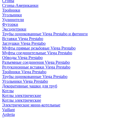
Сгоны
Сгоны-Американки
Тройники
Угольники
Удлинители
Футорки
Эксцентрики
Трубы оцинкованные Viega Prestabo и фитинги
Вставки Viega Prestabo
Заглушки Viega Prestabo
Муфты прямые резьбовые Viega Prestabo
Муфты соединительные Viega Prestabo
Обводы Viega Prestabo
Разъемные соединения Viega Prestabo
Редукционные вставки Viega Prestabo
Тройники Viega Prestabo
Трубы оцинкованные Viega Prestabo
Угольники Viega Prestabo
Декоративные чашки для труб
Котлы
Котлы электрические
Котлы электрические
Электрические мини-котельные
Vaillant
Arderia