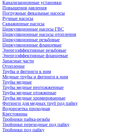
Канализационные установки
Повышения давления
Погружные фекальные насосы
Ручные насосы
Скважинные насосы
Циркуляционные насосы ГВС
Циркуляционные насосы отопления
Циркуляционные резьбовые
Циркуляционные фланцевые
Энергоэффективные резьбовые
Энергоэффективные фланцевые
Запасные части
Отопление
Трубы и фитинги к ним
Медные трубы и фитинги к ним
Трубы медные
Трубы медные неотожженные
Трубы медные отожженые
Трубы медные хромированные
Фитинги для медных труб под пайку
Водорозетка проходная
Крестовины
Тройники пайка-резьба
Тройники переходные под пайку
Тройники под пайку