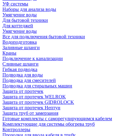
УФ системы
Наборы для анализа воды
Умягчение воды
Для бытовой техники
Для коттеджей
Умягчение воды
Все для подключения бытовой техники
Водоподготовка
Заливные шланги
Краны
Подключение к канализации
Сливные шланги
Гибкая подводка
Подводка для воды
Подводка для смесителей
Подводка для стиральных машин
Защита от протечек
Защита от протечек WELROK
Защита от протечек GIDROLOCK
Защита от протечек Нептун
Защита труб от замерзания
Готовые комплекты с саморегулирующимся кабелем
Комплектующие для системы обогрева труб
Контроллеры
Проходки для ввода кабеля в трубу