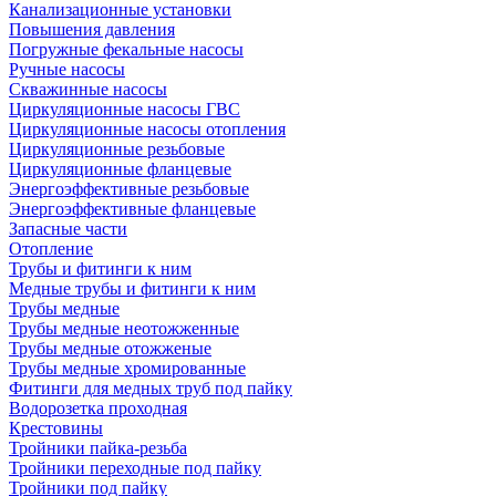
Канализационные установки
Повышения давления
Погружные фекальные насосы
Ручные насосы
Скважинные насосы
Циркуляционные насосы ГВС
Циркуляционные насосы отопления
Циркуляционные резьбовые
Циркуляционные фланцевые
Энергоэффективные резьбовые
Энергоэффективные фланцевые
Запасные части
Отопление
Трубы и фитинги к ним
Медные трубы и фитинги к ним
Трубы медные
Трубы медные неотожженные
Трубы медные отожженые
Трубы медные хромированные
Фитинги для медных труб под пайку
Водорозетка проходная
Крестовины
Тройники пайка-резьба
Тройники переходные под пайку
Тройники под пайку