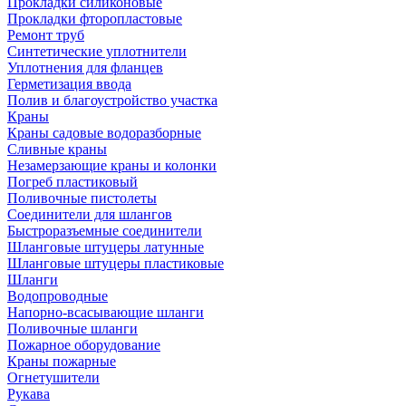
Прокладки силиконовые
Прокладки фторопластовые
Ремонт труб
Синтетические уплотнители
Уплотнения для фланцев
Герметизация ввода
Полив и благоустройство участка
Краны
Краны садовые водоразборные
Сливные краны
Незамерзающие краны и колонки
Погреб пластиковый
Поливочные пистолеты
Соединители для шлангов
Быстроразъемные соединители
Шланговые штуцеры латунные
Шланговые штуцеры пластиковые
Шланги
Водопроводные
Напорно-всасывающие шланги
Поливочные шланги
Пожарное оборудование
Краны пожарные
Огнетушители
Рукава