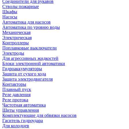
Соединители для рукавов
Стволы пожарные
Шкафы
Насосы
Автоматика для насосов
Автоматика по уровню воды
Механическая
Электрическая
Контроллеры
Поплавковые выключатели
Электроды
Для агрессивных жидкостей
Блоки электронной автоматики
Гидроаккумуляторы
Защита от сухого хода
Защита электродвигателя
Контакторы
Плавный пуск
Реле давления
Реле протока
Частотная автоматика
Щиты управления
Комплектующие для обвязки насосов
Гаситель гидроудара
Для колодцев