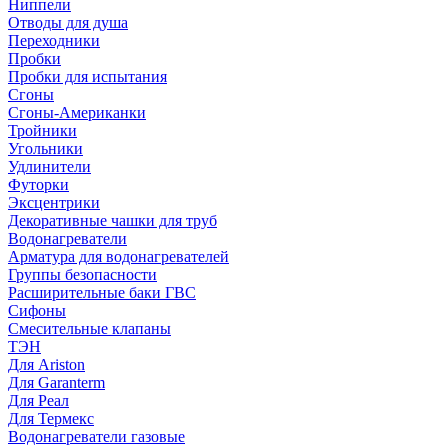
Ниппели
Отводы для душа
Переходники
Пробки
Пробки для испытания
Сгоны
Сгоны-Американки
Тройники
Угольники
Удлинители
Футорки
Эксцентрики
Декоративные чашки для труб
Водонагреватели
Арматура для водонагревателей
Группы безопасности
Расширительные баки ГВС
Сифоны
Смесительные клапаны
ТЭН
Для Ariston
Для Garanterm
Для Реал
Для Термекс
Водонагреватели газовые