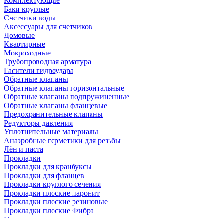
Комплектующие
Баки круглые
Счетчики воды
Аксессуары для счетчиков
Домовые
Квартирные
Мокроходные
Трубопроводная арматура
Гасители гидроудара
Обратные клапаны
Обратные клапаны горизонтальные
Обратные клапаны подпружиненные
Обратные клапаны фланцевые
Предохранительные клапаны
Редукторы давления
Уплотнительные материалы
Анаэробные герметики для резьбы
Лён и паста
Прокладки
Прокладки для кранбуксы
Прокладки для фланцев
Прокладки круглого сечения
Прокладки плоские паронит
Прокладки плоские резиновые
Прокладки плоские Фибра