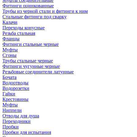
Муфты соединительные
Фитинги оцинкованные
Трубы из черной стали и фитинги к ним
Стальные фитинги под сварку
Калачи
Переходы конусные
Резьба стальная
Фланцы
Фитинги стальные черные
Муфты
Сгоны
Трубы стальные черные
Фитинги чугунные черные
Резьбовые соединители латунные
Бочата
Водоотводы
Водорозетки
Гайки
Крестовины
Муфты
Ниппели
Отводы для душа
Переходники
Пробки
Пробки для испытания