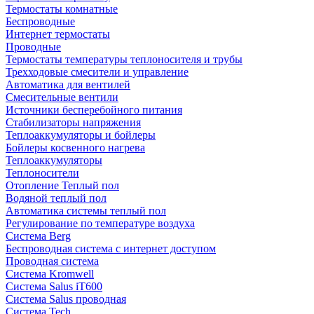
Термостаты комнатные
Беспроводные
Интернет термостаты
Проводные
Термостаты температуры теплоносителя и трубы
Трехходовые смесители и управление
Автоматика для вентилей
Смесительные вентили
Источники бесперебойного питания
Стабилизаторы напряжения
Теплоаккумуляторы и бойлеры
Бойлеры косвенного нагрева
Теплоаккумуляторы
Теплоносители
Отопление Теплый пол
Водяной теплый пол
Автоматика системы теплый пол
Регулирование по температуре воздуха
Система Berg
Беспроводная система с интернет доступом
Проводная система
Система Kromwell
Система Salus iT600
Система Salus проводная
Система Tech