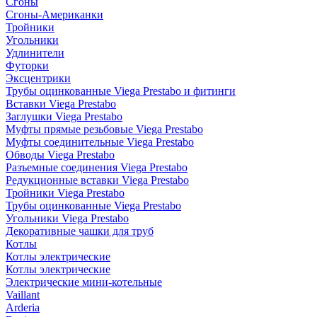
Сгоны
Сгоны-Американки
Тройники
Угольники
Удлинители
Футорки
Эксцентрики
Трубы оцинкованные Viega Prestabo и фитинги
Вставки Viega Prestabo
Заглушки Viega Prestabo
Муфты прямые резьбовые Viega Prestabo
Муфты соединительные Viega Prestabo
Обводы Viega Prestabo
Разъемные соединения Viega Prestabo
Редукционные вставки Viega Prestabo
Тройники Viega Prestabo
Трубы оцинкованные Viega Prestabo
Угольники Viega Prestabo
Декоративные чашки для труб
Котлы
Котлы электрические
Котлы электрические
Электрические мини-котельные
Vaillant
Arderia