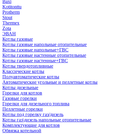
Baxi
Kotitonttu
Protherm
Stout
Thermex
Zota
ЭВАН
Котлы газовые
Котлы газовые напольные отопительные
Котлы газовые напольные+ГВС
Котлы газовые настенные отопительные
Котлы газовые настенные+ГВС
Котлы твердотопливные
Классические котлы
Полуавтоматические котлы
Автоматические угольные и пеллетные котлы
Котлы дизельные
Горелки для котлов
Газовые горелки
Горелки для дизельного топлива
Пеллетные горелки
Котлы под горелку газ/дизель
Котлы газ\дизель напольные отопительные
Комплектующие для котлов
Обвязка котельной