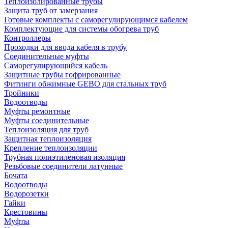
Теплоизолированные трубы
Защита труб от замерзания
Готовые комплекты с саморегулирующимся кабелем
Комплектующие для системы обогрева труб
Контроллеры
Проходки для ввода кабеля в трубу
Соединительные муфты
Саморегулирующийся кабель
Защитные трубы гофрированные
Фитинги обжимные GEBO для стальных труб
Тройники
Водоотводы
Муфты ремонтные
Муфты соединительные
Теплоизоляция для труб
Защитная теплоизоляция
Крепление теплоизоляции
Трубная полиэтиленовая изоляция
Резьбовые соединители латунные
Бочата
Водоотводы
Водорозетки
Гайки
Крестовины
Муфты