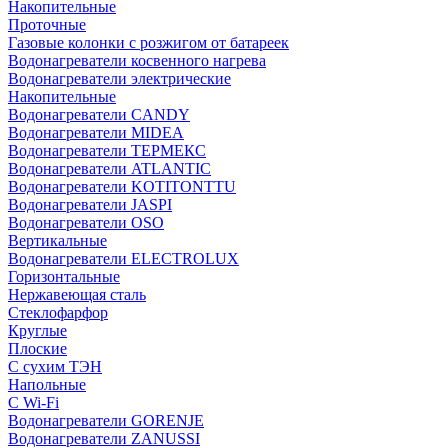
Накопительные
Проточные
Газовые колонки с розжигом от батареек
Водонагреватели косвенного нагрева
Водонагреватели электрические
Накопительные
Водонагреватели CANDY
Водонагреватели MIDEA
Водонагреватели ТЕРМЕКС
Водонагреватели ATLANTIC
Водонагреватели KOTITONTTU
Водонагреватели JASPI
Водонагреватели OSO
Вертикальные
Водонагреватели ELECTROLUX
Горизонтальные
Нержавеющая сталь
Стеклофарфор
Круглые
Плоские
С сухим ТЭН
Напольные
С Wi-Fi
Водонагреватели GORENJE
Водонагреватели ZANUSSI