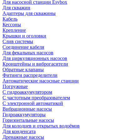
Для насосной станции Esybox
Для скважин
Адаптеры для скважины
Кабель
Кессоны
Крепление
Крышки и оголовки
Слив системы
Соединение кабеля
Для фекальных насосов
Для циркуляционных насосов
Кронштейны и виброгасители
Обратные клапаны
Фитинги распределители
Автоматические насосные станции
Погружные
С гидроаккумулятором
С частотным преобразователем
С электронной автоматикой
Вибрационные насосы
Гидроаккумуляторы
Горизонтальные насосы
Для колодцев и открытых водоёмов
Для конденсата
Дренажные насосы