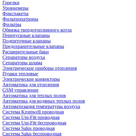
Горелки
Уровнемеры
Фикспакеты
Фильтропатроны
Фильтры
Обвязка твердотопливного котла
Перепускные клапаны
Подпиточные клапаны
Предохранительные клапаны
Расширительные баки
Сепараторы воздуха
Сепараторы шлама
Электрические приборы отопления
Пушки тепловые
Электрические конвекторы
Автоматика для отопления
GSM управление
Автоматика для теплых полов
Автоматика для водяных теплых полов
Автоматизация температуры воздуха
Система Kromwell проводная
Система Uni-Fitt проводная
Система Uni-Fitt беспроводная
Система Salus проводная
Система Salus беспроводная