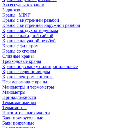
Аксессуары к кранам
Задвижки
Краны "MINI"
Краны с внутренней резьбой
Краны с внутренней-наружной резьбой
Краны с воздухоотводчиком
Краны с накидной гайкой
Краны с наружной резьбой
Краны с фильтром
Краны со сгоном
Сливные краны
Трехходовые краны
Краны под сварку полипропиленовые
Краны с сервоприводом
Краны электромагнитные
Незамерзающие краны
Манометры и термометры
Манометры
Принадлежности
Термоманометры
Термометры
Накопительные емкости
Баки прямоугольные
Баки подземные