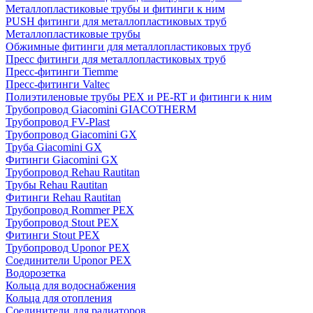
Металлопластиковые трубы и фитинги к ним
PUSH фитинги для металлопластиковых труб
Металлопластиковые трубы
Обжимные фитинги для металлопластиковых труб
Пресс фитинги для металлопластиковых труб
Пресс-фитинги Tiemme
Пресс-фитинги Valtec
Полиэтиленовые трубы PEX и PE-RT и фитинги к ним
Трубопровод Giacomini GIACOTHERM
Трубопровод FV-Plast
Трубопровод Giacomini GX
Труба Giacomini GX
Фитинги Giacomini GX
Трубопровод Rehau Rautitan
Трубы Rehau Rautitan
Фитинги Rehau Rautitan
Трубопровод Rommer PEX
Трубопровод Stout PEX
Фитинги Stout PEX
Трубопровод Uponor PEX
Соединители Uponor PEX
Водорозетка
Кольца для водоснабжения
Кольца для отопления
Соединители для радиаторов