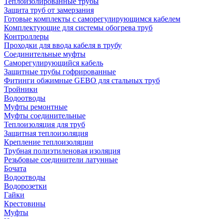
Теплоизолированные трубы
Защита труб от замерзания
Готовые комплекты с саморегулирующимся кабелем
Комплектующие для системы обогрева труб
Контроллеры
Проходки для ввода кабеля в трубу
Соединительные муфты
Саморегулирующийся кабель
Защитные трубы гофрированные
Фитинги обжимные GEBO для стальных труб
Тройники
Водоотводы
Муфты ремонтные
Муфты соединительные
Теплоизоляция для труб
Защитная теплоизоляция
Крепление теплоизоляции
Трубная полиэтиленовая изоляция
Резьбовые соединители латунные
Бочата
Водоотводы
Водорозетки
Гайки
Крестовины
Муфты