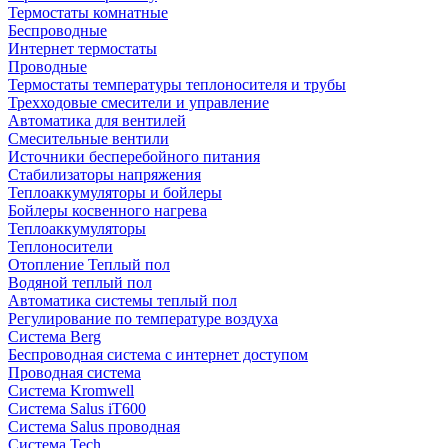
Термостаты комнатные
Беспроводные
Интернет термостаты
Проводные
Термостаты температуры теплоносителя и трубы
Трехходовые смесители и управление
Автоматика для вентилей
Смесительные вентили
Источники бесперебойного питания
Стабилизаторы напряжения
Теплоаккумуляторы и бойлеры
Бойлеры косвенного нагрева
Теплоаккумуляторы
Теплоносители
Отопление Теплый пол
Водяной теплый пол
Автоматика системы теплый пол
Регулирование по температуре воздуха
Система Berg
Беспроводная система с интернет доступом
Проводная система
Система Kromwell
Система Salus iT600
Система Salus проводная
Система Tech