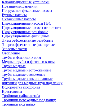
Канализационные установки
Повышения давления
Погружные фекальные насосы
Ручные насосы
Скважинные насосы
Циркуляционные насосы ГВС
Циркуляционные насосы отопления
Циркуляционные резьбовые
Циркуляционные фланцевые
Энергоэффективные резьбовые
Энергоэффективные фланцевые
Запасные части
Отопление
Трубы и фитинги к ним
Медные трубы и фитинги к ним
Трубы медные
Трубы медные неотожженные
Трубы медные отожженые
Трубы медные хромированные
Фитинги для медных труб под пайку
Водорозетка проходная
Крестовины
Тройники пайка-резьба
Тройники переходные под пайку
Тройники под пайку