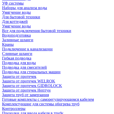
УФ системы
Наборы для анализа воды
Умягчение воды
Для бытовой техники
Для коттеджей
Умягчение воды
Все для подключения бытовой техники
Водоподготовка
Заливные шланги
Краны
Подключение к канализации
Сливные шланги
Гибкая подводка
Подводка для воды
Подводка для смесителей
Подводка для стиральных машин
Защита от протечек
Защита от протечек WELROK
Защита от протечек GIDROLOCK
Защита от протечек Нептун
Защита труб от замерзания
Готовые комплекты с саморегулирующимся кабелем
Комплектующие для системы обогрева труб
Контроллеры
Проходки для ввода кабеля в трубу