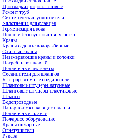
Прокладки силиконовые
Прокладки фторопластовые
Ремонт труб
Синтетические уплотнители
Уплотнения для фланцев
Герметизация ввода
Полив и благоустройство участка
Краны
Краны садовые водоразборные
Сливные краны
Незамерзающие краны и колонки
Погреб пластиковый
Поливочные пистолеты
Соединители для шлангов
Быстроразъемные соединители
Шланговые штуцеры латунные
Шланговые штуцеры пластиковые
Шланги
Водопроводные
Напорно-всасывающие шланги
Поливочные шланги
Пожарное оборудование
Краны пожарные
Огнетушители
Рукава