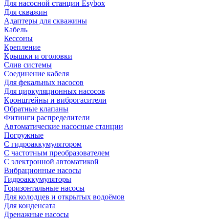
Для насосной станции Esybox
Для скважин
Адаптеры для скважины
Кабель
Кессоны
Крепление
Крышки и оголовки
Слив системы
Соединение кабеля
Для фекальных насосов
Для циркуляционных насосов
Кронштейны и виброгасители
Обратные клапаны
Фитинги распределители
Автоматические насосные станции
Погружные
С гидроаккумулятором
С частотным преобразователем
С электронной автоматикой
Вибрационные насосы
Гидроаккумуляторы
Горизонтальные насосы
Для колодцев и открытых водоёмов
Для конденсата
Дренажные насосы