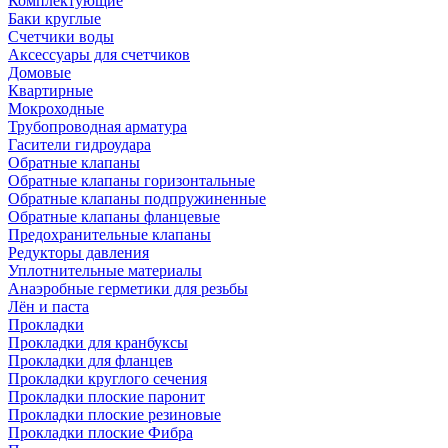
Комплектующие
Баки круглые
Счетчики воды
Аксессуары для счетчиков
Домовые
Квартирные
Мокроходные
Трубопроводная арматура
Гасители гидроудара
Обратные клапаны
Обратные клапаны горизонтальные
Обратные клапаны подпружиненные
Обратные клапаны фланцевые
Предохранительные клапаны
Редукторы давления
Уплотнительные материалы
Анаэробные герметики для резьбы
Лён и паста
Прокладки
Прокладки для кранбуксы
Прокладки для фланцев
Прокладки круглого сечения
Прокладки плоские паронит
Прокладки плоские резиновые
Прокладки плоские Фибра