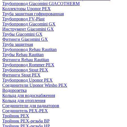
Трубопровод Giacomini GIACOTHERM
Коллекторы Uponor PEX
Труба защитная гофрированная
Трубопровод FV-Plast
Трубопровод Giacomini GX
Инструмент Giacomini GX
Трубы Giacomini GX
Фитинги Giacomini GX
Труба защитная
Трубопровод Rehau Rautitan
Трубы Rehau Rautitan
Фитинги Rehau Rautitan
Трубопровод Rommer PEX
Трубопровод Stout PEX
Фитинги Stout PEX
Трубопровод Uponor PEX
Соединители Uponor Wirsbo PEX
Водорозетка
Кольца для водоснабжения
Кольца для отопления
Соединители для радиаторов
Соединитель PEX-PEX
Тройник PEX
Тройник PEX-резьба ВР
Тройник PEX-резьба НР