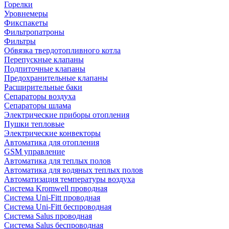
Горелки
Уровнемеры
Фикспакеты
Фильтропатроны
Фильтры
Обвязка твердотопливного котла
Перепускные клапаны
Подпиточные клапаны
Предохранительные клапаны
Расширительные баки
Сепараторы воздуха
Сепараторы шлама
Электрические приборы отопления
Пушки тепловые
Электрические конвекторы
Автоматика для отопления
GSM управление
Автоматика для теплых полов
Автоматика для водяных теплых полов
Автоматизация температуры воздуха
Система Kromwell проводная
Система Uni-Fitt проводная
Система Uni-Fitt беспроводная
Система Salus проводная
Система Salus беспроводная