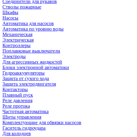
Соединители для рукавов
Стволы пожарные
Шкафы
Насосы
Автоматика для насосов
Автоматика по уровню воды
Механическая
Электрическая
Контроллеры
Поплавковые выключатели
Электроды
Для агрессивных жидкостей
Блоки электронной автоматики
Гидроаккумуляторы
Защита от сухого хода
Защита электродвигателя
Контакторы
Плавный пуск
Реле давления
Реле протока
Частотная автоматика
Щиты управления
Комплектующие для обвязки насосов
Гаситель гидроудара
Для колодцев