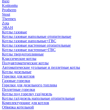
Baxi
Kotitonttu
Protherm
Stout
Thermex
Zota
ЭВАН
Котлы газовые
Котлы газовые напольные отопительные
Котлы газовые напольные+ГВС
Котлы газовые настенные отопительные
Котлы газовые настенные+ГВС
Котлы твердотопливные
Классические котлы
Полуавтоматические котлы
Автоматические угольные и пеллетные котлы
Котлы дизельные
Горелки для котлов
Газовые горелки
Горелки для дизельного топлива
Пеллетные горелки
Котлы под горелку газ/дизель
Котлы газ\дизель напольные отопительные
Комплектующие для котлов
Обвязка котельной