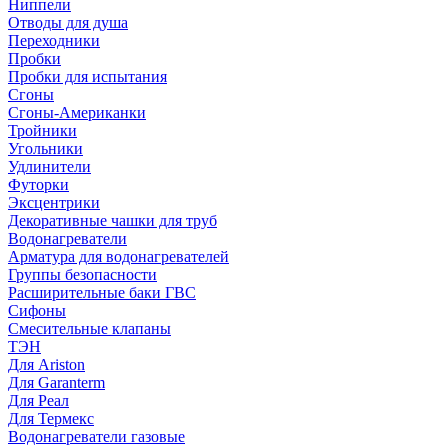
Ниппели
Отводы для душа
Переходники
Пробки
Пробки для испытания
Сгоны
Сгоны-Американки
Тройники
Угольники
Удлинители
Футорки
Эксцентрики
Декоративные чашки для труб
Водонагреватели
Арматура для водонагревателей
Группы безопасности
Расширительные баки ГВС
Сифоны
Смесительные клапаны
ТЭН
Для Ariston
Для Garanterm
Для Реал
Для Термекс
Водонагреватели газовые