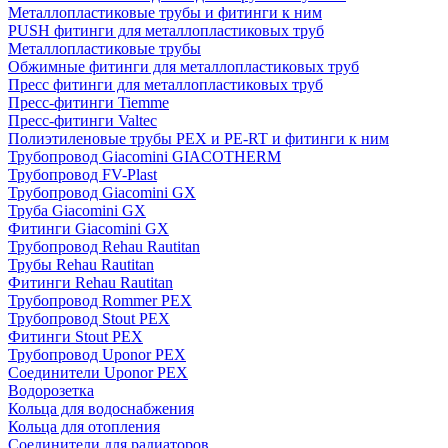
Металлопластиковые трубы и фитинги к ним
PUSH фитинги для металлопластиковых труб
Металлопластиковые трубы
Обжимные фитинги для металлопластиковых труб
Пресс фитинги для металлопластиковых труб
Пресс-фитинги Tiemme
Пресс-фитинги Valtec
Полиэтиленовые трубы PEX и PE-RT и фитинги к ним
Трубопровод Giacomini GIACOTHERM
Трубопровод FV-Plast
Трубопровод Giacomini GX
Труба Giacomini GX
Фитинги Giacomini GX
Трубопровод Rehau Rautitan
Трубы Rehau Rautitan
Фитинги Rehau Rautitan
Трубопровод Rommer PEX
Трубопровод Stout PEX
Фитинги Stout PEX
Трубопровод Uponor PEX
Соединители Uponor PEX
Водорозетка
Кольца для водоснабжения
Кольца для отопления
Соединители для радиаторов