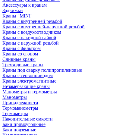
Аксессуары к кранам
Задвижки
Краны "MINI"
Краны с внутренней резьбой
Краны с внутренней-наружной резьбой
Краны с воздухоотводчиком
Краны с накидной гайкой
Краны с наружной резьбой
Краны с фильтром
Краны со сгоном
Сливные краны
Трехходовые краны
Краны под сварку полипропиленовые
Краны с сервоприводом
Краны электромагнитные
Незамерзающие краны
Манометры и термометры
Манометры
Принадлежности
Термоманометры
Термометры
Накопительные емкости
Баки прямоугольные
Баки подземные