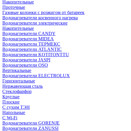
Накопительные
Проточные
Газовые колонки с розжигом от батареек
Водонагреватели косвенного нагрева
Водонагреватели электрические
Накопительные
Водонагреватели CANDY
Водонагреватели MIDEA
Водонагреватели ТЕРМЕКС
Водонагреватели ATLANTIC
Водонагреватели KOTITONTTU
Водонагреватели JASPI
Водонагреватели OSO
Вертикальные
Водонагреватели ELECTROLUX
Горизонтальные
Нержавеющая сталь
Стеклофарфор
Круглые
Плоские
С сухим ТЭН
Напольные
С Wi-Fi
Водонагреватели GORENJE
Водонагреватели ZANUSSI