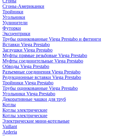
Сгоны
Сгоны-Американки
Тройники
Угольники
Удлинители
Футорки
Эксцентрики
Трубы оцинкованные Viega Prestabo и фитинги
Вставки Viega Prestabo
Заглушки Viega Prestabo
Муфты прямые резьбовые Viega Prestabo
Муфты соединительные Viega Prestabo
Обводы Viega Prestabo
Разъемные соединения Viega Prestabo
Редукционные вставки Viega Prestabo
Тройники Viega Prestabo
Трубы оцинкованные Viega Prestabo
Угольники Viega Prestabo
Декоративные чашки для труб
Котлы
Котлы электрические
Котлы электрические
Электрические мини-котельные
Vaillant
Arderia