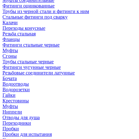
Муфты соединительные
Фитинги оцинкованные
Трубы из черной стали и фитинги к ним
Стальные фитинги под сварку
Калачи
Переходы конусные
Резьба стальная
Фланцы
Фитинги стальные черные
Муфты
Сгоны
Трубы стальные черные
Фитинги чугунные черные
Резьбовые соединители латунные
Бочата
Водоотводы
Водорозетки
Гайки
Крестовины
Муфты
Ниппели
Отводы для душа
Переходники
Пробки
Пробки для испытания