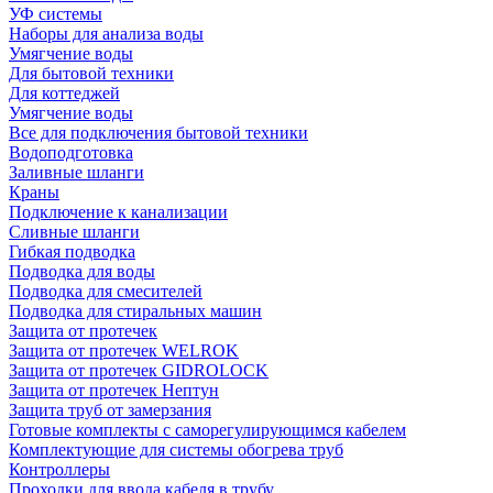
УФ системы
Наборы для анализа воды
Умягчение воды
Для бытовой техники
Для коттеджей
Умягчение воды
Все для подключения бытовой техники
Водоподготовка
Заливные шланги
Краны
Подключение к канализации
Сливные шланги
Гибкая подводка
Подводка для воды
Подводка для смесителей
Подводка для стиральных машин
Защита от протечек
Защита от протечек WELROK
Защита от протечек GIDROLOCK
Защита от протечек Нептун
Защита труб от замерзания
Готовые комплекты с саморегулирующимся кабелем
Комплектующие для системы обогрева труб
Контроллеры
Проходки для ввода кабеля в трубу