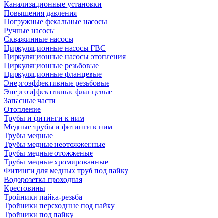
Канализационные установки
Повышения давления
Погружные фекальные насосы
Ручные насосы
Скважинные насосы
Циркуляционные насосы ГВС
Циркуляционные насосы отопления
Циркуляционные резьбовые
Циркуляционные фланцевые
Энергоэффективные резьбовые
Энергоэффективные фланцевые
Запасные части
Отопление
Трубы и фитинги к ним
Медные трубы и фитинги к ним
Трубы медные
Трубы медные неотожженные
Трубы медные отожженые
Трубы медные хромированные
Фитинги для медных труб под пайку
Водорозетка проходная
Крестовины
Тройники пайка-резьба
Тройники переходные под пайку
Тройники под пайку