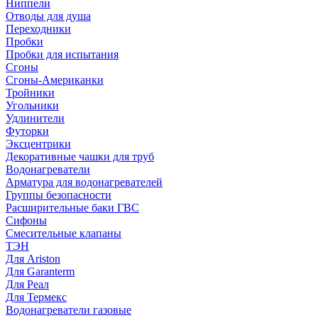
Ниппели
Отводы для душа
Переходники
Пробки
Пробки для испытания
Сгоны
Сгоны-Американки
Тройники
Угольники
Удлинители
Футорки
Эксцентрики
Декоративные чашки для труб
Водонагреватели
Арматура для водонагревателей
Группы безопасности
Расширительные баки ГВС
Сифоны
Смесительные клапаны
ТЭН
Для Ariston
Для Garanterm
Для Реал
Для Термекс
Водонагреватели газовые