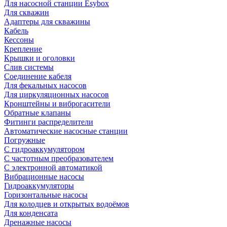
Для насосной станции Esybox
Для скважин
Адаптеры для скважины
Кабель
Кессоны
Крепление
Крышки и оголовки
Слив системы
Соединение кабеля
Для фекальных насосов
Для циркуляционных насосов
Кронштейны и виброгасители
Обратные клапаны
Фитинги распределители
Автоматические насосные станции
Погружные
С гидроаккумулятором
С частотным преобразователем
С электронной автоматикой
Вибрационные насосы
Гидроаккумуляторы
Горизонтальные насосы
Для колодцев и открытых водоёмов
Для конденсата
Дренажные насосы