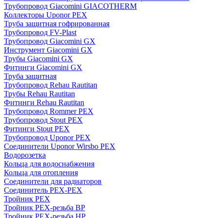
Трубопровод Giacomini GIACOTHERM
Коллекторы Uponor PEX
Труба защитная гофрированная
Трубопровод FV-Plast
Трубопровод Giacomini GX
Инструмент Giacomini GX
Трубы Giacomini GX
Фитинги Giacomini GX
Труба защитная
Трубопровод Rehau Rautitan
Трубы Rehau Rautitan
Фитинги Rehau Rautitan
Трубопровод Rommer PEX
Трубопровод Stout PEX
Фитинги Stout PEX
Трубопровод Uponor PEX
Соединители Uponor Wirsbo PEX
Водорозетка
Кольца для водоснабжения
Кольца для отопления
Соединители для радиаторов
Соединитель PEX-PEX
Тройник PEX
Тройник PEX-резьба ВР
Тройник PEX-резьба НР