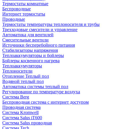
Термостаты комнатные
Беспроводные
Интернет термостаты
Проводные
Термостаты температуры теплоносителя и трубы
Трехходовые смесители и управление
Автоматика для вентилей
Смесительные вентили
Источники бесперебойного питания
Стабилизаторы напряжения
Теплоаккумуляторы и бойлеры
Бойлеры косвенного нагрева
Теплоаккумуляторы
Теплоносители
Отопление Теплый пол
Водяной теплый пол
Автоматика системы теплый пол
Регулирование по температуре воздуха
Система Berg
Беспроводная система с интернет доступом
Проводная система
Система Kromwell
Система Salus iT600
Система Salus проводная
Система Tech