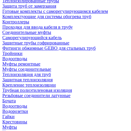
Теплоизолированные трубы
Защита труб от замерзания
Готовые комплекты с саморегулирующимся кабелем
Комплектующие для системы обогрева труб
Контроллеры
Проходки для ввода кабеля в трубу
Соединительные муфты
Саморегулирующийся кабель
Защитные трубы гофрированные
Фитинги обжимные GEBO для стальных труб
Тройники
Водоотводы
Муфты ремонтные
Муфты соединительные
Теплоизоляция для труб
Защитная теплоизоляция
Крепление теплоизоляции
Трубная полиэтиленовая изоляция
Резьбовые соединители латунные
Бочата
Водоотводы
Водорозетки
Гайки
Крестовины
Муфты