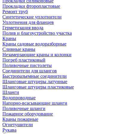
Прокладки силиконовые
Прокладки фторопластовые
Ремонт труб
Синтетические уплотнители
Уплотнения для фланцев
Герметизация ввода
Полив и благоустройство участка
Краны
Краны садовые водоразборные
Сливные краны
Незамерзающие краны и колонки
Погреб пластиковый
Поливочные пистолеты
Соединители для шлангов
Быстроразъемные соединители
Шланговые штуцеры латунные
Шланговые штуцеры пластиковые
Шланги
Водопроводные
Напорно-всасывающие шланги
Поливочные шланги
Пожарное оборудование
Краны пожарные
Огнетушители
Рукава