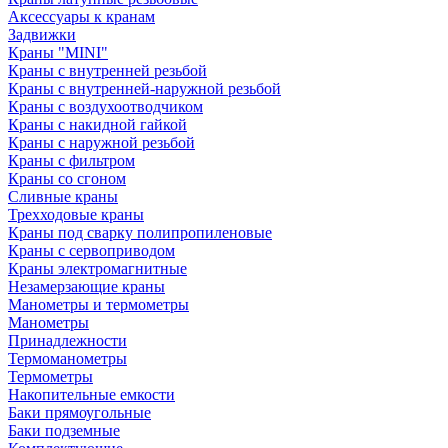
Аксессуары к кранам
Задвижки
Краны "MINI"
Краны с внутренней резьбой
Краны с внутренней-наружной резьбой
Краны с воздухоотводчиком
Краны с накидной гайкой
Краны с наружной резьбой
Краны с фильтром
Краны со сгоном
Сливные краны
Трехходовые краны
Краны под сварку полипропиленовые
Краны с сервоприводом
Краны электромагнитные
Незамерзающие краны
Манометры и термометры
Манометры
Принадлежности
Термоманометры
Термометры
Накопительные емкости
Баки прямоугольные
Баки подземные