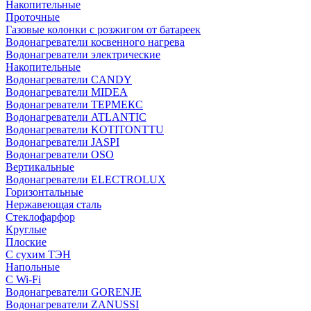
Накопительные
Проточные
Газовые колонки с розжигом от батареек
Водонагреватели косвенного нагрева
Водонагреватели электрические
Накопительные
Водонагреватели CANDY
Водонагреватели MIDEA
Водонагреватели ТЕРМЕКС
Водонагреватели ATLANTIC
Водонагреватели KOTITONTTU
Водонагреватели JASPI
Водонагреватели OSO
Вертикальные
Водонагреватели ELECTROLUX
Горизонтальные
Нержавеющая сталь
Стеклофарфор
Круглые
Плоские
С сухим ТЭН
Напольные
С Wi-Fi
Водонагреватели GORENJE
Водонагреватели ZANUSSI