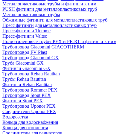
Металлопластиковые трубы и фитинги к ним
PUSH фитинги для металлопластиковых труб
Металлопластиковые трубы
Обжимные фитинги для металлопластиковых труб
Пресс фитинги для металлопластиковых труб
Пресс-фитинги Tiemme
Пресс-фитинги Valtec
Полиэтиленовые трубы PEX и PE-RT и фитинги к ним
Трубопровод Giacomini GIACOTHERM
Трубопровод FV-Plast
Трубопровод Giacomini GX
Труба Giacomini GX
Фитинги Giacomini GX
Трубопровод Rehau Rautitan
Трубы Rehau Rautitan
Фитинги Rehau Rautitan
Трубопровод Rommer PEX
Трубопровод Stout PEX
Фитинги Stout PEX
Трубопровод Uponor PEX
Соединители Uponor PEX
Водорозетка
Кольца для водоснабжения
Кольца для отопления
Соединители для радиаторов