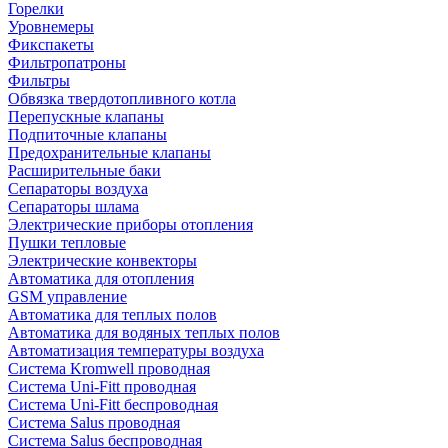
Горелки
Уровнемеры
Фикспакеты
Фильтропатроны
Фильтры
Обвязка твердотопливного котла
Перепускные клапаны
Подпиточные клапаны
Предохранительные клапаны
Расширительные баки
Сепараторы воздуха
Сепараторы шлама
Электрические приборы отопления
Пушки тепловые
Электрические конвекторы
Автоматика для отопления
GSM управление
Автоматика для теплых полов
Автоматика для водяных теплых полов
Автоматизация температуры воздуха
Система Kromwell проводная
Система Uni-Fitt проводная
Система Uni-Fitt беспроводная
Система Salus проводная
Система Salus беспроводная