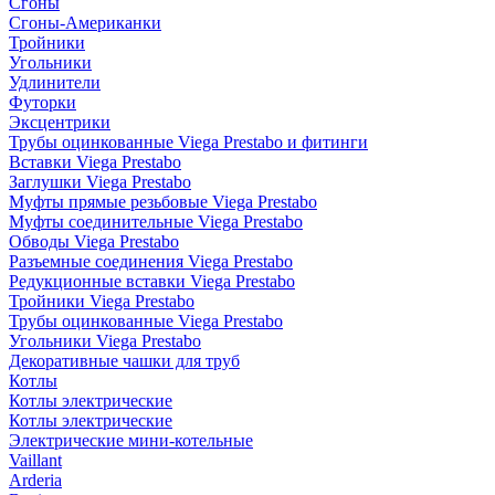
Сгоны
Сгоны-Американки
Тройники
Угольники
Удлинители
Футорки
Эксцентрики
Трубы оцинкованные Viega Prestabo и фитинги
Вставки Viega Prestabo
Заглушки Viega Prestabo
Муфты прямые резьбовые Viega Prestabo
Муфты соединительные Viega Prestabo
Обводы Viega Prestabo
Разъемные соединения Viega Prestabo
Редукционные вставки Viega Prestabo
Тройники Viega Prestabo
Трубы оцинкованные Viega Prestabo
Угольники Viega Prestabo
Декоративные чашки для труб
Котлы
Котлы электрические
Котлы электрические
Электрические мини-котельные
Vaillant
Arderia