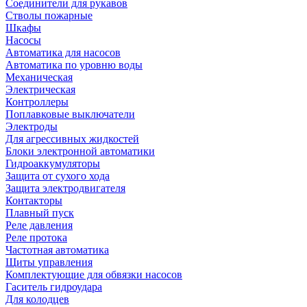
Соединители для рукавов
Стволы пожарные
Шкафы
Насосы
Автоматика для насосов
Автоматика по уровню воды
Механическая
Электрическая
Контроллеры
Поплавковые выключатели
Электроды
Для агрессивных жидкостей
Блоки электронной автоматики
Гидроаккумуляторы
Защита от сухого хода
Защита электродвигателя
Контакторы
Плавный пуск
Реле давления
Реле протока
Частотная автоматика
Щиты управления
Комплектующие для обвязки насосов
Гаситель гидроудара
Для колодцев