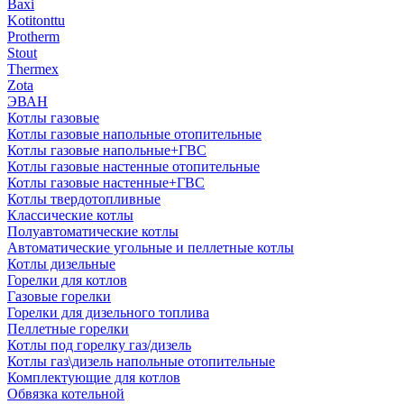
Baxi
Kotitonttu
Protherm
Stout
Thermex
Zota
ЭВАН
Котлы газовые
Котлы газовые напольные отопительные
Котлы газовые напольные+ГВС
Котлы газовые настенные отопительные
Котлы газовые настенные+ГВС
Котлы твердотопливные
Классические котлы
Полуавтоматические котлы
Автоматические угольные и пеллетные котлы
Котлы дизельные
Горелки для котлов
Газовые горелки
Горелки для дизельного топлива
Пеллетные горелки
Котлы под горелку газ/дизель
Котлы газ\дизель напольные отопительные
Комплектующие для котлов
Обвязка котельной