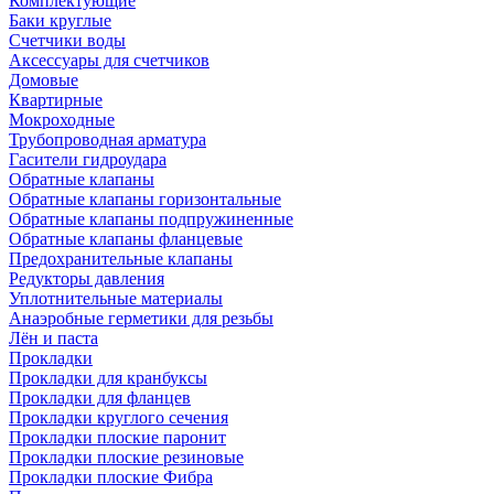
Комплектующие
Баки круглые
Счетчики воды
Аксессуары для счетчиков
Домовые
Квартирные
Мокроходные
Трубопроводная арматура
Гасители гидроудара
Обратные клапаны
Обратные клапаны горизонтальные
Обратные клапаны подпружиненные
Обратные клапаны фланцевые
Предохранительные клапаны
Редукторы давления
Уплотнительные материалы
Анаэробные герметики для резьбы
Лён и паста
Прокладки
Прокладки для кранбуксы
Прокладки для фланцев
Прокладки круглого сечения
Прокладки плоские паронит
Прокладки плоские резиновые
Прокладки плоские Фибра