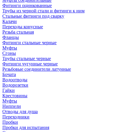
Муфты соединительные
Фитинги оцинкованные
Трубы из черной стали и фитинги к ним
Стальные фитинги под сварку
Калачи
Переходы конусные
Резьба стальная
Фланцы
Фитинги стальные черные
Муфты
Сгоны
Трубы стальные черные
Фитинги чугунные черные
Резьбовые соединители латунные
Бочата
Водоотводы
Водорозетки
Гайки
Крестовины
Муфты
Ниппели
Отводы для душа
Переходники
Пробки
Пробки для испытания