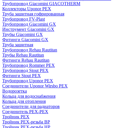
Трубопровод Giacomini GIACOTHERM
Коллекторы Uponor PEX
Труба защитная гофрированная
Трубопровод FV-Plast
Трубопровод Giacomini GX
Инструмент Giacomini GX
Трубы Giacomini GX
Фитинги Giacomini GX
Труба защитная
Трубопровод Rehau Rautitan
Трубы Rehau Rautitan
Фитинги Rehau Rautitan
Трубопровод Rommer PEX
Трубопровод Stout PEX
Фитинги Stout PEX
Трубопровод Uponor PEX
Соединители Uponor Wirsbo PEX
Водорозетка
Кольца для водоснабжения
Кольца для отопления
Соединители для радиаторов
Соединитель PEX-PEX
Тройник PEX
Тройник PEX-резьба ВР
Тройник PEX-резьба НР