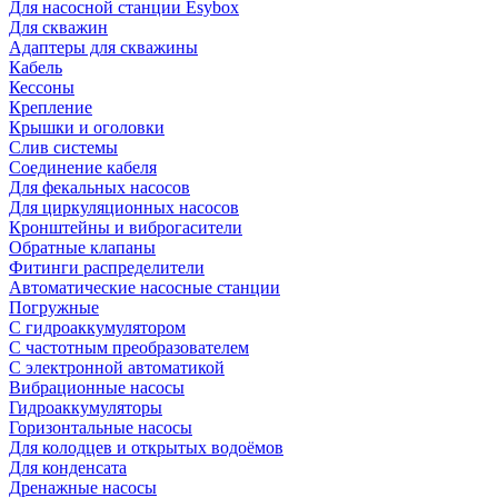
Для насосной станции Esybox
Для скважин
Адаптеры для скважины
Кабель
Кессоны
Крепление
Крышки и оголовки
Слив системы
Соединение кабеля
Для фекальных насосов
Для циркуляционных насосов
Кронштейны и виброгасители
Обратные клапаны
Фитинги распределители
Автоматические насосные станции
Погружные
С гидроаккумулятором
С частотным преобразователем
С электронной автоматикой
Вибрационные насосы
Гидроаккумуляторы
Горизонтальные насосы
Для колодцев и открытых водоёмов
Для конденсата
Дренажные насосы