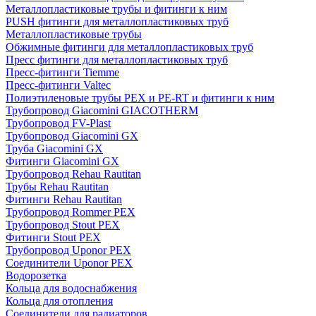
Металлопластиковые трубы и фитинги к ним
PUSH фитинги для металлопластиковых труб
Металлопластиковые трубы
Обжимные фитинги для металлопластиковых труб
Пресс фитинги для металлопластиковых труб
Пресс-фитинги Tiemme
Пресс-фитинги Valtec
Полиэтиленовые трубы PEX и PE-RT и фитинги к ним
Трубопровод Giacomini GIACOTHERM
Трубопровод FV-Plast
Трубопровод Giacomini GX
Труба Giacomini GX
Фитинги Giacomini GX
Трубопровод Rehau Rautitan
Трубы Rehau Rautitan
Фитинги Rehau Rautitan
Трубопровод Rommer PEX
Трубопровод Stout PEX
Фитинги Stout PEX
Трубопровод Uponor PEX
Соединители Uponor PEX
Водорозетка
Кольца для водоснабжения
Кольца для отопления
Соединители для радиаторов