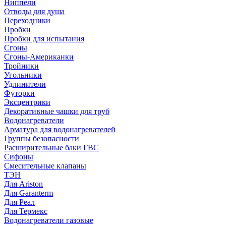
Ниппели
Отводы для душа
Переходники
Пробки
Пробки для испытания
Сгоны
Сгоны-Американки
Тройники
Угольники
Удлинители
Футорки
Эксцентрики
Декоративные чашки для труб
Водонагреватели
Арматура для водонагревателей
Группы безопасности
Расширительные баки ГВС
Сифоны
Смесительные клапаны
ТЭН
Для Ariston
Для Garanterm
Для Реал
Для Термекс
Водонагреватели газовые