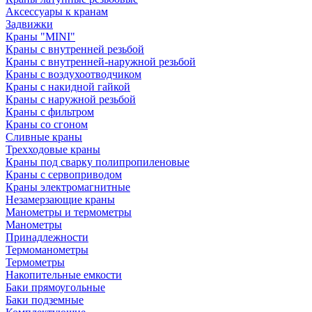
Аксессуары к кранам
Задвижки
Краны "MINI"
Краны с внутренней резьбой
Краны с внутренней-наружной резьбой
Краны с воздухоотводчиком
Краны с накидной гайкой
Краны с наружной резьбой
Краны с фильтром
Краны со сгоном
Сливные краны
Трехходовые краны
Краны под сварку полипропиленовые
Краны с сервоприводом
Краны электромагнитные
Незамерзающие краны
Манометры и термометры
Манометры
Принадлежности
Термоманометры
Термометры
Накопительные емкости
Баки прямоугольные
Баки подземные