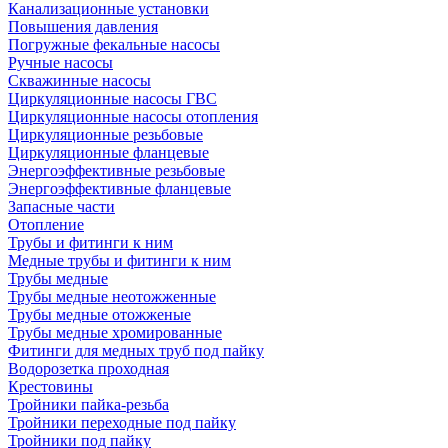
Канализационные установки
Повышения давления
Погружные фекальные насосы
Ручные насосы
Скважинные насосы
Циркуляционные насосы ГВС
Циркуляционные насосы отопления
Циркуляционные резьбовые
Циркуляционные фланцевые
Энергоэффективные резьбовые
Энергоэффективные фланцевые
Запасные части
Отопление
Трубы и фитинги к ним
Медные трубы и фитинги к ним
Трубы медные
Трубы медные неотожженные
Трубы медные отожженые
Трубы медные хромированные
Фитинги для медных труб под пайку
Водорозетка проходная
Крестовины
Тройники пайка-резьба
Тройники переходные под пайку
Тройники под пайку