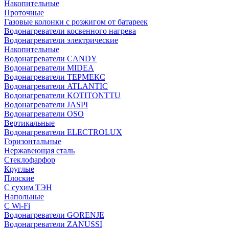
Накопительные
Проточные
Газовые колонки с розжигом от батареек
Водонагреватели косвенного нагрева
Водонагреватели электрические
Накопительные
Водонагреватели CANDY
Водонагреватели MIDEA
Водонагреватели ТЕРМЕКС
Водонагреватели ATLANTIC
Водонагреватели KOTITONTTU
Водонагреватели JASPI
Водонагреватели OSO
Вертикальные
Водонагреватели ELECTROLUX
Горизонтальные
Нержавеющая сталь
Стеклофарфор
Круглые
Плоские
С сухим ТЭН
Напольные
С Wi-Fi
Водонагреватели GORENJE
Водонагреватели ZANUSSI