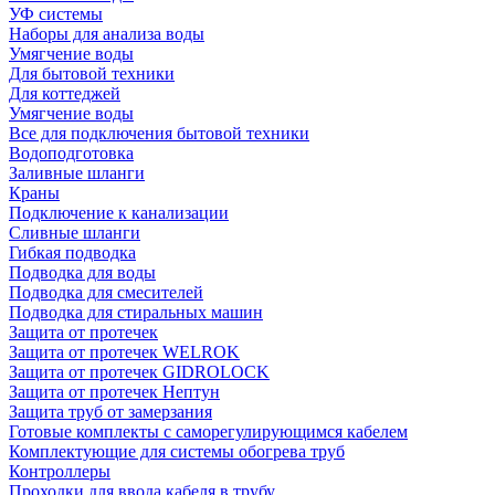
УФ системы
Наборы для анализа воды
Умягчение воды
Для бытовой техники
Для коттеджей
Умягчение воды
Все для подключения бытовой техники
Водоподготовка
Заливные шланги
Краны
Подключение к канализации
Сливные шланги
Гибкая подводка
Подводка для воды
Подводка для смесителей
Подводка для стиральных машин
Защита от протечек
Защита от протечек WELROK
Защита от протечек GIDROLOCK
Защита от протечек Нептун
Защита труб от замерзания
Готовые комплекты с саморегулирующимся кабелем
Комплектующие для системы обогрева труб
Контроллеры
Проходки для ввода кабеля в трубу