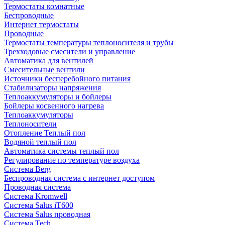
Термостаты комнатные
Беспроводные
Интернет термостаты
Проводные
Термостаты температуры теплоносителя и трубы
Трехходовые смесители и управление
Автоматика для вентилей
Смесительные вентили
Источники бесперебойного питания
Стабилизаторы напряжения
Теплоаккумуляторы и бойлеры
Бойлеры косвенного нагрева
Теплоаккумуляторы
Теплоносители
Отопление Теплый пол
Водяной теплый пол
Автоматика системы теплый пол
Регулирование по температуре воздуха
Система Berg
Беспроводная система с интернет доступом
Проводная система
Система Kromwell
Система Salus iT600
Система Salus проводная
Система Tech