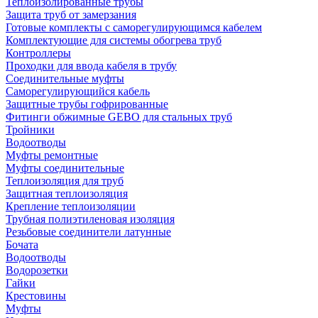
Теплоизолированные трубы
Защита труб от замерзания
Готовые комплекты с саморегулирующимся кабелем
Комплектующие для системы обогрева труб
Контроллеры
Проходки для ввода кабеля в трубу
Соединительные муфты
Саморегулирующийся кабель
Защитные трубы гофрированные
Фитинги обжимные GEBO для стальных труб
Тройники
Водоотводы
Муфты ремонтные
Муфты соединительные
Теплоизоляция для труб
Защитная теплоизоляция
Крепление теплоизоляции
Трубная полиэтиленовая изоляция
Резьбовые соединители латунные
Бочата
Водоотводы
Водорозетки
Гайки
Крестовины
Муфты