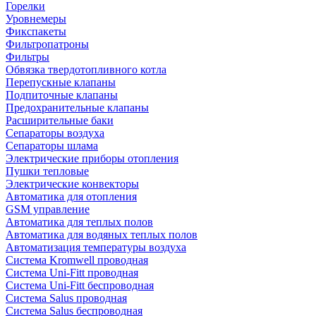
Горелки
Уровнемеры
Фикспакеты
Фильтропатроны
Фильтры
Обвязка твердотопливного котла
Перепускные клапаны
Подпиточные клапаны
Предохранительные клапаны
Расширительные баки
Сепараторы воздуха
Сепараторы шлама
Электрические приборы отопления
Пушки тепловые
Электрические конвекторы
Автоматика для отопления
GSM управление
Автоматика для теплых полов
Автоматика для водяных теплых полов
Автоматизация температуры воздуха
Система Kromwell проводная
Система Uni-Fitt проводная
Система Uni-Fitt беспроводная
Система Salus проводная
Система Salus беспроводная