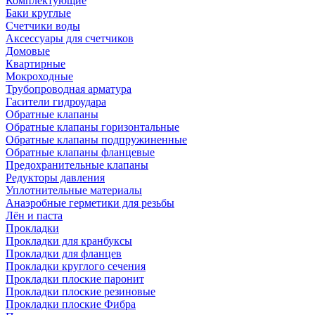
Комплектующие
Баки круглые
Счетчики воды
Аксессуары для счетчиков
Домовые
Квартирные
Мокроходные
Трубопроводная арматура
Гасители гидроудара
Обратные клапаны
Обратные клапаны горизонтальные
Обратные клапаны подпружиненные
Обратные клапаны фланцевые
Предохранительные клапаны
Редукторы давления
Уплотнительные материалы
Анаэробные герметики для резьбы
Лён и паста
Прокладки
Прокладки для кранбуксы
Прокладки для фланцев
Прокладки круглого сечения
Прокладки плоские паронит
Прокладки плоские резиновые
Прокладки плоские Фибра