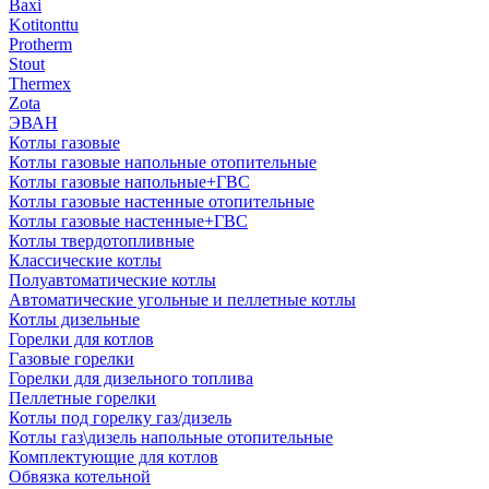
Baxi
Kotitonttu
Protherm
Stout
Thermex
Zota
ЭВАН
Котлы газовые
Котлы газовые напольные отопительные
Котлы газовые напольные+ГВС
Котлы газовые настенные отопительные
Котлы газовые настенные+ГВС
Котлы твердотопливные
Классические котлы
Полуавтоматические котлы
Автоматические угольные и пеллетные котлы
Котлы дизельные
Горелки для котлов
Газовые горелки
Горелки для дизельного топлива
Пеллетные горелки
Котлы под горелку газ/дизель
Котлы газ\дизель напольные отопительные
Комплектующие для котлов
Обвязка котельной