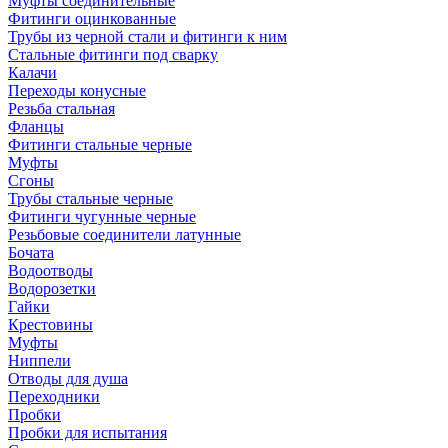
Муфты соединительные
Фитинги оцинкованные
Трубы из черной стали и фитинги к ним
Стальные фитинги под сварку
Калачи
Переходы конусные
Резьба стальная
Фланцы
Фитинги стальные черные
Муфты
Сгоны
Трубы стальные черные
Фитинги чугунные черные
Резьбовые соединители латунные
Бочата
Водоотводы
Водорозетки
Гайки
Крестовины
Муфты
Ниппели
Отводы для душа
Переходники
Пробки
Пробки для испытания