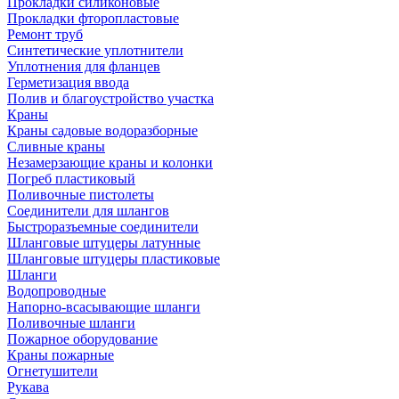
Прокладки силиконовые
Прокладки фторопластовые
Ремонт труб
Синтетические уплотнители
Уплотнения для фланцев
Герметизация ввода
Полив и благоустройство участка
Краны
Краны садовые водоразборные
Сливные краны
Незамерзающие краны и колонки
Погреб пластиковый
Поливочные пистолеты
Соединители для шлангов
Быстроразъемные соединители
Шланговые штуцеры латунные
Шланговые штуцеры пластиковые
Шланги
Водопроводные
Напорно-всасывающие шланги
Поливочные шланги
Пожарное оборудование
Краны пожарные
Огнетушители
Рукава