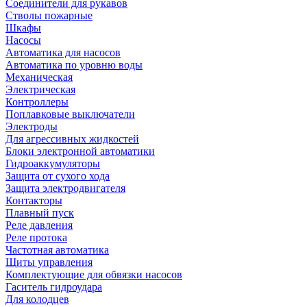
Соединители для рукавов
Стволы пожарные
Шкафы
Насосы
Автоматика для насосов
Автоматика по уровню воды
Механическая
Электрическая
Контроллеры
Поплавковые выключатели
Электроды
Для агрессивных жидкостей
Блоки электронной автоматики
Гидроаккумуляторы
Защита от сухого хода
Защита электродвигателя
Контакторы
Плавный пуск
Реле давления
Реле протока
Частотная автоматика
Щиты управления
Комплектующие для обвязки насосов
Гаситель гидроудара
Для колодцев