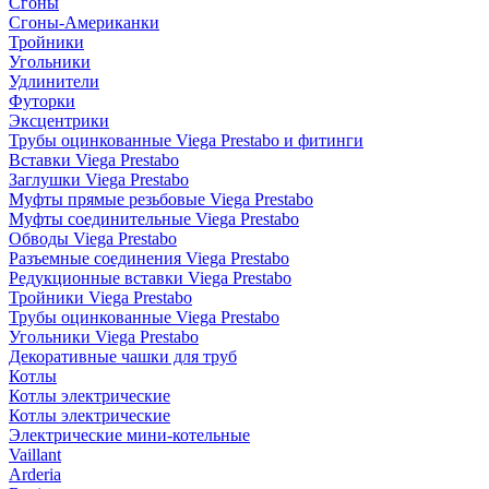
Сгоны
Сгоны-Американки
Тройники
Угольники
Удлинители
Футорки
Эксцентрики
Трубы оцинкованные Viega Prestabo и фитинги
Вставки Viega Prestabo
Заглушки Viega Prestabo
Муфты прямые резьбовые Viega Prestabo
Муфты соединительные Viega Prestabo
Обводы Viega Prestabo
Разъемные соединения Viega Prestabo
Редукционные вставки Viega Prestabo
Тройники Viega Prestabo
Трубы оцинкованные Viega Prestabo
Угольники Viega Prestabo
Декоративные чашки для труб
Котлы
Котлы электрические
Котлы электрические
Электрические мини-котельные
Vaillant
Arderia