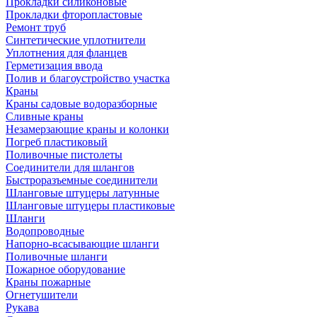
Прокладки силиконовые
Прокладки фторопластовые
Ремонт труб
Синтетические уплотнители
Уплотнения для фланцев
Герметизация ввода
Полив и благоустройство участка
Краны
Краны садовые водоразборные
Сливные краны
Незамерзающие краны и колонки
Погреб пластиковый
Поливочные пистолеты
Соединители для шлангов
Быстроразъемные соединители
Шланговые штуцеры латунные
Шланговые штуцеры пластиковые
Шланги
Водопроводные
Напорно-всасывающие шланги
Поливочные шланги
Пожарное оборудование
Краны пожарные
Огнетушители
Рукава