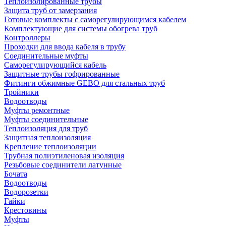
Теплоизолированные трубы
Защита труб от замерзания
Готовые комплекты с саморегулирующимся кабелем
Комплектующие для системы обогрева труб
Контроллеры
Проходки для ввода кабеля в трубу
Соединительные муфты
Саморегулирующийся кабель
Защитные трубы гофрированные
Фитинги обжимные GEBO для стальных труб
Тройники
Водоотводы
Муфты ремонтные
Муфты соединительные
Теплоизоляция для труб
Защитная теплоизоляция
Крепление теплоизоляции
Трубная полиэтиленовая изоляция
Резьбовые соединители латунные
Бочата
Водоотводы
Водорозетки
Гайки
Крестовины
Муфты