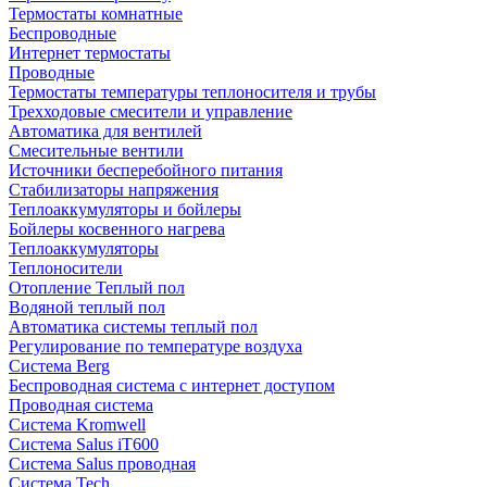
Термостаты комнатные
Беспроводные
Интернет термостаты
Проводные
Термостаты температуры теплоносителя и трубы
Трехходовые смесители и управление
Автоматика для вентилей
Смесительные вентили
Источники бесперебойного питания
Стабилизаторы напряжения
Теплоаккумуляторы и бойлеры
Бойлеры косвенного нагрева
Теплоаккумуляторы
Теплоносители
Отопление Теплый пол
Водяной теплый пол
Автоматика системы теплый пол
Регулирование по температуре воздуха
Система Berg
Беспроводная система с интернет доступом
Проводная система
Система Kromwell
Система Salus iT600
Система Salus проводная
Система Tech