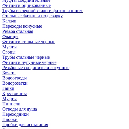
Муфты соединительные
Фитинги оцинкованные
Трубы из черной стали и фитинги к ним
Стальные фитинги под сварку
Калачи
Переходы конусные
Резьба стальная
Фланцы
Фитинги стальные черные
Муфты
Сгоны
Трубы стальные черные
Фитинги чугунные черные
Резьбовые соединители латунные
Бочата
Водоотводы
Водорозетки
Гайки
Крестовины
Муфты
Ниппели
Отводы для душа
Переходники
Пробки
Пробки для испытания