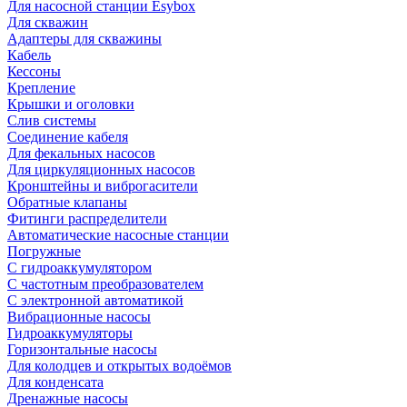
Для насосной станции Esybox
Для скважин
Адаптеры для скважины
Кабель
Кессоны
Крепление
Крышки и оголовки
Слив системы
Соединение кабеля
Для фекальных насосов
Для циркуляционных насосов
Кронштейны и виброгасители
Обратные клапаны
Фитинги распределители
Автоматические насосные станции
Погружные
С гидроаккумулятором
С частотным преобразователем
С электронной автоматикой
Вибрационные насосы
Гидроаккумуляторы
Горизонтальные насосы
Для колодцев и открытых водоёмов
Для конденсата
Дренажные насосы