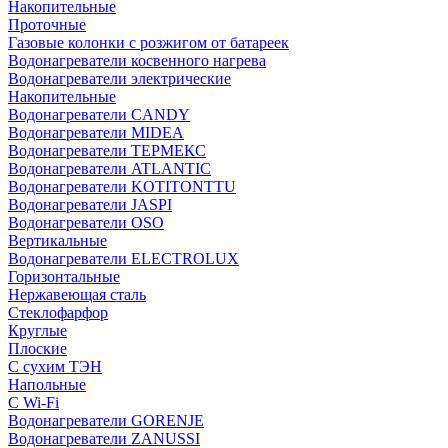
Накопительные
Проточные
Газовые колонки с розжигом от батареек
Водонагреватели косвенного нагрева
Водонагреватели электрические
Накопительные
Водонагреватели CANDY
Водонагреватели MIDEA
Водонагреватели ТЕРМЕКС
Водонагреватели ATLANTIC
Водонагреватели KOTITONTTU
Водонагреватели JASPI
Водонагреватели OSO
Вертикальные
Водонагреватели ELECTROLUX
Горизонтальные
Нержавеющая сталь
Стеклофарфор
Круглые
Плоские
С сухим ТЭН
Напольные
С Wi-Fi
Водонагреватели GORENJE
Водонагреватели ZANUSSI