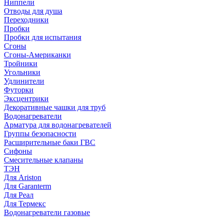
Ниппели
Отводы для душа
Переходники
Пробки
Пробки для испытания
Сгоны
Сгоны-Американки
Тройники
Угольники
Удлинители
Футорки
Эксцентрики
Декоративные чашки для труб
Водонагреватели
Арматура для водонагревателей
Группы безопасности
Расширительные баки ГВС
Сифоны
Смесительные клапаны
ТЭН
Для Ariston
Для Garanterm
Для Реал
Для Термекс
Водонагреватели газовые