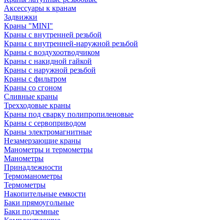
Аксессуары к кранам
Задвижки
Краны "MINI"
Краны с внутренней резьбой
Краны с внутренней-наружной резьбой
Краны с воздухоотводчиком
Краны с накидной гайкой
Краны с наружной резьбой
Краны с фильтром
Краны со сгоном
Сливные краны
Трехходовые краны
Краны под сварку полипропиленовые
Краны с сервоприводом
Краны электромагнитные
Незамерзающие краны
Манометры и термометры
Манометры
Принадлежности
Термоманометры
Термометры
Накопительные емкости
Баки прямоугольные
Баки подземные