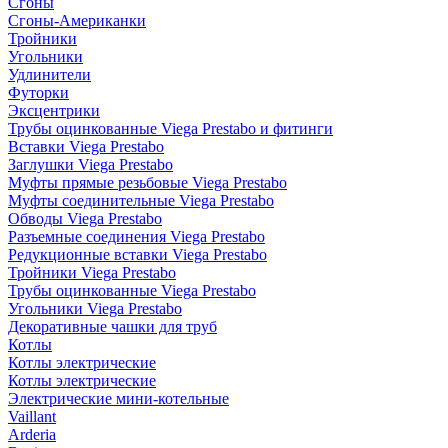
Сгоны
Сгоны-Американки
Тройники
Угольники
Удлинители
Футорки
Эксцентрики
Трубы оцинкованные Viega Prestabo и фитинги
Вставки Viega Prestabo
Заглушки Viega Prestabo
Муфты прямые резьбовые Viega Prestabo
Муфты соединительные Viega Prestabo
Обводы Viega Prestabo
Разъемные соединения Viega Prestabo
Редукционные вставки Viega Prestabo
Тройники Viega Prestabo
Трубы оцинкованные Viega Prestabo
Угольники Viega Prestabo
Декоративные чашки для труб
Котлы
Котлы электрические
Котлы электрические
Электрические мини-котельные
Vaillant
Arderia