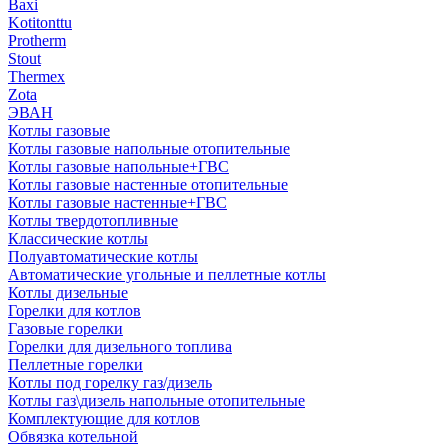
Baxi
Kotitonttu
Protherm
Stout
Thermex
Zota
ЭВАН
Котлы газовые
Котлы газовые напольные отопительные
Котлы газовые напольные+ГВС
Котлы газовые настенные отопительные
Котлы газовые настенные+ГВС
Котлы твердотопливные
Классические котлы
Полуавтоматические котлы
Автоматические угольные и пеллетные котлы
Котлы дизельные
Горелки для котлов
Газовые горелки
Горелки для дизельного топлива
Пеллетные горелки
Котлы под горелку газ/дизель
Котлы газ\дизель напольные отопительные
Комплектующие для котлов
Обвязка котельной