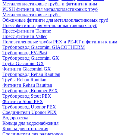
Металлопластиковые трубы и фитинги к ним
PUSH фитинги для металлопластиковых труб
Металлопластиковые трубы
Обжимные фитинги для металлопластиковых труб
Пресс фитинги для металлопластиковых труб
Пресс-фитинги Tiemme
Пресс-фитинги Valtec
Полиэтиленовые трубы PEX и PE-RT и фитинги к ним
Трубопровод Giacomini GIACOTHERM
Трубопровод FV-Plast
Трубопровод Giacomini GX
Труба Giacomini GX
Фитинги Giacomini GX
Трубопровод Rehau Rautitan
Трубы Rehau Rautitan
Фитинги Rehau Rautitan
Трубопровод Rommer PEX
Трубопровод Stout PEX
Фитинги Stout PEX
Трубопровод Uponor PEX
Соединители Uponor PEX
Водорозетка
Кольца для водоснабжения
Кольца для отопления
Соединители для радиаторов