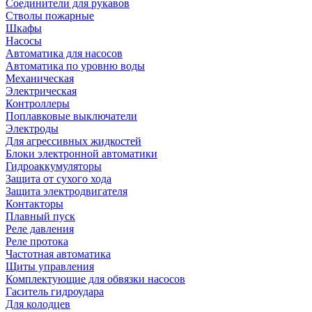
Соединители для рукавов
Стволы пожарные
Шкафы
Насосы
Автоматика для насосов
Автоматика по уровню воды
Механическая
Электрическая
Контроллеры
Поплавковые выключатели
Электроды
Для агрессивных жидкостей
Блоки электронной автоматики
Гидроаккумуляторы
Защита от сухого хода
Защита электродвигателя
Контакторы
Плавный пуск
Реле давления
Реле протока
Частотная автоматика
Щиты управления
Комплектующие для обвязки насосов
Гаситель гидроудара
Для колодцев