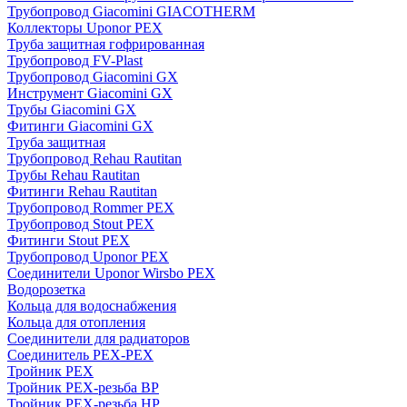
Трубопровод Giacomini GIACOTHERM
Коллекторы Uponor PEX
Труба защитная гофрированная
Трубопровод FV-Plast
Трубопровод Giacomini GX
Инструмент Giacomini GX
Трубы Giacomini GX
Фитинги Giacomini GX
Труба защитная
Трубопровод Rehau Rautitan
Трубы Rehau Rautitan
Фитинги Rehau Rautitan
Трубопровод Rommer PEX
Трубопровод Stout PEX
Фитинги Stout PEX
Трубопровод Uponor PEX
Соединители Uponor Wirsbo PEX
Водорозетка
Кольца для водоснабжения
Кольца для отопления
Соединители для радиаторов
Соединитель PEX-PEX
Тройник PEX
Тройник PEX-резьба ВР
Тройник PEX-резьба НР