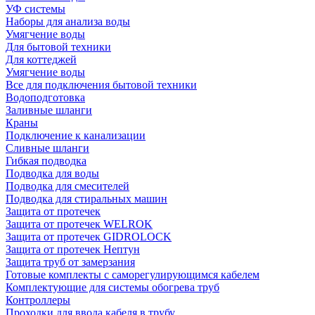
УФ системы
Наборы для анализа воды
Умягчение воды
Для бытовой техники
Для коттеджей
Умягчение воды
Все для подключения бытовой техники
Водоподготовка
Заливные шланги
Краны
Подключение к канализации
Сливные шланги
Гибкая подводка
Подводка для воды
Подводка для смесителей
Подводка для стиральных машин
Защита от протечек
Защита от протечек WELROK
Защита от протечек GIDROLOCK
Защита от протечек Нептун
Защита труб от замерзания
Готовые комплекты с саморегулирующимся кабелем
Комплектующие для системы обогрева труб
Контроллеры
Проходки для ввода кабеля в трубу