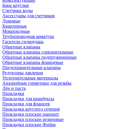
Комплектующие
Баки круглые
Счетчики воды
Аксессуары для счетчиков
Домовые
Квартирные
Мокроходные
Трубопроводная арматура
Гасители гидроудара
Обратные клапаны
Обратные клапаны горизонтальные
Обратные клапаны подпружиненные
Обратные клапаны фланцевые
Предохранительные клапаны
Редукторы давления
Уплотнительные материалы
Анаэробные герметики для резьбы
Лён и паста
Прокладки
Прокладки для кранбуксы
Прокладки для фланцев
Прокладки круглого сечения
Прокладки плоские паронит
Прокладки плоские резиновые
Прокладки плоские Фибра