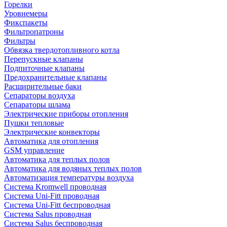
Горелки
Уровнемеры
Фикспакеты
Фильтропатроны
Фильтры
Обвязка твердотопливного котла
Перепускные клапаны
Подпиточные клапаны
Предохранительные клапаны
Расширительные баки
Сепараторы воздуха
Сепараторы шлама
Электрические приборы отопления
Пушки тепловые
Электрические конвекторы
Автоматика для отопления
GSM управление
Автоматика для теплых полов
Автоматика для водяных теплых полов
Автоматизация температуры воздуха
Система Kromwell проводная
Система Uni-Fitt проводная
Система Uni-Fitt беспроводная
Система Salus проводная
Система Salus беспроводная