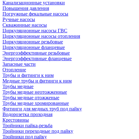
Канализационные установки
Повышения давления
Погружные фекальные насосы
Ручные насосы
Скважинные насосы
Циркуляционные насосы ГВС
Циркуляционные насосы отопления
Циркуляционные резьбовые
Циркуляционные фланцевые
Энергоэффективные резьбовые
Энергоэффективные фланцевые
Запасные части
Отопление
Трубы и фитинги к ним
Медные трубы и фитинги к ним
Трубы медные
Трубы медные неотожженные
Трубы медные отожженые
Трубы медные хромированные
Фитинги для медных труб под пайку
Водорозетка проходная
Крестовины
Тройники пайка-резьба
Тройники переходные под пайку
Тройники под пайку