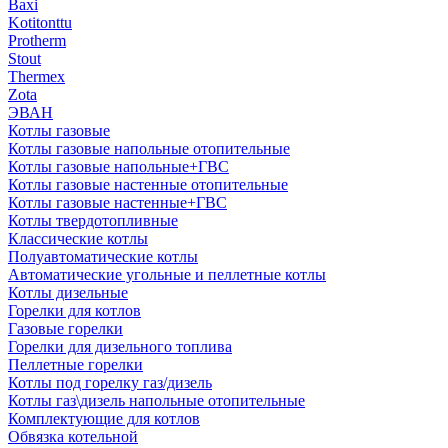
Baxi
Kotitonttu
Protherm
Stout
Thermex
Zota
ЭВАН
Котлы газовые
Котлы газовые напольные отопительные
Котлы газовые напольные+ГВС
Котлы газовые настенные отопительные
Котлы газовые настенные+ГВС
Котлы твердотопливные
Классические котлы
Полуавтоматические котлы
Автоматические угольные и пеллетные котлы
Котлы дизельные
Горелки для котлов
Газовые горелки
Горелки для дизельного топлива
Пеллетные горелки
Котлы под горелку газ/дизель
Котлы газ\дизель напольные отопительные
Комплектующие для котлов
Обвязка котельной