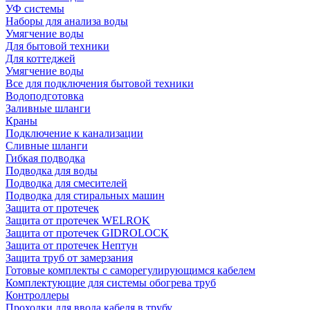
УФ системы
Наборы для анализа воды
Умягчение воды
Для бытовой техники
Для коттеджей
Умягчение воды
Все для подключения бытовой техники
Водоподготовка
Заливные шланги
Краны
Подключение к канализации
Сливные шланги
Гибкая подводка
Подводка для воды
Подводка для смесителей
Подводка для стиральных машин
Защита от протечек
Защита от протечек WELROK
Защита от протечек GIDROLOCK
Защита от протечек Нептун
Защита труб от замерзания
Готовые комплекты с саморегулирующимся кабелем
Комплектующие для системы обогрева труб
Контроллеры
Проходки для ввода кабеля в трубу