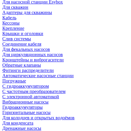
Для насосной станции Esybox
Для скважин
Адаптеры для скважины
Кабель
Кессоны
Крепление
Крышки и оголовки
Слив системы
Соединение кабеля
Для фекальных насосов
Для циркуляционных насосов
Кронштейны и виброгасители
Обратные клапаны
Фитинги распределители
Автоматические насосные станции
Погружные
С гидроаккумулятором
С частотным преобразователем
С электронной автоматикой
Вибрационные насосы
Гидроаккумуляторы
Горизонтальные насосы
Для колодцев и открытых водоёмов
Для конденсата
Дренажные насосы