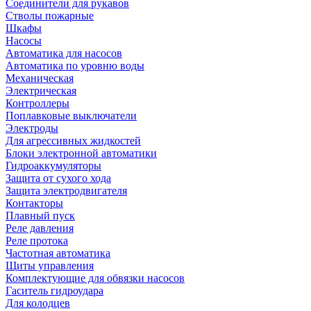
Соединители для рукавов
Стволы пожарные
Шкафы
Насосы
Автоматика для насосов
Автоматика по уровню воды
Механическая
Электрическая
Контроллеры
Поплавковые выключатели
Электроды
Для агрессивных жидкостей
Блоки электронной автоматики
Гидроаккумуляторы
Защита от сухого хода
Защита электродвигателя
Контакторы
Плавный пуск
Реле давления
Реле протока
Частотная автоматика
Щиты управления
Комплектующие для обвязки насосов
Гаситель гидроудара
Для колодцев