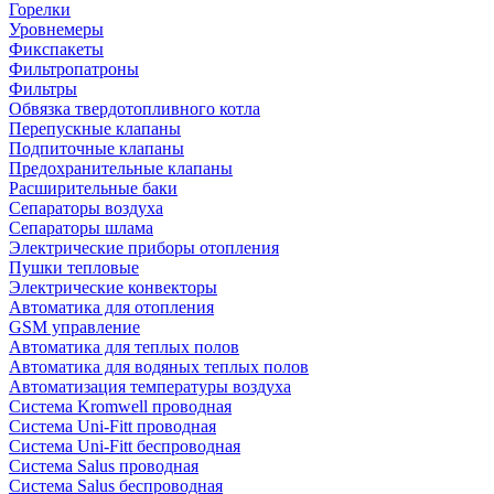
Горелки
Уровнемеры
Фикспакеты
Фильтропатроны
Фильтры
Обвязка твердотопливного котла
Перепускные клапаны
Подпиточные клапаны
Предохранительные клапаны
Расширительные баки
Сепараторы воздуха
Сепараторы шлама
Электрические приборы отопления
Пушки тепловые
Электрические конвекторы
Автоматика для отопления
GSM управление
Автоматика для теплых полов
Автоматика для водяных теплых полов
Автоматизация температуры воздуха
Система Kromwell проводная
Система Uni-Fitt проводная
Система Uni-Fitt беспроводная
Система Salus проводная
Система Salus беспроводная