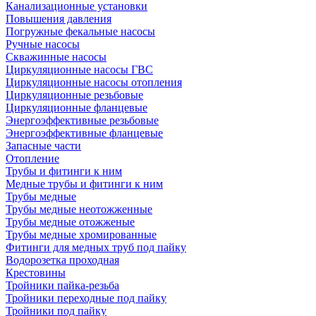
Канализационные установки
Повышения давления
Погружные фекальные насосы
Ручные насосы
Скважинные насосы
Циркуляционные насосы ГВС
Циркуляционные насосы отопления
Циркуляционные резьбовые
Циркуляционные фланцевые
Энергоэффективные резьбовые
Энергоэффективные фланцевые
Запасные части
Отопление
Трубы и фитинги к ним
Медные трубы и фитинги к ним
Трубы медные
Трубы медные неотожженные
Трубы медные отожженые
Трубы медные хромированные
Фитинги для медных труб под пайку
Водорозетка проходная
Крестовины
Тройники пайка-резьба
Тройники переходные под пайку
Тройники под пайку