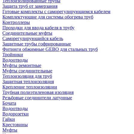
Теплоизолированные трубы
Защита труб от замерзания
Готовые комплекты с саморегулирующимся кабелем
Комплектующие для системы обогрева труб
Контроллеры
Проходки для ввода кабеля в трубу
Соединительные муфты
Саморегулирующийся кабель
Защитные трубы гофрированные
Фитинги обжимные GEBO для стальных труб
Тройники
Водоотводы
Муфты ремонтные
Муфты соединительные
Теплоизоляция для труб
Защитная теплоизоляция
Крепление теплоизоляции
Трубная полиэтиленовая изоляция
Резьбовые соединители латунные
Бочата
Водоотводы
Водорозетки
Гайки
Крестовины
Муфты