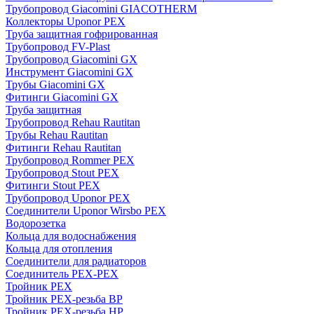
Трубопровод Giacomini GIACOTHERM
Коллекторы Uponor PEX
Труба защитная гофрированная
Трубопровод FV-Plast
Трубопровод Giacomini GX
Инструмент Giacomini GX
Трубы Giacomini GX
Фитинги Giacomini GX
Труба защитная
Трубопровод Rehau Rautitan
Трубы Rehau Rautitan
Фитинги Rehau Rautitan
Трубопровод Rommer PEX
Трубопровод Stout PEX
Фитинги Stout PEX
Трубопровод Uponor PEX
Соединители Uponor Wirsbo PEX
Водорозетка
Кольца для водоснабжения
Кольца для отопления
Соединители для радиаторов
Соединитель PEX-PEX
Тройник PEX
Тройник PEX-резьба ВР
Тройник PEX-резьба НР