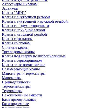
Аксессуары к кранам
Задвижки
Краны "MINI"
Краны с внутренней резьбой
Краны с внутренней-наружной резьбой
Краны с воздухоотводчиком
Краны с накидной гайкой
Краны с наружной резьбой
Краны с фильтром
Краны со сгоном
Сливные краны
Трехходовые краны
Краны под сварку полипропиленовые
Краны с сервоприводом
Краны электромагнитные
Незамерзающие краны
Манометры и термометры
Манометры
Принадлежности
Термоманометры
Термометры
Накопительные емкости
Баки прямоугольные
Баки подземные