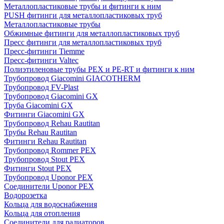
Металлопластиковые трубы и фитинги к ним
PUSH фитинги для металлопластиковых труб
Металлопластиковые трубы
Обжимные фитинги для металлопластиковых труб
Пресс фитинги для металлопластиковых труб
Пресс-фитинги Tiemme
Пресс-фитинги Valtec
Полиэтиленовые трубы PEX и PE-RT и фитинги к ним
Трубопровод Giacomini GIACOTHERM
Трубопровод FV-Plast
Трубопровод Giacomini GX
Труба Giacomini GX
Фитинги Giacomini GX
Трубопровод Rehau Rautitan
Трубы Rehau Rautitan
Фитинги Rehau Rautitan
Трубопровод Rommer PEX
Трубопровод Stout PEX
Фитинги Stout PEX
Трубопровод Uponor PEX
Соединители Uponor PEX
Водорозетка
Кольца для водоснабжения
Кольца для отопления
Соединители для радиаторов