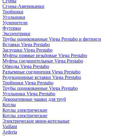
Сгоны
Сгоны-Американки
Тройники
Угольники
Удлинители
Футорки
Эксцентрики
Трубы оцинкованные Viega Prestabo и фитинги
Вставки Viega Prestabo
Заглушки Viega Prestabo
Муфты прямые резьбовые Viega Prestabo
Муфты соединительные Viega Prestabo
Обводы Viega Prestabo
Разъемные соединения Viega Prestabo
Редукционные вставки Viega Prestabo
Тройники Viega Prestabo
Трубы оцинкованные Viega Prestabo
Угольники Viega Prestabo
Декоративные чашки для труб
Котлы
Котлы электрические
Котлы электрические
Электрические мини-котельные
Vaillant
Arderia