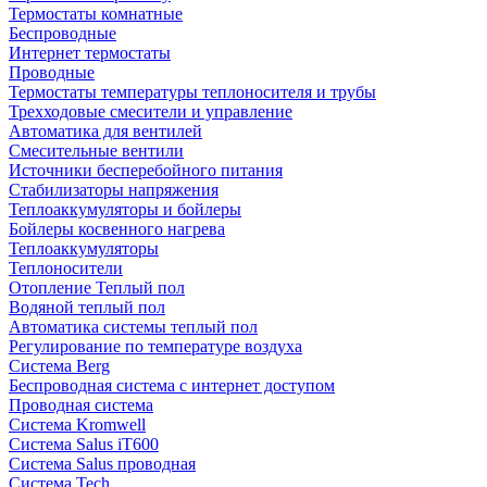
Термостаты комнатные
Беспроводные
Интернет термостаты
Проводные
Термостаты температуры теплоносителя и трубы
Трехходовые смесители и управление
Автоматика для вентилей
Смесительные вентили
Источники бесперебойного питания
Стабилизаторы напряжения
Теплоаккумуляторы и бойлеры
Бойлеры косвенного нагрева
Теплоаккумуляторы
Теплоносители
Отопление Теплый пол
Водяной теплый пол
Автоматика системы теплый пол
Регулирование по температуре воздуха
Система Berg
Беспроводная система с интернет доступом
Проводная система
Система Kromwell
Система Salus iT600
Система Salus проводная
Система Tech