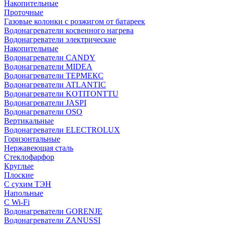
Накопительные
Проточные
Газовые колонки с розжигом от батареек
Водонагреватели косвенного нагрева
Водонагреватели электрические
Накопительные
Водонагреватели CANDY
Водонагреватели MIDEA
Водонагреватели ТЕРМЕКС
Водонагреватели ATLANTIC
Водонагреватели KOTITONTTU
Водонагреватели JASPI
Водонагреватели OSO
Вертикальные
Водонагреватели ELECTROLUX
Горизонтальные
Нержавеющая сталь
Стеклофарфор
Круглые
Плоские
С сухим ТЭН
Напольные
С Wi-Fi
Водонагреватели GORENJE
Водонагреватели ZANUSSI