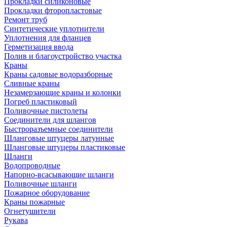
Прокладки силиконовые
Прокладки фторопластовые
Ремонт труб
Синтетические уплотнители
Уплотнения для фланцев
Герметизация ввода
Полив и благоустройство участка
Краны
Краны садовые водоразборные
Сливные краны
Незамерзающие краны и колонки
Погреб пластиковый
Поливочные пистолеты
Соединители для шлангов
Быстроразъемные соединители
Шланговые штуцеры латунные
Шланговые штуцеры пластиковые
Шланги
Водопроводные
Напорно-всасывающие шланги
Поливочные шланги
Пожарное оборудование
Краны пожарные
Огнетушители
Рукава