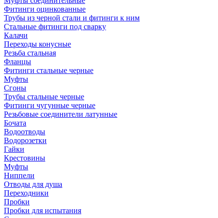
Муфты соединительные
Фитинги оцинкованные
Трубы из черной стали и фитинги к ним
Стальные фитинги под сварку
Калачи
Переходы конусные
Резьба стальная
Фланцы
Фитинги стальные черные
Муфты
Сгоны
Трубы стальные черные
Фитинги чугунные черные
Резьбовые соединители латунные
Бочата
Водоотводы
Водорозетки
Гайки
Крестовины
Муфты
Ниппели
Отводы для душа
Переходники
Пробки
Пробки для испытания