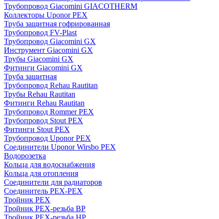
Трубопровод Giacomini GIACOTHERM
Коллекторы Uponor PEX
Труба защитная гофрированная
Трубопровод FV-Plast
Трубопровод Giacomini GX
Инструмент Giacomini GX
Трубы Giacomini GX
Фитинги Giacomini GX
Труба защитная
Трубопровод Rehau Rautitan
Трубы Rehau Rautitan
Фитинги Rehau Rautitan
Трубопровод Rommer PEX
Трубопровод Stout PEX
Фитинги Stout PEX
Трубопровод Uponor PEX
Соединители Uponor Wirsbo PEX
Водорозетка
Кольца для водоснабжения
Кольца для отопления
Соединители для радиаторов
Соединитель PEX-PEX
Тройник PEX
Тройник PEX-резьба ВР
Тройник PEX-резьба НР