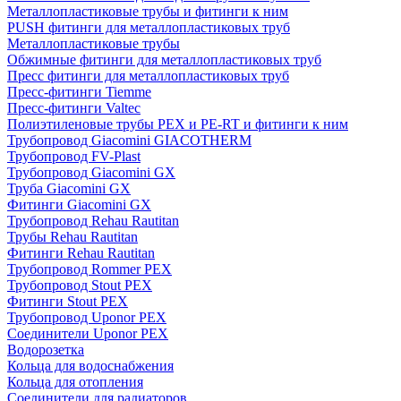
Металлопластиковые трубы и фитинги к ним
PUSH фитинги для металлопластиковых труб
Металлопластиковые трубы
Обжимные фитинги для металлопластиковых труб
Пресс фитинги для металлопластиковых труб
Пресс-фитинги Tiemme
Пресс-фитинги Valtec
Полиэтиленовые трубы PEX и PE-RT и фитинги к ним
Трубопровод Giacomini GIACOTHERM
Трубопровод FV-Plast
Трубопровод Giacomini GX
Труба Giacomini GX
Фитинги Giacomini GX
Трубопровод Rehau Rautitan
Трубы Rehau Rautitan
Фитинги Rehau Rautitan
Трубопровод Rommer PEX
Трубопровод Stout PEX
Фитинги Stout PEX
Трубопровод Uponor PEX
Соединители Uponor PEX
Водорозетка
Кольца для водоснабжения
Кольца для отопления
Соединители для радиаторов