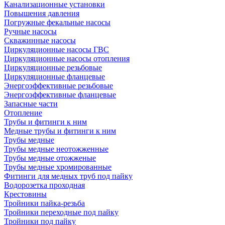
Канализационные установки
Повышения давления
Погружные фекальные насосы
Ручные насосы
Скважинные насосы
Циркуляционные насосы ГВС
Циркуляционные насосы отопления
Циркуляционные резьбовые
Циркуляционные фланцевые
Энергоэффективные резьбовые
Энергоэффективные фланцевые
Запасные части
Отопление
Трубы и фитинги к ним
Медные трубы и фитинги к ним
Трубы медные
Трубы медные неотожженные
Трубы медные отожженые
Трубы медные хромированные
Фитинги для медных труб под пайку
Водорозетка проходная
Крестовины
Тройники пайка-резьба
Тройники переходные под пайку
Тройники под пайку