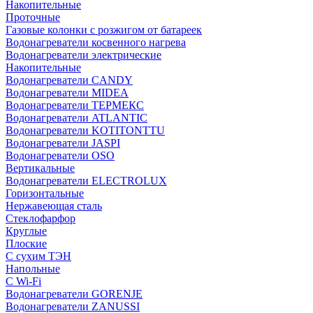
Накопительные
Проточные
Газовые колонки с розжигом от батареек
Водонагреватели косвенного нагрева
Водонагреватели электрические
Накопительные
Водонагреватели CANDY
Водонагреватели MIDEA
Водонагреватели ТЕРМЕКС
Водонагреватели ATLANTIC
Водонагреватели KOTITONTTU
Водонагреватели JASPI
Водонагреватели OSO
Вертикальные
Водонагреватели ELECTROLUX
Горизонтальные
Нержавеющая сталь
Стеклофарфор
Круглые
Плоские
С сухим ТЭН
Напольные
С Wi-Fi
Водонагреватели GORENJE
Водонагреватели ZANUSSI