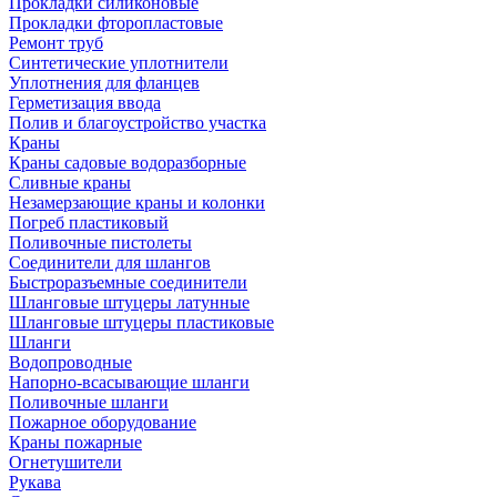
Прокладки силиконовые
Прокладки фторопластовые
Ремонт труб
Синтетические уплотнители
Уплотнения для фланцев
Герметизация ввода
Полив и благоустройство участка
Краны
Краны садовые водоразборные
Сливные краны
Незамерзающие краны и колонки
Погреб пластиковый
Поливочные пистолеты
Соединители для шлангов
Быстроразъемные соединители
Шланговые штуцеры латунные
Шланговые штуцеры пластиковые
Шланги
Водопроводные
Напорно-всасывающие шланги
Поливочные шланги
Пожарное оборудование
Краны пожарные
Огнетушители
Рукава