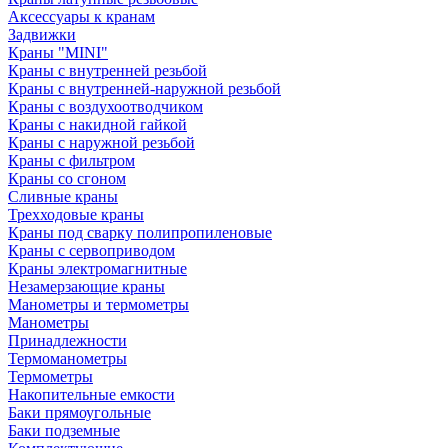
Аксессуары к кранам
Задвижки
Краны "MINI"
Краны с внутренней резьбой
Краны с внутренней-наружной резьбой
Краны с воздухоотводчиком
Краны с накидной гайкой
Краны с наружной резьбой
Краны с фильтром
Краны со сгоном
Сливные краны
Трехходовые краны
Краны под сварку полипропиленовые
Краны с сервоприводом
Краны электромагнитные
Незамерзающие краны
Манометры и термометры
Манометры
Принадлежности
Термоманометры
Термометры
Накопительные емкости
Баки прямоугольные
Баки подземные