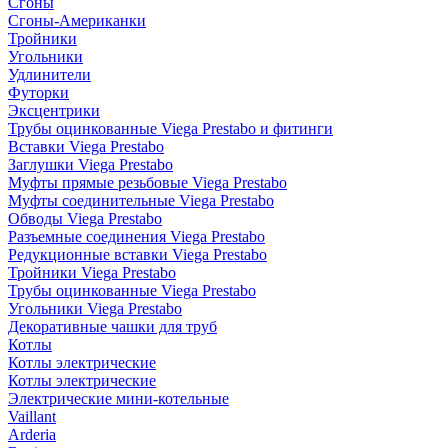
Сгоны
Сгоны-Американки
Тройники
Угольники
Удлинители
Футорки
Эксцентрики
Трубы оцинкованные Viega Prestabo и фитинги
Вставки Viega Prestabo
Заглушки Viega Prestabo
Муфты прямые резьбовые Viega Prestabo
Муфты соединительные Viega Prestabo
Обводы Viega Prestabo
Разъемные соединения Viega Prestabo
Редукционные вставки Viega Prestabo
Тройники Viega Prestabo
Трубы оцинкованные Viega Prestabo
Угольники Viega Prestabo
Декоративные чашки для труб
Котлы
Котлы электрические
Котлы электрические
Электрические мини-котельные
Vaillant
Arderia