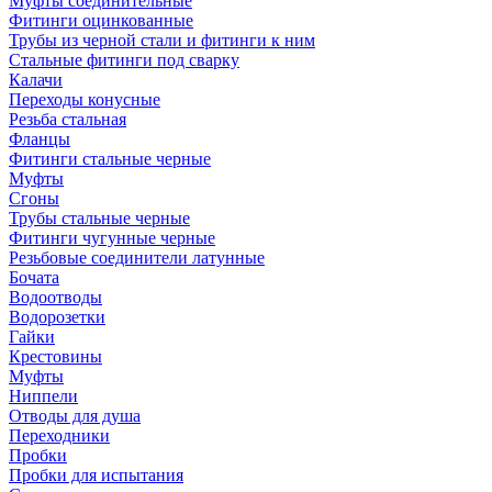
Муфты соединительные
Фитинги оцинкованные
Трубы из черной стали и фитинги к ним
Стальные фитинги под сварку
Калачи
Переходы конусные
Резьба стальная
Фланцы
Фитинги стальные черные
Муфты
Сгоны
Трубы стальные черные
Фитинги чугунные черные
Резьбовые соединители латунные
Бочата
Водоотводы
Водорозетки
Гайки
Крестовины
Муфты
Ниппели
Отводы для душа
Переходники
Пробки
Пробки для испытания