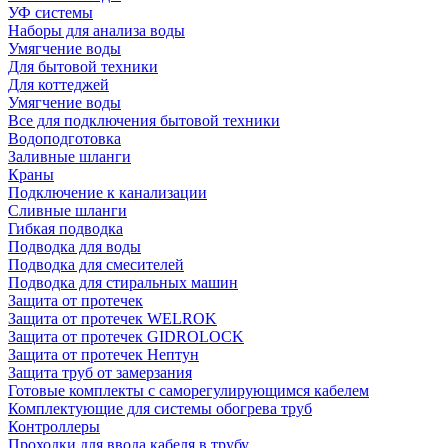
УФ системы
Наборы для анализа воды
Умягчение воды
Для бытовой техники
Для коттеджей
Умягчение воды
Все для подключения бытовой техники
Водоподготовка
Заливные шланги
Краны
Подключение к канализации
Сливные шланги
Гибкая подводка
Подводка для воды
Подводка для смесителей
Подводка для стиральных машин
Защита от протечек
Защита от протечек WELROK
Защита от протечек GIDROLOCK
Защита от протечек Нептун
Защита труб от замерзания
Готовые комплекты с саморегулирующимся кабелем
Комплектующие для системы обогрева труб
Контроллеры
Проходки для ввода кабеля в трубу