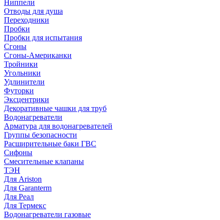
Ниппели
Отводы для душа
Переходники
Пробки
Пробки для испытания
Сгоны
Сгоны-Американки
Тройники
Угольники
Удлинители
Футорки
Эксцентрики
Декоративные чашки для труб
Водонагреватели
Арматура для водонагревателей
Группы безопасности
Расширительные баки ГВС
Сифоны
Смесительные клапаны
ТЭН
Для Ariston
Для Garanterm
Для Реал
Для Термекс
Водонагреватели газовые