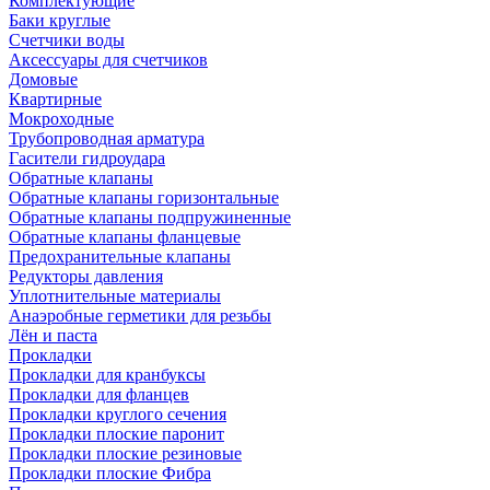
Комплектующие
Баки круглые
Счетчики воды
Аксессуары для счетчиков
Домовые
Квартирные
Мокроходные
Трубопроводная арматура
Гасители гидроудара
Обратные клапаны
Обратные клапаны горизонтальные
Обратные клапаны подпружиненные
Обратные клапаны фланцевые
Предохранительные клапаны
Редукторы давления
Уплотнительные материалы
Анаэробные герметики для резьбы
Лён и паста
Прокладки
Прокладки для кранбуксы
Прокладки для фланцев
Прокладки круглого сечения
Прокладки плоские паронит
Прокладки плоские резиновые
Прокладки плоские Фибра