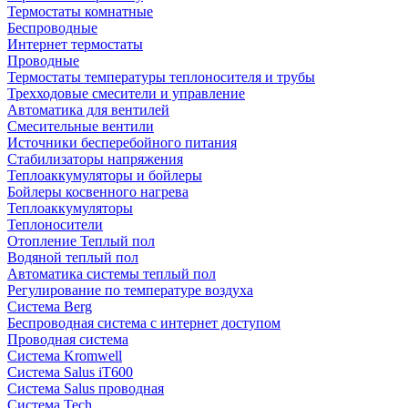
Термостаты комнатные
Беспроводные
Интернет термостаты
Проводные
Термостаты температуры теплоносителя и трубы
Трехходовые смесители и управление
Автоматика для вентилей
Смесительные вентили
Источники бесперебойного питания
Стабилизаторы напряжения
Теплоаккумуляторы и бойлеры
Бойлеры косвенного нагрева
Теплоаккумуляторы
Теплоносители
Отопление Теплый пол
Водяной теплый пол
Автоматика системы теплый пол
Регулирование по температуре воздуха
Система Berg
Беспроводная система с интернет доступом
Проводная система
Система Kromwell
Система Salus iT600
Система Salus проводная
Система Tech