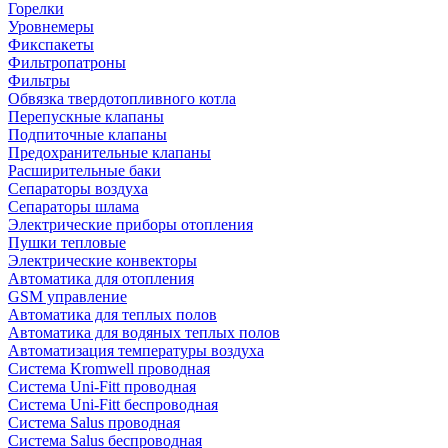
Горелки
Уровнемеры
Фикспакеты
Фильтропатроны
Фильтры
Обвязка твердотопливного котла
Перепускные клапаны
Подпиточные клапаны
Предохранительные клапаны
Расширительные баки
Сепараторы воздуха
Сепараторы шлама
Электрические приборы отопления
Пушки тепловые
Электрические конвекторы
Автоматика для отопления
GSM управление
Автоматика для теплых полов
Автоматика для водяных теплых полов
Автоматизация температуры воздуха
Система Kromwell проводная
Система Uni-Fitt проводная
Система Uni-Fitt беспроводная
Система Salus проводная
Система Salus беспроводная