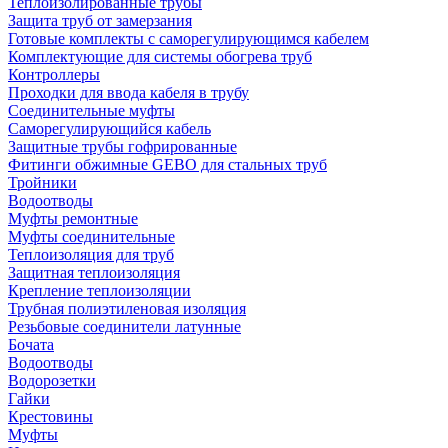
Теплоизолированные трубы
Защита труб от замерзания
Готовые комплекты с саморегулирующимся кабелем
Комплектующие для системы обогрева труб
Контроллеры
Проходки для ввода кабеля в трубу
Соединительные муфты
Саморегулирующийся кабель
Защитные трубы гофрированные
Фитинги обжимные GEBO для стальных труб
Тройники
Водоотводы
Муфты ремонтные
Муфты соединительные
Теплоизоляция для труб
Защитная теплоизоляция
Крепление теплоизоляции
Трубная полиэтиленовая изоляция
Резьбовые соединители латунные
Бочата
Водоотводы
Водорозетки
Гайки
Крестовины
Муфты