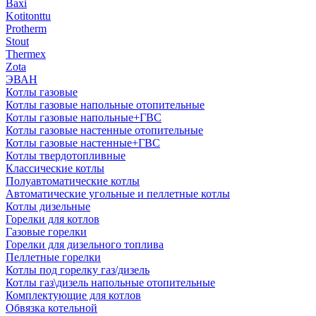
Baxi
Kotitonttu
Protherm
Stout
Thermex
Zota
ЭВАН
Котлы газовые
Котлы газовые напольные отопительные
Котлы газовые напольные+ГВС
Котлы газовые настенные отопительные
Котлы газовые настенные+ГВС
Котлы твердотопливные
Классические котлы
Полуавтоматические котлы
Автоматические угольные и пеллетные котлы
Котлы дизельные
Горелки для котлов
Газовые горелки
Горелки для дизельного топлива
Пеллетные горелки
Котлы под горелку газ/дизель
Котлы газ\дизель напольные отопительные
Комплектующие для котлов
Обвязка котельной