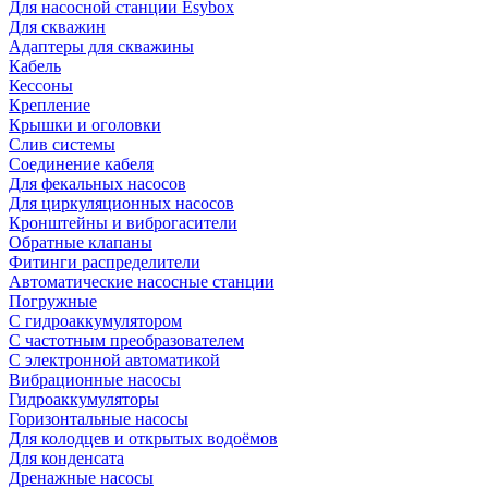
Для насосной станции Esybox
Для скважин
Адаптеры для скважины
Кабель
Кессоны
Крепление
Крышки и оголовки
Слив системы
Соединение кабеля
Для фекальных насосов
Для циркуляционных насосов
Кронштейны и виброгасители
Обратные клапаны
Фитинги распределители
Автоматические насосные станции
Погружные
С гидроаккумулятором
С частотным преобразователем
С электронной автоматикой
Вибрационные насосы
Гидроаккумуляторы
Горизонтальные насосы
Для колодцев и открытых водоёмов
Для конденсата
Дренажные насосы