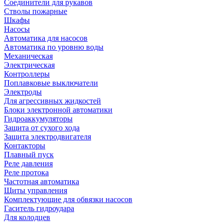
Соединители для рукавов
Стволы пожарные
Шкафы
Насосы
Автоматика для насосов
Автоматика по уровню воды
Механическая
Электрическая
Контроллеры
Поплавковые выключатели
Электроды
Для агрессивных жидкостей
Блоки электронной автоматики
Гидроаккумуляторы
Защита от сухого хода
Защита электродвигателя
Контакторы
Плавный пуск
Реле давления
Реле протока
Частотная автоматика
Щиты управления
Комплектующие для обвязки насосов
Гаситель гидроудара
Для колодцев