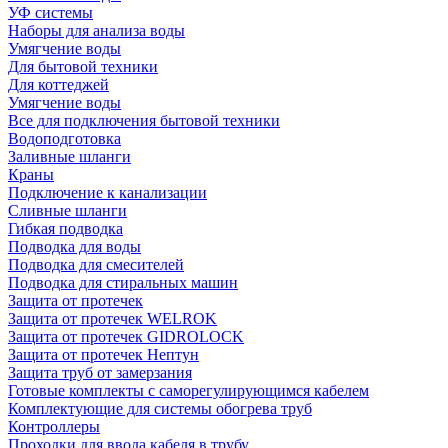
УФ системы
Наборы для анализа воды
Умягчение воды
Для бытовой техники
Для коттеджей
Умягчение воды
Все для подключения бытовой техники
Водоподготовка
Заливные шланги
Краны
Подключение к канализации
Сливные шланги
Гибкая подводка
Подводка для воды
Подводка для смесителей
Подводка для стиральных машин
Защита от протечек
Защита от протечек WELROK
Защита от протечек GIDROLOCK
Защита от протечек Нептун
Защита труб от замерзания
Готовые комплекты с саморегулирующимся кабелем
Комплектующие для системы обогрева труб
Контроллеры
Проходки для ввода кабеля в трубу