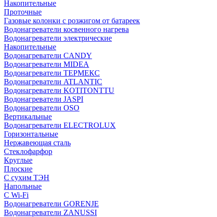
Накопительные
Проточные
Газовые колонки с розжигом от батареек
Водонагреватели косвенного нагрева
Водонагреватели электрические
Накопительные
Водонагреватели CANDY
Водонагреватели MIDEA
Водонагреватели ТЕРМЕКС
Водонагреватели ATLANTIC
Водонагреватели KOTITONTTU
Водонагреватели JASPI
Водонагреватели OSO
Вертикальные
Водонагреватели ELECTROLUX
Горизонтальные
Нержавеющая сталь
Стеклофарфор
Круглые
Плоские
С сухим ТЭН
Напольные
С Wi-Fi
Водонагреватели GORENJE
Водонагреватели ZANUSSI