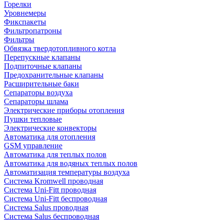
Горелки
Уровнемеры
Фикспакеты
Фильтропатроны
Фильтры
Обвязка твердотопливного котла
Перепускные клапаны
Подпиточные клапаны
Предохранительные клапаны
Расширительные баки
Сепараторы воздуха
Сепараторы шлама
Электрические приборы отопления
Пушки тепловые
Электрические конвекторы
Автоматика для отопления
GSM управление
Автоматика для теплых полов
Автоматика для водяных теплых полов
Автоматизация температуры воздуха
Система Kromwell проводная
Система Uni-Fitt проводная
Система Uni-Fitt беспроводная
Система Salus проводная
Система Salus беспроводная