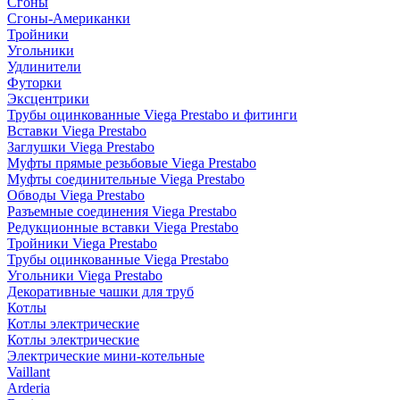
Сгоны
Сгоны-Американки
Тройники
Угольники
Удлинители
Футорки
Эксцентрики
Трубы оцинкованные Viega Prestabo и фитинги
Вставки Viega Prestabo
Заглушки Viega Prestabo
Муфты прямые резьбовые Viega Prestabo
Муфты соединительные Viega Prestabo
Обводы Viega Prestabo
Разъемные соединения Viega Prestabo
Редукционные вставки Viega Prestabo
Тройники Viega Prestabo
Трубы оцинкованные Viega Prestabo
Угольники Viega Prestabo
Декоративные чашки для труб
Котлы
Котлы электрические
Котлы электрические
Электрические мини-котельные
Vaillant
Arderia