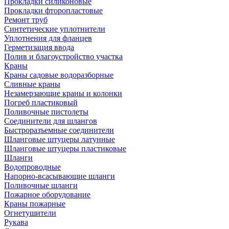
Прокладки силиконовые
Прокладки фторопластовые
Ремонт труб
Синтетические уплотнители
Уплотнения для фланцев
Герметизация ввода
Полив и благоустройство участка
Краны
Краны садовые водоразборные
Сливные краны
Незамерзающие краны и колонки
Погреб пластиковый
Поливочные пистолеты
Соединители для шлангов
Быстроразъемные соединители
Шланговые штуцеры латунные
Шланговые штуцеры пластиковые
Шланги
Водопроводные
Напорно-всасывающие шланги
Поливочные шланги
Пожарное оборудование
Краны пожарные
Огнетушители
Рукава