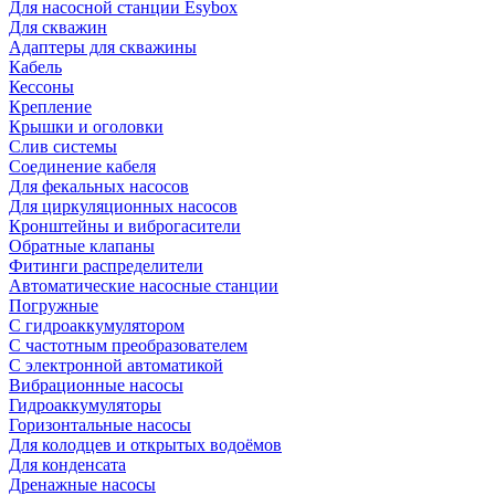
Для насосной станции Esybox
Для скважин
Адаптеры для скважины
Кабель
Кессоны
Крепление
Крышки и оголовки
Слив системы
Соединение кабеля
Для фекальных насосов
Для циркуляционных насосов
Кронштейны и виброгасители
Обратные клапаны
Фитинги распределители
Автоматические насосные станции
Погружные
С гидроаккумулятором
С частотным преобразователем
С электронной автоматикой
Вибрационные насосы
Гидроаккумуляторы
Горизонтальные насосы
Для колодцев и открытых водоёмов
Для конденсата
Дренажные насосы