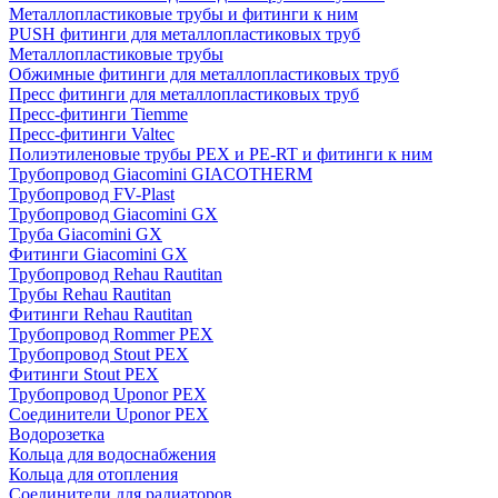
Металлопластиковые трубы и фитинги к ним
PUSH фитинги для металлопластиковых труб
Металлопластиковые трубы
Обжимные фитинги для металлопластиковых труб
Пресс фитинги для металлопластиковых труб
Пресс-фитинги Tiemme
Пресс-фитинги Valtec
Полиэтиленовые трубы PEX и PE-RT и фитинги к ним
Трубопровод Giacomini GIACOTHERM
Трубопровод FV-Plast
Трубопровод Giacomini GX
Труба Giacomini GX
Фитинги Giacomini GX
Трубопровод Rehau Rautitan
Трубы Rehau Rautitan
Фитинги Rehau Rautitan
Трубопровод Rommer PEX
Трубопровод Stout PEX
Фитинги Stout PEX
Трубопровод Uponor PEX
Соединители Uponor PEX
Водорозетка
Кольца для водоснабжения
Кольца для отопления
Соединители для радиаторов