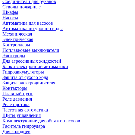
Соединители для рукавов
Стволы пожарные
Шкафы
Насосы
Автоматика для насосов
Автоматика по уровню воды
Механическая
Электрическая
Контроллеры
Поплавковые выключатели
Электроды
Для агрессивных жидкостей
Блоки электронной автоматики
Гидроаккумуляторы
Защита от сухого хода
Защита электродвигателя
Контакторы
Плавный пуск
Реле давления
Реле протока
Частотная автоматика
Щиты управления
Комплектующие для обвязки насосов
Гаситель гидроудара
Для колодцев