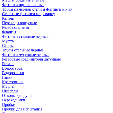
Муфты соединительные
Фитинги оцинкованные
Трубы из черной стали и фитинги к ним
Стальные фитинги под сварку
Калачи
Переходы конусные
Резьба стальная
Фланцы
Фитинги стальные черные
Муфты
Сгоны
Трубы стальные черные
Фитинги чугунные черные
Резьбовые соединители латунные
Бочата
Водоотводы
Водорозетки
Гайки
Крестовины
Муфты
Ниппели
Отводы для душа
Переходники
Пробки
Пробки для испытания