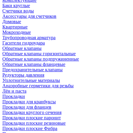
Комплектующие
Баки круглые
Счетчики воды
Аксессуары для счетчиков
Домовые
Квартирные
Мокроходные
Трубопроводная арматура
Гасители гидроудара
Обратные клапаны
Обратные клапаны горизонтальные
Обратные клапаны подпружиненные
Обратные клапаны фланцевые
Предохранительные клапаны
Редукторы давления
Уплотнительные материалы
Анаэробные герметики для резьбы
Лён и паста
Прокладки
Прокладки для кранбуксы
Прокладки для фланцев
Прокладки круглого сечения
Прокладки плоские паронит
Прокладки плоские резиновые
Прокладки плоские Фибра