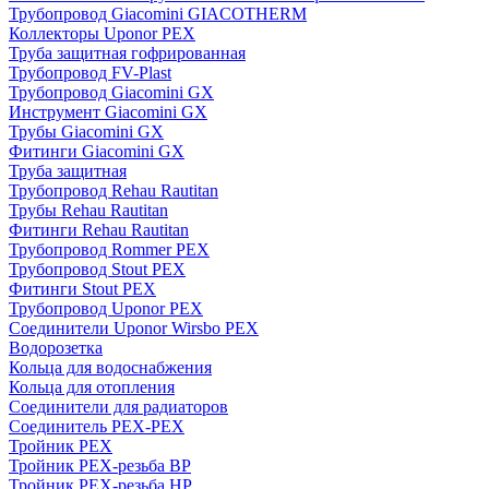
Трубопровод Giacomini GIACOTHERM
Коллекторы Uponor PEX
Труба защитная гофрированная
Трубопровод FV-Plast
Трубопровод Giacomini GX
Инструмент Giacomini GX
Трубы Giacomini GX
Фитинги Giacomini GX
Труба защитная
Трубопровод Rehau Rautitan
Трубы Rehau Rautitan
Фитинги Rehau Rautitan
Трубопровод Rommer PEX
Трубопровод Stout PEX
Фитинги Stout PEX
Трубопровод Uponor PEX
Соединители Uponor Wirsbo PEX
Водорозетка
Кольца для водоснабжения
Кольца для отопления
Соединители для радиаторов
Соединитель PEX-PEX
Тройник PEX
Тройник PEX-резьба ВР
Тройник PEX-резьба НР