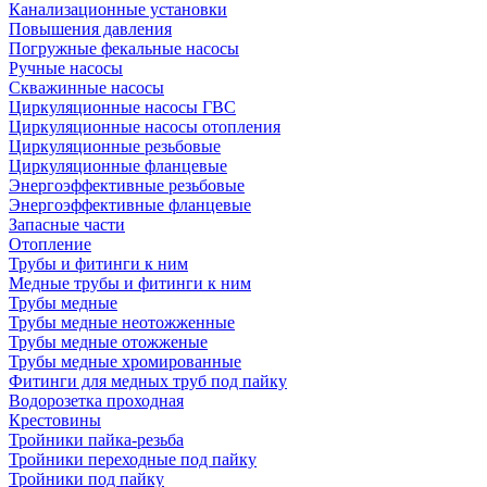
Канализационные установки
Повышения давления
Погружные фекальные насосы
Ручные насосы
Скважинные насосы
Циркуляционные насосы ГВС
Циркуляционные насосы отопления
Циркуляционные резьбовые
Циркуляционные фланцевые
Энергоэффективные резьбовые
Энергоэффективные фланцевые
Запасные части
Отопление
Трубы и фитинги к ним
Медные трубы и фитинги к ним
Трубы медные
Трубы медные неотожженные
Трубы медные отожженые
Трубы медные хромированные
Фитинги для медных труб под пайку
Водорозетка проходная
Крестовины
Тройники пайка-резьба
Тройники переходные под пайку
Тройники под пайку