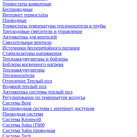
Термостаты комнатные
Беспроводные
Интернет термостаты
Проводные
Термостаты температуры теплоносителя и трубы
Трехходовые смесители и управление
Автоматика для вентилей
Смесительные вентили
Источники бесперебойного питания
Стабилизаторы напряжения
Теплоаккумуляторы и бойлеры
Бойлеры косвенного нагрева
Теплоаккумуляторы
Теплоносители
Отопление Теплый пол
Водяной теплый пол
Автоматика системы теплый пол
Регулирование по температуре воздуха
Система Berg
Беспроводная система с интернет доступом
Проводная система
Система Kromwell
Система Salus iT600
Система Salus проводная
Система Tech