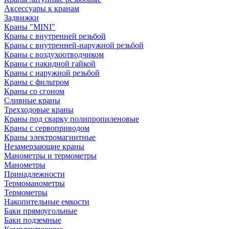
Аксессуары к кранам
Задвижки
Краны "MINI"
Краны с внутренней резьбой
Краны с внутренней-наружной резьбой
Краны с воздухоотводчиком
Краны с накидной гайкой
Краны с наружной резьбой
Краны с фильтром
Краны со сгоном
Сливные краны
Трехходовые краны
Краны под сварку полипропиленовые
Краны с сервоприводом
Краны электромагнитные
Незамерзающие краны
Манометры и термометры
Манометры
Принадлежности
Термоманометры
Термометры
Накопительные емкости
Баки прямоугольные
Баки подземные