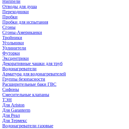
Ниппели
Отводы для душа
Переходники
Пробки
Пробки для испытания
Сгоны
Сгоны-Американки
Тройники
Угольники
Удлинители
Футорки
Эксцентрики
Декоративные чашки для труб
Водонагреватели
Арматура для водонагревателей
Группы безопасности
Расширительные баки ГВС
Сифоны
Смесительные клапаны
ТЭН
Для Ariston
Для Garanterm
Для Реал
Для Термекс
Водонагреватели газовые