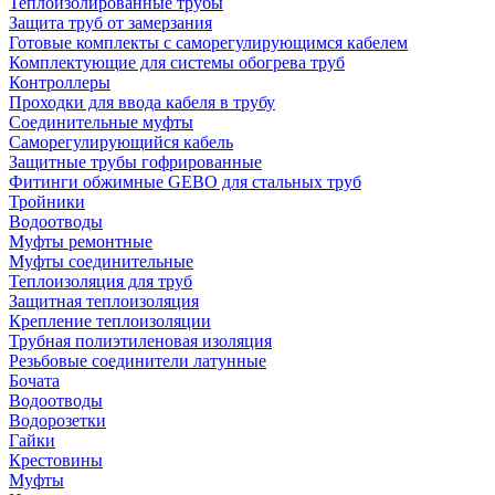
Теплоизолированные трубы
Защита труб от замерзания
Готовые комплекты с саморегулирующимся кабелем
Комплектующие для системы обогрева труб
Контроллеры
Проходки для ввода кабеля в трубу
Соединительные муфты
Саморегулирующийся кабель
Защитные трубы гофрированные
Фитинги обжимные GEBO для стальных труб
Тройники
Водоотводы
Муфты ремонтные
Муфты соединительные
Теплоизоляция для труб
Защитная теплоизоляция
Крепление теплоизоляции
Трубная полиэтиленовая изоляция
Резьбовые соединители латунные
Бочата
Водоотводы
Водорозетки
Гайки
Крестовины
Муфты