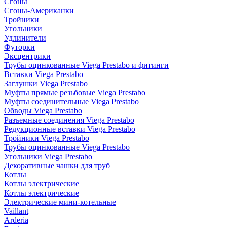
Сгоны
Сгоны-Американки
Тройники
Угольники
Удлинители
Футорки
Эксцентрики
Трубы оцинкованные Viega Prestabo и фитинги
Вставки Viega Prestabo
Заглушки Viega Prestabo
Муфты прямые резьбовые Viega Prestabo
Муфты соединительные Viega Prestabo
Обводы Viega Prestabo
Разъемные соединения Viega Prestabo
Редукционные вставки Viega Prestabo
Тройники Viega Prestabo
Трубы оцинкованные Viega Prestabo
Угольники Viega Prestabo
Декоративные чашки для труб
Котлы
Котлы электрические
Котлы электрические
Электрические мини-котельные
Vaillant
Arderia