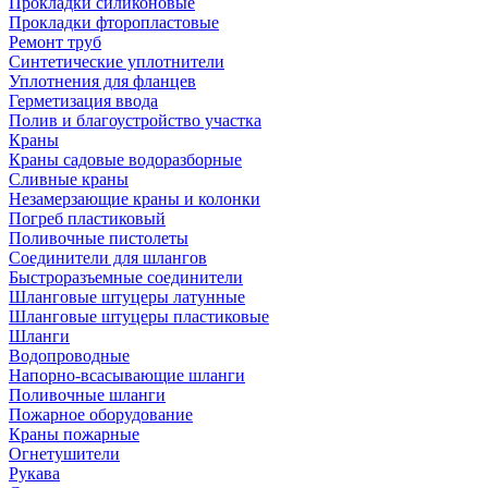
Прокладки силиконовые
Прокладки фторопластовые
Ремонт труб
Синтетические уплотнители
Уплотнения для фланцев
Герметизация ввода
Полив и благоустройство участка
Краны
Краны садовые водоразборные
Сливные краны
Незамерзающие краны и колонки
Погреб пластиковый
Поливочные пистолеты
Соединители для шлангов
Быстроразъемные соединители
Шланговые штуцеры латунные
Шланговые штуцеры пластиковые
Шланги
Водопроводные
Напорно-всасывающие шланги
Поливочные шланги
Пожарное оборудование
Краны пожарные
Огнетушители
Рукава