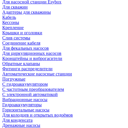
Для насосной станции Esybox
Для скважин
Адаптеры для скважины
Кабель
Кессоны
Крепление
Крышки и оголовки
Слив системы
Соединение кабеля
Для фекальных насосов
Для циркуляционных насосов
Кронштейны и виброгасители
Обратные клапаны
Фитинги распределители
Автоматические насосные станции
Погружные
С гидроаккумулятором
С частотным преобразователем
С электронной автоматикой
Вибрационные насосы
Гидроаккумуляторы
Горизонтальные насосы
Для колодцев и открытых водоёмов
Для конденсата
Дренажные насосы