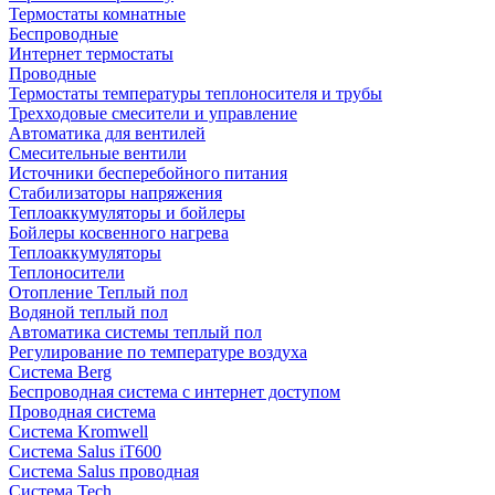
Термостаты комнатные
Беспроводные
Интернет термостаты
Проводные
Термостаты температуры теплоносителя и трубы
Трехходовые смесители и управление
Автоматика для вентилей
Смесительные вентили
Источники бесперебойного питания
Стабилизаторы напряжения
Теплоаккумуляторы и бойлеры
Бойлеры косвенного нагрева
Теплоаккумуляторы
Теплоносители
Отопление Теплый пол
Водяной теплый пол
Автоматика системы теплый пол
Регулирование по температуре воздуха
Система Berg
Беспроводная система с интернет доступом
Проводная система
Система Kromwell
Система Salus iT600
Система Salus проводная
Система Tech