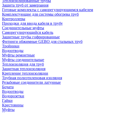
Теплоизолированные трубы
Защита труб от замерзания
Готовые комплекты с саморегулирующимся кабелем
Комплектующие для системы обогрева труб
Контроллеры
Проходки для ввода кабеля в трубу
Соединительные муфты
Саморегулирующийся кабель
Защитные трубы гофрированные
Фитинги обжимные GEBO для стальных труб
Тройники
Водоотводы
Муфты ремонтные
Муфты соединительные
Теплоизоляция для труб
Защитная теплоизоляция
Крепление теплоизоляции
Трубная полиэтиленовая изоляция
Резьбовые соединители латунные
Бочата
Водоотводы
Водорозетки
Гайки
Крестовины
Муфты