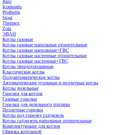
Baxi
Kotitonttu
Protherm
Stout
Thermex
Zota
ЭВАН
Котлы газовые
Котлы газовые напольные отопительные
Котлы газовые напольные+ГВС
Котлы газовые настенные отопительные
Котлы газовые настенные+ГВС
Котлы твердотопливные
Классические котлы
Полуавтоматические котлы
Автоматические угольные и пеллетные котлы
Котлы дизельные
Горелки для котлов
Газовые горелки
Горелки для дизельного топлива
Пеллетные горелки
Котлы под горелку газ/дизель
Котлы газ\дизель напольные отопительные
Комплектующие для котлов
Обвязка котельной