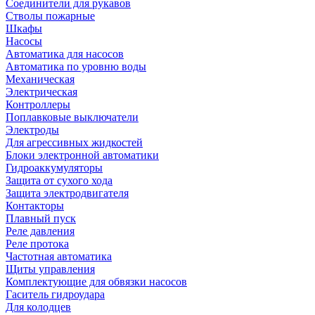
Соединители для рукавов
Стволы пожарные
Шкафы
Насосы
Автоматика для насосов
Автоматика по уровню воды
Механическая
Электрическая
Контроллеры
Поплавковые выключатели
Электроды
Для агрессивных жидкостей
Блоки электронной автоматики
Гидроаккумуляторы
Защита от сухого хода
Защита электродвигателя
Контакторы
Плавный пуск
Реле давления
Реле протока
Частотная автоматика
Щиты управления
Комплектующие для обвязки насосов
Гаситель гидроудара
Для колодцев