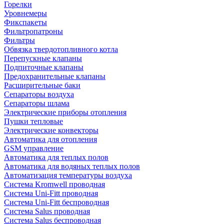
Горелки
Уровнемеры
Фикспакеты
Фильтропатроны
Фильтры
Обвязка твердотопливного котла
Перепускные клапаны
Подпиточные клапаны
Предохранительные клапаны
Расширительные баки
Сепараторы воздуха
Сепараторы шлама
Электрические приборы отопления
Пушки тепловые
Электрические конвекторы
Автоматика для отопления
GSM управление
Автоматика для теплых полов
Автоматика для водяных теплых полов
Автоматизация температуры воздуха
Система Kromwell проводная
Система Uni-Fitt проводная
Система Uni-Fitt беспроводная
Система Salus проводная
Система Salus беспроводная