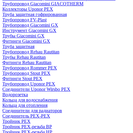
Трубопровод Giacomini GIACOTHERM
Коллекторы Uponor PEX
Труба защитная гофрированная
Трубопровод FV-Plast
Трубопровод Giacomini GX
Инструмент Giacomini GX
Трубы Giacomini GX
Фитинги Giacomini GX
Труба защитная
Трубопровод Rehau Rautitan
Трубы Rehau Rautitan
Фитинги Rehau Rautitan
Трубопровод Rommer PEX
Трубопровод Stout PEX
Фитинги Stout PEX
Трубопровод Uponor PEX
Соединители Uponor Wirsbo PEX
Водорозетка
Кольца для водоснабжения
Кольца для отопления
Соединители для радиаторов
Соединитель PEX-PEX
Тройник PEX
Тройник PEX-резьба ВР
Тройник PEX-резьба НР