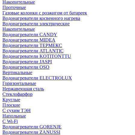
Накопительные
Проточные
Газовые колонки с розжигом от батареек
Водонагреватели косвенного нагрева
Водонагреватели электрические
Накопительные
Водонагреватели CANDY
Водонагреватели MIDEA
Водонагреватели ТЕРМЕКС
Водонагреватели ATLANTIC
Водонагреватели KOTITONTTU
Водонагреватели JASPI
Водонагреватели OSO
Вертикальные
Водонагреватели ELECTROLUX
Горизонтальные
Нержавеющая сталь
Стеклофарфор
Круглые
Плоские
С сухим ТЭН
Напольные
С Wi-Fi
Водонагреватели GORENJE
Водонагреватели ZANUSSI