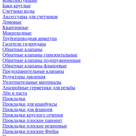
Комплектующие
Баки круглые
Счетчики воды
Аксессуары для счетчиков
Домовые
Квартирные
Мокроходные
Трубопроводная арматура
Гасители гидроудара
Обратные клапаны
Обратные клапаны горизонтальные
Обратные клапаны подпружиненные
Обратные клапаны фланцевые
Предохранительные клапаны
Редукторы давления
Уплотнительные материалы
Анаэробные герметики для резьбы
Лён и паста
Прокладки
Прокладки для кранбуксы
Прокладки для фланцев
Прокладки круглого сечения
Прокладки плоские паронит
Прокладки плоские резиновые
Прокладки плоские Фибра