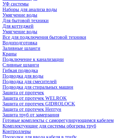
УФ системы
Наборы для анализа воды
Умягчение воды
Для бытовой техники
Для коттеджей
Умягчение воды
Все для подключения бытовой техники
Водоподготовка
Заливные шланги
Краны
Подключение к канализации
Сливные шланги
Гибкая подводка
Подводка для воды
Подводка для смесителей
Подводка для стиральных машин
Защита от протечек
Защита от протечек WELROK
Защита от протечек GIDROLOCK
Защита от протечек Нептун
Защита труб от замерзания
Готовые комплекты с саморегулирующимся кабелем
Комплектующие для системы обогрева труб
Контроллеры
Проходки для ввода кабеля в трубу