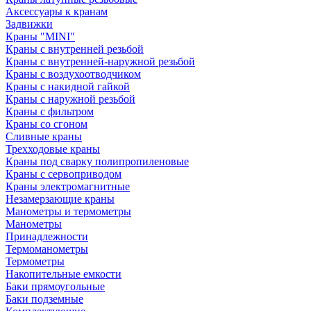
Аксессуары к кранам
Задвижки
Краны "MINI"
Краны с внутренней резьбой
Краны с внутренней-наружной резьбой
Краны с воздухоотводчиком
Краны с накидной гайкой
Краны с наружной резьбой
Краны с фильтром
Краны со сгоном
Сливные краны
Трехходовые краны
Краны под сварку полипропиленовые
Краны с сервоприводом
Краны электромагнитные
Незамерзающие краны
Манометры и термометры
Манометры
Принадлежности
Термоманометры
Термометры
Накопительные емкости
Баки прямоугольные
Баки подземные