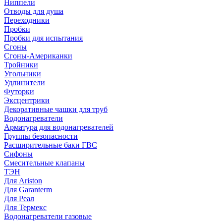
Ниппели
Отводы для душа
Переходники
Пробки
Пробки для испытания
Сгоны
Сгоны-Американки
Тройники
Угольники
Удлинители
Футорки
Эксцентрики
Декоративные чашки для труб
Водонагреватели
Арматура для водонагревателей
Группы безопасности
Расширительные баки ГВС
Сифоны
Смесительные клапаны
ТЭН
Для Ariston
Для Garanterm
Для Реал
Для Термекс
Водонагреватели газовые