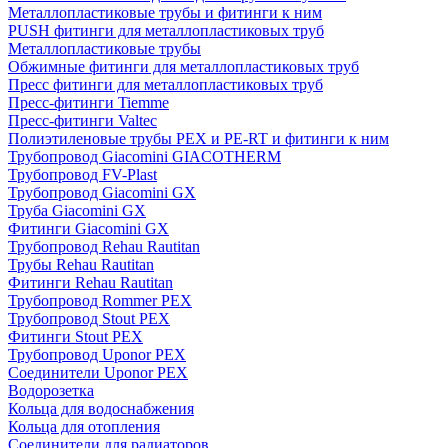
Металлопластиковые трубы и фитинги к ним
PUSH фитинги для металлопластиковых труб
Металлопластиковые трубы
Обжимные фитинги для металлопластиковых труб
Пресс фитинги для металлопластиковых труб
Пресс-фитинги Tiemme
Пресс-фитинги Valtec
Полиэтиленовые трубы PEX и PE-RT и фитинги к ним
Трубопровод Giacomini GIACOTHERM
Трубопровод FV-Plast
Трубопровод Giacomini GX
Труба Giacomini GX
Фитинги Giacomini GX
Трубопровод Rehau Rautitan
Трубы Rehau Rautitan
Фитинги Rehau Rautitan
Трубопровод Rommer PEX
Трубопровод Stout PEX
Фитинги Stout PEX
Трубопровод Uponor PEX
Соединители Uponor PEX
Водорозетка
Кольца для водоснабжения
Кольца для отопления
Соединители для радиаторов