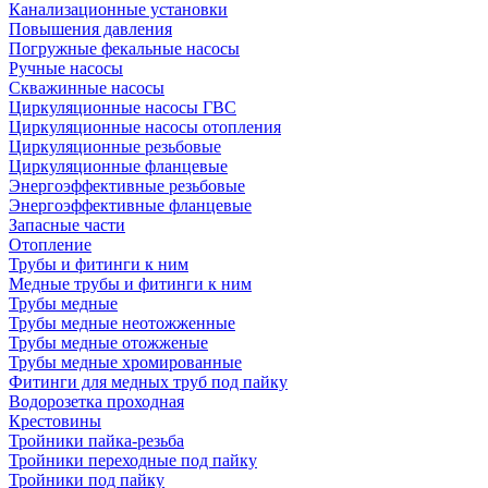
Канализационные установки
Повышения давления
Погружные фекальные насосы
Ручные насосы
Скважинные насосы
Циркуляционные насосы ГВС
Циркуляционные насосы отопления
Циркуляционные резьбовые
Циркуляционные фланцевые
Энергоэффективные резьбовые
Энергоэффективные фланцевые
Запасные части
Отопление
Трубы и фитинги к ним
Медные трубы и фитинги к ним
Трубы медные
Трубы медные неотожженные
Трубы медные отожженые
Трубы медные хромированные
Фитинги для медных труб под пайку
Водорозетка проходная
Крестовины
Тройники пайка-резьба
Тройники переходные под пайку
Тройники под пайку