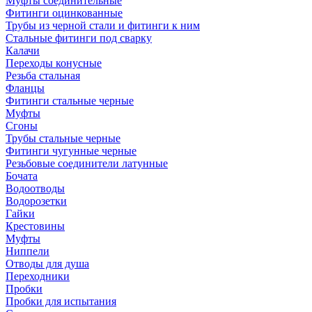
Муфты соединительные
Фитинги оцинкованные
Трубы из черной стали и фитинги к ним
Стальные фитинги под сварку
Калачи
Переходы конусные
Резьба стальная
Фланцы
Фитинги стальные черные
Муфты
Сгоны
Трубы стальные черные
Фитинги чугунные черные
Резьбовые соединители латунные
Бочата
Водоотводы
Водорозетки
Гайки
Крестовины
Муфты
Ниппели
Отводы для душа
Переходники
Пробки
Пробки для испытания