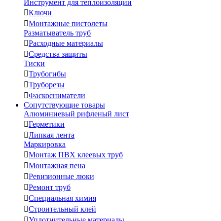
Инструмент для теплоизоляции

Ключи

Монтажные пистолеты
Разматыватель труб

Расходные материалы

Средства защиты
Тиски

Трубогибы

Труборезы

Фаскосниматели
Сопутствующие товары
Алюминиевый рифленый лист

Герметики

Липкая лента
Маркировка

Монтаж ПВХ клеевых труб

Монтажная пена

Ревизионные люки

Ремонт труб

Специальная химия

Строительный клей

Уплотнительные материалы