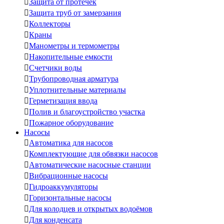

Защита от протечек

Защита труб от замерзания

Коллекторы

Краны

Манометры и термометры

Накопительные емкости

Счетчики воды

Трубопроводная арматура

Уплотнительные материалы

Герметизация ввода

Полив и благоустройство участка

Пожарное оборудование
Насосы

Автоматика для насосов

Комплектующие для обвязки насосов

Автоматические насосные станции

Вибрационные насосы

Гидроаккумуляторы

Горизонтальные насосы

Для колодцев и открытых водоёмов

Для конденсата