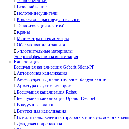

Теплосчетчики

Газоснабжение

Полотенцесушители

Коллекторы распределительные

Теплоизоляция для труб

Краны

Манометры и термометры

Обслуживание и защита

Уплотнительные материалы
Энергоэффективная вентиляция
Канализация
Бесшумная канализация Geberit Silent-PP

Автономная канализация

Аксессуары и дополнительное оборудование

Арматура с сухим затвором

Бесшумная канализация Rehau

Бесшумная канализация Uponor Decibel

Вакуумные клапаны

Внутренняя канализация

Все для подключения стиральных и посудомоечных ма

Дождевая и дренажная