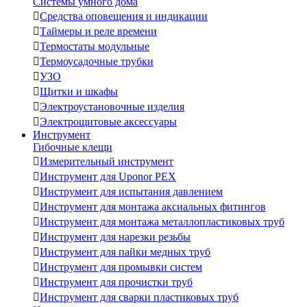
Системы умного дома

Средства оповещения и индикации

Таймеры и реле времени

Термостаты модульные

Термоусадочные трубки

УЗО

Щитки и шкафы

Электроустановочные изделия

Электрощитовые аксессуары
Инструмент
Гибочные клещи

Измерительный инструмент

Инструмент для Uponor PEX

Инструмент для испытания давлением

Инструмент для монтажа аксиальных фитингов

Инструмент для монтажа металлопластиковых труб

Инструмент для нарезки резьбы

Инструмент для пайки медных труб

Инструмент для промывки систем

Инструмент для прочистки труб

Инструмент для сварки пластиковых труб