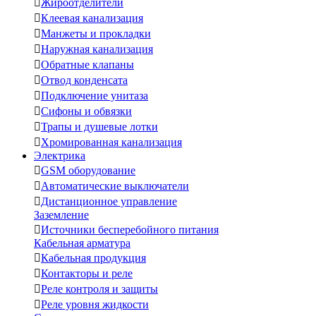

Жироотделители

Клеевая канализация

Манжеты и прокладки

Наружная канализация

Обратные клапаны

Отвод конденсата

Подключение унитаза

Сифоны и обвязки

Трапы и душевые лотки

Хромированная канализация
Электрика

GSM оборудование

Автоматические выключатели

Дистанционное управление
Заземление

Источники бесперебойного питания
Кабельная арматура

Кабельная продукция

Контакторы и реле

Реле контроля и защиты

Реле уровня жидкости