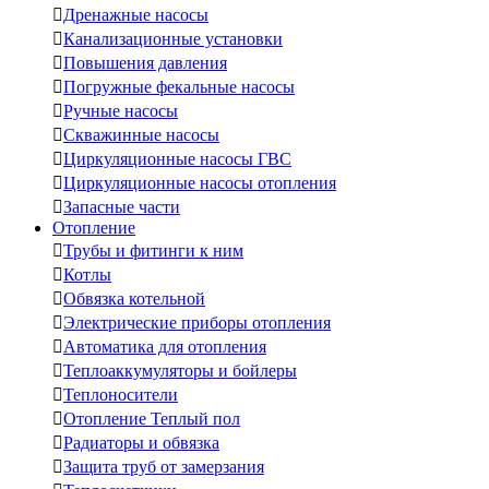

Дренажные насосы

Канализационные установки

Повышения давления

Погружные фекальные насосы

Ручные насосы

Скважинные насосы

Циркуляционные насосы ГВС

Циркуляционные насосы отопления

Запасные части
Отопление

Трубы и фитинги к ним

Котлы

Обвязка котельной

Электрические приборы отопления

Автоматика для отопления

Теплоаккумуляторы и бойлеры

Теплоносители

Отопление Теплый пол

Радиаторы и обвязка

Защита труб от замерзания