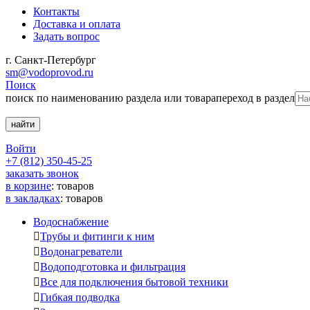
Контакты
Доставка и оплата
Задать вопрос
г. Санкт-Петербург
sm@vodoprovod.ru
Поиск
поиск по наименованию раздела или товара
переход в раздел
Войти
+7 (812) 350-45-25
заказать звонок
в корзине
:
товаров
в закладках
:
товаров
Водоснабжение

Трубы и фитинги к ним

Водонагреватели

Водоподготовка и фильтрация

Все для подключения бытовой техники

Гибкая подводка