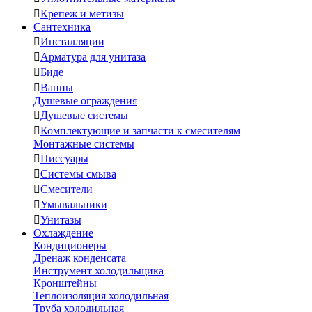

Крепеж и метизы
Сантехника

Инсталляции

Арматура для унитаза

Биде

Ванны
Душевые ограждения

Душевые системы

Комплектующие и запчасти к смесителям
Монтажные системы

Писсуары

Системы смыва

Смесители

Умывальники

Унитазы
Охлаждение
Кондиционеры
Дренаж конденсата
Инструмент холодильщика
Кронштейны
Теплоизоляция холодильная
Труба холодильная