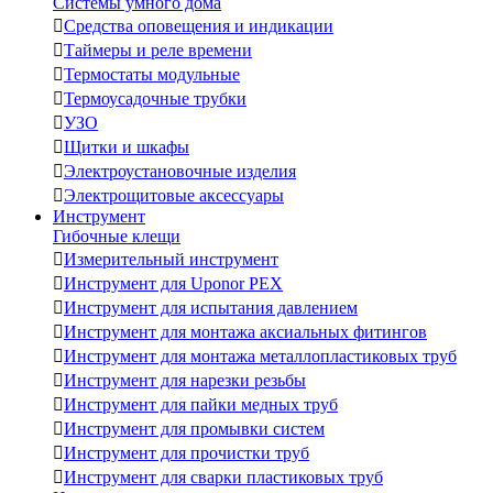
Системы умного дома

Средства оповещения и индикации

Таймеры и реле времени

Термостаты модульные

Термоусадочные трубки

УЗО

Щитки и шкафы

Электроустановочные изделия

Электрощитовые аксессуары
Инструмент
Гибочные клещи

Измерительный инструмент

Инструмент для Uponor PEX

Инструмент для испытания давлением

Инструмент для монтажа аксиальных фитингов

Инструмент для монтажа металлопластиковых труб

Инструмент для нарезки резьбы

Инструмент для пайки медных труб

Инструмент для промывки систем

Инструмент для прочистки труб

Инструмент для сварки пластиковых труб