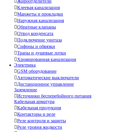

Жироотделители

Клеевая канализация

Манжеты и прокладки

Наружная канализация

Обратные клапаны

Отвод конденсата

Подключение унитаза

Сифоны и обвязки

Трапы и душевые лотки

Хромированная канализация
Электрика

GSM оборудование

Автоматические выключатели

Дистанционное управление
Заземление

Источники бесперебойного питания
Кабельная арматура

Кабельная продукция

Контакторы и реле

Реле контроля и защиты

Реле уровня жидкости