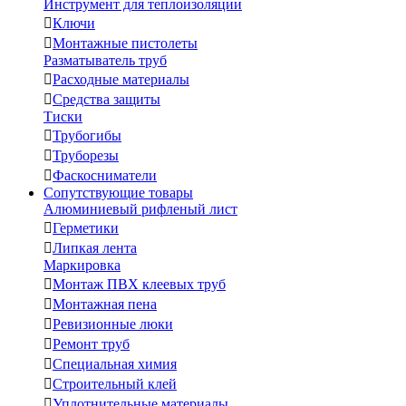
Инструмент для теплоизоляции

Ключи

Монтажные пистолеты
Разматыватель труб

Расходные материалы

Средства защиты
Тиски

Трубогибы

Труборезы

Фаскосниматели
Сопутствующие товары
Алюминиевый рифленый лист

Герметики

Липкая лента
Маркировка

Монтаж ПВХ клеевых труб

Монтажная пена

Ревизионные люки

Ремонт труб

Специальная химия

Строительный клей

Уплотнительные материалы