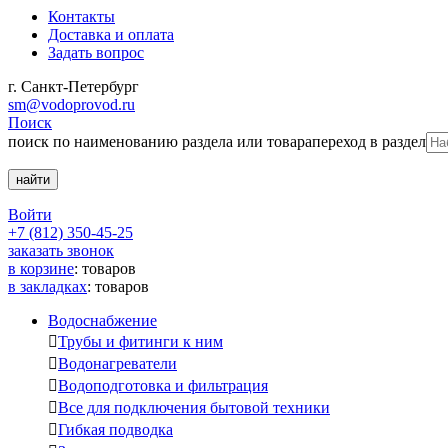
Контакты
Доставка и оплата
Задать вопрос
г. Санкт-Петербург
sm@vodoprovod.ru
Поиск
поиск по наименованию раздела или товара
переход в раздел
Войти
+7 (812) 350-45-25
заказать звонок
в корзине
:
товаров
в закладках
:
товаров
Водоснабжение

Трубы и фитинги к ним

Водонагреватели

Водоподготовка и фильтрация

Все для подключения бытовой техники

Гибкая подводка