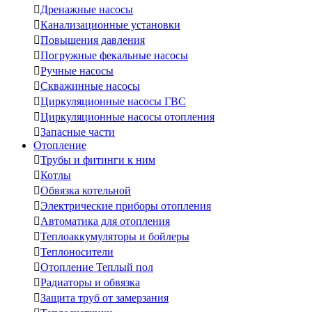

Дренажные насосы

Канализационные установки

Повышения давления

Погружные фекальные насосы

Ручные насосы

Скважинные насосы

Циркуляционные насосы ГВС

Циркуляционные насосы отопления

Запасные части
Отопление

Трубы и фитинги к ним

Котлы

Обвязка котельной

Электрические приборы отопления

Автоматика для отопления

Теплоаккумуляторы и бойлеры

Теплоносители

Отопление Теплый пол

Радиаторы и обвязка

Защита труб от замерзания