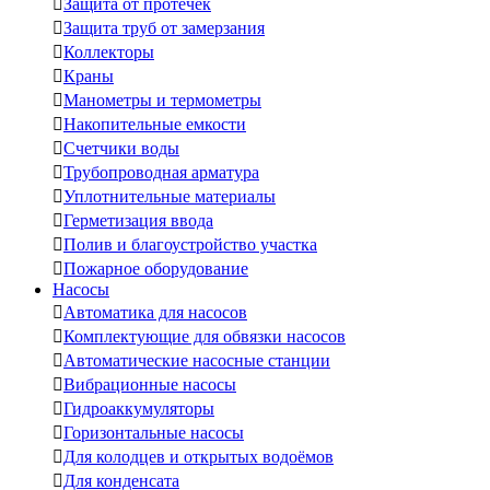

Защита от протечек

Защита труб от замерзания

Коллекторы

Краны

Манометры и термометры

Накопительные емкости

Счетчики воды

Трубопроводная арматура

Уплотнительные материалы

Герметизация ввода

Полив и благоустройство участка

Пожарное оборудование
Насосы

Автоматика для насосов

Комплектующие для обвязки насосов

Автоматические насосные станции

Вибрационные насосы

Гидроаккумуляторы

Горизонтальные насосы

Для колодцев и открытых водоёмов

Для конденсата