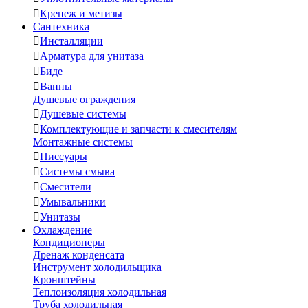

Крепеж и метизы
Сантехника

Инсталляции

Арматура для унитаза

Биде

Ванны
Душевые ограждения

Душевые системы

Комплектующие и запчасти к смесителям
Монтажные системы

Писсуары

Системы смыва

Смесители

Умывальники

Унитазы
Охлаждение
Кондиционеры
Дренаж конденсата
Инструмент холодильщика
Кронштейны
Теплоизоляция холодильная
Труба холодильная