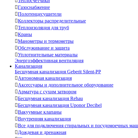

Теплосчетчики

Газоснабжение

Полотенцесушители

Коллекторы распределительные

Теплоизоляция для труб

Краны

Манометры и термометры

Обслуживание и защита

Уплотнительные материалы
Энергоэффективная вентиляция
Канализация
Бесшумная канализация Geberit Silent-PP

Автономная канализация

Аксессуары и дополнительное оборудование

Арматура с сухим затвором

Бесшумная канализация Rehau

Бесшумная канализация Uponor Decibel

Вакуумные клапаны

Внутренняя канализация

Все для подключения стиральных и посудомоечных ма

Дождевая и дренажная