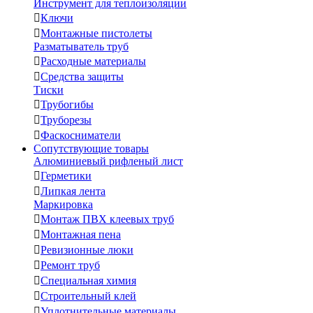
Инструмент для теплоизоляции

Ключи

Монтажные пистолеты
Разматыватель труб

Расходные материалы

Средства защиты
Тиски

Трубогибы

Труборезы

Фаскосниматели
Сопутствующие товары
Алюминиевый рифленый лист

Герметики

Липкая лента
Маркировка

Монтаж ПВХ клеевых труб

Монтажная пена

Ревизионные люки

Ремонт труб

Специальная химия

Строительный клей

Уплотнительные материалы