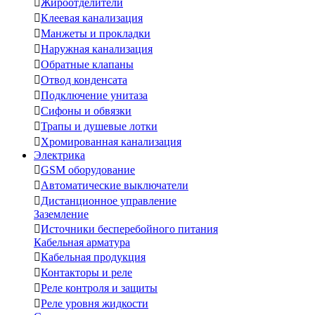

Жироотделители

Клеевая канализация

Манжеты и прокладки

Наружная канализация

Обратные клапаны

Отвод конденсата

Подключение унитаза

Сифоны и обвязки

Трапы и душевые лотки

Хромированная канализация
Электрика

GSM оборудование

Автоматические выключатели

Дистанционное управление
Заземление

Источники бесперебойного питания
Кабельная арматура

Кабельная продукция

Контакторы и реле

Реле контроля и защиты

Реле уровня жидкости