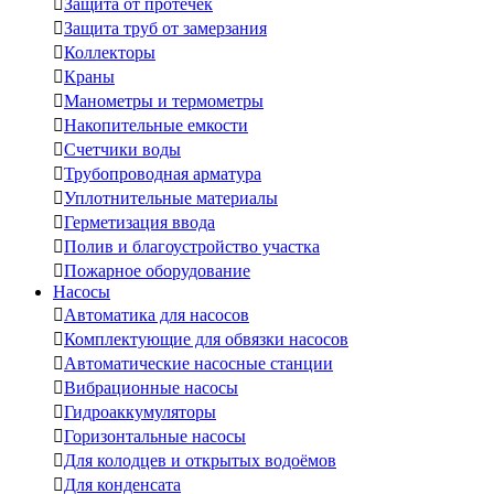

Защита от протечек

Защита труб от замерзания

Коллекторы

Краны

Манометры и термометры

Накопительные емкости

Счетчики воды

Трубопроводная арматура

Уплотнительные материалы

Герметизация ввода

Полив и благоустройство участка

Пожарное оборудование
Насосы

Автоматика для насосов

Комплектующие для обвязки насосов

Автоматические насосные станции

Вибрационные насосы

Гидроаккумуляторы

Горизонтальные насосы

Для колодцев и открытых водоёмов

Для конденсата