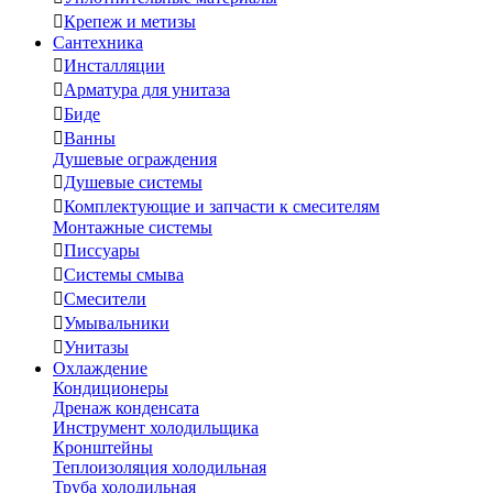

Крепеж и метизы
Сантехника

Инсталляции

Арматура для унитаза

Биде

Ванны
Душевые ограждения

Душевые системы

Комплектующие и запчасти к смесителям
Монтажные системы

Писсуары

Системы смыва

Смесители

Умывальники

Унитазы
Охлаждение
Кондиционеры
Дренаж конденсата
Инструмент холодильщика
Кронштейны
Теплоизоляция холодильная
Труба холодильная