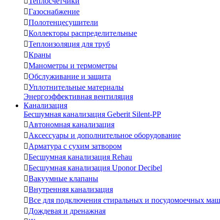

Теплосчетчики

Газоснабжение

Полотенцесушители

Коллекторы распределительные

Теплоизоляция для труб

Краны

Манометры и термометры

Обслуживание и защита

Уплотнительные материалы
Энергоэффективная вентиляция
Канализация
Бесшумная канализация Geberit Silent-PP

Автономная канализация

Аксессуары и дополнительное оборудование

Арматура с сухим затвором

Бесшумная канализация Rehau

Бесшумная канализация Uponor Decibel

Вакуумные клапаны

Внутренняя канализация

Все для подключения стиральных и посудомоечных ма

Дождевая и дренажная