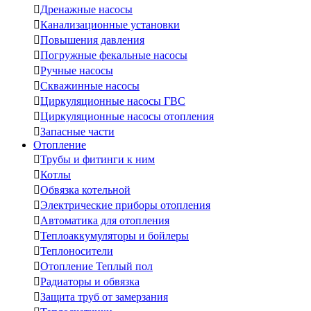

Дренажные насосы

Канализационные установки

Повышения давления

Погружные фекальные насосы

Ручные насосы

Скважинные насосы

Циркуляционные насосы ГВС

Циркуляционные насосы отопления

Запасные части
Отопление

Трубы и фитинги к ним

Котлы

Обвязка котельной

Электрические приборы отопления

Автоматика для отопления

Теплоаккумуляторы и бойлеры

Теплоносители

Отопление Теплый пол

Радиаторы и обвязка

Защита труб от замерзания