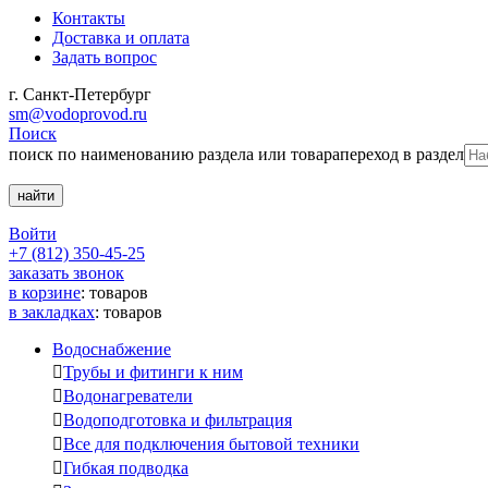
Контакты
Доставка и оплата
Задать вопрос
г. Санкт-Петербург
sm@vodoprovod.ru
Поиск
поиск по наименованию раздела или товара
переход в раздел
Войти
+7 (812) 350-45-25
заказать звонок
в корзине
:
товаров
в закладках
:
товаров
Водоснабжение

Трубы и фитинги к ним

Водонагреватели

Водоподготовка и фильтрация

Все для подключения бытовой техники

Гибкая подводка