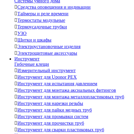
Системы умного дома

Средства оповещения и индикации

Таймеры и реле времени

Термостаты модульные

Термоусадочные трубки

УЗО

Щитки и шкафы

Электроустановочные изделия

Электрощитовые аксессуары
Инструмент
Гибочные клещи

Измерительный инструмент

Инструмент для Uponor PEX

Инструмент для испытания давлением

Инструмент для монтажа аксиальных фитингов

Инструмент для монтажа металлопластиковых труб

Инструмент для нарезки резьбы

Инструмент для пайки медных труб

Инструмент для промывки систем

Инструмент для прочистки труб

Инструмент для сварки пластиковых труб