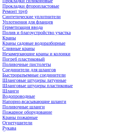
Прокладки силиконовые
Прокладки фторопластовые
Ремонт труб
Синтетические уплотнители
Уплотнения для фланцев
Герметизация ввода
Полив и благоустройство участка
Краны
Краны садовые водоразборные
Сливные краны
Незамерзающие краны и колонки
Погреб пластиковый
Поливочные пистолеты
Соединители для шлангов
Быстроразъемные соединители
Шланговые штуцеры латунные
Шланговые штуцеры пластиковые
Шланги
Водопроводные
Напорно-всасывающие шланги
Поливочные шланги
Пожарное оборудование
Краны пожарные
Огнетушители
Рукава