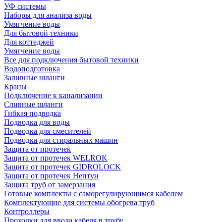
УФ системы
Наборы для анализа воды
Умягчение воды
Для бытовой техники
Для коттеджей
Умягчение воды
Все для подключения бытовой техники
Водоподготовка
Заливные шланги
Краны
Подключение к канализации
Сливные шланги
Гибкая подводка
Подводка для воды
Подводка для смесителей
Подводка для стиральных машин
Защита от протечек
Защита от протечек WELROK
Защита от протечек GIDROLOCK
Защита от протечек Нептун
Защита труб от замерзания
Готовые комплекты с саморегулирующимся кабелем
Комплектующие для системы обогрева труб
Контроллеры
Проходки для ввода кабеля в трубу