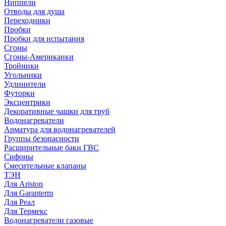
Ниппели
Отводы для душа
Переходники
Пробки
Пробки для испытания
Сгоны
Сгоны-Американки
Тройники
Угольники
Удлинители
Футорки
Эксцентрики
Декоративные чашки для труб
Водонагреватели
Арматура для водонагревателей
Группы безопасности
Расширительные баки ГВС
Сифоны
Смесительные клапаны
ТЭН
Для Ariston
Для Garanterm
Для Реал
Для Термекс
Водонагреватели газовые