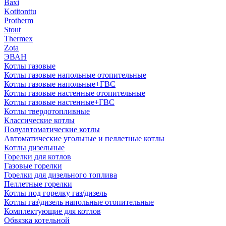
Baxi
Kotitonttu
Protherm
Stout
Thermex
Zota
ЭВАН
Котлы газовые
Котлы газовые напольные отопительные
Котлы газовые напольные+ГВС
Котлы газовые настенные отопительные
Котлы газовые настенные+ГВС
Котлы твердотопливные
Классические котлы
Полуавтоматические котлы
Автоматические угольные и пеллетные котлы
Котлы дизельные
Горелки для котлов
Газовые горелки
Горелки для дизельного топлива
Пеллетные горелки
Котлы под горелку газ/дизель
Котлы газ\дизель напольные отопительные
Комплектующие для котлов
Обвязка котельной