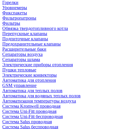
Горелки
Уровнемеры
Фикспакеты
Фильтропатроны
Фильтры
Обвязка твердотопливного котла
Перепускные клапаны
Подпиточные клапаны
Предохранительные клапаны
Расширительные баки
Сепараторы воздуха
Сепараторы шлама
Электрические приборы отопления
Пушки тепловые
Электрические конвекторы
Автоматика для отопления
GSM управление
Автоматика для теплых полов
Автоматика для водяных теплых полов
Автоматизация температуры воздуха
Система Kromwell проводная
Система Uni-Fitt проводная
Система Uni-Fitt беспроводная
Система Salus проводная
Система Salus беспроводная