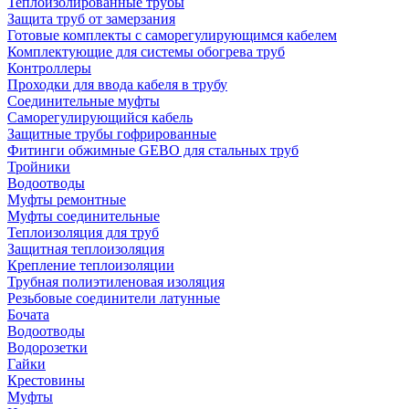
Теплоизолированные трубы
Защита труб от замерзания
Готовые комплекты с саморегулирующимся кабелем
Комплектующие для системы обогрева труб
Контроллеры
Проходки для ввода кабеля в трубу
Соединительные муфты
Саморегулирующийся кабель
Защитные трубы гофрированные
Фитинги обжимные GEBO для стальных труб
Тройники
Водоотводы
Муфты ремонтные
Муфты соединительные
Теплоизоляция для труб
Защитная теплоизоляция
Крепление теплоизоляции
Трубная полиэтиленовая изоляция
Резьбовые соединители латунные
Бочата
Водоотводы
Водорозетки
Гайки
Крестовины
Муфты