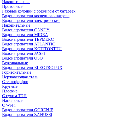
Накопительные
Проточные
Газовые колонки с розжигом от батареек
Водонагреватели косвенного нагрева
Водонагреватели электрические
Накопительные
Водонагреватели CANDY
Водонагреватели MIDEA
Водонагреватели ТЕРМЕКС
Водонагреватели ATLANTIC
Водонагреватели KOTITONTTU
Водонагреватели JASPI
Водонагреватели OSO
Вертикальные
Водонагреватели ELECTROLUX
Горизонтальные
Нержавеющая сталь
Стеклофарфор
Круглые
Плоские
С сухим ТЭН
Напольные
С Wi-Fi
Водонагреватели GORENJE
Водонагреватели ZANUSSI