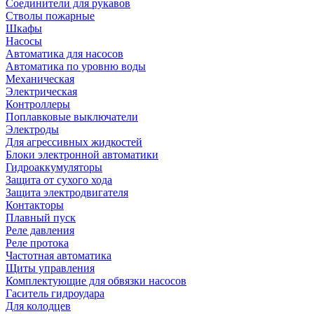
Соединители для рукавов
Стволы пожарные
Шкафы
Насосы
Автоматика для насосов
Автоматика по уровню воды
Механическая
Электрическая
Контроллеры
Поплавковые выключатели
Электроды
Для агрессивных жидкостей
Блоки электронной автоматики
Гидроаккумуляторы
Защита от сухого хода
Защита электродвигателя
Контакторы
Плавный пуск
Реле давления
Реле протока
Частотная автоматика
Щиты управления
Комплектующие для обвязки насосов
Гаситель гидроудара
Для колодцев