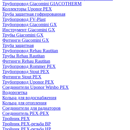
Трубопровод Giacomini GIACOTHERM
Коллекторы Uponor PEX
Труба защитная гофрированная
Трубопровод FV-Plast
Трубопровод Giacomini GX
Инструмент Giacomini GX
Трубы Giacomini GX
Фитинги Giacomini GX
Труба защитная
Трубопровод Rehau Rautitan
Трубы Rehau Rautitan
Фитинги Rehau Rautitan
Трубопровод Rommer PEX
Трубопровод Stout PEX
Фитинги Stout PEX
Трубопровод Uponor PEX
Соединители Uponor Wirsbo PEX
Водорозетка
Кольца для водоснабжения
Кольца для отопления
Соединители для радиаторов
Соединитель PEX-PEX
Тройник PEX
Тройник PEX-резьба ВР
Тройник PEX-резьба НР