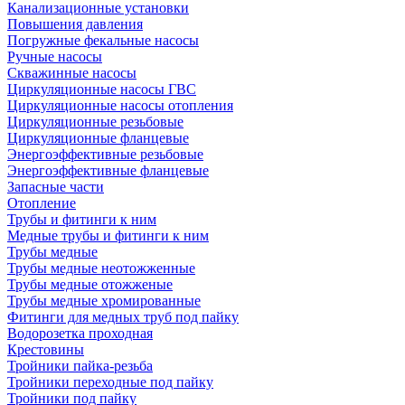
Канализационные установки
Повышения давления
Погружные фекальные насосы
Ручные насосы
Скважинные насосы
Циркуляционные насосы ГВС
Циркуляционные насосы отопления
Циркуляционные резьбовые
Циркуляционные фланцевые
Энергоэффективные резьбовые
Энергоэффективные фланцевые
Запасные части
Отопление
Трубы и фитинги к ним
Медные трубы и фитинги к ним
Трубы медные
Трубы медные неотожженные
Трубы медные отожженые
Трубы медные хромированные
Фитинги для медных труб под пайку
Водорозетка проходная
Крестовины
Тройники пайка-резьба
Тройники переходные под пайку
Тройники под пайку