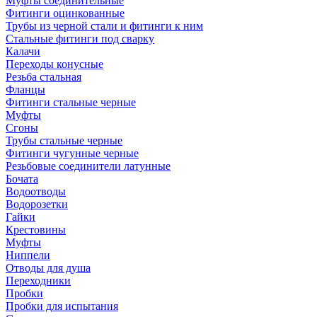
Муфты соединительные
Фитинги оцинкованные
Трубы из черной стали и фитинги к ним
Стальные фитинги под сварку
Калачи
Переходы конусные
Резьба стальная
Фланцы
Фитинги стальные черные
Муфты
Сгоны
Трубы стальные черные
Фитинги чугунные черные
Резьбовые соединители латунные
Бочата
Водоотводы
Водорозетки
Гайки
Крестовины
Муфты
Ниппели
Отводы для душа
Переходники
Пробки
Пробки для испытания