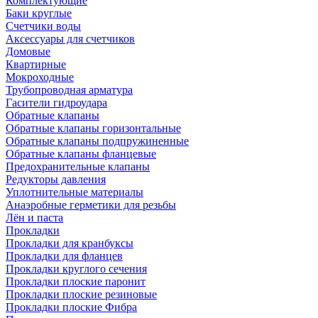
Комплектующие
Баки круглые
Счетчики воды
Аксессуары для счетчиков
Домовые
Квартирные
Мокроходные
Трубопроводная арматура
Гасители гидроудара
Обратные клапаны
Обратные клапаны горизонтальные
Обратные клапаны подпружиненные
Обратные клапаны фланцевые
Предохранительные клапаны
Редукторы давления
Уплотнительные материалы
Анаэробные герметики для резьбы
Лён и паста
Прокладки
Прокладки для кранбуксы
Прокладки для фланцев
Прокладки круглого сечения
Прокладки плоские паронит
Прокладки плоские резиновые
Прокладки плоские Фибра