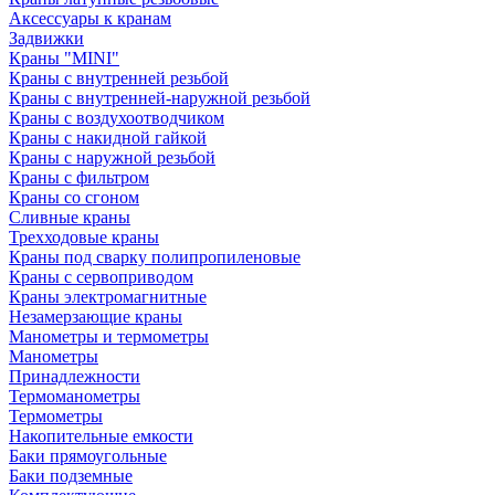
Аксессуары к кранам
Задвижки
Краны "MINI"
Краны с внутренней резьбой
Краны с внутренней-наружной резьбой
Краны с воздухоотводчиком
Краны с накидной гайкой
Краны с наружной резьбой
Краны с фильтром
Краны со сгоном
Сливные краны
Трехходовые краны
Краны под сварку полипропиленовые
Краны с сервоприводом
Краны электромагнитные
Незамерзающие краны
Манометры и термометры
Манометры
Принадлежности
Термоманометры
Термометры
Накопительные емкости
Баки прямоугольные
Баки подземные