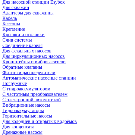
Для насосной станции Esybox
Для скважин
Адаптеры для скважины
Кабель
Кессоны
Крепление
Крышки и оголовки
Слив системы
Соединение кабеля
Для фекальных насосов
Для циркуляционных насосов
Кронштейны и виброгасители
Обратные клапаны
Фитинги распределители
Автоматические насосные станции
Погружные
С гидроаккумулятором
С частотным преобразователем
С электронной автоматикой
Вибрационные насосы
Гидроаккумуляторы
Горизонтальные насосы
Для колодцев и открытых водоёмов
Для конденсата
Дренажные насосы