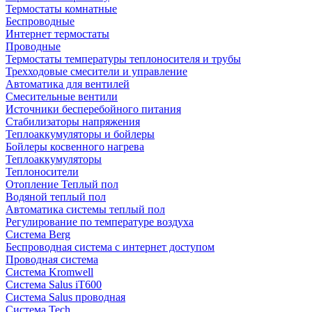
Термостаты комнатные
Беспроводные
Интернет термостаты
Проводные
Термостаты температуры теплоносителя и трубы
Трехходовые смесители и управление
Автоматика для вентилей
Смесительные вентили
Источники бесперебойного питания
Стабилизаторы напряжения
Теплоаккумуляторы и бойлеры
Бойлеры косвенного нагрева
Теплоаккумуляторы
Теплоносители
Отопление Теплый пол
Водяной теплый пол
Автоматика системы теплый пол
Регулирование по температуре воздуха
Система Berg
Беспроводная система с интернет доступом
Проводная система
Система Kromwell
Система Salus iT600
Система Salus проводная
Система Tech