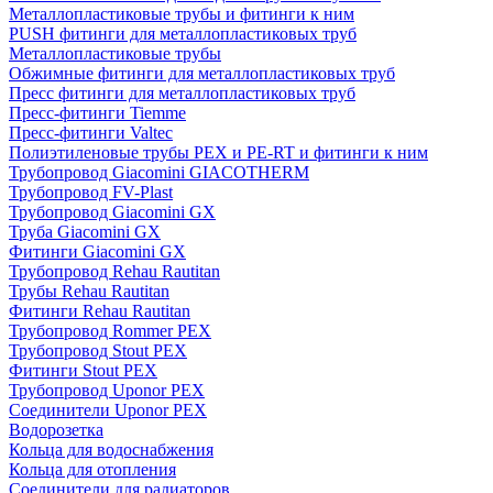
Металлопластиковые трубы и фитинги к ним
PUSH фитинги для металлопластиковых труб
Металлопластиковые трубы
Обжимные фитинги для металлопластиковых труб
Пресс фитинги для металлопластиковых труб
Пресс-фитинги Tiemme
Пресс-фитинги Valtec
Полиэтиленовые трубы PEX и PE-RT и фитинги к ним
Трубопровод Giacomini GIACOTHERM
Трубопровод FV-Plast
Трубопровод Giacomini GX
Труба Giacomini GX
Фитинги Giacomini GX
Трубопровод Rehau Rautitan
Трубы Rehau Rautitan
Фитинги Rehau Rautitan
Трубопровод Rommer PEX
Трубопровод Stout PEX
Фитинги Stout PEX
Трубопровод Uponor PEX
Соединители Uponor PEX
Водорозетка
Кольца для водоснабжения
Кольца для отопления
Соединители для радиаторов