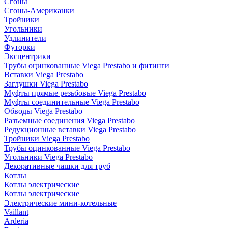
Сгоны
Сгоны-Американки
Тройники
Угольники
Удлинители
Футорки
Эксцентрики
Трубы оцинкованные Viega Prestabo и фитинги
Вставки Viega Prestabo
Заглушки Viega Prestabo
Муфты прямые резьбовые Viega Prestabo
Муфты соединительные Viega Prestabo
Обводы Viega Prestabo
Разъемные соединения Viega Prestabo
Редукционные вставки Viega Prestabo
Тройники Viega Prestabo
Трубы оцинкованные Viega Prestabo
Угольники Viega Prestabo
Декоративные чашки для труб
Котлы
Котлы электрические
Котлы электрические
Электрические мини-котельные
Vaillant
Arderia