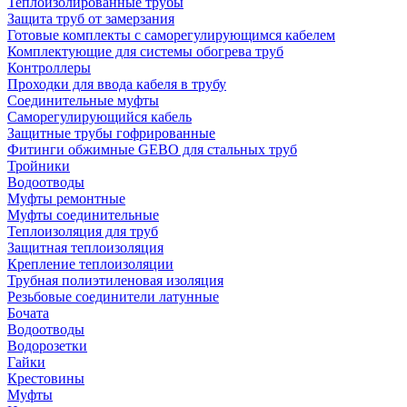
Теплоизолированные трубы
Защита труб от замерзания
Готовые комплекты с саморегулирующимся кабелем
Комплектующие для системы обогрева труб
Контроллеры
Проходки для ввода кабеля в трубу
Соединительные муфты
Саморегулирующийся кабель
Защитные трубы гофрированные
Фитинги обжимные GEBO для стальных труб
Тройники
Водоотводы
Муфты ремонтные
Муфты соединительные
Теплоизоляция для труб
Защитная теплоизоляция
Крепление теплоизоляции
Трубная полиэтиленовая изоляция
Резьбовые соединители латунные
Бочата
Водоотводы
Водорозетки
Гайки
Крестовины
Муфты