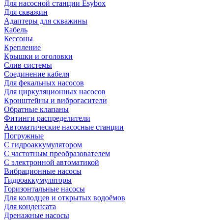
Для насосной станции Esybox
Для скважин
Адаптеры для скважины
Кабель
Кессоны
Крепление
Крышки и оголовки
Слив системы
Соединение кабеля
Для фекальных насосов
Для циркуляционных насосов
Кронштейны и виброгасители
Обратные клапаны
Фитинги распределители
Автоматические насосные станции
Погружные
С гидроаккумулятором
С частотным преобразователем
С электронной автоматикой
Вибрационные насосы
Гидроаккумуляторы
Горизонтальные насосы
Для колодцев и открытых водоёмов
Для конденсата
Дренажные насосы