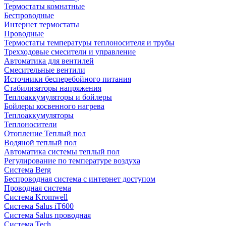
Термостаты комнатные
Беспроводные
Интернет термостаты
Проводные
Термостаты температуры теплоносителя и трубы
Трехходовые смесители и управление
Автоматика для вентилей
Смесительные вентили
Источники бесперебойного питания
Стабилизаторы напряжения
Теплоаккумуляторы и бойлеры
Бойлеры косвенного нагрева
Теплоаккумуляторы
Теплоносители
Отопление Теплый пол
Водяной теплый пол
Автоматика системы теплый пол
Регулирование по температуре воздуха
Система Berg
Беспроводная система с интернет доступом
Проводная система
Система Kromwell
Система Salus iT600
Система Salus проводная
Система Tech