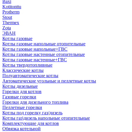
Baxi
Kotitonttu
Protherm
Stout
Thermex
Zota
ЭВАН
Котлы газовые
Котлы газовые напольные отопительные
Котлы газовые напольные+ГВС
Котлы газовые настенные отопительные
Котлы газовые настенные+ГВС
Котлы твердотопливные
Классические котлы
Полуавтоматические котлы
Автоматические угольные и пеллетные котлы
Котлы дизельные
Горелки для котлов
Газовые горелки
Горелки для дизельного топлива
Пеллетные горелки
Котлы под горелку газ/дизель
Котлы газ\дизель напольные отопительные
Комплектующие для котлов
Обвязка котельной