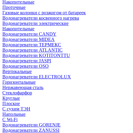
Накопительные
Проточные
Газовые колонки с розжигом от батареек
Водонагреватели косвенного нагрева
Водонагреватели электрические
Накопительные
Водонагреватели CANDY
Водонагреватели MIDEA
Водонагреватели ТЕРМЕКС
Водонагреватели ATLANTIC
Водонагреватели KOTITONTTU
Водонагреватели JASPI
Водонагреватели OSO
Вертикальные
Водонагреватели ELECTROLUX
Горизонтальные
Нержавеющая сталь
Стеклофарфор
Круглые
Плоские
С сухим ТЭН
Напольные
С Wi-Fi
Водонагреватели GORENJE
Водонагреватели ZANUSSI