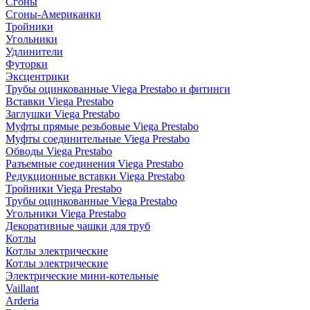
Сгоны
Сгоны-Американки
Тройники
Угольники
Удлинители
Футорки
Эксцентрики
Трубы оцинкованные Viega Prestabo и фитинги
Вставки Viega Prestabo
Заглушки Viega Prestabo
Муфты прямые резьбовые Viega Prestabo
Муфты соединительные Viega Prestabo
Обводы Viega Prestabo
Разъемные соединения Viega Prestabo
Редукционные вставки Viega Prestabo
Тройники Viega Prestabo
Трубы оцинкованные Viega Prestabo
Угольники Viega Prestabo
Декоративные чашки для труб
Котлы
Котлы электрические
Котлы электрические
Электрические мини-котельные
Vaillant
Arderia