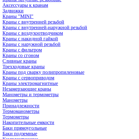
Аксессуары к кранам
Задвижки
Краны "MINI"
Краны с внутренней резьбой
Краны с внутренней-наружной резьбой
Краны с воздухоотводчиком
Краны с накидной гайкой
Краны с наружной резьбой
Краны с фильтром
Краны со сгоном
Сливные краны
Трехходовые краны
Краны под сварку полипропиленовые
Краны с сервоприводом
Краны электромагнитные
Незамерзающие краны
Манометры и термометры
Манометры
Принадлежности
Термоманометры
Термометры
Накопительные емкости
Баки прямоугольные
Баки подземные