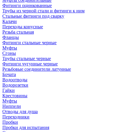
Муфты соединительные
Фитинги оцинкованные
Трубы из черной стали и фитинги к ним
Стальные фитинги под сварку
Калачи
Переходы конусные
Резьба стальная
Фланцы
Фитинги стальные черные
Муфты
Сгоны
Трубы стальные черные
Фитинги чугунные черные
Резьбовые соединители латунные
Бочата
Водоотводы
Водорозетки
Гайки
Крестовины
Муфты
Ниппели
Отводы для душа
Переходники
Пробки
Пробки для испытания