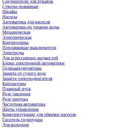
Соединители для рукавов
Стволы пожарные
Шкафы
Насосы
Автоматика для насосов
Автоматика по уровню воды
Механическая
Электрическая
Контроллеры
Поплавковые выключатели
Электроды
Для агрессивных жидкостей
Блоки электронной автоматики
Гидроаккумуляторы
Защита от сухого хода
Защита электродвигателя
Контакторы
Плавный пуск
Реле давления
Реле протока
Частотная автоматика
Щиты управления
Комплектующие для обвязки насосов
Гаситель гидроудара
Для колодцев