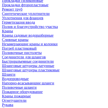
Прокладки силиконовые
Прокладки фторопластовые
Ремонт труб
Синтетические уплотнители
Уплотнения для фланцев
Герметизация ввода
Полив и благоустройство участка
Краны
Краны садовые водоразборные
Сливные краны
Незамерзающие краны и колонки
Погреб пластиковый
Поливочные пистолеты
Соединители для шлангов
Быстроразъемные соединители
Шланговые штуцеры латунные
Шланговые штуцеры пластиковые
Шланги
Водопроводные
Напорно-всасывающие шланги
Поливочные шланги
Пожарное оборудование
Краны пожарные
Огнетушители
Рукава