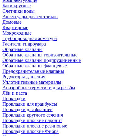
Комплектующие
Баки круглые
Счетчики воды
Аксессуары для счетчиков
Домовые
Квартирные
Мокроходные
Трубопроводная арматура
Гасители гидроудара
Обратные клапаны
Обратные клапаны горизонтальные
Обратные клапаны подпружиненные
Обратные клапаны фланцевые
Предохранительные клапаны
Редукторы давления
Уплотнительные материалы
Анаэробные герметики для резьбы
Лён и паста
Прокладки
Прокладки для кранбуксы
Прокладки для фланцев
Прокладки круглого сечения
Прокладки плоские паронит
Прокладки плоские резиновые
Прокладки плоские Фибра