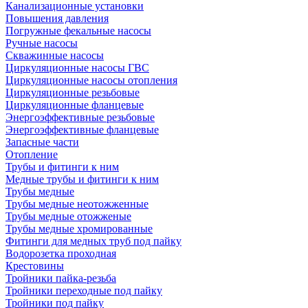
Канализационные установки
Повышения давления
Погружные фекальные насосы
Ручные насосы
Скважинные насосы
Циркуляционные насосы ГВС
Циркуляционные насосы отопления
Циркуляционные резьбовые
Циркуляционные фланцевые
Энергоэффективные резьбовые
Энергоэффективные фланцевые
Запасные части
Отопление
Трубы и фитинги к ним
Медные трубы и фитинги к ним
Трубы медные
Трубы медные неотожженные
Трубы медные отожженые
Трубы медные хромированные
Фитинги для медных труб под пайку
Водорозетка проходная
Крестовины
Тройники пайка-резьба
Тройники переходные под пайку
Тройники под пайку