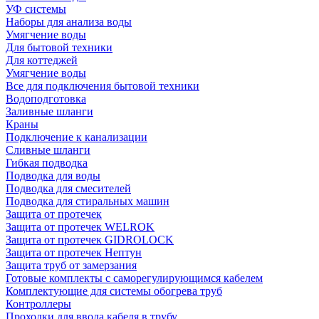
УФ системы
Наборы для анализа воды
Умягчение воды
Для бытовой техники
Для коттеджей
Умягчение воды
Все для подключения бытовой техники
Водоподготовка
Заливные шланги
Краны
Подключение к канализации
Сливные шланги
Гибкая подводка
Подводка для воды
Подводка для смесителей
Подводка для стиральных машин
Защита от протечек
Защита от протечек WELROK
Защита от протечек GIDROLOCK
Защита от протечек Нептун
Защита труб от замерзания
Готовые комплекты с саморегулирующимся кабелем
Комплектующие для системы обогрева труб
Контроллеры
Проходки для ввода кабеля в трубу