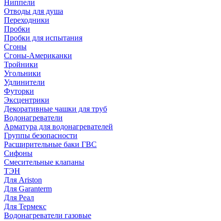
Ниппели
Отводы для душа
Переходники
Пробки
Пробки для испытания
Сгоны
Сгоны-Американки
Тройники
Угольники
Удлинители
Футорки
Эксцентрики
Декоративные чашки для труб
Водонагреватели
Арматура для водонагревателей
Группы безопасности
Расширительные баки ГВС
Сифоны
Смесительные клапаны
ТЭН
Для Ariston
Для Garanterm
Для Реал
Для Термекс
Водонагреватели газовые