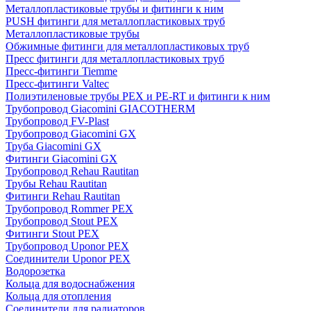
Металлопластиковые трубы и фитинги к ним
PUSH фитинги для металлопластиковых труб
Металлопластиковые трубы
Обжимные фитинги для металлопластиковых труб
Пресс фитинги для металлопластиковых труб
Пресс-фитинги Tiemme
Пресс-фитинги Valtec
Полиэтиленовые трубы PEX и PE-RT и фитинги к ним
Трубопровод Giacomini GIACOTHERM
Трубопровод FV-Plast
Трубопровод Giacomini GX
Труба Giacomini GX
Фитинги Giacomini GX
Трубопровод Rehau Rautitan
Трубы Rehau Rautitan
Фитинги Rehau Rautitan
Трубопровод Rommer PEX
Трубопровод Stout PEX
Фитинги Stout PEX
Трубопровод Uponor PEX
Соединители Uponor PEX
Водорозетка
Кольца для водоснабжения
Кольца для отопления
Соединители для радиаторов