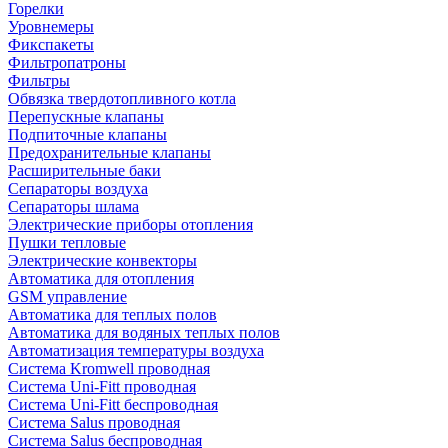
Горелки
Уровнемеры
Фикспакеты
Фильтропатроны
Фильтры
Обвязка твердотопливного котла
Перепускные клапаны
Подпиточные клапаны
Предохранительные клапаны
Расширительные баки
Сепараторы воздуха
Сепараторы шлама
Электрические приборы отопления
Пушки тепловые
Электрические конвекторы
Автоматика для отопления
GSM управление
Автоматика для теплых полов
Автоматика для водяных теплых полов
Автоматизация температуры воздуха
Система Kromwell проводная
Система Uni-Fitt проводная
Система Uni-Fitt беспроводная
Система Salus проводная
Система Salus беспроводная