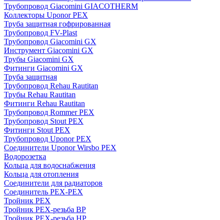
Трубопровод Giacomini GIACOTHERM
Коллекторы Uponor PEX
Труба защитная гофрированная
Трубопровод FV-Plast
Трубопровод Giacomini GX
Инструмент Giacomini GX
Трубы Giacomini GX
Фитинги Giacomini GX
Труба защитная
Трубопровод Rehau Rautitan
Трубы Rehau Rautitan
Фитинги Rehau Rautitan
Трубопровод Rommer PEX
Трубопровод Stout PEX
Фитинги Stout PEX
Трубопровод Uponor PEX
Соединители Uponor Wirsbo PEX
Водорозетка
Кольца для водоснабжения
Кольца для отопления
Соединители для радиаторов
Соединитель PEX-PEX
Тройник PEX
Тройник PEX-резьба ВР
Тройник PEX-резьба НР