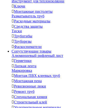
Инструмент для теплоизоляции

Ключи

Монтажные пистолеты
Разматыватель труб

Расходные материалы

Средства защиты
Тиски

Трубогибы

Труборезы

Фаскосниматели
Сопутствующие товары
Алюминиевый рифленый лист

Герметики

Липкая лента
Маркировка

Монтаж ПВХ клеевых труб

Монтажная пена

Ревизионные люки

Ремонт труб

Специальная химия

Строительный клей

Уплотнительные материалы