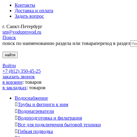
Контакты
Доставка и оплата
Задать вопрос
г. Санкт-Петербург
sm@vodoprovod.ru
Поиск
поиск по наименованию раздела или товара
переход в раздел
Войти
+7 (812) 350-45-25
заказать звонок
в корзине
:
товаров
в закладках
:
товаров
Водоснабжение

Трубы и фитинги к ним

Водонагреватели

Водоподготовка и фильтрация

Все для подключения бытовой техники

Гибкая подводка