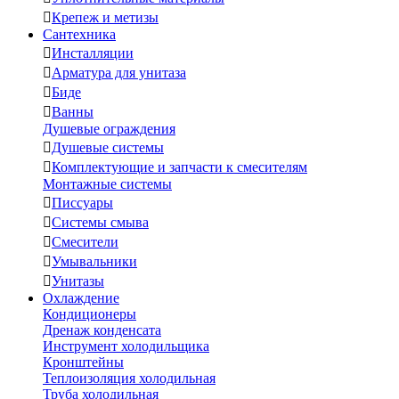

Крепеж и метизы
Сантехника

Инсталляции

Арматура для унитаза

Биде

Ванны
Душевые ограждения

Душевые системы

Комплектующие и запчасти к смесителям
Монтажные системы

Писсуары

Системы смыва

Смесители

Умывальники

Унитазы
Охлаждение
Кондиционеры
Дренаж конденсата
Инструмент холодильщика
Кронштейны
Теплоизоляция холодильная
Труба холодильная