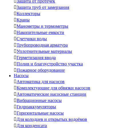

Защита от протечек

Защита труб от замерзания

Коллекторы

Краны

Манометры и термометры

Накопительные емкости

Счетчики воды

Трубопроводная арматура

Уплотнительные материалы

Герметизация ввода

Полив и благоустройство участка

Пожарное оборудование
Насосы

Автоматика для насосов

Комплектующие для обвязки насосов

Автоматические насосные станции

Вибрационные насосы

Гидроаккумуляторы

Горизонтальные насосы

Для колодцев и открытых водоёмов

Для конденсата