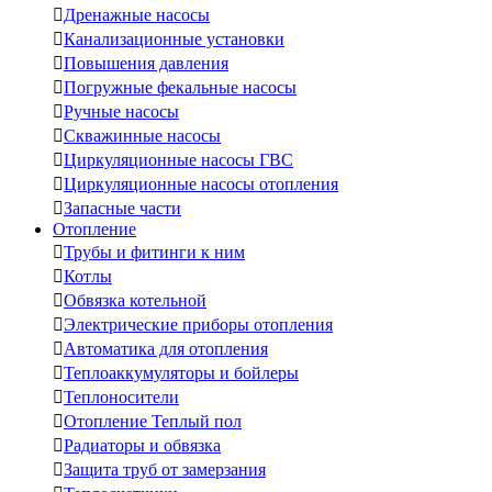

Дренажные насосы

Канализационные установки

Повышения давления

Погружные фекальные насосы

Ручные насосы

Скважинные насосы

Циркуляционные насосы ГВС

Циркуляционные насосы отопления

Запасные части
Отопление

Трубы и фитинги к ним

Котлы

Обвязка котельной

Электрические приборы отопления

Автоматика для отопления

Теплоаккумуляторы и бойлеры

Теплоносители

Отопление Теплый пол

Радиаторы и обвязка

Защита труб от замерзания