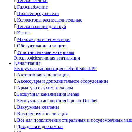

Теплосчетчики

Газоснабжение

Полотенцесушители

Коллекторы распределительные

Теплоизоляция для труб

Краны

Манометры и термометры

Обслуживание и защита

Уплотнительные материалы
Энергоэффективная вентиляция
Канализация
Бесшумная канализация Geberit Silent-PP

Автономная канализация

Аксессуары и дополнительное оборудование

Арматура с сухим затвором

Бесшумная канализация Rehau

Бесшумная канализация Uponor Decibel

Вакуумные клапаны

Внутренняя канализация

Все для подключения стиральных и посудомоечных ма

Дождевая и дренажная