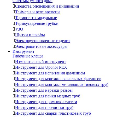
Системы умного дома

Средства оповещения и индикации

Таймеры и реле времени

Термостаты модульные

Термоусадочные трубки

УЗО

Щитки и шкафы

Электроустановочные изделия

Электрощитовые аксессуары
Инструмент
Гибочные клещи

Измерительный инструмент

Инструмент для Uponor PEX

Инструмент для испытания давлением

Инструмент для монтажа аксиальных фитингов

Инструмент для монтажа металлопластиковых труб

Инструмент для нарезки резьбы

Инструмент для пайки медных труб

Инструмент для промывки систем

Инструмент для прочистки труб

Инструмент для сварки пластиковых труб