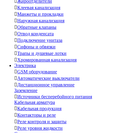

Жироотделители

Клеевая канализация

Манжеты и прокладки

Наружная канализация

Обратные клапаны

Отвод конденсата

Подключение унитаза

Сифоны и обвязки

Трапы и душевые лотки

Хромированная канализация
Электрика

GSM оборудование

Автоматические выключатели

Дистанционное управление
Заземление

Источники бесперебойного питания
Кабельная арматура

Кабельная продукция

Контакторы и реле

Реле контроля и защиты

Реле уровня жидкости