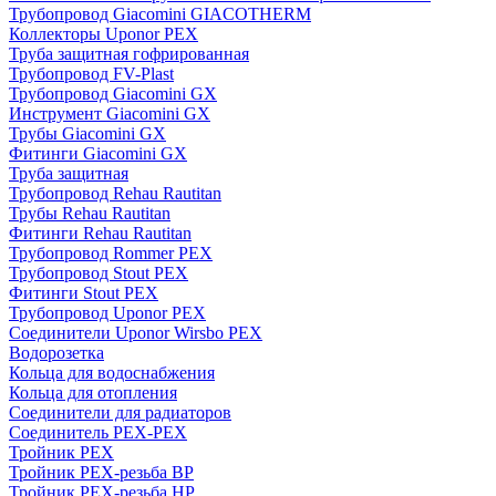
Трубопровод Giacomini GIACOTHERM
Коллекторы Uponor PEX
Труба защитная гофрированная
Трубопровод FV-Plast
Трубопровод Giacomini GX
Инструмент Giacomini GX
Трубы Giacomini GX
Фитинги Giacomini GX
Труба защитная
Трубопровод Rehau Rautitan
Трубы Rehau Rautitan
Фитинги Rehau Rautitan
Трубопровод Rommer PEX
Трубопровод Stout PEX
Фитинги Stout PEX
Трубопровод Uponor PEX
Соединители Uponor Wirsbo PEX
Водорозетка
Кольца для водоснабжения
Кольца для отопления
Соединители для радиаторов
Соединитель PEX-PEX
Тройник PEX
Тройник PEX-резьба ВР
Тройник PEX-резьба НР