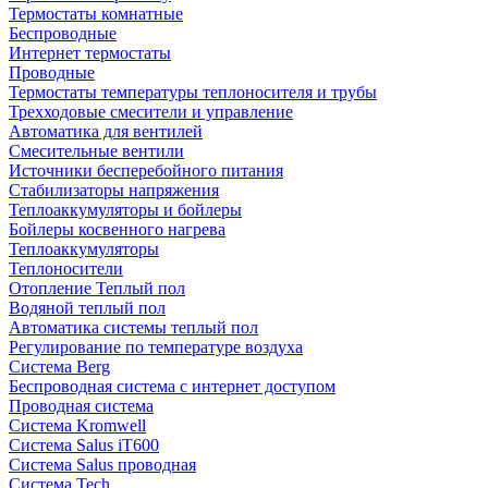
Термостаты комнатные
Беспроводные
Интернет термостаты
Проводные
Термостаты температуры теплоносителя и трубы
Трехходовые смесители и управление
Автоматика для вентилей
Смесительные вентили
Источники бесперебойного питания
Стабилизаторы напряжения
Теплоаккумуляторы и бойлеры
Бойлеры косвенного нагрева
Теплоаккумуляторы
Теплоносители
Отопление Теплый пол
Водяной теплый пол
Автоматика системы теплый пол
Регулирование по температуре воздуха
Система Berg
Беспроводная система с интернет доступом
Проводная система
Система Kromwell
Система Salus iT600
Система Salus проводная
Система Tech