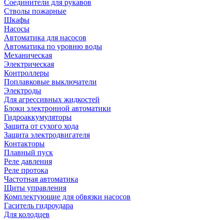
Соединители для рукавов
Стволы пожарные
Шкафы
Насосы
Автоматика для насосов
Автоматика по уровню воды
Механическая
Электрическая
Контроллеры
Поплавковые выключатели
Электроды
Для агрессивных жидкостей
Блоки электронной автоматики
Гидроаккумуляторы
Защита от сухого хода
Защита электродвигателя
Контакторы
Плавный пуск
Реле давления
Реле протока
Частотная автоматика
Щиты управления
Комплектующие для обвязки насосов
Гаситель гидроудара
Для колодцев