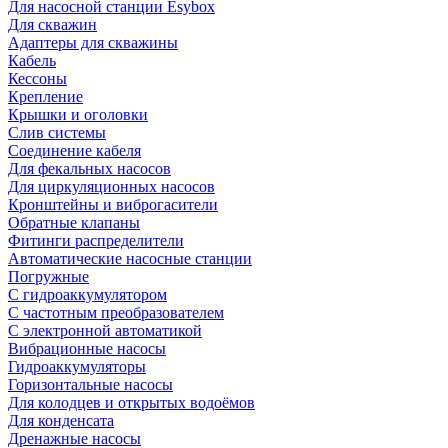
Для насосной станции Esybox
Для скважин
Адаптеры для скважины
Кабель
Кессоны
Крепление
Крышки и оголовки
Слив системы
Соединение кабеля
Для фекальных насосов
Для циркуляционных насосов
Кронштейны и виброгасители
Обратные клапаны
Фитинги распределители
Автоматические насосные станции
Погружные
С гидроаккумулятором
С частотным преобразователем
С электронной автоматикой
Вибрационные насосы
Гидроаккумуляторы
Горизонтальные насосы
Для колодцев и открытых водоёмов
Для конденсата
Дренажные насосы