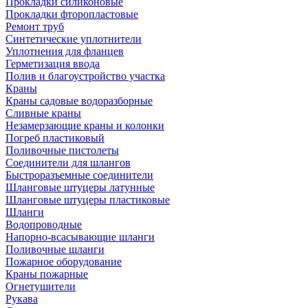
Прокладки силиконовые
Прокладки фторопластовые
Ремонт труб
Синтетические уплотнители
Уплотнения для фланцев
Герметизация ввода
Полив и благоустройство участка
Краны
Краны садовые водоразборные
Сливные краны
Незамерзающие краны и колонки
Погреб пластиковый
Поливочные пистолеты
Соединители для шлангов
Быстроразъемные соединители
Шланговые штуцеры латунные
Шланговые штуцеры пластиковые
Шланги
Водопроводные
Напорно-всасывающие шланги
Поливочные шланги
Пожарное оборудование
Краны пожарные
Огнетушители
Рукава