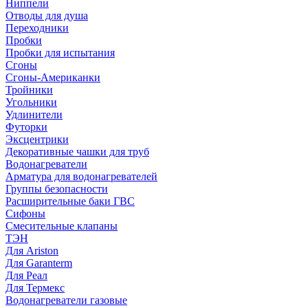
Ниппели
Отводы для душа
Переходники
Пробки
Пробки для испытания
Сгоны
Сгоны-Американки
Тройники
Угольники
Удлинители
Футорки
Эксцентрики
Декоративные чашки для труб
Водонагреватели
Арматура для водонагревателей
Группы безопасности
Расширительные баки ГВС
Сифоны
Смесительные клапаны
ТЭН
Для Ariston
Для Garanterm
Для Реал
Для Термекс
Водонагреватели газовые