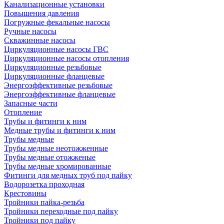
Канализационные установки
Повышения давления
Погружные фекальные насосы
Ручные насосы
Скважинные насосы
Циркуляционные насосы ГВС
Циркуляционные насосы отопления
Циркуляционные резьбовые
Циркуляционные фланцевые
Энергоэффективные резьбовые
Энергоэффективные фланцевые
Запасные части
Отопление
Трубы и фитинги к ним
Медные трубы и фитинги к ним
Трубы медные
Трубы медные неотожженные
Трубы медные отожженые
Трубы медные хромированные
Фитинги для медных труб под пайку
Водорозетка проходная
Крестовины
Тройники пайка-резьба
Тройники переходные под пайку
Тройники под пайку