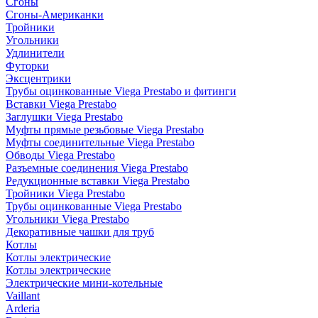
Сгоны
Сгоны-Американки
Тройники
Угольники
Удлинители
Футорки
Эксцентрики
Трубы оцинкованные Viega Prestabo и фитинги
Вставки Viega Prestabo
Заглушки Viega Prestabo
Муфты прямые резьбовые Viega Prestabo
Муфты соединительные Viega Prestabo
Обводы Viega Prestabo
Разъемные соединения Viega Prestabo
Редукционные вставки Viega Prestabo
Тройники Viega Prestabo
Трубы оцинкованные Viega Prestabo
Угольники Viega Prestabo
Декоративные чашки для труб
Котлы
Котлы электрические
Котлы электрические
Электрические мини-котельные
Vaillant
Arderia