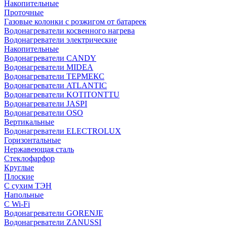
Накопительные
Проточные
Газовые колонки с розжигом от батареек
Водонагреватели косвенного нагрева
Водонагреватели электрические
Накопительные
Водонагреватели CANDY
Водонагреватели MIDEA
Водонагреватели ТЕРМЕКС
Водонагреватели ATLANTIC
Водонагреватели KOTITONTTU
Водонагреватели JASPI
Водонагреватели OSO
Вертикальные
Водонагреватели ELECTROLUX
Горизонтальные
Нержавеющая сталь
Стеклофарфор
Круглые
Плоские
С сухим ТЭН
Напольные
С Wi-Fi
Водонагреватели GORENJE
Водонагреватели ZANUSSI