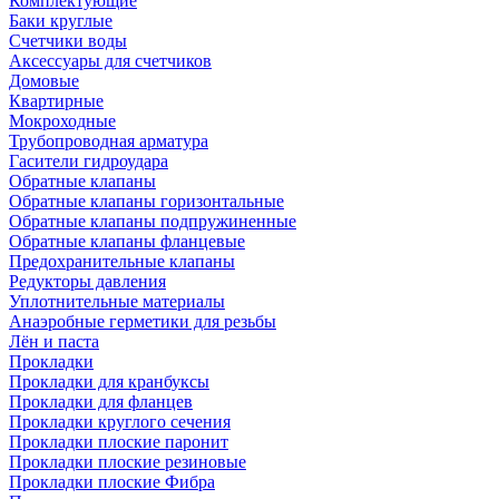
Комплектующие
Баки круглые
Счетчики воды
Аксессуары для счетчиков
Домовые
Квартирные
Мокроходные
Трубопроводная арматура
Гасители гидроудара
Обратные клапаны
Обратные клапаны горизонтальные
Обратные клапаны подпружиненные
Обратные клапаны фланцевые
Предохранительные клапаны
Редукторы давления
Уплотнительные материалы
Анаэробные герметики для резьбы
Лён и паста
Прокладки
Прокладки для кранбуксы
Прокладки для фланцев
Прокладки круглого сечения
Прокладки плоские паронит
Прокладки плоские резиновые
Прокладки плоские Фибра