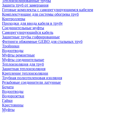
Теплоизолированные трубы
Защита труб от замерзания
Готовые комплекты с саморегулирующимся кабелем
Комплектующие для системы обогрева труб
Контроллеры
Проходки для ввода кабеля в трубу
Соединительные муфты
Саморегулирующийся кабель
Защитные трубы гофрированные
Фитинги обжимные GEBO для стальных труб
Тройники
Водоотводы
Муфты ремонтные
Муфты соединительные
Теплоизоляция для труб
Защитная теплоизоляция
Крепление теплоизоляции
Трубная полиэтиленовая изоляция
Резьбовые соединители латунные
Бочата
Водоотводы
Водорозетки
Гайки
Крестовины
Муфты