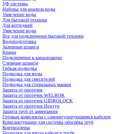
УФ системы
Наборы для анализа воды
Умягчение воды
Для бытовой техники
Для коттеджей
Умягчение воды
Все для подключения бытовой техники
Водоподготовка
Заливные шланги
Краны
Подключение к канализации
Сливные шланги
Гибкая подводка
Подводка для воды
Подводка для смесителей
Подводка для стиральных машин
Защита от протечек
Защита от протечек WELROK
Защита от протечек GIDROLOCK
Защита от протечек Нептун
Защита труб от замерзания
Готовые комплекты с саморегулирующимся кабелем
Комплектующие для системы обогрева труб
Контроллеры
Проходки для ввода кабеля в трубу