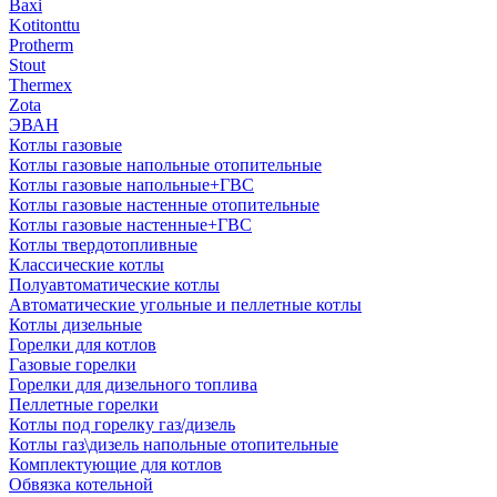
Baxi
Kotitonttu
Protherm
Stout
Thermex
Zota
ЭВАН
Котлы газовые
Котлы газовые напольные отопительные
Котлы газовые напольные+ГВС
Котлы газовые настенные отопительные
Котлы газовые настенные+ГВС
Котлы твердотопливные
Классические котлы
Полуавтоматические котлы
Автоматические угольные и пеллетные котлы
Котлы дизельные
Горелки для котлов
Газовые горелки
Горелки для дизельного топлива
Пеллетные горелки
Котлы под горелку газ/дизель
Котлы газ\дизель напольные отопительные
Комплектующие для котлов
Обвязка котельной