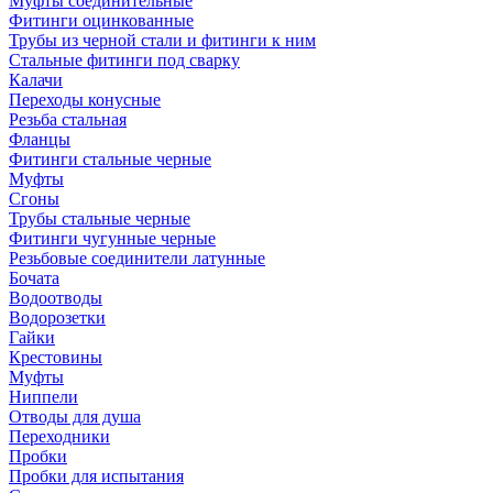
Муфты соединительные
Фитинги оцинкованные
Трубы из черной стали и фитинги к ним
Стальные фитинги под сварку
Калачи
Переходы конусные
Резьба стальная
Фланцы
Фитинги стальные черные
Муфты
Сгоны
Трубы стальные черные
Фитинги чугунные черные
Резьбовые соединители латунные
Бочата
Водоотводы
Водорозетки
Гайки
Крестовины
Муфты
Ниппели
Отводы для душа
Переходники
Пробки
Пробки для испытания