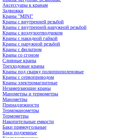
Аксессуары к кранам
Задвижки
Краны "MINI"
Краны с внутренней резьбой
Краны с внутренней-наружной резьбой
Краны с воздухоотводчиком
Краны с накидной гайкой
Краны с наружной резьбой
Краны с фильтром
Краны со сгоном
Сливные краны
Трехходовые краны
Краны под сварку полипропиленовые
Краны с сервоприводом
Краны электромагнитные
Незамерзающие краны
Манометры и термометры
Манометры
Принадлежности
Термоманометры
Термометры
Накопительные емкости
Баки прямоугольные
Баки подземные