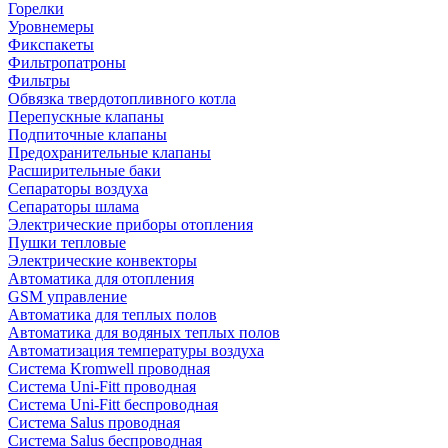
Горелки
Уровнемеры
Фикспакеты
Фильтропатроны
Фильтры
Обвязка твердотопливного котла
Перепускные клапаны
Подпиточные клапаны
Предохранительные клапаны
Расширительные баки
Сепараторы воздуха
Сепараторы шлама
Электрические приборы отопления
Пушки тепловые
Электрические конвекторы
Автоматика для отопления
GSM управление
Автоматика для теплых полов
Автоматика для водяных теплых полов
Автоматизация температуры воздуха
Система Kromwell проводная
Система Uni-Fitt проводная
Система Uni-Fitt беспроводная
Система Salus проводная
Система Salus беспроводная