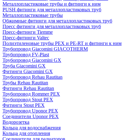
Металлопластиковые трубы и фитинги к ним
PUSH фитинги для металлопластиковых труб
Металлопластиковые трубы
Обжимные фитинги для металлопластиковых труб
Пресс фитинги для металлопластиковых труб
Пресс-фитинги Tiemme
Пресс-фитинги Valtec
Полиэтиленовые трубы PEX и PE-RT и фитинги к ним
Трубопровод Giacomini GIACOTHERM
Трубопровод FV-Plast
Трубопровод Giacomini GX
Труба Giacomini GX
Фитинги Giacomini GX
Трубопровод Rehau Rautitan
Трубы Rehau Rautitan
Фитинги Rehau Rautitan
Трубопровод Rommer PEX
Трубопровод Stout PEX
Фитинги Stout PEX
Трубопровод Uponor PEX
Соединители Uponor PEX
Водорозетка
Кольца для водоснабжения
Кольца для отопления
Соединители для радиаторов