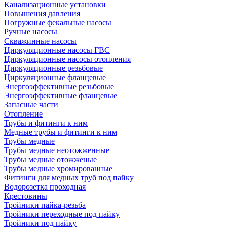
Канализационные установки
Повышения давления
Погружные фекальные насосы
Ручные насосы
Скважинные насосы
Циркуляционные насосы ГВС
Циркуляционные насосы отопления
Циркуляционные резьбовые
Циркуляционные фланцевые
Энергоэффективные резьбовые
Энергоэффективные фланцевые
Запасные части
Отопление
Трубы и фитинги к ним
Медные трубы и фитинги к ним
Трубы медные
Трубы медные неотожженные
Трубы медные отожженые
Трубы медные хромированные
Фитинги для медных труб под пайку
Водорозетка проходная
Крестовины
Тройники пайка-резьба
Тройники переходные под пайку
Тройники под пайку