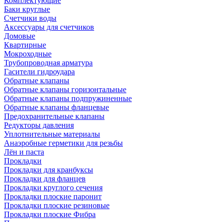
Комплектующие
Баки круглые
Счетчики воды
Аксессуары для счетчиков
Домовые
Квартирные
Мокроходные
Трубопроводная арматура
Гасители гидроудара
Обратные клапаны
Обратные клапаны горизонтальные
Обратные клапаны подпружиненные
Обратные клапаны фланцевые
Предохранительные клапаны
Редукторы давления
Уплотнительные материалы
Анаэробные герметики для резьбы
Лён и паста
Прокладки
Прокладки для кранбуксы
Прокладки для фланцев
Прокладки круглого сечения
Прокладки плоские паронит
Прокладки плоские резиновые
Прокладки плоские Фибра