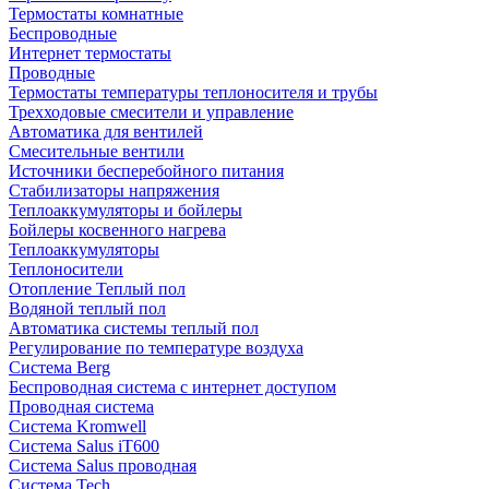
Термостаты комнатные
Беспроводные
Интернет термостаты
Проводные
Термостаты температуры теплоносителя и трубы
Трехходовые смесители и управление
Автоматика для вентилей
Смесительные вентили
Источники бесперебойного питания
Стабилизаторы напряжения
Теплоаккумуляторы и бойлеры
Бойлеры косвенного нагрева
Теплоаккумуляторы
Теплоносители
Отопление Теплый пол
Водяной теплый пол
Автоматика системы теплый пол
Регулирование по температуре воздуха
Система Berg
Беспроводная система с интернет доступом
Проводная система
Система Kromwell
Система Salus iT600
Система Salus проводная
Система Tech