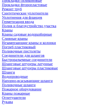
Прокладки силиконовые
Прокладки фторопластовые
Ремонт труб
Синтетические уплотнители
Уплотнения для фланцев
Герметизация ввода
Полив и благоустройство участка
Краны
Краны садовые водоразборные
Сливные краны
Незамерзающие краны и колонки
Погреб пластиковый
Поливочные пистолеты
Соединители для шлангов
Быстроразъемные соединители
Шланговые штуцеры латунные
Шланговые штуцеры пластиковые
Шланги
Водопроводные
Напорно-всасывающие шланги
Поливочные шланги
Пожарное оборудование
Краны пожарные
Огнетушители
Рукава