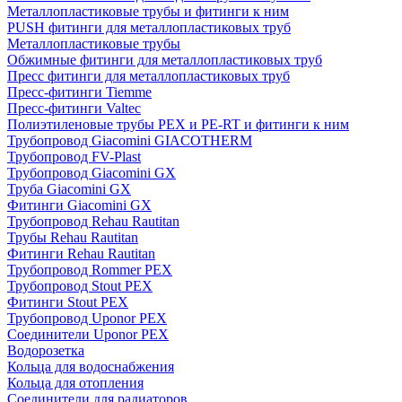
Металлопластиковые трубы и фитинги к ним
PUSH фитинги для металлопластиковых труб
Металлопластиковые трубы
Обжимные фитинги для металлопластиковых труб
Пресс фитинги для металлопластиковых труб
Пресс-фитинги Tiemme
Пресс-фитинги Valtec
Полиэтиленовые трубы PEX и PE-RT и фитинги к ним
Трубопровод Giacomini GIACOTHERM
Трубопровод FV-Plast
Трубопровод Giacomini GX
Труба Giacomini GX
Фитинги Giacomini GX
Трубопровод Rehau Rautitan
Трубы Rehau Rautitan
Фитинги Rehau Rautitan
Трубопровод Rommer PEX
Трубопровод Stout PEX
Фитинги Stout PEX
Трубопровод Uponor PEX
Соединители Uponor PEX
Водорозетка
Кольца для водоснабжения
Кольца для отопления
Соединители для радиаторов