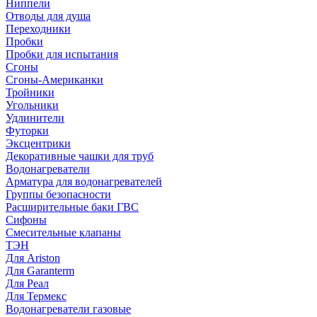
Ниппели
Отводы для душа
Переходники
Пробки
Пробки для испытания
Сгоны
Сгоны-Американки
Тройники
Угольники
Удлинители
Футорки
Эксцентрики
Декоративные чашки для труб
Водонагреватели
Арматура для водонагревателей
Группы безопасности
Расширительные баки ГВС
Сифоны
Смесительные клапаны
ТЭН
Для Ariston
Для Garanterm
Для Реал
Для Термекс
Водонагреватели газовые