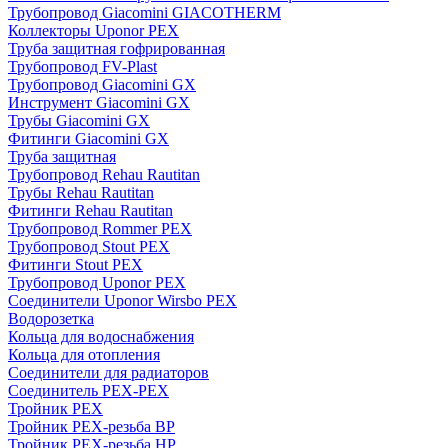
Трубопровод Giacomini GIACOTHERM
Коллекторы Uponor PEX
Труба защитная гофрированная
Трубопровод FV-Plast
Трубопровод Giacomini GX
Инструмент Giacomini GX
Трубы Giacomini GX
Фитинги Giacomini GX
Труба защитная
Трубопровод Rehau Rautitan
Трубы Rehau Rautitan
Фитинги Rehau Rautitan
Трубопровод Rommer PEX
Трубопровод Stout PEX
Фитинги Stout PEX
Трубопровод Uponor PEX
Соединители Uponor Wirsbo PEX
Водорозетка
Кольца для водоснабжения
Кольца для отопления
Соединители для радиаторов
Соединитель PEX-PEX
Тройник PEX
Тройник PEX-резьба ВР
Тройник PEX-резьба НР