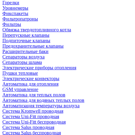
Горелки
Уровнемеры
Фикспакеты
Фильтропатроны
Фильтры
Обвязка твердотопливного котла
Перепускные клапаны
Подпиточные клапаны
Предохранительные клапаны
Расширительные баки
Сепараторы воздуха
Сепараторы шлама
Электрические приборы отопления
Пушки тепловые
Электрические конвекторы
Автоматика для отопления
GSM управление
Автоматика для теплых полов
Автоматика для водяных теплых полов
Автоматизация температуры воздуха
Система Kromwell проводная
Система Uni-Fitt проводная
Система Uni-Fitt беспроводная
Система Salus проводная
Система Salus беспроводная