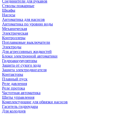
Соединители для рукавов
Стволы пожарные
Шкафы
Насосы
Автоматика для насосов
Автоматика по уровню воды
Механическая
Электрическая
Контроллеры
Поплавковые выключатели
Электроды
Для агрессивных жидкостей
Блоки электронной автоматики
Гидроаккумуляторы
Защита от сухого хода
Защита электродвигателя
Контакторы
Плавный пуск
Реле давления
Реле протока
Частотная автоматика
Щиты управления
Комплектующие для обвязки насосов
Гаситель гидроудара
Для колодцев