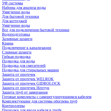
УФ системы
Наборы для анализа воды
Умягчение воды
Для бытовой техники
Для коттеджей
Умягчение воды
Все для подключения бытовой техники
Водоподготовка
Заливные шланги
Краны
Подключение к канализации
Сливные шланги
Гибкая подводка
Подводка для воды
Подводка для смесителей
Подводка для стиральных машин
Защита от протечек
Защита от протечек WELROK
Защита от протечек GIDROLOCK
Защита от протечек Нептун
Защита труб от замерзания
Готовые комплекты с саморегулирующимся кабелем
Комплектующие для системы обогрева труб
Контроллеры
Проходки для ввода кабеля в трубу