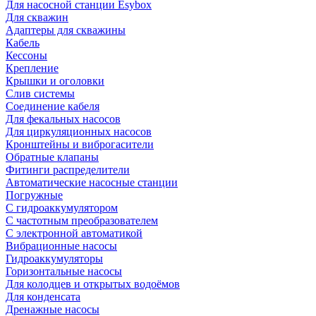
Для насосной станции Esybox
Для скважин
Адаптеры для скважины
Кабель
Кессоны
Крепление
Крышки и оголовки
Слив системы
Соединение кабеля
Для фекальных насосов
Для циркуляционных насосов
Кронштейны и виброгасители
Обратные клапаны
Фитинги распределители
Автоматические насосные станции
Погружные
С гидроаккумулятором
С частотным преобразователем
С электронной автоматикой
Вибрационные насосы
Гидроаккумуляторы
Горизонтальные насосы
Для колодцев и открытых водоёмов
Для конденсата
Дренажные насосы