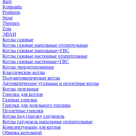
Baxi
Kotitonttu
Protherm
Stout
Thermex
Zota
ЭВАН
Котлы газовые
Котлы газовые напольные отопительные
Котлы газовые напольные+ГВС
Котлы газовые настенные отопительные
Котлы газовые настенные+ГВС
Котлы твердотопливные
Классические котлы
Полуавтоматические котлы
Автоматические угольные и пеллетные котлы
Котлы дизельные
Горелки для котлов
Газовые горелки
Горелки для дизельного топлива
Пеллетные горелки
Котлы под горелку газ/дизель
Котлы газ\дизель напольные отопительные
Комплектующие для котлов
Обвязка котельной