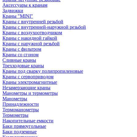
Аксессуары к кранам
Задвижки
Краны "MINI"
Краны с внутренней резьбой
Краны с внутренней-наружной резьбой
Краны с воздухоотводчиком
Краны с накидной гайкой
Краны с наружной резьбой
Краны с фильтром
Краны со сгоном
Сливные краны
Трехходовые краны
Краны под сварку полипропиленовые
Краны с сервоприводом
Краны электромагнитные
Незамерзающие краны
Манометры и термометры
Манометры
Принадлежности
Термоманометры
Термометры
Накопительные емкости
Баки прямоугольные
Баки подземные