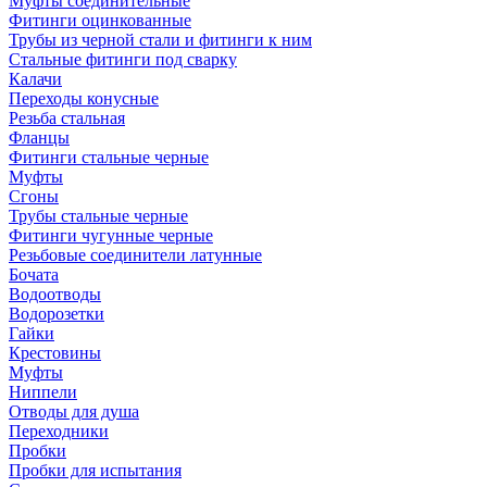
Муфты соединительные
Фитинги оцинкованные
Трубы из черной стали и фитинги к ним
Стальные фитинги под сварку
Калачи
Переходы конусные
Резьба стальная
Фланцы
Фитинги стальные черные
Муфты
Сгоны
Трубы стальные черные
Фитинги чугунные черные
Резьбовые соединители латунные
Бочата
Водоотводы
Водорозетки
Гайки
Крестовины
Муфты
Ниппели
Отводы для душа
Переходники
Пробки
Пробки для испытания