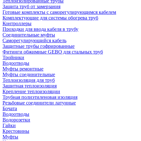
Теплоизолированные трубы
Защита труб от замерзания
Готовые комплекты с саморегулирующимся кабелем
Комплектующие для системы обогрева труб
Контроллеры
Проходки для ввода кабеля в трубу
Соединительные муфты
Саморегулирующийся кабель
Защитные трубы гофрированные
Фитинги обжимные GEBO для стальных труб
Тройники
Водоотводы
Муфты ремонтные
Муфты соединительные
Теплоизоляция для труб
Защитная теплоизоляция
Крепление теплоизоляции
Трубная полиэтиленовая изоляция
Резьбовые соединители латунные
Бочата
Водоотводы
Водорозетки
Гайки
Крестовины
Муфты