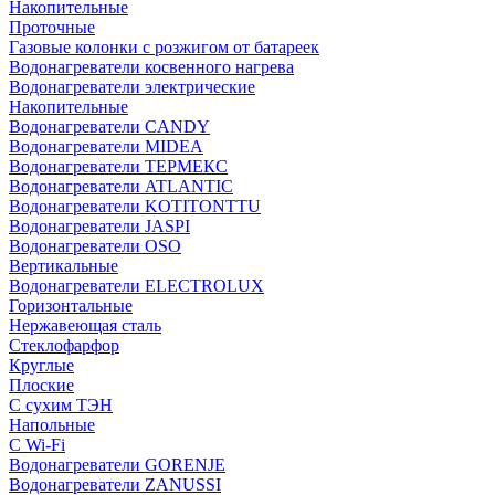
Накопительные
Проточные
Газовые колонки с розжигом от батареек
Водонагреватели косвенного нагрева
Водонагреватели электрические
Накопительные
Водонагреватели CANDY
Водонагреватели MIDEA
Водонагреватели ТЕРМЕКС
Водонагреватели ATLANTIC
Водонагреватели KOTITONTTU
Водонагреватели JASPI
Водонагреватели OSO
Вертикальные
Водонагреватели ELECTROLUX
Горизонтальные
Нержавеющая сталь
Стеклофарфор
Круглые
Плоские
С сухим ТЭН
Напольные
С Wi-Fi
Водонагреватели GORENJE
Водонагреватели ZANUSSI