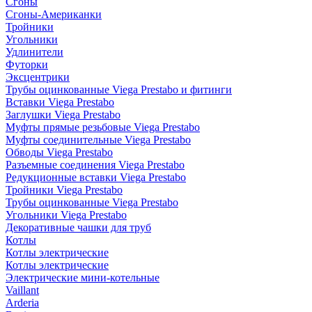
Сгоны
Сгоны-Американки
Тройники
Угольники
Удлинители
Футорки
Эксцентрики
Трубы оцинкованные Viega Prestabo и фитинги
Вставки Viega Prestabo
Заглушки Viega Prestabo
Муфты прямые резьбовые Viega Prestabo
Муфты соединительные Viega Prestabo
Обводы Viega Prestabo
Разъемные соединения Viega Prestabo
Редукционные вставки Viega Prestabo
Тройники Viega Prestabo
Трубы оцинкованные Viega Prestabo
Угольники Viega Prestabo
Декоративные чашки для труб
Котлы
Котлы электрические
Котлы электрические
Электрические мини-котельные
Vaillant
Arderia