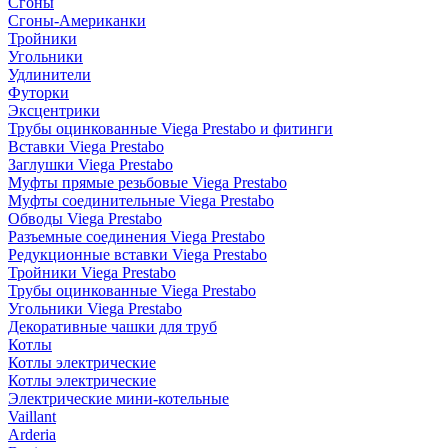
Сгоны
Сгоны-Американки
Тройники
Угольники
Удлинители
Футорки
Эксцентрики
Трубы оцинкованные Viega Prestabo и фитинги
Вставки Viega Prestabo
Заглушки Viega Prestabo
Муфты прямые резьбовые Viega Prestabo
Муфты соединительные Viega Prestabo
Обводы Viega Prestabo
Разъемные соединения Viega Prestabo
Редукционные вставки Viega Prestabo
Тройники Viega Prestabo
Трубы оцинкованные Viega Prestabo
Угольники Viega Prestabo
Декоративные чашки для труб
Котлы
Котлы электрические
Котлы электрические
Электрические мини-котельные
Vaillant
Arderia