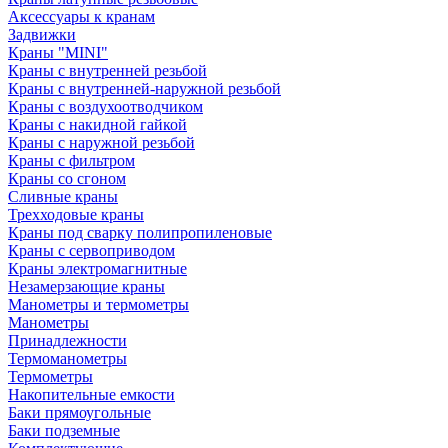
Аксессуары к кранам
Задвижки
Краны "MINI"
Краны с внутренней резьбой
Краны с внутренней-наружной резьбой
Краны с воздухоотводчиком
Краны с накидной гайкой
Краны с наружной резьбой
Краны с фильтром
Краны со сгоном
Сливные краны
Трехходовые краны
Краны под сварку полипропиленовые
Краны с сервоприводом
Краны электромагнитные
Незамерзающие краны
Манометры и термометры
Манометры
Принадлежности
Термоманометры
Термометры
Накопительные емкости
Баки прямоугольные
Баки подземные