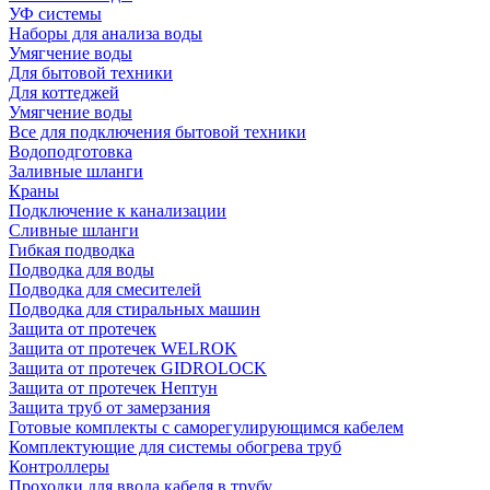
УФ системы
Наборы для анализа воды
Умягчение воды
Для бытовой техники
Для коттеджей
Умягчение воды
Все для подключения бытовой техники
Водоподготовка
Заливные шланги
Краны
Подключение к канализации
Сливные шланги
Гибкая подводка
Подводка для воды
Подводка для смесителей
Подводка для стиральных машин
Защита от протечек
Защита от протечек WELROK
Защита от протечек GIDROLOCK
Защита от протечек Нептун
Защита труб от замерзания
Готовые комплекты с саморегулирующимся кабелем
Комплектующие для системы обогрева труб
Контроллеры
Проходки для ввода кабеля в трубу