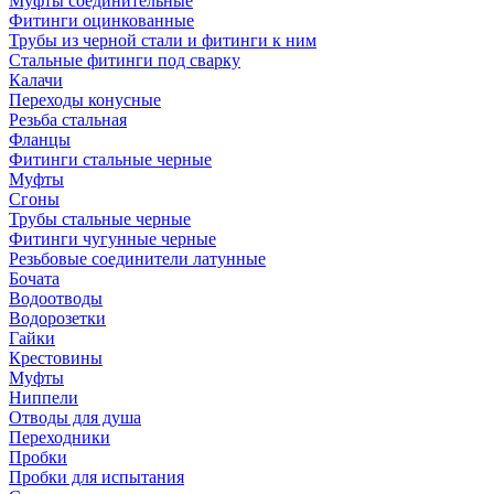
Муфты соединительные
Фитинги оцинкованные
Трубы из черной стали и фитинги к ним
Стальные фитинги под сварку
Калачи
Переходы конусные
Резьба стальная
Фланцы
Фитинги стальные черные
Муфты
Сгоны
Трубы стальные черные
Фитинги чугунные черные
Резьбовые соединители латунные
Бочата
Водоотводы
Водорозетки
Гайки
Крестовины
Муфты
Ниппели
Отводы для душа
Переходники
Пробки
Пробки для испытания