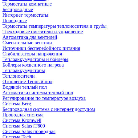
Термостаты комнатные
Беспроводные
Интернет термостаты
Проводные
Термостаты температуры теплоносителя и трубы
Трехходовые смесители и управление
Автоматика для вентилей
Смесительные вентили
Источники бесперебойного питания
Стабилизаторы напряжения
Теплоаккумуляторы и бойлеры
Бойлеры косвенного нагрева
Теплоаккумуляторы
Теплоносители
Отопление Теплый пол
Водяной теплый пол
Автоматика системы теплый пол
Регулирование по температуре воздуха
Система Berg
Беспроводная система с интернет доступом
Проводная система
Система Kromwell
Система Salus iT600
Система Salus проводная
Система Tech