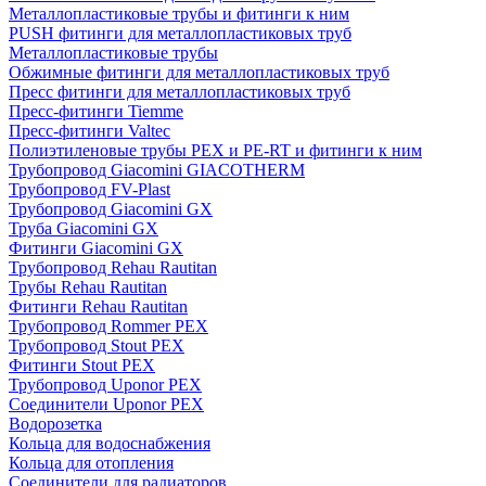
Металлопластиковые трубы и фитинги к ним
PUSH фитинги для металлопластиковых труб
Металлопластиковые трубы
Обжимные фитинги для металлопластиковых труб
Пресс фитинги для металлопластиковых труб
Пресс-фитинги Tiemme
Пресс-фитинги Valtec
Полиэтиленовые трубы PEX и PE-RT и фитинги к ним
Трубопровод Giacomini GIACOTHERM
Трубопровод FV-Plast
Трубопровод Giacomini GX
Труба Giacomini GX
Фитинги Giacomini GX
Трубопровод Rehau Rautitan
Трубы Rehau Rautitan
Фитинги Rehau Rautitan
Трубопровод Rommer PEX
Трубопровод Stout PEX
Фитинги Stout PEX
Трубопровод Uponor PEX
Соединители Uponor PEX
Водорозетка
Кольца для водоснабжения
Кольца для отопления
Соединители для радиаторов