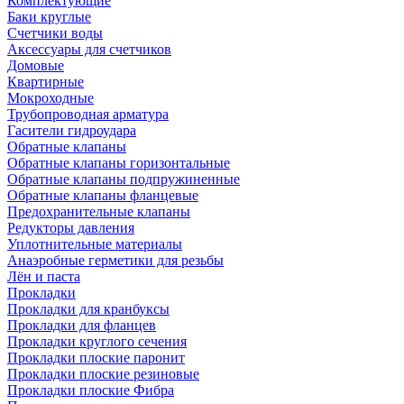
Комплектующие
Баки круглые
Счетчики воды
Аксессуары для счетчиков
Домовые
Квартирные
Мокроходные
Трубопроводная арматура
Гасители гидроудара
Обратные клапаны
Обратные клапаны горизонтальные
Обратные клапаны подпружиненные
Обратные клапаны фланцевые
Предохранительные клапаны
Редукторы давления
Уплотнительные материалы
Анаэробные герметики для резьбы
Лён и паста
Прокладки
Прокладки для кранбуксы
Прокладки для фланцев
Прокладки круглого сечения
Прокладки плоские паронит
Прокладки плоские резиновые
Прокладки плоские Фибра