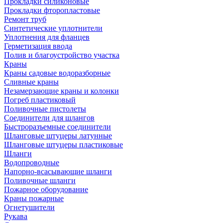
Прокладки силиконовые
Прокладки фторопластовые
Ремонт труб
Синтетические уплотнители
Уплотнения для фланцев
Герметизация ввода
Полив и благоустройство участка
Краны
Краны садовые водоразборные
Сливные краны
Незамерзающие краны и колонки
Погреб пластиковый
Поливочные пистолеты
Соединители для шлангов
Быстроразъемные соединители
Шланговые штуцеры латунные
Шланговые штуцеры пластиковые
Шланги
Водопроводные
Напорно-всасывающие шланги
Поливочные шланги
Пожарное оборудование
Краны пожарные
Огнетушители
Рукава