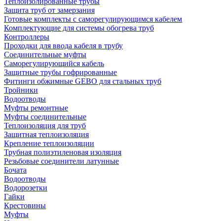
Теплоизолированные трубы
Защита труб от замерзания
Готовые комплекты с саморегулирующимся кабелем
Комплектующие для системы обогрева труб
Контроллеры
Проходки для ввода кабеля в трубу
Соединительные муфты
Саморегулирующийся кабель
Защитные трубы гофрированные
Фитинги обжимные GEBO для стальных труб
Тройники
Водоотводы
Муфты ремонтные
Муфты соединительные
Теплоизоляция для труб
Защитная теплоизоляция
Крепление теплоизоляции
Трубная полиэтиленовая изоляция
Резьбовые соединители латунные
Бочата
Водоотводы
Водорозетки
Гайки
Крестовины
Муфты