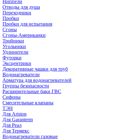
Ниппели
Отводы для душа
Переходники
Пробки
Пробки для испытания
Сгоны
Сгоны-Американки
Тройники
Угольники
Удлинители
Футорки
Эксцентрики
Декоративные чашки для труб
Водонагреватели
Арматура для водонагревателей
Группы безопасности
Расширительные баки ГВС
Сифоны
Смесительные клапаны
ТЭН
Для Ariston
Для Garanterm
Для Реал
Для Термекс
Водонагреватели газовые