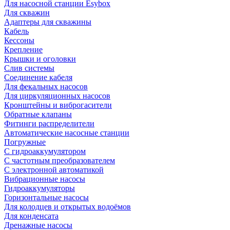
Для насосной станции Esybox
Для скважин
Адаптеры для скважины
Кабель
Кессоны
Крепление
Крышки и оголовки
Слив системы
Соединение кабеля
Для фекальных насосов
Для циркуляционных насосов
Кронштейны и виброгасители
Обратные клапаны
Фитинги распределители
Автоматические насосные станции
Погружные
С гидроаккумулятором
С частотным преобразователем
С электронной автоматикой
Вибрационные насосы
Гидроаккумуляторы
Горизонтальные насосы
Для колодцев и открытых водоёмов
Для конденсата
Дренажные насосы