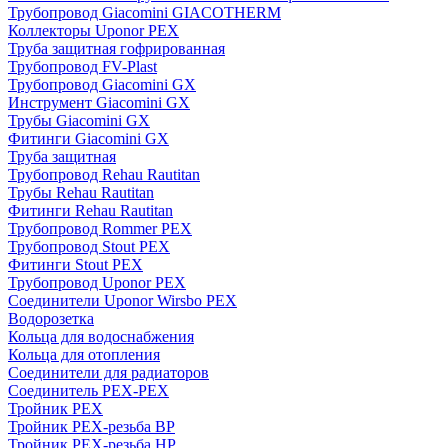
Трубопровод Giacomini GIACOTHERM
Коллекторы Uponor PEX
Труба защитная гофрированная
Трубопровод FV-Plast
Трубопровод Giacomini GX
Инструмент Giacomini GX
Трубы Giacomini GX
Фитинги Giacomini GX
Труба защитная
Трубопровод Rehau Rautitan
Трубы Rehau Rautitan
Фитинги Rehau Rautitan
Трубопровод Rommer PEX
Трубопровод Stout PEX
Фитинги Stout PEX
Трубопровод Uponor PEX
Соединители Uponor Wirsbo PEX
Водорозетка
Кольца для водоснабжения
Кольца для отопления
Соединители для радиаторов
Соединитель PEX-PEX
Тройник PEX
Тройник PEX-резьба ВР
Тройник PEX-резьба НР