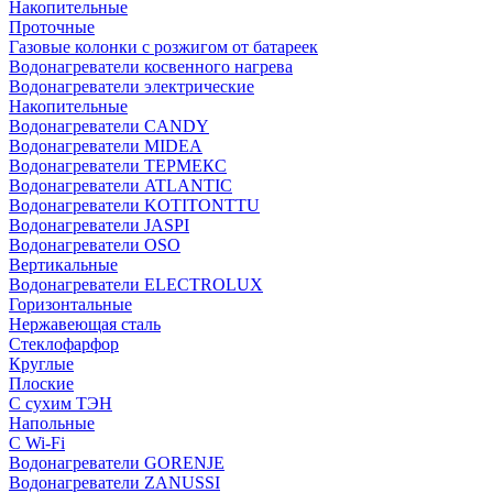
Накопительные
Проточные
Газовые колонки с розжигом от батареек
Водонагреватели косвенного нагрева
Водонагреватели электрические
Накопительные
Водонагреватели CANDY
Водонагреватели MIDEA
Водонагреватели ТЕРМЕКС
Водонагреватели ATLANTIC
Водонагреватели KOTITONTTU
Водонагреватели JASPI
Водонагреватели OSO
Вертикальные
Водонагреватели ELECTROLUX
Горизонтальные
Нержавеющая сталь
Стеклофарфор
Круглые
Плоские
С сухим ТЭН
Напольные
С Wi-Fi
Водонагреватели GORENJE
Водонагреватели ZANUSSI