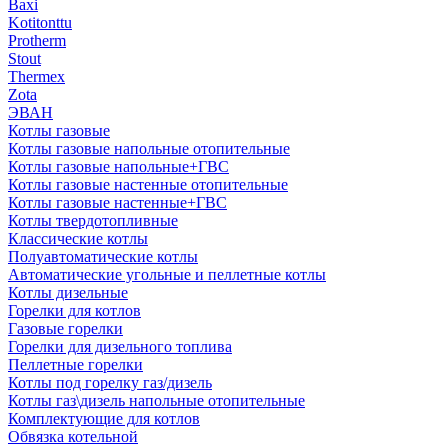
Baxi
Kotitonttu
Protherm
Stout
Thermex
Zota
ЭВАН
Котлы газовые
Котлы газовые напольные отопительные
Котлы газовые напольные+ГВС
Котлы газовые настенные отопительные
Котлы газовые настенные+ГВС
Котлы твердотопливные
Классические котлы
Полуавтоматические котлы
Автоматические угольные и пеллетные котлы
Котлы дизельные
Горелки для котлов
Газовые горелки
Горелки для дизельного топлива
Пеллетные горелки
Котлы под горелку газ/дизель
Котлы газ\дизель напольные отопительные
Комплектующие для котлов
Обвязка котельной