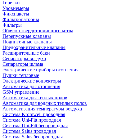
Горелки
Уровнемеры
Фикспакеты
Фильтропатроны
Фильтры
Обвязка твердотопливного котла
Перепускные клапаны
Подпиточные клапаны
Предохранительные клапаны
Расширительные баки
Сепараторы воздуха
Сепараторы шлама
Электрические приборы отопления
Пушки тепловые
Электрические конвекторы
Автоматика для отопления
GSM управление
Автоматика для теплых полов
Автоматика для водяных теплых полов
Автоматизация температуры воздуха
Система Kromwell проводная
Система Uni-Fitt проводная
Система Uni-Fitt беспроводная
Система Salus проводная
Система Salus беспроводная