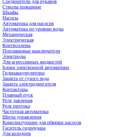
Соединители для рукавов
Стволы пожарные
Шкафы
Насосы
Автоматика для насосов
Автоматика по уровню воды
Механическая
Электрическая
Контроллеры
Поплавковые выключатели
Электроды
Для агрессивных жидкостей
Блоки электронной автоматики
Гидроаккумуляторы
Защита от сухого хода
Защита электродвигателя
Контакторы
Плавный пуск
Реле давления
Реле протока
Частотная автоматика
Щиты управления
Комплектующие для обвязки насосов
Гаситель гидроудара
Для колодцев