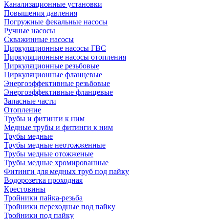
Канализационные установки
Повышения давления
Погружные фекальные насосы
Ручные насосы
Скважинные насосы
Циркуляционные насосы ГВС
Циркуляционные насосы отопления
Циркуляционные резьбовые
Циркуляционные фланцевые
Энергоэффективные резьбовые
Энергоэффективные фланцевые
Запасные части
Отопление
Трубы и фитинги к ним
Медные трубы и фитинги к ним
Трубы медные
Трубы медные неотожженные
Трубы медные отожженые
Трубы медные хромированные
Фитинги для медных труб под пайку
Водорозетка проходная
Крестовины
Тройники пайка-резьба
Тройники переходные под пайку
Тройники под пайку