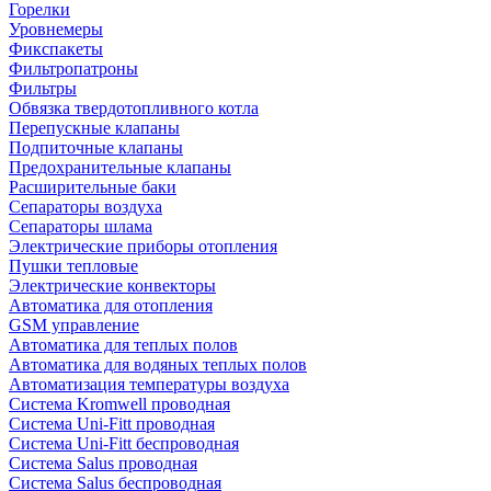
Горелки
Уровнемеры
Фикспакеты
Фильтропатроны
Фильтры
Обвязка твердотопливного котла
Перепускные клапаны
Подпиточные клапаны
Предохранительные клапаны
Расширительные баки
Сепараторы воздуха
Сепараторы шлама
Электрические приборы отопления
Пушки тепловые
Электрические конвекторы
Автоматика для отопления
GSM управление
Автоматика для теплых полов
Автоматика для водяных теплых полов
Автоматизация температуры воздуха
Система Kromwell проводная
Система Uni-Fitt проводная
Система Uni-Fitt беспроводная
Система Salus проводная
Система Salus беспроводная