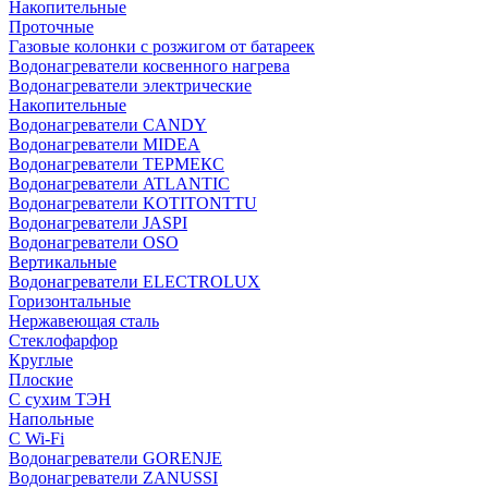
Накопительные
Проточные
Газовые колонки с розжигом от батареек
Водонагреватели косвенного нагрева
Водонагреватели электрические
Накопительные
Водонагреватели CANDY
Водонагреватели MIDEA
Водонагреватели ТЕРМЕКС
Водонагреватели ATLANTIC
Водонагреватели KOTITONTTU
Водонагреватели JASPI
Водонагреватели OSO
Вертикальные
Водонагреватели ELECTROLUX
Горизонтальные
Нержавеющая сталь
Стеклофарфор
Круглые
Плоские
С сухим ТЭН
Напольные
С Wi-Fi
Водонагреватели GORENJE
Водонагреватели ZANUSSI