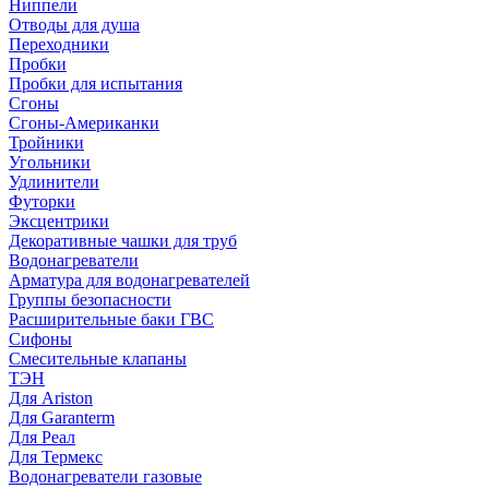
Ниппели
Отводы для душа
Переходники
Пробки
Пробки для испытания
Сгоны
Сгоны-Американки
Тройники
Угольники
Удлинители
Футорки
Эксцентрики
Декоративные чашки для труб
Водонагреватели
Арматура для водонагревателей
Группы безопасности
Расширительные баки ГВС
Сифоны
Смесительные клапаны
ТЭН
Для Ariston
Для Garanterm
Для Реал
Для Термекс
Водонагреватели газовые