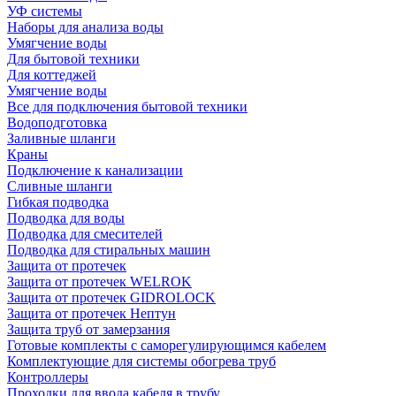
УФ системы
Наборы для анализа воды
Умягчение воды
Для бытовой техники
Для коттеджей
Умягчение воды
Все для подключения бытовой техники
Водоподготовка
Заливные шланги
Краны
Подключение к канализации
Сливные шланги
Гибкая подводка
Подводка для воды
Подводка для смесителей
Подводка для стиральных машин
Защита от протечек
Защита от протечек WELROK
Защита от протечек GIDROLOCK
Защита от протечек Нептун
Защита труб от замерзания
Готовые комплекты с саморегулирующимся кабелем
Комплектующие для системы обогрева труб
Контроллеры
Проходки для ввода кабеля в трубу