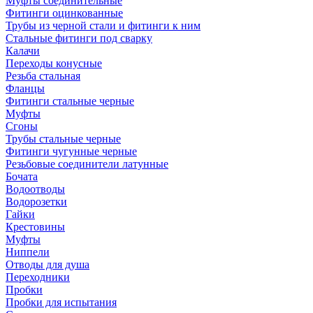
Муфты соединительные
Фитинги оцинкованные
Трубы из черной стали и фитинги к ним
Стальные фитинги под сварку
Калачи
Переходы конусные
Резьба стальная
Фланцы
Фитинги стальные черные
Муфты
Сгоны
Трубы стальные черные
Фитинги чугунные черные
Резьбовые соединители латунные
Бочата
Водоотводы
Водорозетки
Гайки
Крестовины
Муфты
Ниппели
Отводы для душа
Переходники
Пробки
Пробки для испытания