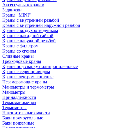
Аксессуары к кранам
Задвижки
Краны "MINI"
Краны с внутренней резьбой
Краны с внутренней-наружной резьбой
Краны с воздухоотводчиком
Краны с накидной гайкой
Краны с наружной резьбой
Краны с фильтром
Краны со сгоном
Сливные краны
Трехходовые краны
Краны под сварку полипропиленовые
Краны с сервоприводом
Краны электромагнитные
Незамерзающие краны
Манометры и термометры
Манометры
Принадлежности
Термоманометры
Термометры
Накопительные емкости
Баки прямоугольные
Баки подземные