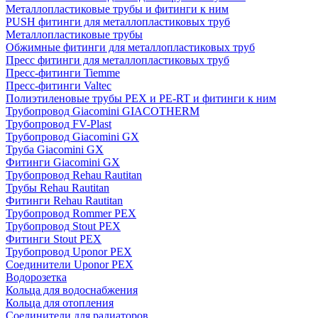
Металлопластиковые трубы и фитинги к ним
PUSH фитинги для металлопластиковых труб
Металлопластиковые трубы
Обжимные фитинги для металлопластиковых труб
Пресс фитинги для металлопластиковых труб
Пресс-фитинги Tiemme
Пресс-фитинги Valtec
Полиэтиленовые трубы PEX и PE-RT и фитинги к ним
Трубопровод Giacomini GIACOTHERM
Трубопровод FV-Plast
Трубопровод Giacomini GX
Труба Giacomini GX
Фитинги Giacomini GX
Трубопровод Rehau Rautitan
Трубы Rehau Rautitan
Фитинги Rehau Rautitan
Трубопровод Rommer PEX
Трубопровод Stout PEX
Фитинги Stout PEX
Трубопровод Uponor PEX
Соединители Uponor PEX
Водорозетка
Кольца для водоснабжения
Кольца для отопления
Соединители для радиаторов