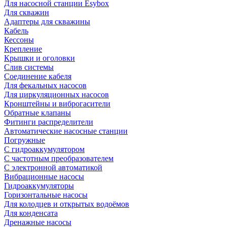
Для насосной станции Esybox
Для скважин
Адаптеры для скважины
Кабель
Кессоны
Крепление
Крышки и оголовки
Слив системы
Соединение кабеля
Для фекальных насосов
Для циркуляционных насосов
Кронштейны и виброгасители
Обратные клапаны
Фитинги распределители
Автоматические насосные станции
Погружные
С гидроаккумулятором
С частотным преобразователем
С электронной автоматикой
Вибрационные насосы
Гидроаккумуляторы
Горизонтальные насосы
Для колодцев и открытых водоёмов
Для конденсата
Дренажные насосы