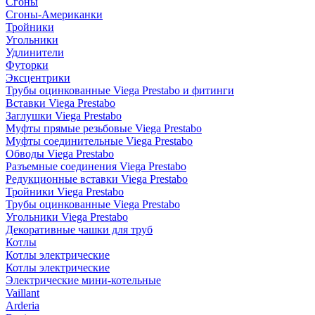
Сгоны
Сгоны-Американки
Тройники
Угольники
Удлинители
Футорки
Эксцентрики
Трубы оцинкованные Viega Prestabo и фитинги
Вставки Viega Prestabo
Заглушки Viega Prestabo
Муфты прямые резьбовые Viega Prestabo
Муфты соединительные Viega Prestabo
Обводы Viega Prestabo
Разъемные соединения Viega Prestabo
Редукционные вставки Viega Prestabo
Тройники Viega Prestabo
Трубы оцинкованные Viega Prestabo
Угольники Viega Prestabo
Декоративные чашки для труб
Котлы
Котлы электрические
Котлы электрические
Электрические мини-котельные
Vaillant
Arderia