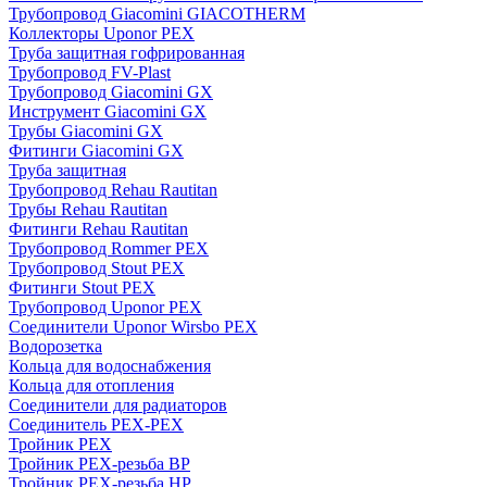
Трубопровод Giacomini GIACOTHERM
Коллекторы Uponor PEX
Труба защитная гофрированная
Трубопровод FV-Plast
Трубопровод Giacomini GX
Инструмент Giacomini GX
Трубы Giacomini GX
Фитинги Giacomini GX
Труба защитная
Трубопровод Rehau Rautitan
Трубы Rehau Rautitan
Фитинги Rehau Rautitan
Трубопровод Rommer PEX
Трубопровод Stout PEX
Фитинги Stout PEX
Трубопровод Uponor PEX
Соединители Uponor Wirsbo PEX
Водорозетка
Кольца для водоснабжения
Кольца для отопления
Соединители для радиаторов
Соединитель PEX-PEX
Тройник PEX
Тройник PEX-резьба ВР
Тройник PEX-резьба НР