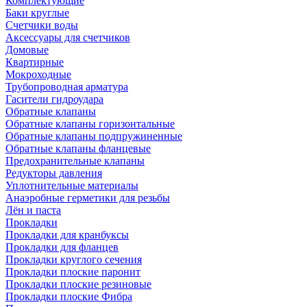
Комплектующие
Баки круглые
Счетчики воды
Аксессуары для счетчиков
Домовые
Квартирные
Мокроходные
Трубопроводная арматура
Гасители гидроудара
Обратные клапаны
Обратные клапаны горизонтальные
Обратные клапаны подпружиненные
Обратные клапаны фланцевые
Предохранительные клапаны
Редукторы давления
Уплотнительные материалы
Анаэробные герметики для резьбы
Лён и паста
Прокладки
Прокладки для кранбуксы
Прокладки для фланцев
Прокладки круглого сечения
Прокладки плоские паронит
Прокладки плоские резиновые
Прокладки плоские Фибра