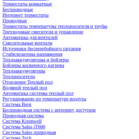
Термостаты комнатные
Беспроводные
Интернет термостаты
Проводные
Термостаты температуры теплоносителя и трубы
Трехходовые смесители и управление
Автоматика для вентилей
Смесительные вентили
Источники бесперебойного питания
Стабилизаторы напряжения
Теплоаккумуляторы и бойлеры
Бойлеры косвенного нагрева
Теплоаккумуляторы
Теплоносители
Отопление Теплый пол
Водяной теплый пол
Автоматика системы теплый пол
Регулирование по температуре воздуха
Система Berg
Беспроводная система с интернет доступом
Проводная система
Система Kromwell
Система Salus iT600
Система Salus проводная
Система Tech