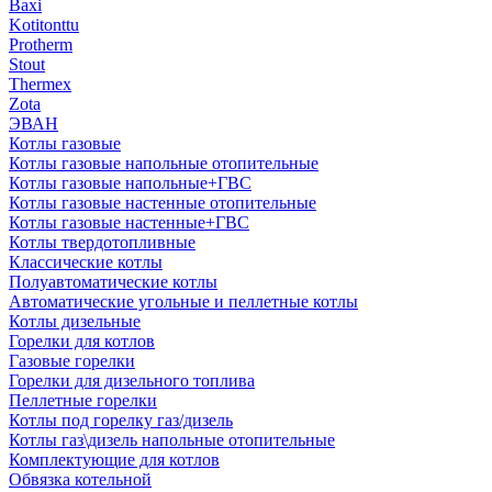
Baxi
Kotitonttu
Protherm
Stout
Thermex
Zota
ЭВАН
Котлы газовые
Котлы газовые напольные отопительные
Котлы газовые напольные+ГВС
Котлы газовые настенные отопительные
Котлы газовые настенные+ГВС
Котлы твердотопливные
Классические котлы
Полуавтоматические котлы
Автоматические угольные и пеллетные котлы
Котлы дизельные
Горелки для котлов
Газовые горелки
Горелки для дизельного топлива
Пеллетные горелки
Котлы под горелку газ/дизель
Котлы газ\дизель напольные отопительные
Комплектующие для котлов
Обвязка котельной