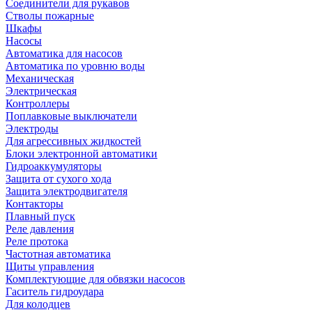
Соединители для рукавов
Стволы пожарные
Шкафы
Насосы
Автоматика для насосов
Автоматика по уровню воды
Механическая
Электрическая
Контроллеры
Поплавковые выключатели
Электроды
Для агрессивных жидкостей
Блоки электронной автоматики
Гидроаккумуляторы
Защита от сухого хода
Защита электродвигателя
Контакторы
Плавный пуск
Реле давления
Реле протока
Частотная автоматика
Щиты управления
Комплектующие для обвязки насосов
Гаситель гидроудара
Для колодцев