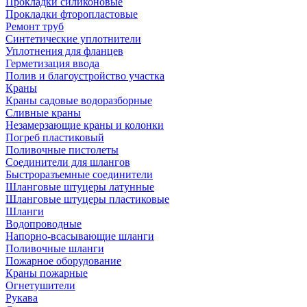
Прокладки силиконовые
Прокладки фторопластовые
Ремонт труб
Синтетические уплотнители
Уплотнения для фланцев
Герметизация ввода
Полив и благоустройство участка
Краны
Краны садовые водоразборные
Сливные краны
Незамерзающие краны и колонки
Погреб пластиковый
Поливочные пистолеты
Соединители для шлангов
Быстроразъемные соединители
Шланговые штуцеры латунные
Шланговые штуцеры пластиковые
Шланги
Водопроводные
Напорно-всасывающие шланги
Поливочные шланги
Пожарное оборудование
Краны пожарные
Огнетушители
Рукава