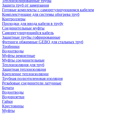
Теплоизолированные трубы
Защита труб от замерзания
Готовые комплекты с саморегулирующимся кабелем
Комплектующие для системы обогрева труб
Контроллеры
Проходки для ввода кабеля в трубу
Соединительные муфты
Саморегулирующийся кабель
Защитные трубы гофрированные
Фитинги обжимные GEBO для стальных труб
Тройники
Водоотводы
Муфты ремонтные
Муфты соединительные
Теплоизоляция для труб
Защитная теплоизоляция
Крепление теплоизоляции
Трубная полиэтиленовая изоляция
Резьбовые соединители латунные
Бочата
Водоотводы
Водорозетки
Гайки
Крестовины
Муфты