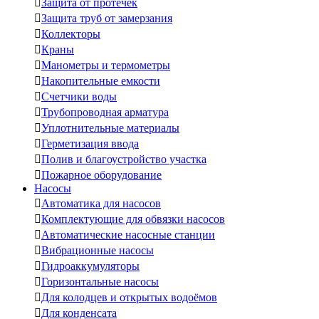

Защита от протечек

Защита труб от замерзания

Коллекторы

Краны

Манометры и термометры

Накопительные емкости

Счетчики воды

Трубопроводная арматура

Уплотнительные материалы

Герметизация ввода

Полив и благоустройство участка

Пожарное оборудование
Насосы

Автоматика для насосов

Комплектующие для обвязки насосов

Автоматические насосные станции

Вибрационные насосы

Гидроаккумуляторы

Горизонтальные насосы

Для колодцев и открытых водоёмов

Для конденсата