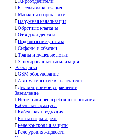

Жироотделители

Клеевая канализация

Манжеты и прокладки

Наружная канализация

Обратные клапаны

Отвод конденсата

Подключение унитаза

Сифоны и обвязки

Трапы и душевые лотки

Хромированная канализация
Электрика

GSM оборудование

Автоматические выключатели

Дистанционное управление
Заземление

Источники бесперебойного питания
Кабельная арматура

Кабельная продукция

Контакторы и реле

Реле контроля и защиты

Реле уровня жидкости