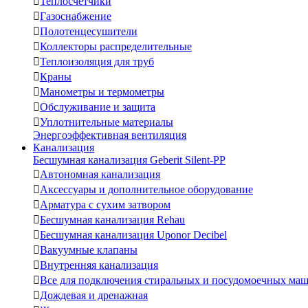

Теплосчетчики

Газоснабжение

Полотенцесушители

Коллекторы распределительные

Теплоизоляция для труб

Краны

Манометры и термометры

Обслуживание и защита

Уплотнительные материалы
Энергоэффективная вентиляция
Канализация
Бесшумная канализация Geberit Silent-PP

Автономная канализация

Аксессуары и дополнительное оборудование

Арматура с сухим затвором

Бесшумная канализация Rehau

Бесшумная канализация Uponor Decibel

Вакуумные клапаны

Внутренняя канализация

Все для подключения стиральных и посудомоечных ма

Дождевая и дренажная