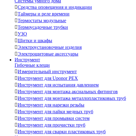
Системы умного дома

Средства оповещения и индикации

Таймеры и реле времени

Термостаты модульные

Термоусадочные трубки

УЗО

Щитки и шкафы

Электроустановочные изделия

Электрощитовые аксессуары
Инструмент
Гибочные клещи

Измерительный инструмент

Инструмент для Uponor PEX

Инструмент для испытания давлением

Инструмент для монтажа аксиальных фитингов

Инструмент для монтажа металлопластиковых труб

Инструмент для нарезки резьбы

Инструмент для пайки медных труб

Инструмент для промывки систем

Инструмент для прочистки труб

Инструмент для сварки пластиковых труб