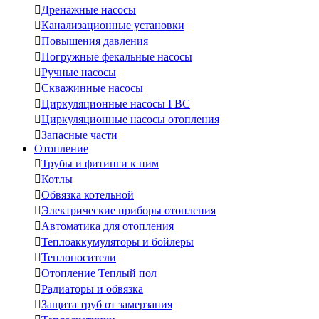

Дренажные насосы

Канализационные установки

Повышения давления

Погружные фекальные насосы

Ручные насосы

Скважинные насосы

Циркуляционные насосы ГВС

Циркуляционные насосы отопления

Запасные части
Отопление

Трубы и фитинги к ним

Котлы

Обвязка котельной

Электрические приборы отопления

Автоматика для отопления

Теплоаккумуляторы и бойлеры

Теплоносители

Отопление Теплый пол

Радиаторы и обвязка

Защита труб от замерзания