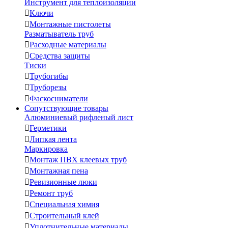
Инструмент для теплоизоляции

Ключи

Монтажные пистолеты
Разматыватель труб

Расходные материалы

Средства защиты
Тиски

Трубогибы

Труборезы

Фаскосниматели
Сопутствующие товары
Алюминиевый рифленый лист

Герметики

Липкая лента
Маркировка

Монтаж ПВХ клеевых труб

Монтажная пена

Ревизионные люки

Ремонт труб

Специальная химия

Строительный клей

Уплотнительные материалы