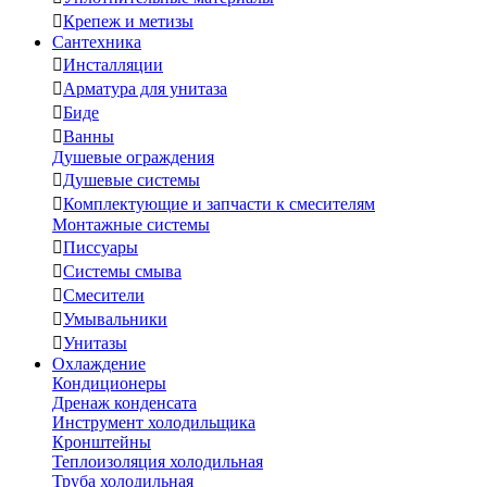

Крепеж и метизы
Сантехника

Инсталляции

Арматура для унитаза

Биде

Ванны
Душевые ограждения

Душевые системы

Комплектующие и запчасти к смесителям
Монтажные системы

Писсуары

Системы смыва

Смесители

Умывальники

Унитазы
Охлаждение
Кондиционеры
Дренаж конденсата
Инструмент холодильщика
Кронштейны
Теплоизоляция холодильная
Труба холодильная