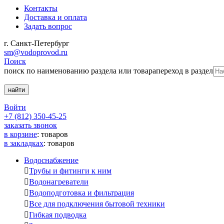
Контакты
Доставка и оплата
Задать вопрос
г. Санкт-Петербург
sm@vodoprovod.ru
Поиск
поиск по наименованию раздела или товара
переход в раздел
Войти
+7 (812) 350-45-25
заказать звонок
в корзине
:
товаров
в закладках
:
товаров
Водоснабжение

Трубы и фитинги к ним

Водонагреватели

Водоподготовка и фильтрация

Все для подключения бытовой техники

Гибкая подводка