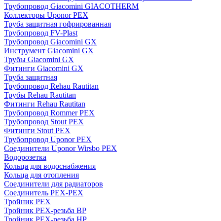
Трубопровод Giacomini GIACOTHERM
Коллекторы Uponor PEX
Труба защитная гофрированная
Трубопровод FV-Plast
Трубопровод Giacomini GX
Инструмент Giacomini GX
Трубы Giacomini GX
Фитинги Giacomini GX
Труба защитная
Трубопровод Rehau Rautitan
Трубы Rehau Rautitan
Фитинги Rehau Rautitan
Трубопровод Rommer PEX
Трубопровод Stout PEX
Фитинги Stout PEX
Трубопровод Uponor PEX
Соединители Uponor Wirsbo PEX
Водорозетка
Кольца для водоснабжения
Кольца для отопления
Соединители для радиаторов
Соединитель PEX-PEX
Тройник PEX
Тройник PEX-резьба ВР
Тройник PEX-резьба НР