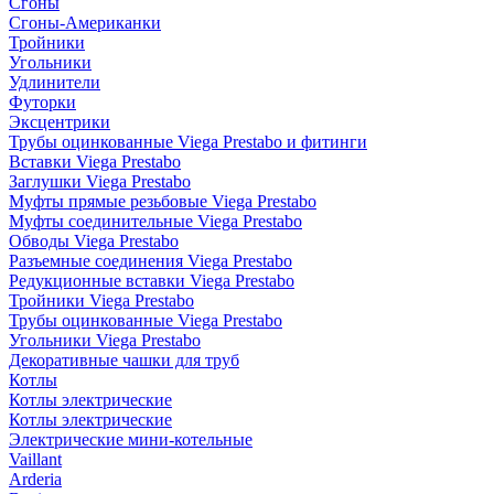
Сгоны
Сгоны-Американки
Тройники
Угольники
Удлинители
Футорки
Эксцентрики
Трубы оцинкованные Viega Prestabo и фитинги
Вставки Viega Prestabo
Заглушки Viega Prestabo
Муфты прямые резьбовые Viega Prestabo
Муфты соединительные Viega Prestabo
Обводы Viega Prestabo
Разъемные соединения Viega Prestabo
Редукционные вставки Viega Prestabo
Тройники Viega Prestabo
Трубы оцинкованные Viega Prestabo
Угольники Viega Prestabo
Декоративные чашки для труб
Котлы
Котлы электрические
Котлы электрические
Электрические мини-котельные
Vaillant
Arderia