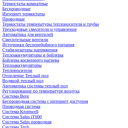
Термостаты комнатные
Беспроводные
Интернет термостаты
Проводные
Термостаты температуры теплоносителя и трубы
Трехходовые смесители и управление
Автоматика для вентилей
Смесительные вентили
Источники бесперебойного питания
Стабилизаторы напряжения
Теплоаккумуляторы и бойлеры
Бойлеры косвенного нагрева
Теплоаккумуляторы
Теплоносители
Отопление Теплый пол
Водяной теплый пол
Автоматика системы теплый пол
Регулирование по температуре воздуха
Система Berg
Беспроводная система с интернет доступом
Проводная система
Система Kromwell
Система Salus iT600
Система Salus проводная
Система Tech