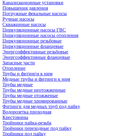
Канализационные установки
Повышения давления
Погружные фекальные насосы
Ручные насосы
Скважинные насосы
Циркуляционные насосы ГВС
Циркуляционные насосы отопления
Циркуляционные резьбовые
Циркуляционные фланцевые
Энергоэффективные резьбовые
Энергоэффективные фланцевые
Запасные части
Отопление
Трубы и фитинги к ним
Медные трубы и фитинги к ним
Трубы медные
Трубы медные неотожженные
Трубы медные отожженые
Трубы медные хромированные
Фитинги для медных труб под пайку
Водорозетка проходная
Крестовины
Тройники пайка-резьба
Тройники переходные под пайку
Тройники под пайку