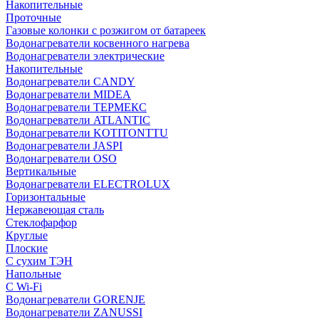
Накопительные
Проточные
Газовые колонки с розжигом от батареек
Водонагреватели косвенного нагрева
Водонагреватели электрические
Накопительные
Водонагреватели CANDY
Водонагреватели MIDEA
Водонагреватели ТЕРМЕКС
Водонагреватели ATLANTIC
Водонагреватели KOTITONTTU
Водонагреватели JASPI
Водонагреватели OSO
Вертикальные
Водонагреватели ELECTROLUX
Горизонтальные
Нержавеющая сталь
Стеклофарфор
Круглые
Плоские
С сухим ТЭН
Напольные
С Wi-Fi
Водонагреватели GORENJE
Водонагреватели ZANUSSI