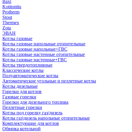
Baxi
Kotitonttu
Protherm
Stout
Thermex
Zota
ЭВАН
Котлы газовые
Котлы газовые напольные отопительные
Котлы газовые напольные+ГВС
Котлы газовые настенные отопительные
Котлы газовые настенные+ГВС
Котлы твердотопливные
Классические котлы
Полуавтоматические котлы
Автоматические угольные и пеллетные котлы
Котлы дизельные
Горелки для котлов
Газовые горелки
Горелки для дизельного топлива
Пеллетные горелки
Котлы под горелку газ/дизель
Котлы газ\дизель напольные отопительные
Комплектующие для котлов
Обвязка котельной