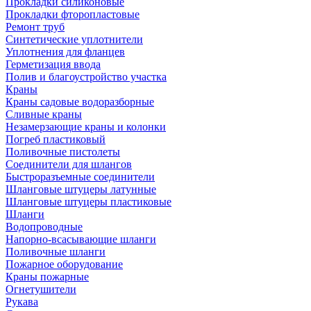
Прокладки силиконовые
Прокладки фторопластовые
Ремонт труб
Синтетические уплотнители
Уплотнения для фланцев
Герметизация ввода
Полив и благоустройство участка
Краны
Краны садовые водоразборные
Сливные краны
Незамерзающие краны и колонки
Погреб пластиковый
Поливочные пистолеты
Соединители для шлангов
Быстроразъемные соединители
Шланговые штуцеры латунные
Шланговые штуцеры пластиковые
Шланги
Водопроводные
Напорно-всасывающие шланги
Поливочные шланги
Пожарное оборудование
Краны пожарные
Огнетушители
Рукава