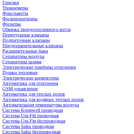
Горелки
Уровнемеры
Фикспакеты
Фильтропатроны
Фильтры
Обвязка твердотопливного котла
Перепускные клапаны
Подпиточные клапаны
Предохранительные клапаны
Расширительные баки
Сепараторы воздуха
Сепараторы шлама
Электрические приборы отопления
Пушки тепловые
Электрические конвекторы
Автоматика для отопления
GSM управление
Автоматика для теплых полов
Автоматика для водяных теплых полов
Автоматизация температуры воздуха
Система Kromwell проводная
Система Uni-Fitt проводная
Система Uni-Fitt беспроводная
Система Salus проводная
Система Salus беспроводная