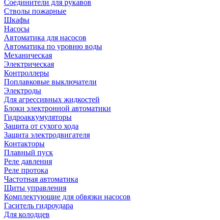
Соединители для рукавов
Стволы пожарные
Шкафы
Насосы
Автоматика для насосов
Автоматика по уровню воды
Механическая
Электрическая
Контроллеры
Поплавковые выключатели
Электроды
Для агрессивных жидкостей
Блоки электронной автоматики
Гидроаккумуляторы
Защита от сухого хода
Защита электродвигателя
Контакторы
Плавный пуск
Реле давления
Реле протока
Частотная автоматика
Щиты управления
Комплектующие для обвязки насосов
Гаситель гидроудара
Для колодцев