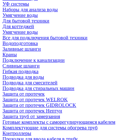
УФ системы
Наборы для анализа воды
Умягчение воды
Для бытовой техники
Для коттеджей
Умягчение воды
Все для подключения бытовой техники
Водоподготовка
Заливные шланги
Краны
Подключение к канализации
Сливные шланги
Гибкая подводка
Подводка для воды
Подводка для смесителей
Подводка для стиральных машин
Защита от протечек
Защита от протечек WELROK
Защита от протечек GIDROLOCK
Защита от протечек Нептун
Защита труб от замерзания
Готовые комплекты с саморегулирующимся кабелем
Комплектующие для системы обогрева труб
Контроллеры
Проходки для ввода кабеля в трубу