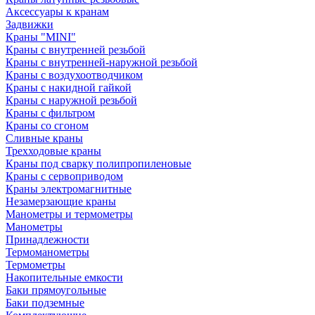
Аксессуары к кранам
Задвижки
Краны "MINI"
Краны с внутренней резьбой
Краны с внутренней-наружной резьбой
Краны с воздухоотводчиком
Краны с накидной гайкой
Краны с наружной резьбой
Краны с фильтром
Краны со сгоном
Сливные краны
Трехходовые краны
Краны под сварку полипропиленовые
Краны с сервоприводом
Краны электромагнитные
Незамерзающие краны
Манометры и термометры
Манометры
Принадлежности
Термоманометры
Термометры
Накопительные емкости
Баки прямоугольные
Баки подземные