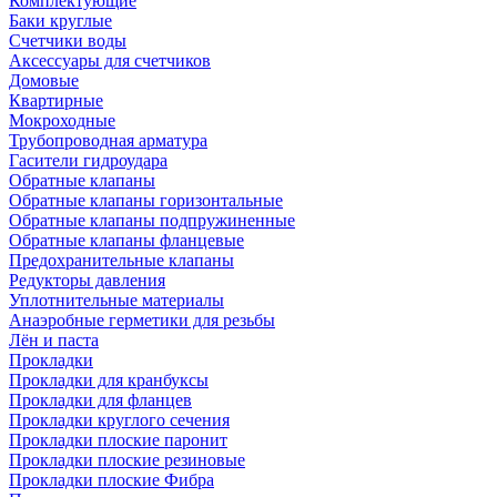
Комплектующие
Баки круглые
Счетчики воды
Аксессуары для счетчиков
Домовые
Квартирные
Мокроходные
Трубопроводная арматура
Гасители гидроудара
Обратные клапаны
Обратные клапаны горизонтальные
Обратные клапаны подпружиненные
Обратные клапаны фланцевые
Предохранительные клапаны
Редукторы давления
Уплотнительные материалы
Анаэробные герметики для резьбы
Лён и паста
Прокладки
Прокладки для кранбуксы
Прокладки для фланцев
Прокладки круглого сечения
Прокладки плоские паронит
Прокладки плоские резиновые
Прокладки плоские Фибра