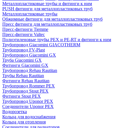
Металлопластиковые трубы и фитинги к ним
PUSH фитинги для металлопластиковых труб
Металлопластиковые трубы
Обжимные фитинги для металлопластиковых труб
Пресс фитинги для металлопластиковых труб
Пресс-фитинги Tiemme
Пресс-фитинги Valtec
Полиэтиленовые трубы PEX и PE-RT и фитинги к ним
Трубопровод Giacomini GIACOTHERM
Трубопровод FV-Plast
Трубопровод Giacomini GX
Труба Giacomini GX
Фитинги Giacomini GX
Трубопровод Rehau Rautitan
Трубы Rehau Rautitan
Фитинги Rehau Rautitan
Трубопровод Rommer PEX
Трубопровод Stout PEX
Фитинги Stout PEX
Трубопровод Uponor PEX
Соединители Uponor PEX
Водорозетка
Кольца для водоснабжения
Кольца для отопления
Соединители для радиаторов