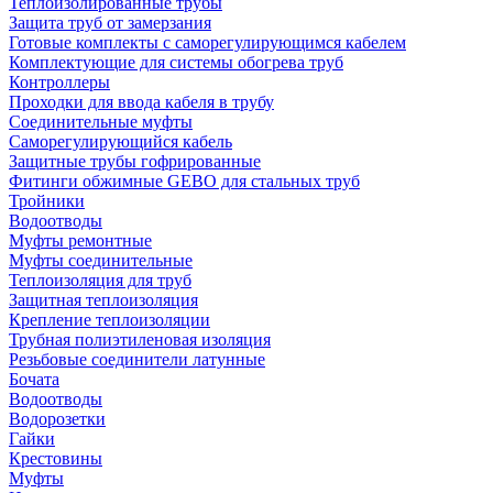
Теплоизолированные трубы
Защита труб от замерзания
Готовые комплекты с саморегулирующимся кабелем
Комплектующие для системы обогрева труб
Контроллеры
Проходки для ввода кабеля в трубу
Соединительные муфты
Саморегулирующийся кабель
Защитные трубы гофрированные
Фитинги обжимные GEBO для стальных труб
Тройники
Водоотводы
Муфты ремонтные
Муфты соединительные
Теплоизоляция для труб
Защитная теплоизоляция
Крепление теплоизоляции
Трубная полиэтиленовая изоляция
Резьбовые соединители латунные
Бочата
Водоотводы
Водорозетки
Гайки
Крестовины
Муфты