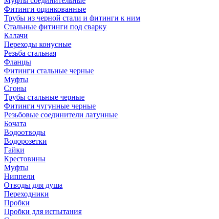
Муфты соединительные
Фитинги оцинкованные
Трубы из черной стали и фитинги к ним
Стальные фитинги под сварку
Калачи
Переходы конусные
Резьба стальная
Фланцы
Фитинги стальные черные
Муфты
Сгоны
Трубы стальные черные
Фитинги чугунные черные
Резьбовые соединители латунные
Бочата
Водоотводы
Водорозетки
Гайки
Крестовины
Муфты
Ниппели
Отводы для душа
Переходники
Пробки
Пробки для испытания