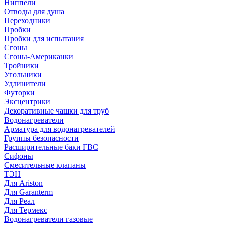
Ниппели
Отводы для душа
Переходники
Пробки
Пробки для испытания
Сгоны
Сгоны-Американки
Тройники
Угольники
Удлинители
Футорки
Эксцентрики
Декоративные чашки для труб
Водонагреватели
Арматура для водонагревателей
Группы безопасности
Расширительные баки ГВС
Сифоны
Смесительные клапаны
ТЭН
Для Ariston
Для Garanterm
Для Реал
Для Термекс
Водонагреватели газовые