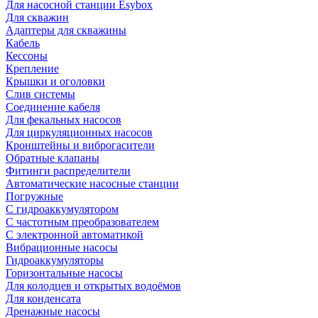
Для насосной станции Esybox
Для скважин
Адаптеры для скважины
Кабель
Кессоны
Крепление
Крышки и оголовки
Слив системы
Соединение кабеля
Для фекальных насосов
Для циркуляционных насосов
Кронштейны и виброгасители
Обратные клапаны
Фитинги распределители
Автоматические насосные станции
Погружные
С гидроаккумулятором
С частотным преобразователем
С электронной автоматикой
Вибрационные насосы
Гидроаккумуляторы
Горизонтальные насосы
Для колодцев и открытых водоёмов
Для конденсата
Дренажные насосы