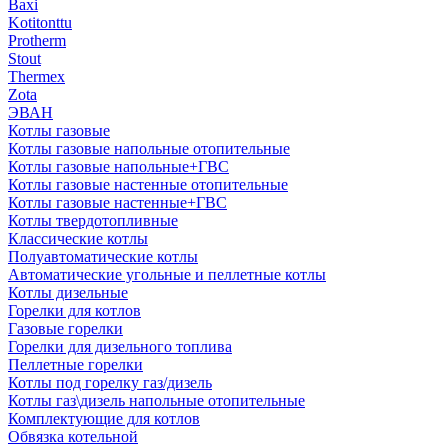
Baxi
Kotitonttu
Protherm
Stout
Thermex
Zota
ЭВАН
Котлы газовые
Котлы газовые напольные отопительные
Котлы газовые напольные+ГВС
Котлы газовые настенные отопительные
Котлы газовые настенные+ГВС
Котлы твердотопливные
Классические котлы
Полуавтоматические котлы
Автоматические угольные и пеллетные котлы
Котлы дизельные
Горелки для котлов
Газовые горелки
Горелки для дизельного топлива
Пеллетные горелки
Котлы под горелку газ/дизель
Котлы газ\дизель напольные отопительные
Комплектующие для котлов
Обвязка котельной