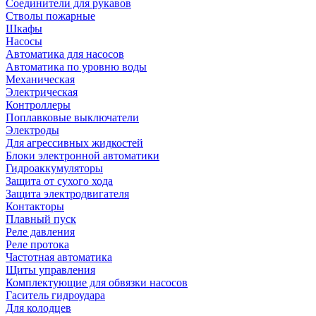
Соединители для рукавов
Стволы пожарные
Шкафы
Насосы
Автоматика для насосов
Автоматика по уровню воды
Механическая
Электрическая
Контроллеры
Поплавковые выключатели
Электроды
Для агрессивных жидкостей
Блоки электронной автоматики
Гидроаккумуляторы
Защита от сухого хода
Защита электродвигателя
Контакторы
Плавный пуск
Реле давления
Реле протока
Частотная автоматика
Щиты управления
Комплектующие для обвязки насосов
Гаситель гидроудара
Для колодцев