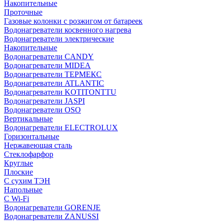
Накопительные
Проточные
Газовые колонки с розжигом от батареек
Водонагреватели косвенного нагрева
Водонагреватели электрические
Накопительные
Водонагреватели CANDY
Водонагреватели MIDEA
Водонагреватели ТЕРМЕКС
Водонагреватели ATLANTIC
Водонагреватели KOTITONTTU
Водонагреватели JASPI
Водонагреватели OSO
Вертикальные
Водонагреватели ELECTROLUX
Горизонтальные
Нержавеющая сталь
Стеклофарфор
Круглые
Плоские
С сухим ТЭН
Напольные
С Wi-Fi
Водонагреватели GORENJE
Водонагреватели ZANUSSI