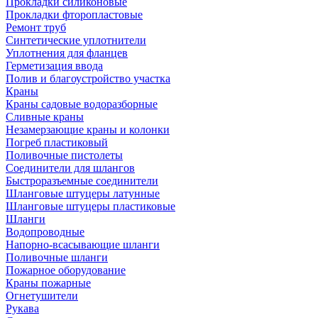
Прокладки силиконовые
Прокладки фторопластовые
Ремонт труб
Синтетические уплотнители
Уплотнения для фланцев
Герметизация ввода
Полив и благоустройство участка
Краны
Краны садовые водоразборные
Сливные краны
Незамерзающие краны и колонки
Погреб пластиковый
Поливочные пистолеты
Соединители для шлангов
Быстроразъемные соединители
Шланговые штуцеры латунные
Шланговые штуцеры пластиковые
Шланги
Водопроводные
Напорно-всасывающие шланги
Поливочные шланги
Пожарное оборудование
Краны пожарные
Огнетушители
Рукава