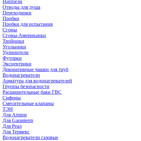
Ниппели
Отводы для душа
Переходники
Пробки
Пробки для испытания
Сгоны
Сгоны-Американки
Тройники
Угольники
Удлинители
Футорки
Эксцентрики
Декоративные чашки для труб
Водонагреватели
Арматура для водонагревателей
Группы безопасности
Расширительные баки ГВС
Сифоны
Смесительные клапаны
ТЭН
Для Ariston
Для Garanterm
Для Реал
Для Термекс
Водонагреватели газовые