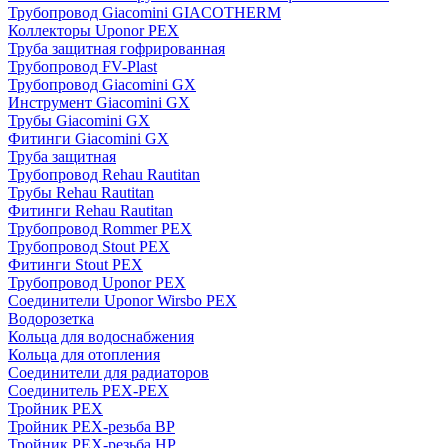
Трубопровод Giacomini GIACOTHERM
Коллекторы Uponor PEX
Труба защитная гофрированная
Трубопровод FV-Plast
Трубопровод Giacomini GX
Инструмент Giacomini GX
Трубы Giacomini GX
Фитинги Giacomini GX
Труба защитная
Трубопровод Rehau Rautitan
Трубы Rehau Rautitan
Фитинги Rehau Rautitan
Трубопровод Rommer PEX
Трубопровод Stout PEX
Фитинги Stout PEX
Трубопровод Uponor PEX
Соединители Uponor Wirsbo PEX
Водорозетка
Кольца для водоснабжения
Кольца для отопления
Соединители для радиаторов
Соединитель PEX-PEX
Тройник PEX
Тройник PEX-резьба ВР
Тройник PEX-резьба НР