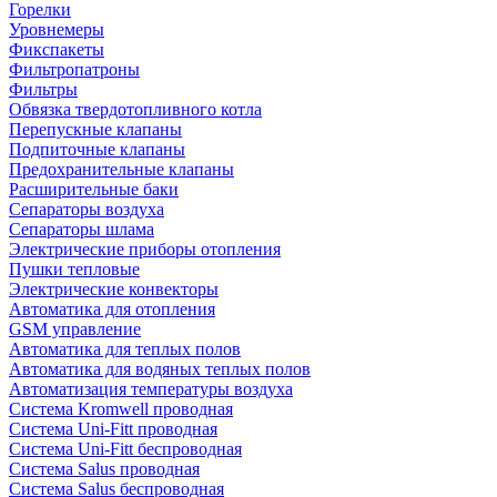
Горелки
Уровнемеры
Фикспакеты
Фильтропатроны
Фильтры
Обвязка твердотопливного котла
Перепускные клапаны
Подпиточные клапаны
Предохранительные клапаны
Расширительные баки
Сепараторы воздуха
Сепараторы шлама
Электрические приборы отопления
Пушки тепловые
Электрические конвекторы
Автоматика для отопления
GSM управление
Автоматика для теплых полов
Автоматика для водяных теплых полов
Автоматизация температуры воздуха
Система Kromwell проводная
Система Uni-Fitt проводная
Система Uni-Fitt беспроводная
Система Salus проводная
Система Salus беспроводная