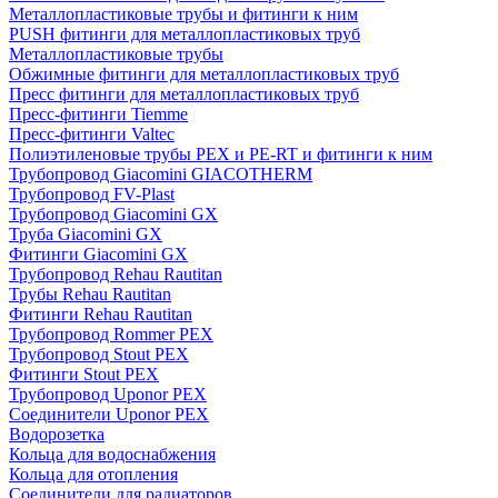
Металлопластиковые трубы и фитинги к ним
PUSH фитинги для металлопластиковых труб
Металлопластиковые трубы
Обжимные фитинги для металлопластиковых труб
Пресс фитинги для металлопластиковых труб
Пресс-фитинги Tiemme
Пресс-фитинги Valtec
Полиэтиленовые трубы PEX и PE-RT и фитинги к ним
Трубопровод Giacomini GIACOTHERM
Трубопровод FV-Plast
Трубопровод Giacomini GX
Труба Giacomini GX
Фитинги Giacomini GX
Трубопровод Rehau Rautitan
Трубы Rehau Rautitan
Фитинги Rehau Rautitan
Трубопровод Rommer PEX
Трубопровод Stout PEX
Фитинги Stout PEX
Трубопровод Uponor PEX
Соединители Uponor PEX
Водорозетка
Кольца для водоснабжения
Кольца для отопления
Соединители для радиаторов