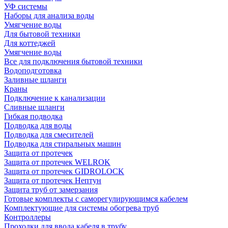
УФ системы
Наборы для анализа воды
Умягчение воды
Для бытовой техники
Для коттеджей
Умягчение воды
Все для подключения бытовой техники
Водоподготовка
Заливные шланги
Краны
Подключение к канализации
Сливные шланги
Гибкая подводка
Подводка для воды
Подводка для смесителей
Подводка для стиральных машин
Защита от протечек
Защита от протечек WELROK
Защита от протечек GIDROLOCK
Защита от протечек Нептун
Защита труб от замерзания
Готовые комплекты с саморегулирующимся кабелем
Комплектующие для системы обогрева труб
Контроллеры
Проходки для ввода кабеля в трубу