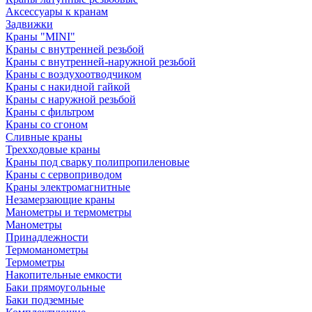
Аксессуары к кранам
Задвижки
Краны "MINI"
Краны с внутренней резьбой
Краны с внутренней-наружной резьбой
Краны с воздухоотводчиком
Краны с накидной гайкой
Краны с наружной резьбой
Краны с фильтром
Краны со сгоном
Сливные краны
Трехходовые краны
Краны под сварку полипропиленовые
Краны с сервоприводом
Краны электромагнитные
Незамерзающие краны
Манометры и термометры
Манометры
Принадлежности
Термоманометры
Термометры
Накопительные емкости
Баки прямоугольные
Баки подземные