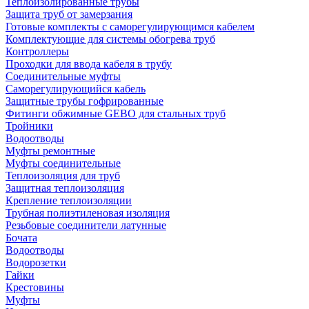
Теплоизолированные трубы
Защита труб от замерзания
Готовые комплекты с саморегулирующимся кабелем
Комплектующие для системы обогрева труб
Контроллеры
Проходки для ввода кабеля в трубу
Соединительные муфты
Саморегулирующийся кабель
Защитные трубы гофрированные
Фитинги обжимные GEBO для стальных труб
Тройники
Водоотводы
Муфты ремонтные
Муфты соединительные
Теплоизоляция для труб
Защитная теплоизоляция
Крепление теплоизоляции
Трубная полиэтиленовая изоляция
Резьбовые соединители латунные
Бочата
Водоотводы
Водорозетки
Гайки
Крестовины
Муфты