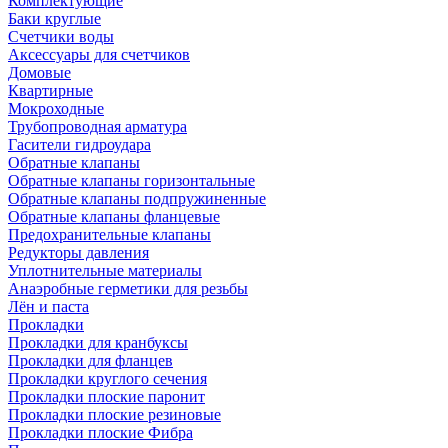
Комплектующие
Баки круглые
Счетчики воды
Аксессуары для счетчиков
Домовые
Квартирные
Мокроходные
Трубопроводная арматура
Гасители гидроудара
Обратные клапаны
Обратные клапаны горизонтальные
Обратные клапаны подпружиненные
Обратные клапаны фланцевые
Предохранительные клапаны
Редукторы давления
Уплотнительные материалы
Анаэробные герметики для резьбы
Лён и паста
Прокладки
Прокладки для кранбуксы
Прокладки для фланцев
Прокладки круглого сечения
Прокладки плоские паронит
Прокладки плоские резиновые
Прокладки плоские Фибра