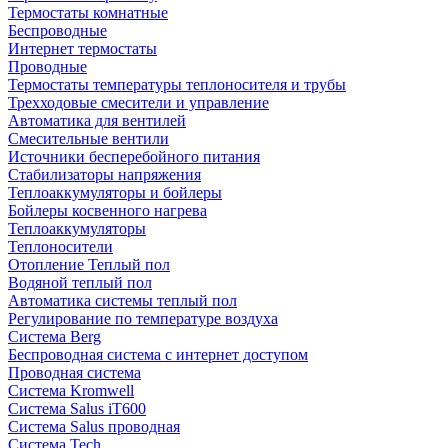
Термостаты комнатные
Беспроводные
Интернет термостаты
Проводные
Термостаты температуры теплоносителя и трубы
Трехходовые смесители и управление
Автоматика для вентилей
Смесительные вентили
Источники бесперебойного питания
Стабилизаторы напряжения
Теплоаккумуляторы и бойлеры
Бойлеры косвенного нагрева
Теплоаккумуляторы
Теплоносители
Отопление Теплый пол
Водяной теплый пол
Автоматика системы теплый пол
Регулирование по температуре воздуха
Система Berg
Беспроводная система с интернет доступом
Проводная система
Система Kromwell
Система Salus iT600
Система Salus проводная
Система Tech