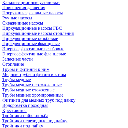
Канализационные установки
Повышения давления
Погружные фекальные насосы
Ручные насосы
Скважинные насосы
Циркуляционные насосы ГВС
Циркуляционные насосы отопления
Циркуляционные резьбовые
Циркуляционные фланцевые
Энергоэффективные резьбовые
Энергоэффективные фланцевые
Запасные части
Отопление
Трубы и фитинги к ним
Медные трубы и фитинги к ним
Трубы медные
Трубы медные неотожженные
Трубы медные отожженые
Трубы медные хромированные
Фитинги для медных труб под пайку
Водорозетка проходная
Крестовины
Тройники пайка-резьба
Тройники переходные под пайку
Тройники под пайку