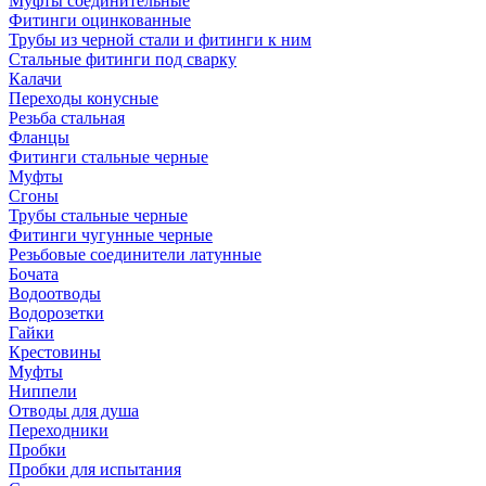
Муфты соединительные
Фитинги оцинкованные
Трубы из черной стали и фитинги к ним
Стальные фитинги под сварку
Калачи
Переходы конусные
Резьба стальная
Фланцы
Фитинги стальные черные
Муфты
Сгоны
Трубы стальные черные
Фитинги чугунные черные
Резьбовые соединители латунные
Бочата
Водоотводы
Водорозетки
Гайки
Крестовины
Муфты
Ниппели
Отводы для душа
Переходники
Пробки
Пробки для испытания