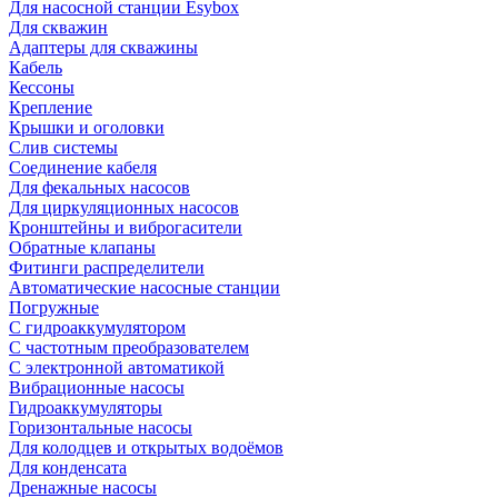
Для насосной станции Esybox
Для скважин
Адаптеры для скважины
Кабель
Кессоны
Крепление
Крышки и оголовки
Слив системы
Соединение кабеля
Для фекальных насосов
Для циркуляционных насосов
Кронштейны и виброгасители
Обратные клапаны
Фитинги распределители
Автоматические насосные станции
Погружные
С гидроаккумулятором
С частотным преобразователем
С электронной автоматикой
Вибрационные насосы
Гидроаккумуляторы
Горизонтальные насосы
Для колодцев и открытых водоёмов
Для конденсата
Дренажные насосы