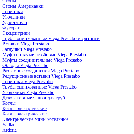
Сгоны
Сгоны-Американки
Тройники
Угольники
Удлинители
Футорки
Эксцентрики
Трубы оцинкованные Viega Prestabo и фитинги
Вставки Viega Prestabo
Заглушки Viega Prestabo
Муфты прямые резьбовые Viega Prestabo
Муфты соединительные Viega Prestabo
Обводы Viega Prestabo
Разъемные соединения Viega Prestabo
Редукционные вставки Viega Prestabo
Тройники Viega Prestabo
Трубы оцинкованные Viega Prestabo
Угольники Viega Prestabo
Декоративные чашки для труб
Котлы
Котлы электрические
Котлы электрические
Электрические мини-котельные
Vaillant
Arderia