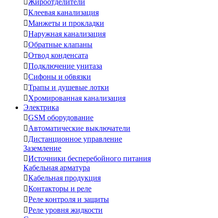

Жироотделители

Клеевая канализация

Манжеты и прокладки

Наружная канализация

Обратные клапаны

Отвод конденсата

Подключение унитаза

Сифоны и обвязки

Трапы и душевые лотки

Хромированная канализация
Электрика

GSM оборудование

Автоматические выключатели

Дистанционное управление
Заземление

Источники бесперебойного питания
Кабельная арматура

Кабельная продукция

Контакторы и реле

Реле контроля и защиты

Реле уровня жидкости