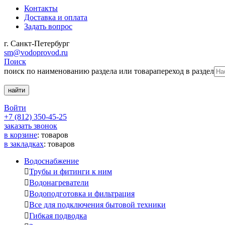
Контакты
Доставка и оплата
Задать вопрос
г. Санкт-Петербург
sm@vodoprovod.ru
Поиск
поиск по наименованию раздела или товара
переход в раздел
Войти
+7 (812) 350-45-25
заказать звонок
в корзине
:
товаров
в закладках
:
товаров
Водоснабжение

Трубы и фитинги к ним

Водонагреватели

Водоподготовка и фильтрация

Все для подключения бытовой техники

Гибкая подводка