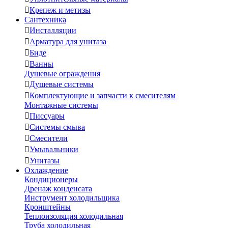

Крепеж и метизы
Сантехника

Инсталляции

Арматура для унитаза

Биде

Ванны
Душевые ограждения

Душевые системы

Комплектующие и запчасти к смесителям
Монтажные системы

Писсуары

Системы смыва

Смесители

Умывальники

Унитазы
Охлаждение
Кондиционеры
Дренаж конденсата
Инструмент холодильщика
Кронштейны
Теплоизоляция холодильная
Труба холодильная