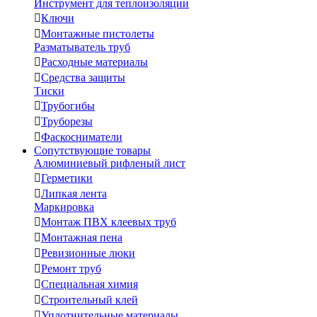
Инструмент для теплоизоляции

Ключи

Монтажные пистолеты
Разматыватель труб

Расходные материалы

Средства защиты
Тиски

Трубогибы

Труборезы

Фаскосниматели
Сопутствующие товары
Алюминиевый рифленый лист

Герметики

Липкая лента
Маркировка

Монтаж ПВХ клеевых труб

Монтажная пена

Ревизионные люки

Ремонт труб

Специальная химия

Строительный клей

Уплотнительные материалы