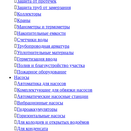

Защита от протечек

Защита труб от замерзания

Коллекторы

Краны

Манометры и термометры

Накопительные емкости

Счетчики воды

Трубопроводная арматура

Уплотнительные материалы

Герметизация ввода

Полив и благоустройство участка

Пожарное оборудование
Насосы

Автоматика для насосов

Комплектующие для обвязки насосов

Автоматические насосные станции

Вибрационные насосы

Гидроаккумуляторы

Горизонтальные насосы

Для колодцев и открытых водоёмов

Для конденсата