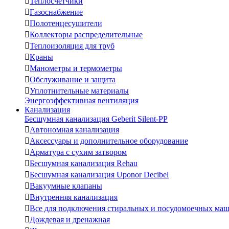

Теплосчетчики

Газоснабжение

Полотенцесушители

Коллекторы распределительные

Теплоизоляция для труб

Краны

Манометры и термометры

Обслуживание и защита

Уплотнительные материалы
Энергоэффективная вентиляция
Канализация
Бесшумная канализация Geberit Silent-PP

Автономная канализация

Аксессуары и дополнительное оборудование

Арматура с сухим затвором

Бесшумная канализация Rehau

Бесшумная канализация Uponor Decibel

Вакуумные клапаны

Внутренняя канализация

Все для подключения стиральных и посудомоечных ма

Дождевая и дренажная