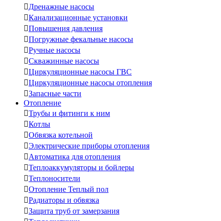

Дренажные насосы

Канализационные установки

Повышения давления

Погружные фекальные насосы

Ручные насосы

Скважинные насосы

Циркуляционные насосы ГВС

Циркуляционные насосы отопления

Запасные части
Отопление

Трубы и фитинги к ним

Котлы

Обвязка котельной

Электрические приборы отопления

Автоматика для отопления

Теплоаккумуляторы и бойлеры

Теплоносители

Отопление Теплый пол

Радиаторы и обвязка

Защита труб от замерзания