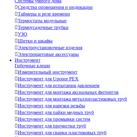
Системы умного дома

Средства оповещения и индикации

Таймеры и реле времени

Термостаты модульные

Термоусадочные трубки

УЗО

Щитки и шкафы

Электроустановочные изделия

Электрощитовые аксессуары
Инструмент
Гибочные клещи

Измерительный инструмент

Инструмент для Uponor PEX

Инструмент для испытания давлением

Инструмент для монтажа аксиальных фитингов

Инструмент для монтажа металлопластиковых труб

Инструмент для нарезки резьбы

Инструмент для пайки медных труб

Инструмент для промывки систем

Инструмент для прочистки труб

Инструмент для сварки пластиковых труб